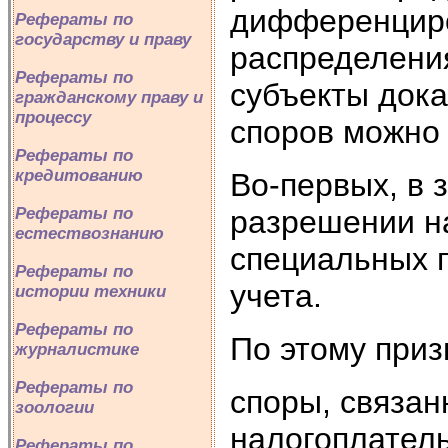
дифференцир
Рефераты по
государству и праву
распределени
Рефераты по
субъекты док
гражданскому праву и
процессу
споров можно 
Рефераты по
кредитованию
Во-первых, в 
разрешении н
Рефераты по
естествознанию
специальных п
Рефераты по
учета.
истории техники
Рефераты по
По этому приз
журналистике
Рефераты по
споры, связа
зоологии
налогоплател
Рефераты по