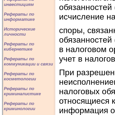
инвестициям
обязанностей
Рефераты по
исчисление на
информатике
споры, связа
Исторические
личности
обязанностей 
Рефераты по
в налоговом о
кибернетике
учет в налогов
Рефераты по
коммуникации и связи
При разрешени
Рефераты по
косметологии
неисполнение
Рефераты по
налоговых обя
криминалистике
относящиеся к
Рефераты по
информация о 
криминологии