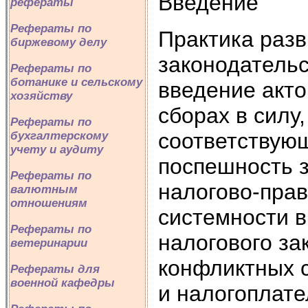
Введение
рефераты
Рефераты по
Практика разв
биржевому делу
законодательс
Рефераты по
ботанике и сельскому
введение акто
хозяйству
сборах в силу
Рефераты по
соответствую
бухгалтерскому
учету и аудиту
поспешность з
Рефераты по
налогово-прав
валютным
отношениям
системности 
Рефераты по
налогового за
ветеринарии
конфликтных 
Рефераты для
военной кафедры
и налогоплат