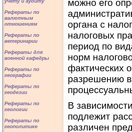
можно его оп
учету и аудиту
администрати
Рефераты по
валютным
органа с нало
отношениям
налоговых пра
Рефераты по
ветеринарии
период по ви
Рефераты для
норм налогово
военной кафедры
фактических 
Рефераты по
географии
разрешению в
Рефераты по
процессуальн
геодезии
В зависимости
Рефераты по
геологии
подлежит рас
Рефераты по
различен пре
геополитике