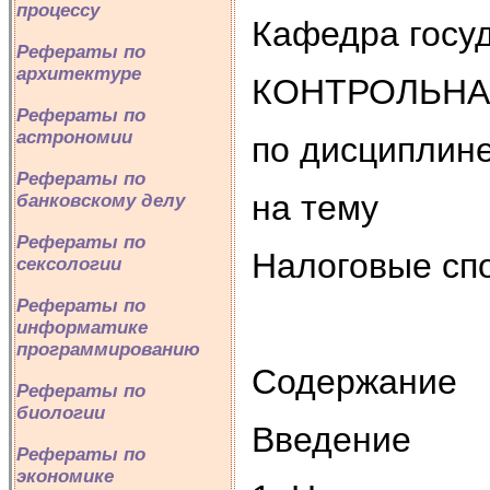
процессу
Кафедра госу
Рефераты по
архитектуре
КОНТРОЛЬНА
Рефераты по
астрономии
по дисциплин
Рефераты по
на тему
банковскому делу
Рефераты по
Налоговые сп
сексологии
Рефераты по
информатике
программированию
Содержание
Рефераты по
биологии
Введение
Рефераты по
экономике