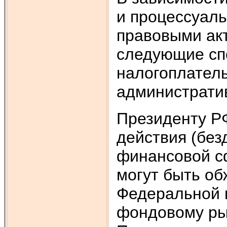
и про­цессуа
правовыми ак
следующие сп
налогоплатель
администрати
Президенту Р
действия (без
финансовой с
могут быть о
Федеральной 
фондо­вому р