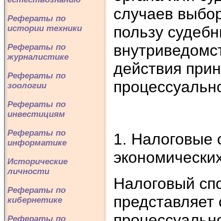
случаев выбо
Рефераты по
пользу судебны
истории техники
внутриведомс
Рефераты по
журналистике
действия прин
Рефераты по
процессуально
зоологии
Рефераты по
инвестициям
Рефераты по
1. Налоговые 
информатике
экономически
Исторические
личности
Налоговый сп
Рефераты по
представляет 
кибернетике
процессуальн
Рефераты по