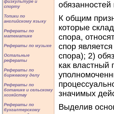
физкультуре и
обязанностей 
спорту
К общим приз
Топики по
английскому языку
которые скла
Рефераты по
спора, относя
математике
спор является
Рефераты по музыке
спора); 2) об
Остальные
рефераты
как властный 
Рефераты по
уполномоченны
биржевому делу
процессуальн
Рефераты по
ботанике и сельскому
значимых дей
хозяйству
Выделив основ
Рефераты по
бухгалтерскому