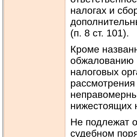
налогах и сбо
дополнительны
(п. 8 ст. 101).
Кроме назван
обжалованию 
налоговых орг
рассмотрения
неправомерные
нижестоя­щих 
Не подлежат 
судеб­ном пор