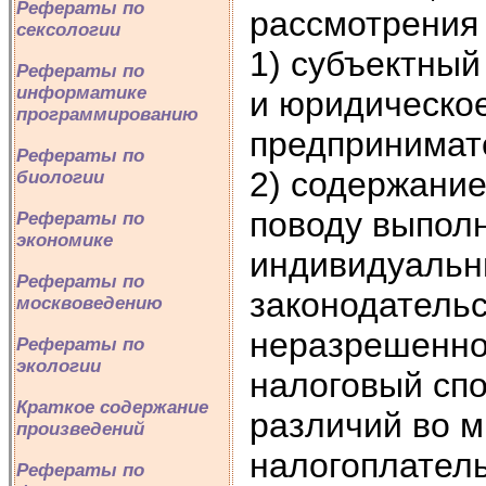
Рефераты по
рассмотрения 
сексологии
1) субъектный
Рефераты по
информатике
и юридическо
программированию
предпринимате
Рефераты по
2) содержание
биологии
поводу выпол
Рефераты по
экономике
индивидуальн
Рефераты по
законодательс
москвоведению
неразрешенно
Рефераты по
экологии
налоговый спо
Краткое содержание
различий во м
произведений
налогоплатель
Рефераты по