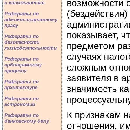
возможности 
и космонавтике
(бездействия)
Рефераты по
административному
административ
праву
показывает, ч
Рефераты по
безопасности
предметом раз
жизнедеятельности
случаях налог
Рефераты по
сложным отно
арбитражному
процессу
заявителя в а
Рефераты по
значимость ка
архитектуре
процессуальн
Рефераты по
астрономии
К признакам н
Рефераты по
банковскому делу
отношения, им