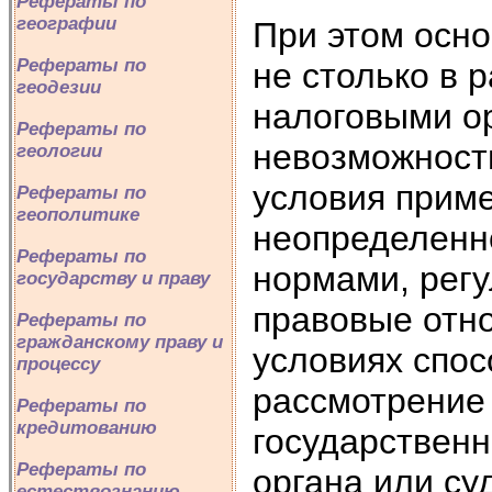
Рефераты по
географии
При этом осно
Рефераты по
не столько в 
геодезии
налоговыми ор
Рефераты по
невозможности
геологии
условия приме
Рефераты по
геополитике
неопределенн
Рефераты по
нормами, рег
государству и праву
правовые отн
Рефераты по
гражданскому праву и
условиях спос
процессу
рассмотрение 
Рефераты по
кредитованию
государственн
Рефераты по
органа или с
естествознанию