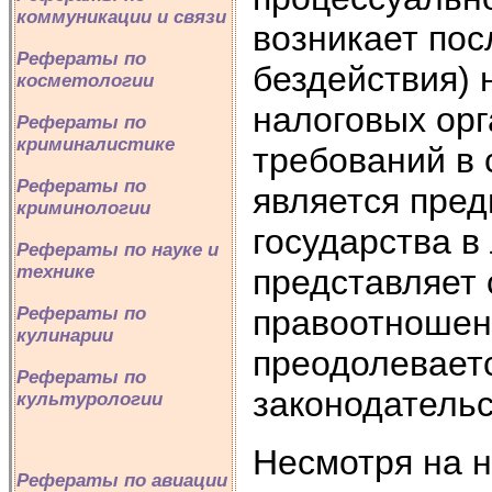
коммуникации и связи
возникает пос
Рефераты по
бездействия) 
косметологии
налоговых орг
Рефераты по
криминалистике
требований в 
Рефераты по
является пре
криминологии
государства в
Рефераты по науке и
технике
представляет
правоотношени
Рефераты по
кулинарии
преодолеваетс
Рефераты по
законодательс
культурологии
Несмотря на 
Рефераты по авиации