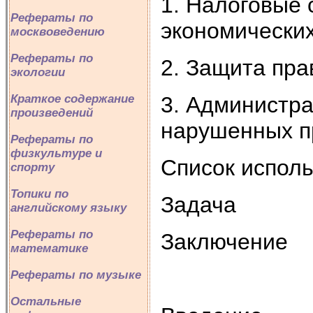
1. Налоговые 
Рефераты по
экономически
москвоведению
Рефераты по
2. Защита пр
экологии
3. Администр
Краткое содержание
произведений
нарушенных п
Рефераты по
физкультуре и
Список испол
спорту
Топики по
Задача
английскому языку
Рефераты по
Заключение
математике
Рефераты по музыке
Остальные