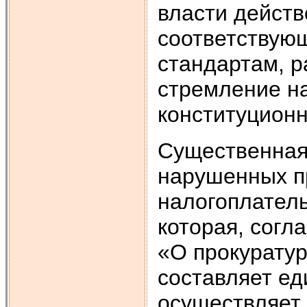
власти действ
соответствую
стандар­там, 
стремление на
конституцион
Существенная
нарушенных п
налогоплател
которая, согла
«О прокурату
составляет ед
осуществляет 