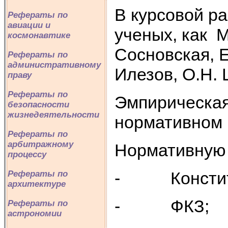
В курсовой р
Рефераты по
авиации и
ученых, как М
космонавтике
Сосновская, Е
Рефераты по
административному
Илезов, О.Н. 
праву
Рефераты по
Эмпирическая
безопасности
жизнедеятельности
нормативном 
Рефераты по
арбитражному
Нормативную 
процессу
- Конституц
Рефераты по
архитектуре
- ФКЗ;
Рефераты по
астрономии