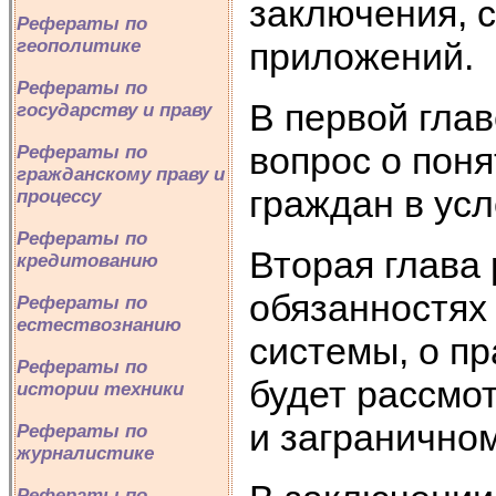
заключения, 
Рефераты по
приложений.
геополитике
Рефераты по
В первой гла
государству и праву
вопрос о поня
Рефераты по
гражданскому праву и
граждан в ус
процессу
Рефераты по
Вторая глава 
кредитованию
обязанностях
Рефераты по
естествознанию
системы, о пр
Рефераты по
будет рассмо
истории техники
и заграничном
Рефераты по
журналистике
Рефераты по