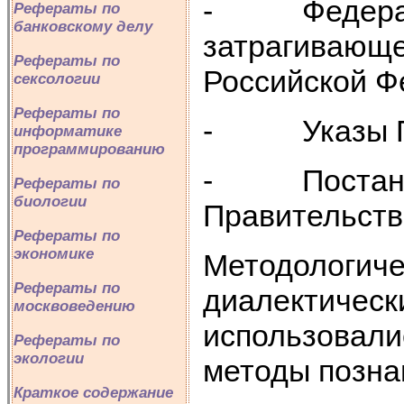
- Федераль
Рефераты по
банковскому делу
затрагивающе
Рефераты по
Российской Ф
сексологии
Рефераты по
- Указы Пр
информатике
программированию
- Постанов
Рефераты по
биологии
Правительств
Рефераты по
экономике
Методологиче
Рефераты по
диалектическ
москвоведению
использовали
Рефераты по
экологии
методы позна
Краткое содержание