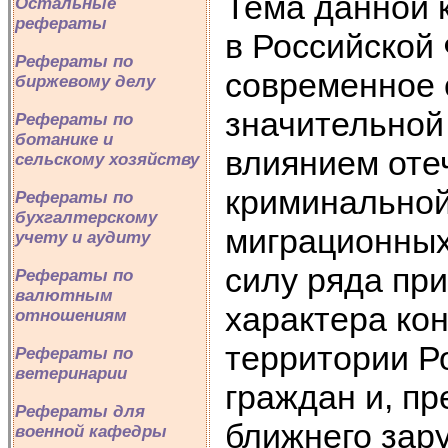
Тема данной 
Остальные
рефераты
в Российской 
Рефераты по
современное 
биржевому делу
значительной
Рефераты по
ботанике и
влиянием оте
сельскому хозяйству
криминальной
Рефераты по
бухгалтерскому
миграционных
учету и аудиту
силу ряда при
Рефераты по
валютным
характера ко
отношениям
территории Р
Рефераты по
ветеринарии
граждан и, пр
Рефераты для
ближнего зар
военной кафедры