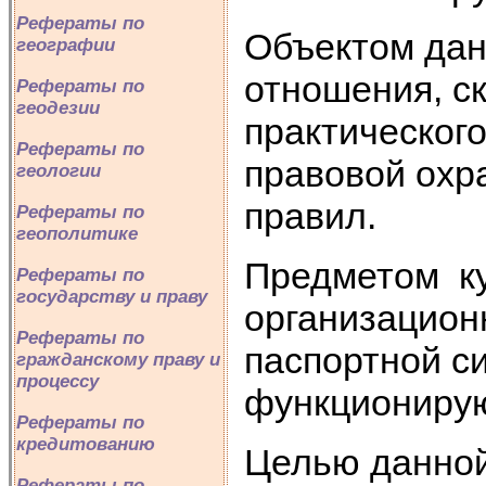
Рефераты по
Объектом дан
географии
отношения, с
Рефераты по
геодезии
практическог
Рефераты по
правовой охр
геологии
правил.
Рефераты по
геополитике
Предметом ку
Рефераты по
государству и праву
организацион
Рефераты по
паспортной си
гражданскому праву и
процессу
функциониру
Рефераты по
кредитованию
Целью данной
Рефераты по