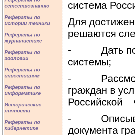
система Росс
естествознанию
Рефераты по
Для достижен
истории техники
решаются сле
Рефераты по
журналистике
- Дать поня
Рефераты по
зоологии
системы;
Рефераты по
- Рассмотре
инвестициям
граждан в ус
Рефераты по
информатике
Российской 
Исторические
личности
- Описывает
Рефераты по
документа гр
кибернетике