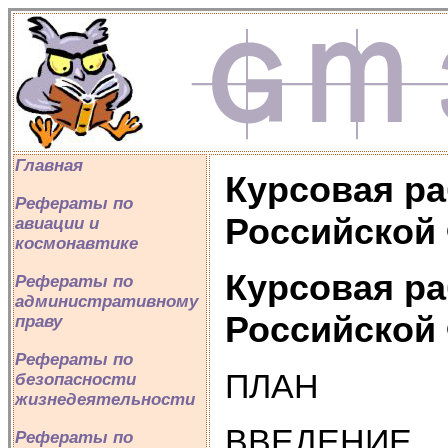
Главная
Курсовая ра
Рефераты по
Российской
авиации и
космонавтике
Курсовая ра
Рефераты по
административному
Российской
праву
Рефераты по
ПЛАН
безопасности
жизнедеятельности
ВВЕДЕНИЕ
Рефераты по