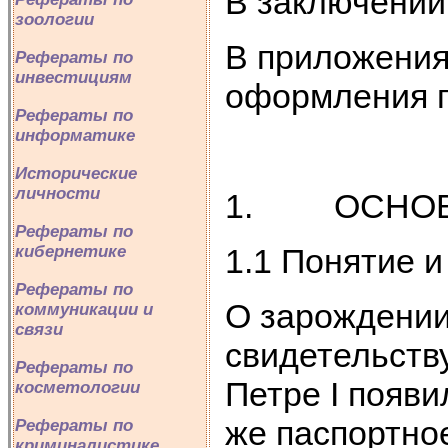
В заключении
зоологии
В приложения
Рефераты по
инвестициям
оформления п
Рефераты по
информатике
Исторические
личности
1. ОСНОВЫ
Рефераты по
1.1 Понятие 
кибернетике
Рефераты по
О зарождении
коммуникации и
связи
свидетельств
Рефераты по
Петре I появи
косметологии
же паспортно
Рефераты по
криминалистике