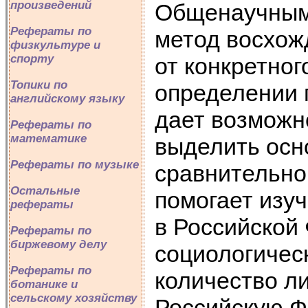
произведений
Общенаучными
Рефераты по
метод восхожд
физкультуре и
спорту
от конкретног
Топики по
определении 
английскому языку
дает возможн
Рефераты по
математике
выделить осн
Рефераты по музыке
сравнительно
Остальные
помогает изу
рефераты
в Российской
Рефераты по
биржевому делу
социологичес
Рефераты по
количество л
ботанике и
сельскому хозяйству
Российскую Ф