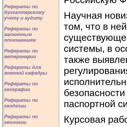
Рефераты по
бухгалтерскому
Научная нови
учету и аудиту
том, что в не
Рефераты по
валютным
существующей
отношениям
системы, в о
Рефераты по
ветеринарии
также выявле
Рефераты для
регулировани
военной кафедры
исполнительн
Рефераты по
географии
безопасности
Рефераты по
паспортной с
геодезии
Курсовая рабо
Рефераты по
геологии