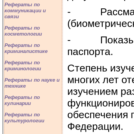
Рефераты по
- Рассматри
коммуникации и
связи
(биометрическ
Рефераты по
косметологии
- Показывае
Рефераты по
паспорта.
криминалистике
Рефераты по
Степень изуч
криминологии
многих лет о
Рефераты по науке и
технике
изучением ра
Рефераты по
функциониров
кулинарии
обеспечения 
Рефераты по
культурологии
Федерации.