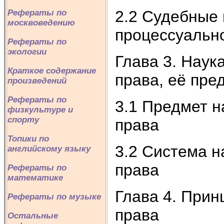
2.2 Судебные 
Рефераты по
москвоведению
процессуальн
Рефераты по
экологии
Глава 3. Наук
Краткое содержание
права, её пре
произведений
Рефераты по
3.1 Предмет н
физкультуре и
спорту
права
Топики по
3.2 Система н
английскому языку
права
Рефераты по
математике
Глава 4. Прин
Рефераты по музыке
права
Остальные