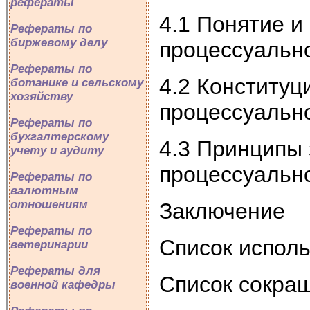
рефераты
4.1 Понятие и
Рефераты по
биржевому делу
процессуальн
Рефераты по
4.2 Конституц
ботанике и сельскому
хозяйству
процессуальн
Рефераты по
бухгалтерскому
4.3 Принципы
учету и аудиту
процессуальн
Рефераты по
валютным
отношениям
Заключение
Рефераты по
Список испол
ветеринарии
Рефераты для
Список сокра
военной кафедры