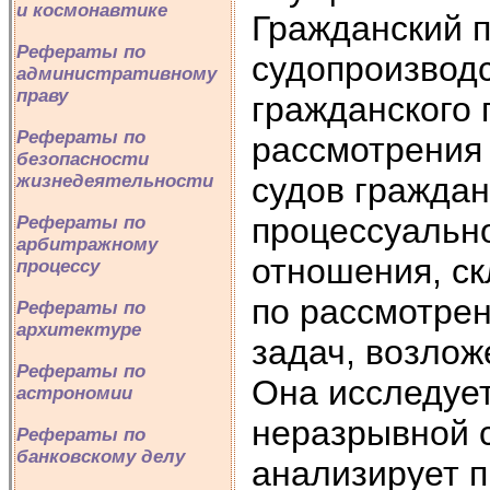
и космонавтике
Гражданский п
Рефераты по
судопроизвод
административному
праву
гражданского 
Рефераты по
рассмотрения
безопасности
судов граждан
жизнедеятельности
процессуальн
Рефераты по
арбитражному
отношения, с
процессу
по рассмотре
Рефераты по
архитектуре
задач, возлож
Рефераты по
Она исследуе
астрономии
неразрывной с
Рефераты по
банковскому делу
анализирует п