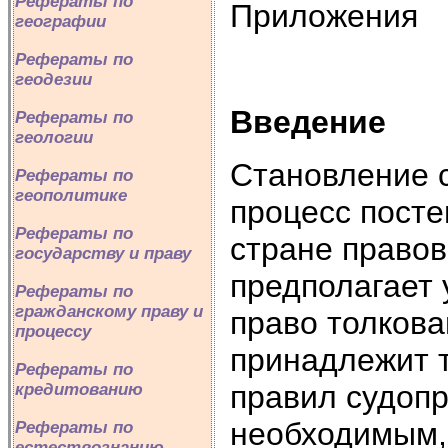
Рефераты по
Приложения
географии
Рефераты по
геодезии
Введение
Рефераты по
геологии
Становление с
Рефераты по
геополитике
процесс пост
Рефераты по
стране правов
государству и праву
предполагает 
Рефераты по
гражданскому праву и
право толкова
процессу
принадлежит т
Рефераты по
правил судопр
кредитованию
необходимым, 
Рефераты по
естествознанию