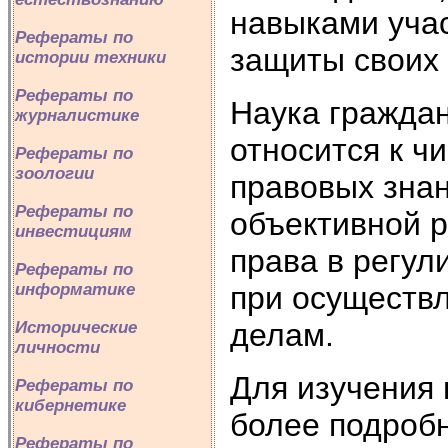
навыками учас
Рефераты по
защиты своих 
истории техники
Рефераты по
Наука граждан
журналистике
относится к 
Рефераты по
зоологии
правовых знан
Рефераты по
объективной р
инвестициям
права в регу
Рефераты по
при осуществ
информатике
делам.
Исторические
личности
Для изучения 
Рефераты по
кибернетике
более подроб
Рефераты по