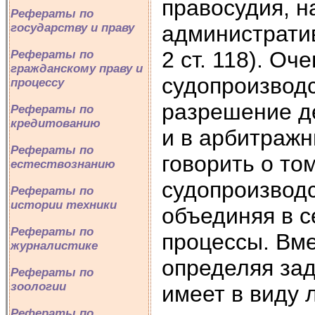
правосудия, н
Рефераты по
административ
государству и праву
2 ст. 118). Оч
Рефераты по
гражданскому праву и
судопроизвод
процессу
разрешение де
Рефераты по
кредитованию
и в арбитражн
Рефераты по
говорить о то
естествознанию
судопроизводс
Рефераты по
истории техники
объединяя в с
Рефераты по
процессы. Вме
журналистике
определяя зад
Рефераты по
зоологии
имеет в виду 
Рефераты по