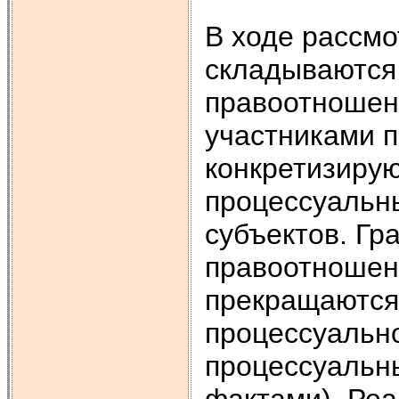
В ходе рассм
складываются
правоотношен
участниками п
конкретизиру
процессуальн
субъектов. Г
правоотношени
прекращаются
процессуально
процессуальн
фактами). Ре