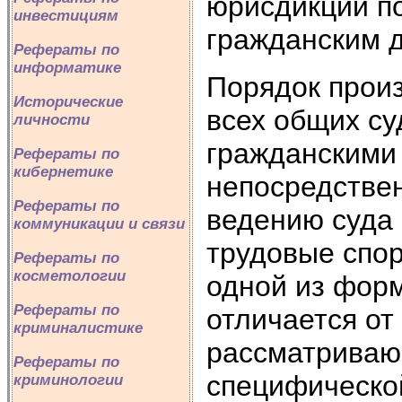
юрисдикции п
инвестициям
гражданским 
Рефераты по
информатике
Порядок произ
Исторические
всех общих су
личности
гражданскими
Рефераты по
кибернетике
непосредствен
Рефераты по
ведению суда
коммуникации и связи
трудовые спор
Рефераты по
косметологии
одной из форм
Рефераты по
отличается от
криминалистике
рассматриваю
Рефераты по
специфическо
криминологии