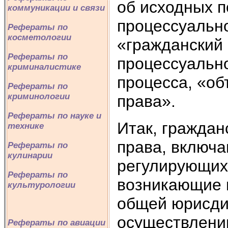
об исходных п
коммуникации и связи
процессуальн
Рефераты по
косметологии
«гражданский 
Рефераты по
процессуально
криминалистике
процесса, «об
Рефераты по
криминологии
права».
Рефераты по науке и
Итак, граждан
технике
права, включа
Рефераты по
кулинарии
регулирующих
Рефераты по
возникающие 
культурологии
общей юрисди
осуществлени
Рефераты по авиации