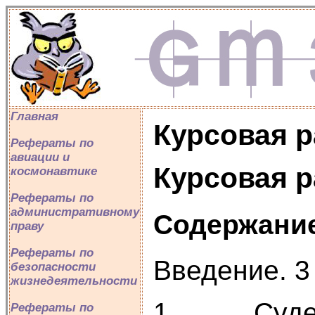
Главная
Курсовая р
Рефераты по
авиации и
Курсовая р
космонавтике
Рефераты по
административному
Содержани
праву
Рефераты по
Введение. 3
безопасности
жизнедеятельности
1. Судебная
Рефераты по