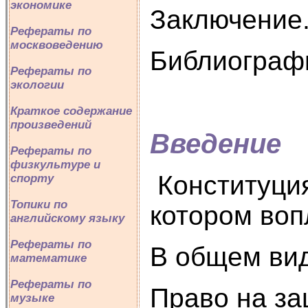
экономике
Заключение.
Рефераты по
москвоведению
Библиографи
Рефераты по
экологии
Краткое содержание
произведений
Введение
Рефераты по
физкультуре и
Конституция
спорту
Топики по
котором воп
английскому языку
Рефераты по
В общем вид
математике
Рефераты по
Право на за
музыке