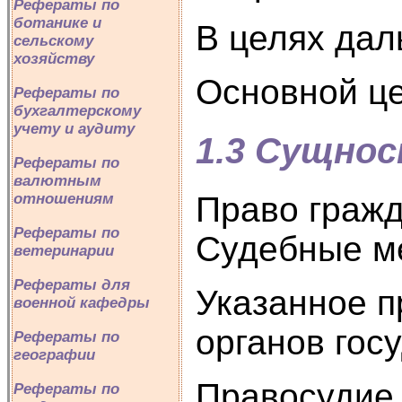
Рефераты по
ботанике и
В целях дал
сельскому
хозяйству
Основной це
Рефераты по
бухгалтерскому
учету и аудиту
1.3 Сущнос
Рефераты по
валютным
отношениям
Право гражд
Рефераты по
Судебные ме
ветеринарии
Рефераты для
Указанное п
военной кафедры
органов гос
Рефераты по
географии
Правосудие 
Рефераты по