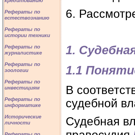
кредитованию
6. Рассмотр
Рефераты по
естествознанию
Рефераты по
истории техники
1. Судебна
Рефераты по
журналистике
Рефераты по
1.1 Поняти
зоологии
Рефераты по
В соответст
инвестициям
Рефераты по
судебной вла
информатике
Исторические
Судебная вл
личности
правосудия.
Рефераты по