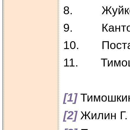
8. Жуйков В
9. Кантор П
10. Постате
11. Тимошки
[1]
Тимошкин 
[2]
Жилин Г. 