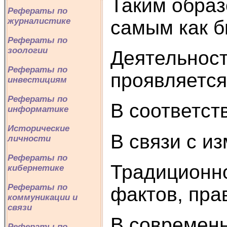
Таким образ
Рефераты по
журналистике
самым как б
Рефераты по
зоологии
Деятельност
Рефераты по
проявляется
инвестициям
Рефераты по
В соответст
информатике
Исторические
В связи с и
личности
Рефераты по
Традиционно
кибернетике
Рефераты по
фактов, пра
коммуникации и
связи
В современн
Рефераты по