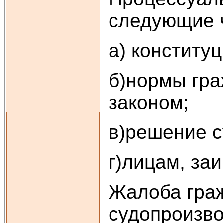
следующие 
а) конститу
б)нормы гра
законом;
в)решение с
г)лицам, за
Жалоба граж
судопроизво