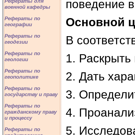
поведение в
Рефераты для
военной кафедры
Рефераты по
Основной 
географии
Рефераты по
В соответст
геодезии
Рефераты по
1. Раскрыть
геологии
Рефераты по
2. Дать хар
геополитике
Рефераты по
3. Определи
государству и праву
Рефераты по
4. Проанали
гражданскому праву
и процессу
5. Исследов
Рефераты по