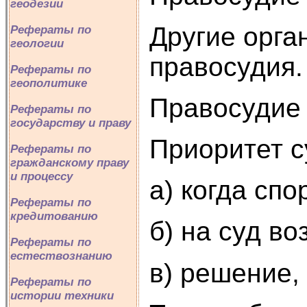
геодезии
Другие орга
Рефераты по
геологии
правосудия.
Рефераты по
геополитике
Правосудие 
Рефераты по
государству и праву
Приоритет с
Рефераты по
гражданскому праву
и процессу
а) когда сп
Рефераты по
кредитованию
б) на суд в
Рефераты по
естествознанию
в) решение,
Рефераты по
истории техники