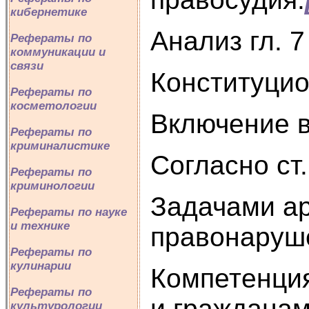
кибернетике
Анализ гл. 
Рефераты по
коммуникации и
связи
Конституцио
Рефераты по
косметологии
Включение в
Рефераты по
криминалистике
Согласно ст
Рефераты по
криминологии
Задачами ар
Рефераты по науке
и технике
правонаруше
Рефераты по
кулинарии
Компетенция
Рефераты по
и гражданам
культурологии