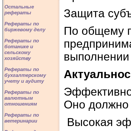
Остальные
Защита субъ
рефераты
Рефераты по
По общему п
биржевому делу
предпринима
Рефераты по
ботанике и
сельскому
выполнении 
хозяйству
Рефераты по
Актуальнос
бухгалтерскому
учету и аудиту
Эффективнос
Рефераты по
валютным
Оно должно 
отношениям
Рефераты по
Высокая эфф
ветеринарии