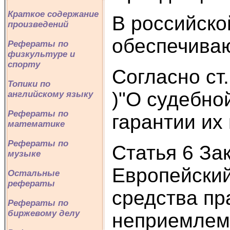
Краткое содержание
В российско
произведений
обеспечива
Рефераты по
физкультуре и
спорту
Согласно ст
Топики по
)"О судебно
английскому языку
Рефераты по
гарантии их
математике
Рефераты по
Статья 6 За
музыке
Европейский
Остальные
рефераты
средства пр
Рефераты по
биржевому делу
неприемлемо