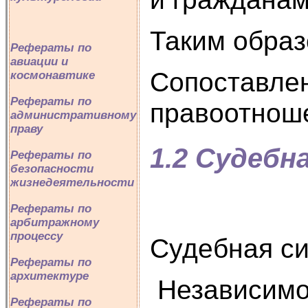
Таким образ
Рефераты по
авиации и
Сопоставлен
космонавтике
Рефераты по
правоотноше
административному
праву
1.2 Судебн
Рефераты по
безопасности
жизнедеятельности
Рефераты по
арбитражному
процессу
Судебная си
Рефераты по
архитектуре
Независимое
Рефераты по