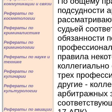
По общему пра
коммуникации и связи
подсудности а
Рефераты по
рассматриваю
косметологии
судьей соотв
Рефераты по
криминалистике
обязанности 
Рефераты по
профессиональ
криминологии
правила неко
Рефераты по науке и
технике
коллегиально 
Рефераты по
трех професси
кулинарии
другие - колл
Рефераты по
культурологии
арбитражных 
соответствующ
Рефераты по авиации
17 АПК).