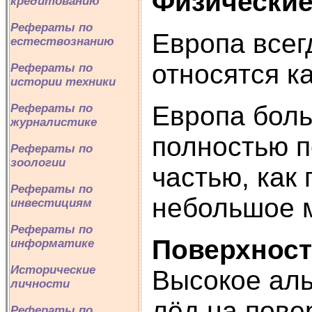
Физические
кредитованию
Рефераты по
Европа всег
естествознанию
относятся ка
Рефераты по
истории техники
Европа боль
Рефераты по
журналистике
полностью п
Рефераты по
зоологии
частью, как
Рефераты по
небольшое м
инвестициям
Рефераты по
Поверхност
информатике
Исторические
Высокое аль
личности
лёд на пове
Рефераты по