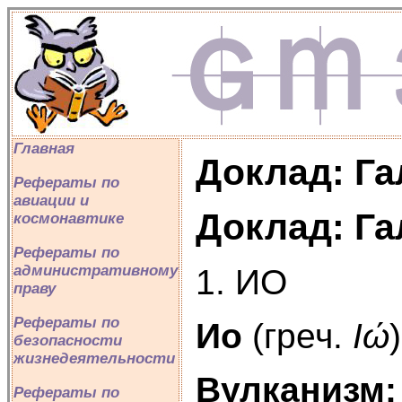
Главная
Доклад: Г
Рефераты по
авиации и
Доклад: Г
космонавтике
Рефераты по
административному
1. ИО
праву
Рефераты по
Ио
(греч.
Ιώ
безопасности
жизнедеятельности
Вулканизм:
Рефераты по