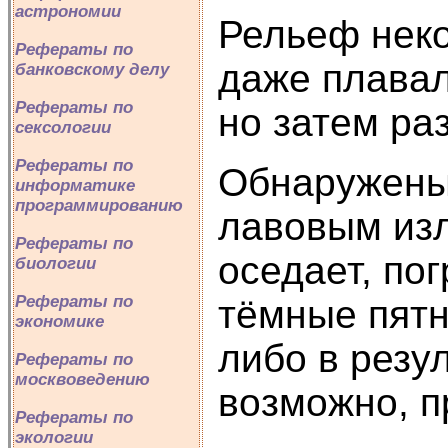
астрономии
Рельеф неко
Рефераты по
даже плавал
банковскому делу
Рефераты по
но затем ра
сексологии
Рефераты по
Обнаружены 
информатике
программированию
лавовым изл
Рефераты по
оседает, по
биологии
Рефераты по
тёмные пятн
экономике
либо в резу
Рефераты по
москвоведению
возможно, п
Рефераты по
экологии