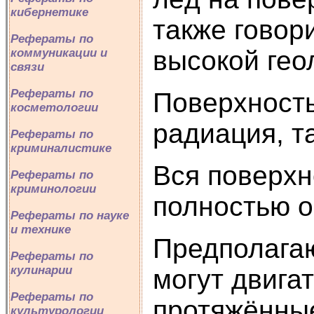
кибернетике
также говор
Рефераты по
высокой гео
коммуникации и
связи
Рефераты по
Поверхность
косметологии
радиация, т
Рефераты по
криминалистике
Вся поверхн
Рефераты по
криминологии
полностью о
Рефераты по науке
и технике
Предполагаю
Рефераты по
кулинарии
могут двига
Рефераты по
протяжённые
культурологии