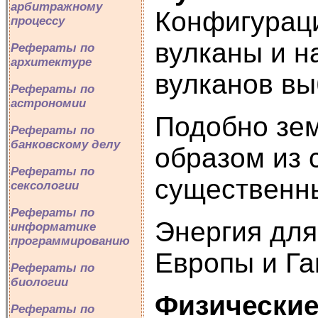
арбитражному
Конфигураци
процессу
вулканы и н
Рефераты по
архитектуре
вулканов вы
Рефераты по
астрономии
Подобно зем
Рефераты по
банковскому делу
образом из 
Рефераты по
существенны
сексологии
Рефераты по
Энергия для
информатике
программированию
Европы и Га
Рефераты по
биологии
Физические
Рефераты по