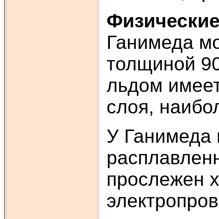
Физические
Ганимеда мо
толщиной 90
льдом имеет
слоя, наибо
У Ганимеда 
расплавленн
прослежен х
электропров