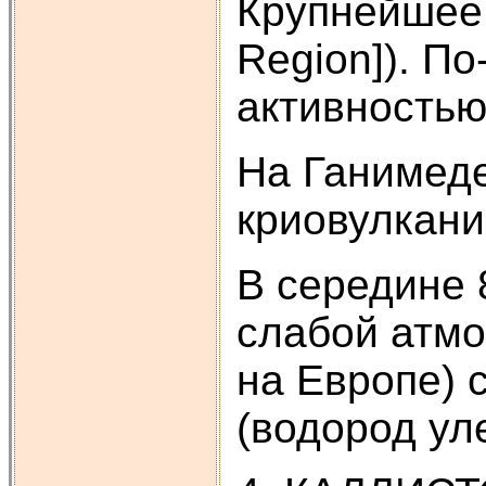
Крупнейшее 
Region]). П
активностью
На Ганимеде
криовулкани
В середине 
слабой атмо
на Европе) 
(водород уле