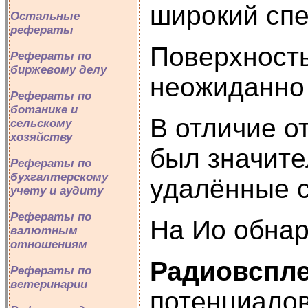
широкий спе
Остальные
рефераты
Поверхность
Рефераты по
биржевому делу
неожиданно 
Рефераты по
ботанике и
В отличие о
сельскому
хозяйству
был значите
Рефераты по
бухгалтерскому
удалённые с
учету и аудиту
Рефераты по
На Ио обнар
валютным
отношениям
Радиовспле
Рефераты по
ветеринарии
потенциалов