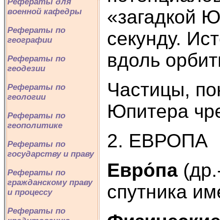
Рефераты для
«загадкой Ю
военной кафедры
Рефераты по
секунду. Ис
географии
вдоль орбит
Рефераты по
геодезии
Частицы, по
Рефераты по
геологии
Юпитера чр
Рефераты по
геополитике
2. ЕВРОПА
Рефераты по
государству и праву
Евро́па
(др.
Рефераты по
гражданскому праву
спутника им
и процессу
Рефераты по