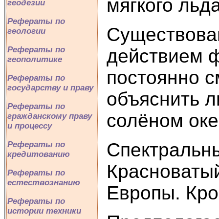
мягкого льда
геодезии
Рефераты по
Существован
геологии
Рефераты по
действием ф
геополитике
постоянно с
Рефераты по
государству и праву
объяснить л
Рефераты по
солёном оке
гражданскому праву
и процессу
Спектральны
Рефераты по
кредитованию
Красноватый
Рефераты по
естествознанию
Европы. Кро
Рефераты по
истории техники