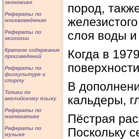
экономике
пород, такж
Рефераты по
железистого
москвоведению
слоя воды и
Рефераты по
экологии
Краткое содержание
Когда в 197
произведений
поверхности
Рефераты по
физкультуре и
спорту
В дополнени
Топики по
кальдеры, г
английскому языку
Рефераты по
Пёстрая рас
математике
Рефераты по
Поскольку с
музыке