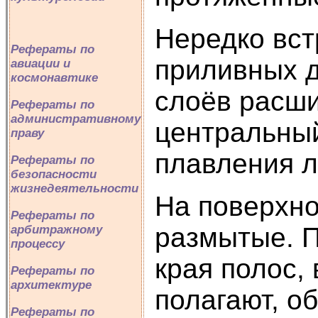
Нередко вст
Рефераты по
приливных д
авиации и
космонавтике
слоёв расши
Рефераты по
административному
центральный
праву
плавления л
Рефераты по
безопасности
жизнедеятельности
На поверхно
Рефераты по
размытые. П
арбитражному
процессу
края полос,
Рефераты по
архитектуре
полагают, о
Рефераты по