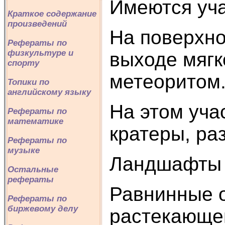
Имеются уча
Краткое содержание
произведений
На поверхно
Рефераты по
физкультуре и
выходе мягк
спорту
метеорито
Топики по
английскому языку
На этом уча
Рефераты по
математике
кратеры, ра
Рефераты по
музыке
Ландшафты 
Остальные
рефераты
Равнинные о
Рефераты по
биржевому делу
растекающе