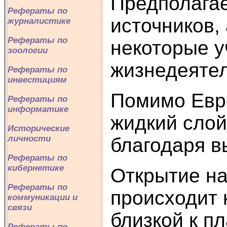
Предполагае
Рефераты по
источников,
журналистике
Рефераты по
некоторые у
зоологии
жизнедеятел
Рефераты по
инвестициям
Помимо Евро
Рефераты по
информатике
жидкий слой
Исторические
личности
благодаря в
Рефераты по
кибернетике
Открытие на
Рефераты по
происходит 
коммуникации и
связи
близкой к п
Рефераты по