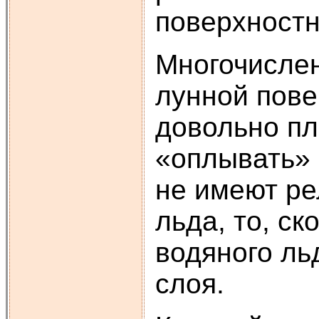
поверхностн
Многочислен
лунной пове
довольно пл
«оплывать» 
не имеют ре
льда, то, с
водяного ль
слоя.