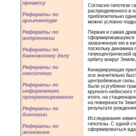
процессу
Согласно гипотезе г
распределенного в п
Рефераты по
приблизительно одн
архитектуре
можно условно подра
Рефераты по
Первая и самая древ
сформировавшуюся в 
астрономии
захваченную ею в ка
поскольку динамика 
Рефераты по
гелиоцентрической о
банковскому делу
орбиту вокруг Земли
Рефераты по
Конкурирующая прили
сексологии
оси значительно быс
центробежные силы, 
Рефераты по
было усугублено гра
информатике
крупного небесного т
программированию
итоге, на стационар
на поверхности Земл
результате рождения
Рефераты по
биологии
Исследования химиче
гипотезы. С одной с
Рефераты по
сформироваться вдал
экономике