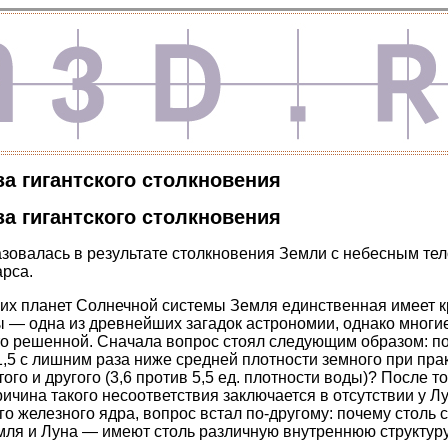
за гигантского столкновения
за гигантского столкновения
зовалась в результате столкновения Земли с небесным тел
рса.
их планет Солнечной системы Земля единственная имеет к
— одна из древнейших загадок астрономии, однако многие
то решенной. Сначала вопрос стоял следующим образом: п
1,5 с лишним раза ниже средней плотности земного при пр
ого и другого (3,6 против 5,5 ед. плотности воды)? После то
ичина такого несоответствия заключается в отсутствии у Лу
о железного ядра, вопрос встал по-другому: почему столь 
ля и Луна — имеют столь различную внутреннюю структур