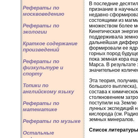
В последние десятил
Рефераты по
признание в научных
москвоведению
недавно сформировав
состоящими из магм
Рефераты по
множеством более м
Кинетическая энерги
экологии
поддерживала земное
дальнейшая диффере
Краткое содержание
формировали ее ядро
произведений
горных пород будущей
пока земная кора ещ
Рефераты по
Марса. В результате
физкультуре и
значительное количе
спорту
Эта теория, получив
Топики по
большого выплеска), 
английскому языку
состава к химическо
столкновением затро
поступили на Землю 
Рефераты по
лунных экспедиций н
математике
кислорода (см. Ради
земных минералов.
Рефераты по музыке
Список литератур
Остальные