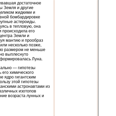
оевавшая достаточное
ы Земля и другие
целиком жидкими и
ивной бомбардировке
рупные астероиды.
уясь в тепловую, она
и происходила его
центра Земли и
зуя мантию и прообраз
 или несколько позже,
ело размером не меньше
ьно выплеснуто
 сформировалась Луна.
мально — гипотезы
ь его химического
ое ядро гигантским
ользу этой гипотезы
канскими астронавтами из
различных изотопов
ение возраста лунных и