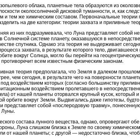
азопылевого облака, планетные тела образуются из околозв
лоскости околосолнечной дисковой туманности, и, как след
им и тем же химическим составом. Первоначальные теории
зделить на две категории: теории захвата и приливные тео
няя из них подразумевала, что Луна представляет собой н
Солнечной системе планету, оказавшуюся в непосредстве
честве спутника. Однако эта теория не выдерживает сегодня
процесса захвата, в результате которого тело, двигавшееся
рбите вокруг Солнца, могло бы перейти на геоцентрическую
, противоречит всем известным физическим законам.
вная теория предполагала, что Земля в далеком прошлом
трее, чем сегодня, в результате чего на поверхности план
под воздействием которых (согласно большинству приливн
витационным воздействием пролетавшего в непосредственн
ела) от нашей планеты оторвался крупный кусок, который и
ной орбите вокруг Земли. Выдвигались даже гипотезы, будт
и представляет собой «послеродовую травму», понесенну
 Луны.
ского состава лунного вещества, однако, опровергают о
тороны, Луна слишком близка к Земле по своему химическом
и от нашей планеты; с другой — недостаточно близка, чтоб