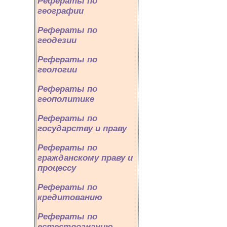
Рефераты по
географии
Рефераты по
геодезии
Рефераты по
геологии
Рефераты по
геополитике
Рефераты по
государству и праву
Рефераты по
гражданскому праву и
процессу
Рефераты по
кредитованию
Рефераты по
естествознанию