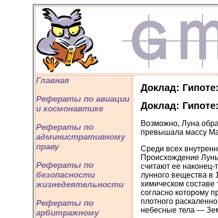
Главная
Доклад: Гипоте
Рефераты по авиации
Доклад: Гипоте
и космонавтике
Возможно, Луна обра
Рефераты по
превышала массу Ма
административному
праву
Среди всех внутренн
Происхождение Луны 
Рефераты по
считают ее наконец-
безопасности
лунного вещества в 
химическом составе т
жизнедеятельности
согласно которому пр
плотного раскаленног
Рефераты по
небесные тела — Зем
арбитражному