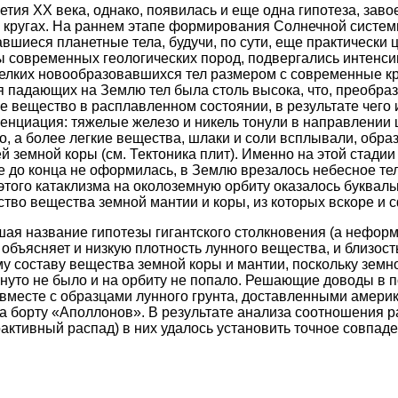
етия ХХ века, однако, появилась и еще одна гипотеза, зав
 кругах. На раннем этапе формирования Солнечной систем
шиеся планетные тела, будучи, по сути, еще практически 
ы современных геологических пород, подвергались интенс
елких новообразовавшихся тел размером с современные к
я падающих на Землю тел была столь высока, что, преобраз
 вещество в расплавленном состоянии, в результате чего 
нциация: тяжелые железо и никель тонули в направлении 
, а более легкие вещества, шлаки и соли всплывали, обра
 земной коры (см. Тектоника плит). Именно на этой стадии
е до конца не оформилась, в Землю врезалось небесное т
 этого катаклизма на околоземную орбиту оказалось буквал
ство вещества земной мантии и коры, из которых вскоре и
шая название гипотезы гигантского столкновения (а нефор
объясняет и низкую плотность лунного вещества, и близост
му составу вещества земной коры и мантии, поскольку земн
нуто не было и на орбиту не попало. Решающие доводы в п
вместе с образцами лунного грунта, доставленными амери
а борту «Аполлонов». В результате анализа соотношения 
оактивный распад) в них удалось установить точное совпад
ы