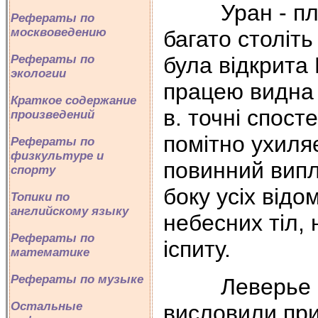
Уран - плане
Рефераты по
москвоведению
багато століть
була відкрита 
Рефераты по
экологии
працею видна 
Краткое содержание
в. точні спос
произведений
помітно ухиляє
Рефераты по
физкультуре и
повинний випл
спорту
боку усіх відо
Топики по
английскому языку
небесних тіл, 
Рефераты по
іспиту.
математике
Рефераты по музыке
Леверье (у Ф
Остальные
висловили при