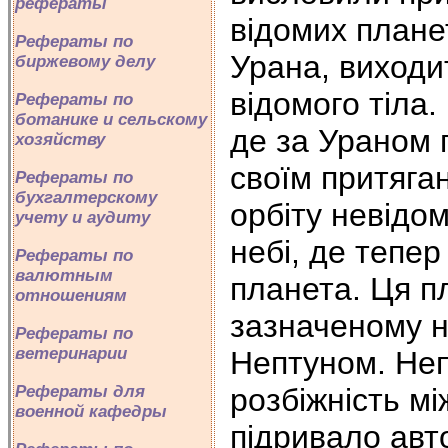
рефераты
відомих плане
Рефераты по
Урана, виходит
биржевому делу
відомого тіла
Рефераты по
ботанике и сельскому
де за Ураном 
хозяйству
своїм притяга
Рефераты по
бухгалтерскому
орбіту невідом
учету и аудиту
небі, де тепе
Рефераты по
валютным
планета. Ця п
отношениям
зазначеному ни
Рефераты по
ветеринарии
Нептуном. Неп
розбіжність мі
Рефераты для
военной кафедры
підривало авт