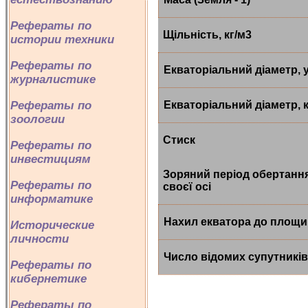
Рефераты по
Щільність, кг/м3
истории техники
Рефераты по
Екваторіальний діаметр, 
журналистике
Екваторіальний діаметр, 
Рефераты по
зоологии
Стиск
Рефераты по
инвестициям
Зоряний період обертанн
Рефераты по
своєї осі
информатике
Нахил екватора до площи
Исторические
личности
Число відомих супутників
Рефераты по
кибернетике
Рефераты по