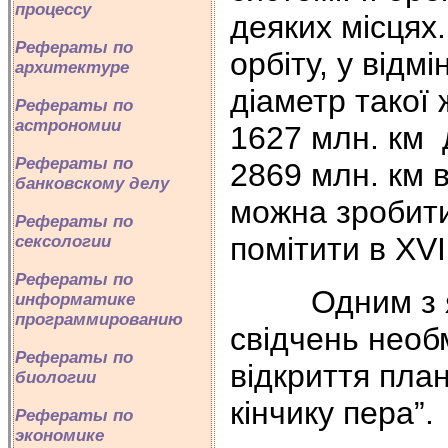
процессу
деяких місцях
Рефераты по
орбіту, у відм
архитектуре
діаметр такої 
Рефераты по
астрономии
1627 млн. км 
Рефераты по
2869 млн. км в
банковскому делу
можна зробити
Рефераты по
помітити в XVII
сексологии
Рефераты по
Одним з яскр
информатике
программированию
свідчень необ
Рефераты по
відкриття пла
биологии
кінчику пера”.
Рефераты по
экономике