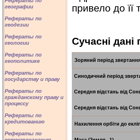
Рефераты по
привело до її 
географии
Рефераты по
геодезии
Рефераты по
Сучасні дані 
геологии
Рефераты по
Зоряний період звертання
геополитике
Рефераты по
Синодичний період зверт
государству и праву
Рефераты по
Середня відстань від Сонця
гражданскому праву и
процессу
Середня відстань від Сонц
Рефераты по
кредитованию
Нахилення орбіти до еклі
Рефераты по
естествознанию
Маса (Земля - 1)