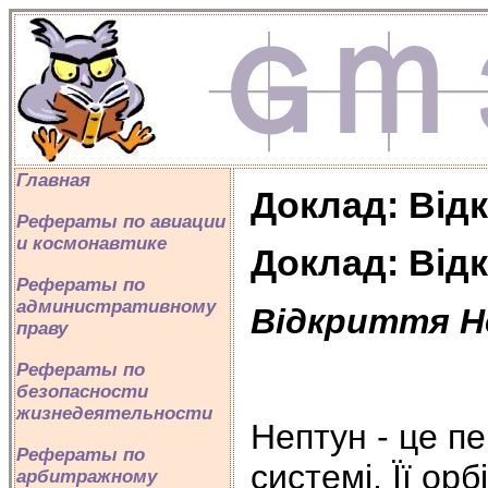
Главная
Доклад: Від
Рефераты по авиации
и космонавтике
Доклад: Від
Рефераты по
административному
Відкриття Н
праву
Рефераты по
безопасности
жизнедеятельности
Нептун - це п
Рефераты по
системі. Її ор
арбитражному