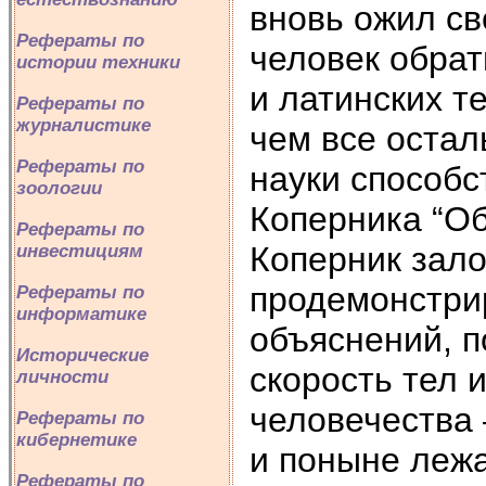
вновь ожил св
Рефераты по
человек обрат
истории техники
и латинских т
Рефераты по
журналистике
чем все оста
Рефераты по
науки способс
зоологии
Коперника “Об
Рефераты по
Коперник зало
инвестициям
продемонстрир
Рефераты по
информатике
объяснений, п
Исторические
скорость тел 
личности
человечества 
Рефераты по
кибернетике
и поныне лежа
Рефераты по