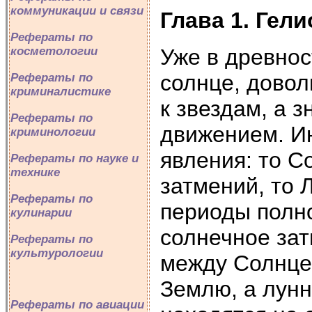
коммуникации и связи
Глава 1. Гел
Рефераты по
Уже в древнос
косметологии
солнце, дово
Рефераты по
криминалистике
к звездам, а 
Рефераты по
движением. И
криминологии
явления: то С
Рефераты по науке и
технике
затмений, то 
Рефераты по
периоды полно
кулинарии
солнечное зат
Рефераты по
культурологии
между Солнце
Землю, а лунн
Рефераты по авиации