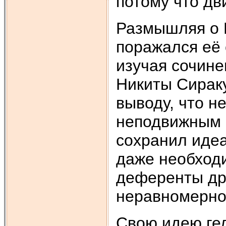
потому что дв
Размышляя о 
поражался её 
изучая сочин
Никиты Сираку
выводу, что н
неподвижным 
сохранил идеа
даже необход
деференты др
неравномерно
Свою идею ге