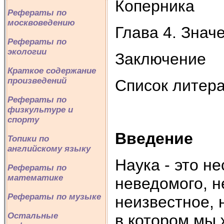
Коперника
Рефераты по
москвоведению
Глава 4. Знач
Рефераты по
экологии
Заключение
Краткое содержание
произведений
Список литер
Рефераты по
физкультуре и
спорту
Введение
Топики по
английскому языку
Наука - это н
Рефераты по
математике
неведомого, н
Рефераты по музыке
неизвестное, 
Остальные
в котором мы