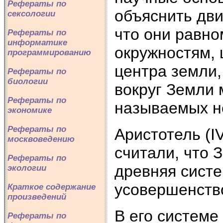
Рефераты по
объяснить дви
сексологии
что они равн
Рефераты по
информатике
окружностям,
программированию
центра земли,
Рефераты по
биологии
вокруг Земли 
Рефераты по
называемых н
экономике
Рефераты по
Аристотель (IV 
москвоведению
считали, что 
Рефераты по
древняя сист
экологии
усовершенство
Краткое содержание
произведений
В его системе
Рефераты по