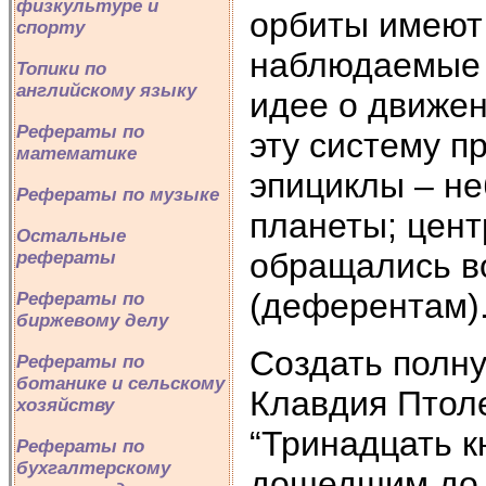
физкультуре и
орбиты имеют 
спорту
наблюдаемые 
Топики по
английскому языку
идее о движен
Рефераты по
эту систему п
математике
эпициклы – не
Рефераты по музыке
планеты; цент
Остальные
обращались во
рефераты
(деферентам)
Рефераты по
биржевому делу
Создать полн
Рефераты по
ботанике и сельскому
Клавдия Птол
хозяйству
“Тринадцать к
Рефераты по
бухгалтерскому
дошедшим до 