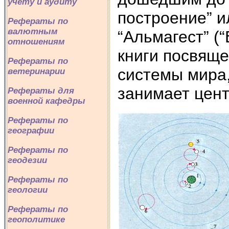
учету и аудиту
построение” и
Рефераты по
валютным
“Альмагест” (
отношениям
книги посвящ
Рефераты по
системы мира
ветеринарии
занимает цен
Рефераты для
военной кафедры
Рефераты по
географии
Рефераты по
геодезии
Рефераты по
геологии
Рефераты по
геополитике