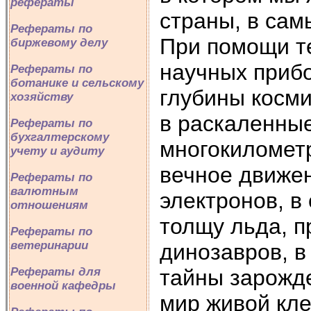
рефераты
страны, в сам
Рефераты по
При помощи те
биржевому делу
научных прибо
Рефераты по
ботанике и сельскому
глубины косми
хозяйству
в раскаленны
Рефераты по
бухгалтерскому
многокилометр
учету и аудиту
вечное движен
Рефераты по
валютным
электронов, в
отношениям
толщу льда, п
Рефераты по
ветеринарии
динозавров, в
тайны зарожде
Рефераты для
военной кафедры
мир живой кле