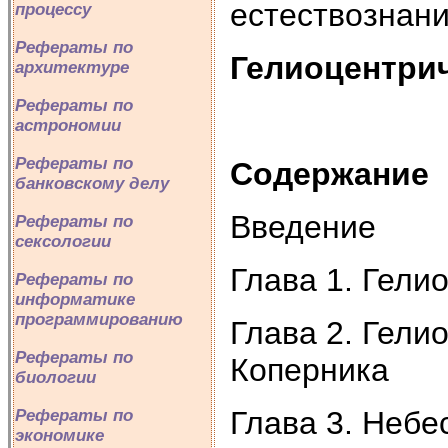
естествознан
процессу
Рефераты по
Гелиоцентрич
архитектуре
Рефераты по
астрономии
Рефераты по
Содержание
банковскому делу
Введение
Рефераты по
сексологии
Глава 1. Гели
Рефераты по
информатике
программированию
Глава 2. Гели
Рефераты по
Коперника
биологии
Глава 3. Небе
Рефераты по
экономике