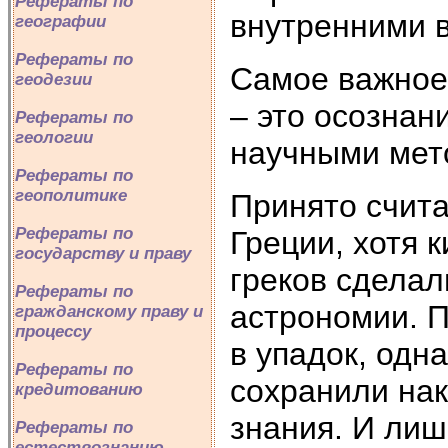
Рефераты по
внутренними
географии
Рефераты по
Самое важное
геодезии
– это осознан
Рефераты по
геологии
научными мет
Рефераты по
геополитике
Принято счита
Рефераты по
Греции, хотя 
государству и праву
греков сделал
Рефераты по
астрономии. 
гражданскому праву и
процессу
в упадок, одн
Рефераты по
сохранили на
кредитованию
знания. И лиш
Рефераты по
естествознанию