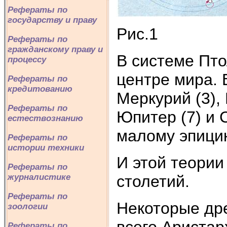
Рефераты по
государству и праву
Рис.1
Рефераты по
гражданскому праву и
В системе Пто
процессу
центре мира. 
Рефераты по
кредитованию
Меркурий (3), 
Рефераты по
Юпитер (7) и 
естествознанию
малому эпицик
Рефераты по
истории техники
И этой теории
Рефераты по
столетий.
журналистике
Рефераты по
Некоторые др
зоологии
всего Аристарх
Рефераты по