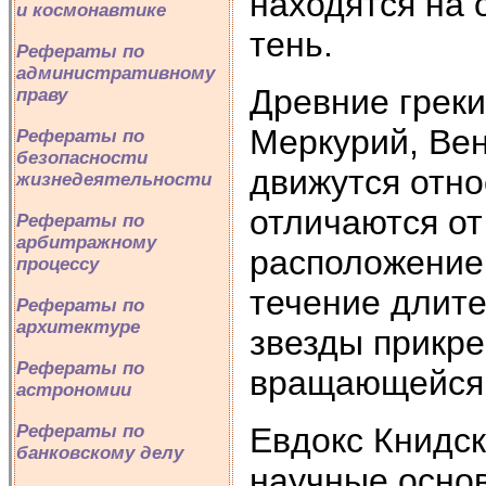
находятся на 
и космонавтике
тень.
Рефераты по
административному
Древние греки
праву
Меркурий, Вен
Рефераты по
безопасности
движутся отно
жизнедеятельности
отличаются от
Рефераты по
арбитражному
расположение
процессу
течение длите
Рефераты по
архитектуре
звезды прикре
Рефераты по
вращающейся 
астрономии
Евдокс Книдски
Рефераты по
банковскому делу
научные осно