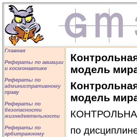
Главная
Контрольная
Рефераты по авиации
модель мира
и космонавтике
Рефераты по
Контрольная
административному
праву
модель мира
Рефераты по
безопасности
КОНТРОЛЬНА
жизнедеятельности
по дисциплин
Рефераты по
арбитражному