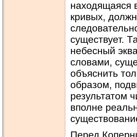
находящаяся 
кривых, должн
следовательно
существует. Т
небесный экв
словами, сущ
объяснить то
образом, подв
результатом ч
вполне реаль
существовани
Перед Коперни