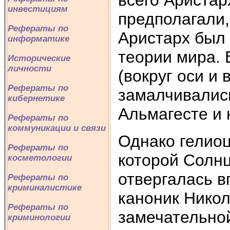
инвестициям
предполагали,
Рефераты по
Аристарх был
информатике
теории мира. 
Исторические
личности
(вокруг оси и
Рефераты по
замалчивались
кибернетике
Альмагесте и 
Рефераты по
коммуникации и связи
Однако гелиоц
Рефераты по
которой Солнц
косметологии
отвергалась вп
Рефераты по
криминалистике
каноник Нико
Рефераты по
замечательной
криминологии