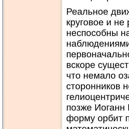
Реальное движ
круговое и не
неспособны на
наблюдениями.
первоначальн
вскоре сущес
что немало о
сторонников н
гелиоцентрич
позже Иоганн 
форму орбит п
математическ