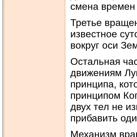
смена времен 
Третье враще
известное су
вокруг оси Зе
Остальная ча
движениям Лун
принципа, кот
принципом Ко
двух тел не и
прибавить од
Механизм вра