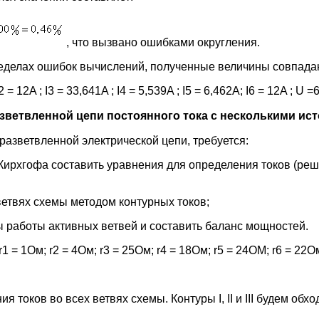
, что вызвано ошибками округления.
ределах ошибок вычислений, полученные величины совпада
2 = 12A ; I3 = 33,641A ; I4 = 5,539A ; I5 = 6,462A; I6 = 12A ; U 
разветвленной цепи постоянного тока с несколькими ис
разветвленной электрической цепи, требуется:
 Кирхгофа составить уравнения для определения токов (ре
ветвях схемы методом контурных токов;
 работы активных ветвей и составить баланс мощностей.
r1 = 1Ом; r2 = 4Ом; r3 = 25Ом; r4 = 18Ом; r5 = 24ОМ; r6 = 22О
 токов во всех ветвях схемы. Контуры I, II и III будем обхо