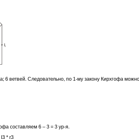
а; 6 ветвей. Следовательно, по 1-му закону Кирхгофа можно 
офа составляем 6 – 3 = 3 ур-я.
 I3 * r3