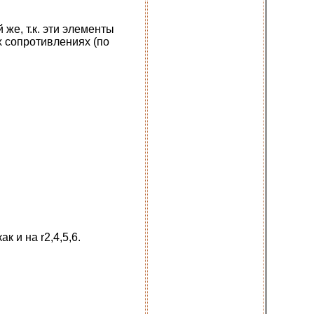
й же, т.к. эти элементы
х сопротивлениях (по
к и на r2,4,5,6.