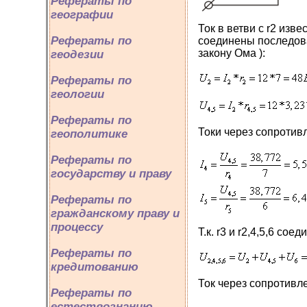
Рефераты по
географии
Ток в ветви с r2 изве
Рефераты по
соединены последова
закону Ома ):
геодезии
Рефераты по
геологии
Рефераты по
Токи через сопротивле
геополитике
Рефераты по
государству и праву
Рефераты по
гражданскому праву и
процессу
Т.к. r3 и r2,4,5,6 со
Рефераты по
кредитованию
Ток через сопротивле
Рефераты по
естествознанию