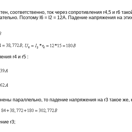
стен, соответственно, ток через сопротивления r4,5 и r6 тако
тельно. Поэтому I6 = I2 = 12A. Падение напряжения на эти
ния r4 и r5 :
единены параллельно, то падение напряжения на r3 такое же, ка
ние r3;