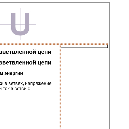
азветвленной цепи
азветвленной цепи
м энергии
ки в ветвях, напряжение
 ток в ветви с