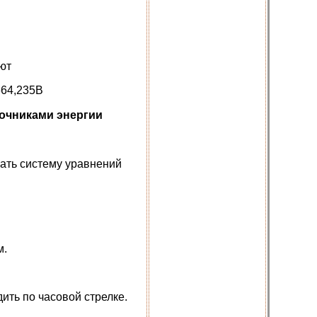
ют
=664,235B
точниками энергии
шать систему уравнений
м.
дить по часовой стрелке.