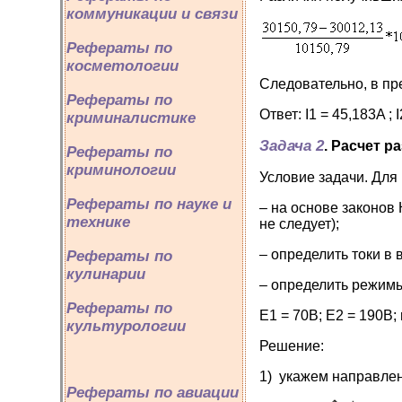
коммуникации и связи
Рефераты по
косметологии
Следовательно, в п
Рефераты по
Ответ: I1 = 45,183A ; I
криминалистике
Задача 2
. Расчет 
Рефераты по
криминологии
Условие задачи. Для 
Рефераты по науке и
– на основе законов
технике
не следует);
– определить токи в 
Рефераты по
кулинарии
– определить режимы
Рефераты по
Е1 = 70В; Е2 = 190В; 
культурологии
Решение:
1) укажем направления
Рефераты по авиации