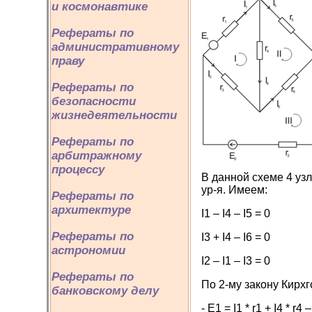
и космонавтике
Рефераты по
административному
праву
Рефераты по
безопасности
жизнедеятельности
Рефераты по
арбитражному
процессу
В данной схеме 4 узл
ур-я. Имеем:
Рефераты по
архитектуре
I1 – I4 – I5 = 0
Рефераты по
I3 + I4 – I6 = 0
астрономии
I2 – I1 – I3 = 0
Рефераты по
По 2-му закону Кирхг
банковскому делу
- E1 = I1 * r1 + I4 * r4 –