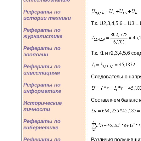
Рефераты по
истории техники
Т.к. U2,3,4,5,6 = U3 =
Рефераты по
журналистике
Рефераты по
Т.к. r1 и r2,3,4,5,6 
зоологии
Рефераты по
инвестициям
Следовательно напр
Рефераты по
информатике
Составляем баланс 
Исторические
личности
Рефераты по
кибернетике
Рефераты по
Различия получивших