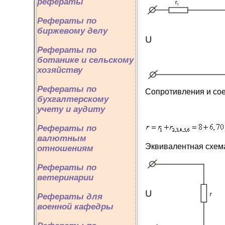
рефераты
Рефераты по
биржевому делу
Рефераты по
ботанике и сельскому
хозяйству
Рефераты по
Сопротивления и сое
бухгалтерскому
учету и аудиту
Рефераты по
валютным
Эквивалентная схем
отношениям
Рефераты по
ветеринарии
Рефераты для
военной кафедры