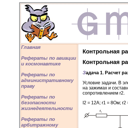
Главная
Контрольная ра
Рефераты по авиации
Контрольная ра
и космонавтике
З
адача
1
. Расчет р
Рефераты по
административному
Условие задачи. В эл
праву
на зажимах и состав
сопротивлением r2.
Рефераты по
безопасности
I2 = 12A; r1 = 8Ом; r2
жизнедеятельности
Рефераты по
арбитражному