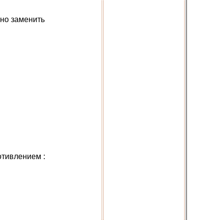
жно заменить
отивлением :