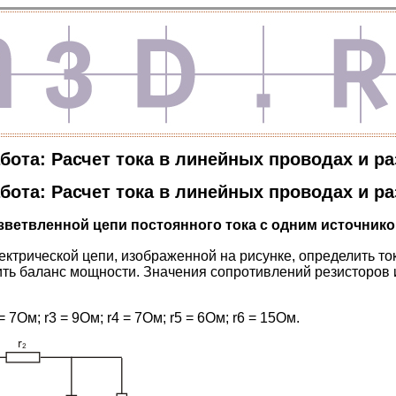
бота: Расчет тока в линейных проводах и р
бота: Расчет тока в линейных проводах и р
азветвленной цепи постоянного тока
с одним источнико
ектрической цепи, изображенной на рисунке, определить то
ить баланс мощности. Значения сопротивлений резисторов и
 = 7Ом; r3 = 9Ом; r4 = 7Ом; r5 = 6Ом; r6 = 15Ом.