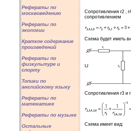
Рефераты по
Сопротивления r2 , 
москвоведению
сопротивлением
Рефераты по
экологии
Схема будет иметь в
Краткое содержание
произведений
Рефераты по
физкультуре и
спорту
Топики по
английскому языку
Сопротивления r3 и 
Рефераты по
математике
Рефераты по музыке
Схема имеет вид:
Остальные