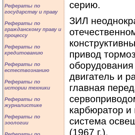
серию.
Рефераты по
государству и праву
ЗИЛ неоднокр
Рефераты по
отечественно
гражданскому праву и
процессу
конструктивны
Рефераты по
привод тормоз
кредитованию
оборудования 
Рефераты по
естествознанию
двигатель и р
Рефераты по
главная перед
истории техники
сервоприводом
Рефераты по
журналистике
карбюратор и 
Рефераты по
система освещ
зоологии
(1967 г.).
Рефераты по