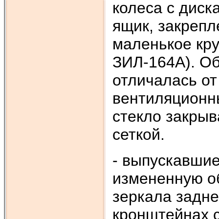
колеса с диск
ящик, закрепл
маленькое кру
ЗИЛ-164А). О
отличалась от
вентиляционн
стекло закры
сеткой.
- выпускавши
измененную об
зеркала задн
кронштейнах 