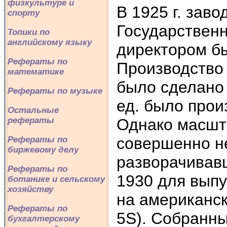
физкультуре и
В 1925 г. зав
спорту
Государственн
Топики по
английскому языку
директором бы
Рефераты по
Производство 
математике
было сделано 
Рефераты по музыке
ед. было прои
Остальные
Однако масшт
рефераты
совершенно н
Рефераты по
биржевому делу
разворачивав
Рефераты по
1930 для вып
ботанике и сельскому
хозяйству
на американск
Рефераты по
5S). Собранны
бухгалтерскому