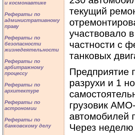
и космонавтике
текущий ремон
Рефераты по
отремонтиров
административному
праву
участвовало в
Рефераты по
частности с ф
безопасности
жизнедеятельности
танковых двиг
Рефераты по
арбитражному
Предприятие 
процессу
разрухи и 1 н
Рефераты по
архитектуре
самостоятель
Рефераты по
грузовик АМО-
астрономии
автомобилей 
Рефераты по
Через неделю 
банковскому делу