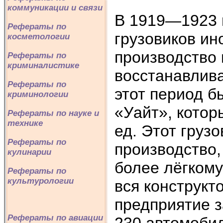
коммуникации и связи
В 1919—1923 г
Рефераты по
грузовиков ин
косметологии
производство
Рефераты по
криминалистике
восстанавлива
Рефераты по
этот период б
криминологии
«Уайт», котор
Рефераты по науке и
технике
ед. Этот грузо
Рефераты по
производство,
кулинарии
более лёгкому
Рефераты по
культурологии
вся конструкт
предприятие з
Рефераты по авиации
230 автомобил