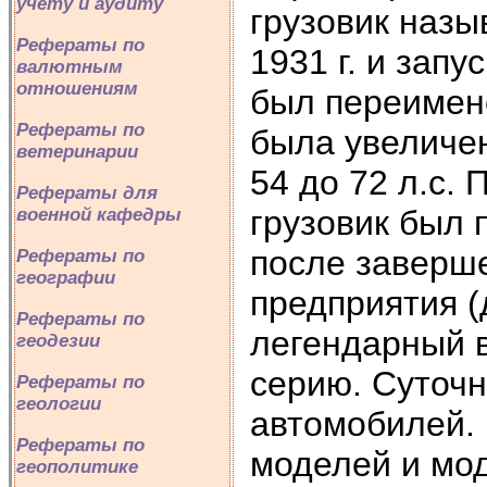
учету и аудиту
грузовик назы
Рефераты по
1931 г. и зап
валютным
отношениям
был переимен
Рефераты по
была увеличен
ветеринарии
54 до 72 л.с.
Рефераты для
грузовик был 
военной кафедры
после заверш
Рефераты по
географии
предприятия (
Рефераты по
легендарный 
геодезии
серию. Суточ
Рефераты по
геологии
автомобилей. 
Рефераты по
моделей и мо
геополитике