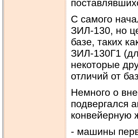
поставлявшихс
С самого нача
ЗИЛ-130, но ц
базе, таких к
ЗИЛ-130Г1 (д
некоторые др
отличий от ба
Немного о вн
подвергался а
конвейерную 
- машины пер