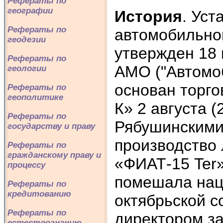
Рефераты по
географии
История
. Уст
Рефераты по
автомобильно
геодезии
утвержден 18 
Рефераты по
АМО ("Автомо
геологии
основан торг
Рефераты по
геополитике
К» 2 августа 
Рефераты по
Рябушинскими
государству и праву
производство 
Рефераты по
гражданскому праву и
«ФИАТ-15 Ter»
процессу
помешала нац
Рефераты по
кредитованию
октябрьской 
Рефераты по
директором з
естествознанию