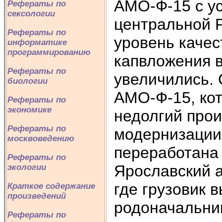
АМО-Ф-15 с ус
Рефераты по
сексологии
центральной 
Рефераты по
уровень качес
информатике
программированию
капвложения 
Рефераты по
увеличились.
биологии
АМО-Ф-15, кот
Рефераты по
экономике
недолгий про
Рефераты по
модернизации.
москвоведению
переработана
Рефераты по
Ярославский а
экологии
где грузовик в
Краткое содержание
произведений
родоначальни
Рефераты по