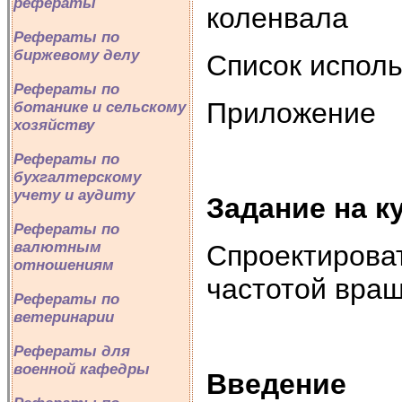
рефераты
коленвала
Рефераты по
биржевому делу
Список испол
Рефераты по
Приложение
ботанике и сельскому
хозяйству
Рефераты по
бухгалтерскому
учету и аудиту
Задание на к
Рефераты по
валютным
Спроектироват
отношениям
частотой вращ
Рефераты по
ветеринарии
Рефераты для
военной кафедры
Введение