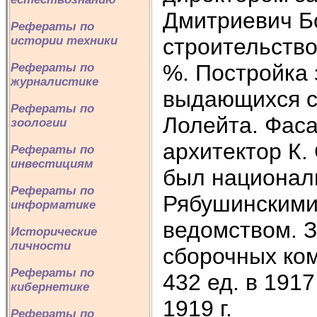
Дмитриевич Бо
Рефераты по
строительство
истории техники
%. Постройка 
Рефераты по
журналистике
выдающихся сп
Рефераты по
Лолейта. Фаса
зоологии
архитектор К.
Рефераты по
инвестициям
был национал
Рефераты по
Рябушинскими
информатике
ведомством. З
Исторические
личности
сборочных ком
Рефераты по
432 ед. в 1917 
кибернетике
1919 г.
Рефераты по