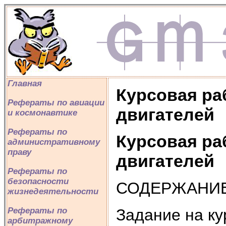
Главная
Курсовая ра
Рефераты по авиации
двигателей
и космонавтике
Рефераты по
Курсовая ра
административному
праву
двигателей
Рефераты по
безопасности
СОДЕРЖАНИ
жизнедеятельности
Задание на ку
Рефераты по
арбитражному