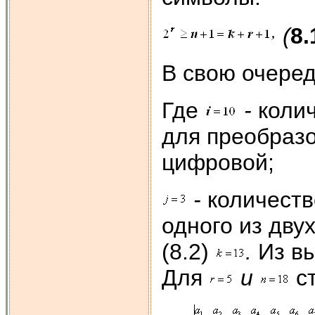
(
8.
В свою очеред
Где
-
коли
для преобразо
цифровой;
-
количеств
одного из дву
(8.2)
.
Из в
Для
и
с