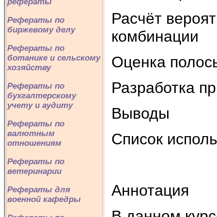
рефераты
Расчёт вероят
Рефераты по
биржевому делу
комбинации
Рефераты по
ботанике и сельскому
Оценка полос
хозяйству
Разработка п
Рефераты по
бухгалтерскому
учету и аудиту
Выводы
Рефераты по
валютным
Список испол
отношениям
Рефераты по
ветеринарии
Аннотация
Рефераты для
военной кафедры
В данном курс