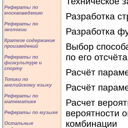
Техническое 
Рефераты по
москвоведению
Разработка ст
Рефераты по
Разработка ф
экологии
Краткое содержание
Выбор способа
произведений
по его отсчёт
Рефераты по
физкультуре и
спорту
Расчёт парам
Топики по
английскому языку
Расчёт параме
Рефераты по
Расчет вероят
математике
вероятности 
Рефераты по музыке
комбинации
Остальные