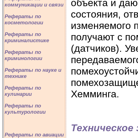
объекта и да
коммуникации и связи
состояния, от
Рефераты по
косметологии
изменяемого 
получают с п
Рефераты по
криминалистике
(датчиков). У
Рефераты по
передаваемог
криминологии
помехоустойч
Рефераты по науке и
технике
помехозащище
Рефераты по
Хемминга.
кулинарии
Рефераты по
культурологии
Техническое 
Рефераты по авиации