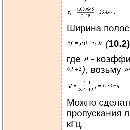
Ширина полос
(
10.2)
где
-
коэффи
),
возьму
Можно сделать
пропускания л
кГц
.