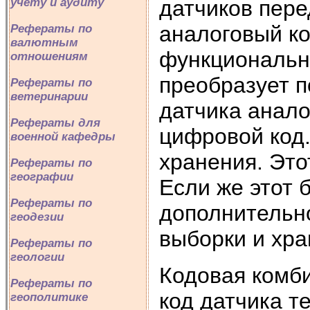
датчиков пере
учету и аудиту
аналоговый к
Рефераты по
валютным
функциональн
отношениям
преобразует п
Рефераты по
ветеринарии
датчика анало
Рефераты для
цифровой код.
военной кафедры
хранения. Это
Рефераты по
географии
Если же этот б
Рефераты по
дополнительн
геодезии
выборки и хра
Рефераты по
геологии
Кодовая комб
Рефераты по
код датчика т
геополитике