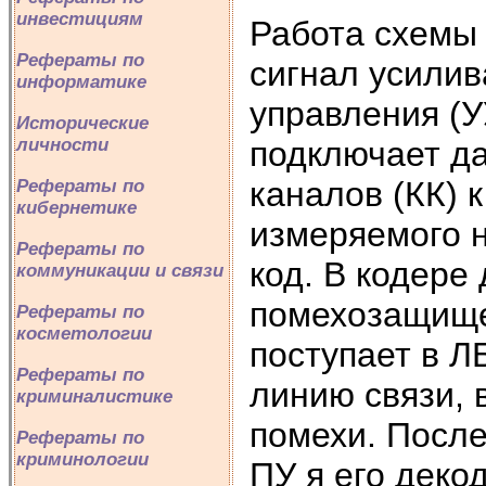
инвестициям
Работа схемы
Рефераты по
сигнал усилив
информатике
управления (
Исторические
подключает да
личности
каналов (КК) 
Рефераты по
кибернетике
измеряемого 
Рефераты по
код. В кодере
коммуникации и связи
помехозащище
Рефераты по
косметологии
поступает в Л
Рефераты по
линию связи, 
криминалистике
помехи. После
Рефераты по
криминологии
ПУ я его деко