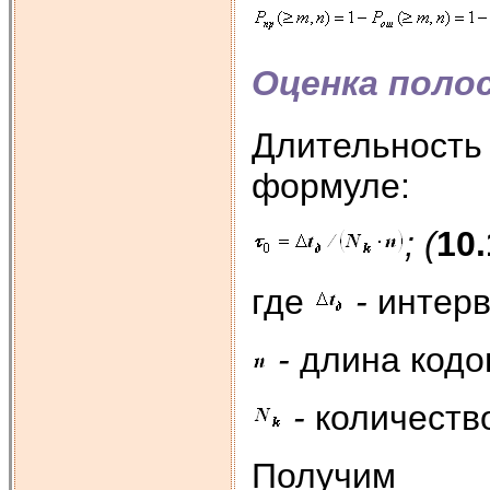
Оценка поло
Длительность 
формуле:
; (
10.
где
-
интерв
-
длина кодо
-
количеств
Получим