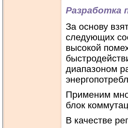
Разработка 
За основу взя
следующих со
высокой поме
быстродейств
диапазоном ра
энергопотреб
Применим мно
блок коммутац
В качестве ре