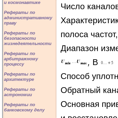
и космонавтике
Число канало
Рефераты по
административному
Характеристик
праву
полоса частот
Рефераты по
безопасности
жизнедеятельности
Диапазон изме
Рефераты по
арбитражному
,
В
процессу
Способ уплотн
Рефераты по
архитектуре
Обратный кана
Рефераты по
астрономии
Основная при
Рефераты по
банковскому делу
и восстановле