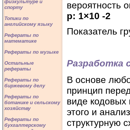
физкультуре и
вероятность о
спорту
р: 1
×10 -2
Топики по
английскому языку
Показатель гр
Рефераты по
математике
Рефераты по музыке
Разработка 
Остальные
рефераты
В основе люб
Рефераты по
биржевому делу
принцип перед
Рефераты по
виде кодовых 
ботанике и сельскому
хозяйству
этого и анали
Рефераты по
структурную с
бухгалтерскому