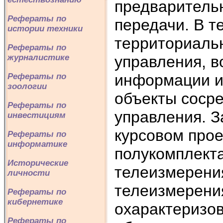
предваритель
Рефераты по
передачи. В т
истории техники
территориаль
Рефераты по
управления, в
журналистике
информации из
Рефераты по
зоологии
объекты сосре
Рефераты по
управления. З
инвестициям
курсовом про
Рефераты по
информатике
полукомплект
Исторические
телеизмерения
личности
телеизмерени
Рефераты по
кибернетике
охарактеризов
Рефераты по