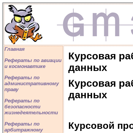
Главная
Курсовая ра
Рефераты по авиации
данных
и космонавтике
Рефераты по
Курсовая ра
административному
праву
данных
Рефераты по
безопасности
жизнедеятельности
Курсовой пр
Рефераты по
арбитражному