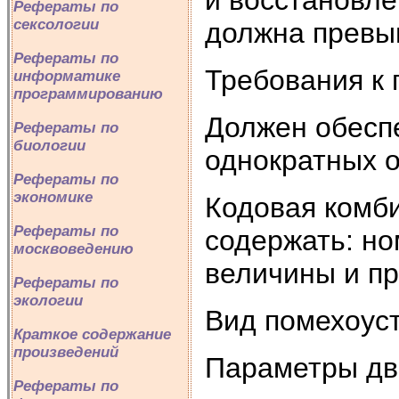
Рефераты по
сексологии
должна превы
Рефераты по
Требования к 
информатике
программированию
Должен обесп
Рефераты по
биологии
однократных 
Рефераты по
экономике
Кодовая комби
Рефераты по
содержать: но
москвоведению
величины и п
Рефераты по
экологии
Вид помехоуст
Краткое содержание
произведений
Параметры дв
Рефераты по