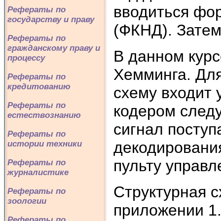
вводиться фо
Рефераты по
государству и праву
(ФКНД). Затем
Рефераты по
гражданскому праву и
В данном курс
процессу
Хемминга. Для
Рефераты по
кредитованию
схему входит 
Рефераты по
кодером следу
естествознанию
сигнал поступ
Рефераты по
декодировани
истории техники
пульту управл
Рефераты по
журналистике
Структурная с
Рефераты по
зоологии
приложении 1
Рефераты по