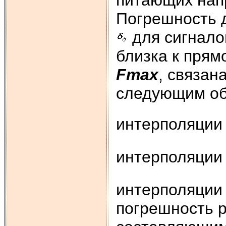
питающих напр
Погрешность д
для сигнало
близка к прям
Fmax
, связан
следующим обр
интерполяци
интерполяции
интерполяции
погрешность р