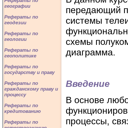
Рефераты по
географии
передающий п
Рефераты по
системы телеи
геодезии
функциональн
Рефераты по
геологии
схемы полуко
диаграмма.
Рефераты по
геополитике
Рефераты по
государству и праву
Введение
Рефераты по
гражданскому праву и
процессу
В основе любо
Рефераты по
функциониров
кредитованию
процессы, свя
Рефераты по
естествознанию