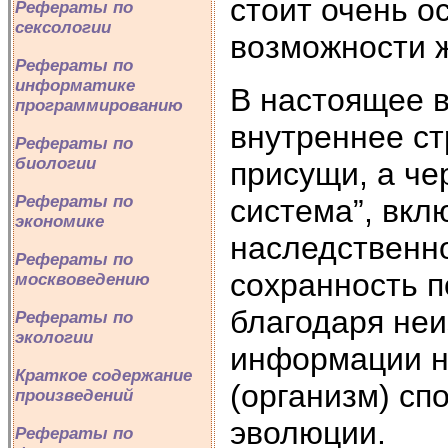
стоит очень о
Рефераты по
сексологии
возможности ж
Рефераты по
информатике
В настоящее в
программированию
внутреннее ст
Рефераты по
биологии
присущи, а че
Рефераты по
система”, вкл
экономике
наследственн
Рефераты по
сохранность 
москвоведению
благодаря не
Рефераты по
экологии
информации н
Краткое содержание
(организм) сп
произведений
эволюции.
Рефераты по