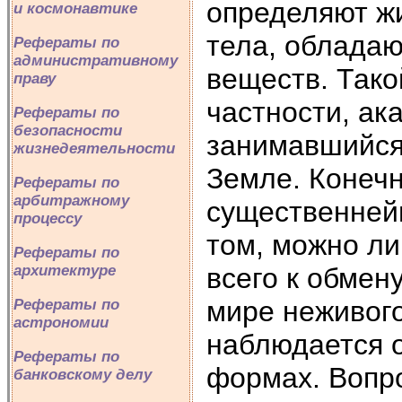
определяют ж
и космонавтике
тела, облада
Рефераты по
административному
веществ. Тако
праву
частности, ак
Рефераты по
безопасности
занимавшийся
жизнедеятельности
Земле. Конечн
Рефераты по
арбитражному
существеннейш
процессу
том, можно ли
Рефераты по
всего к обмен
архитектуре
мире неживого
Рефераты по
астрономии
наблюдается 
Рефераты по
формах. Вопро
банковскому делу