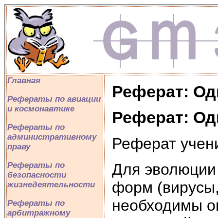
Главная
Реферат: Од
Рефераты по авиации
и космонавтике
Реферат: Од
Рефераты по
административному
Реферат учени
праву
Для эволюции
Рефераты по
безопасности
форм (вирусы,
жизнедеятельности
необходимы о
Рефераты по
арбитражному