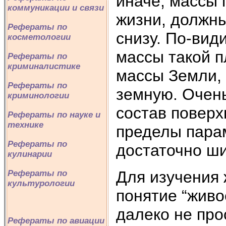
иначе, массы 
коммуникации и связи
жизни, должны
Рефераты по
снизу. По-вид
косметологии
массы такой п
Рефераты по
криминалистике
массы Земли, 
Рефераты по
земную. Очен
криминологии
состав поверх
Рефераты по науке и
технике
пределы парам
Рефераты по
достаточно ши
кулинарии
Для изучения 
Рефераты по
культурологии
понятие “живо
далеко не про
Рефераты по авиации