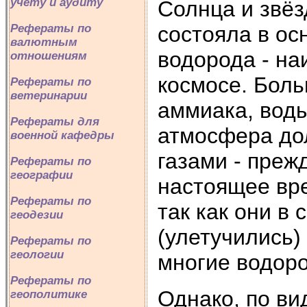
учету и аудиту
Солнца и звёз
состояла в ос
Рефераты по
валютным
водорода - на
отношениям
космосе. Боль
Рефераты по
ветеринарии
аммиака, воды
Рефераты для
атмосфера до
военной кафедры
газами - преж
Рефераты по
географии
настоящее вр
Рефераты по
так как они в
геодезии
(улетучились)
Рефераты по
геологии
многие водор
Рефераты по
Однако, по в
геополитике