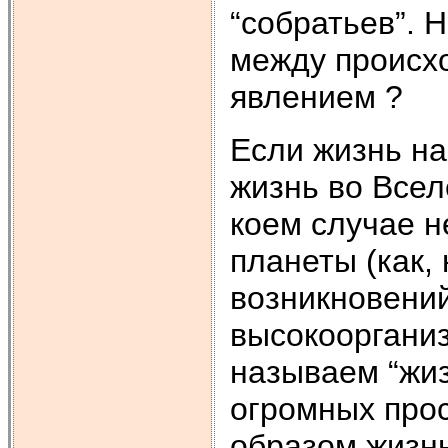
“собратьев”. 
между происх
явлением ?
Если жизнь на
жизнь во Всел
коем случае н
планеты (как,
возникновени
высокооргани
называем “жиз
огромных про
образом жизн