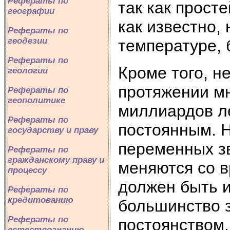
Рефераты по
так как прост
географии
как известно,
Рефераты по
геодезии
температуре, 
Рефераты по
Кроме того, н
геологии
протяжении мн
Рефераты по
геополитике
миллиардов л
Рефераты по
постоянным. 
государству и праву
переменных зв
Рефераты по
гражданскому праву и
меняются со в
процессу
должен быть и
Рефераты по
кредитованию
большинство з
Рефераты по
постоянством.
естествознанию