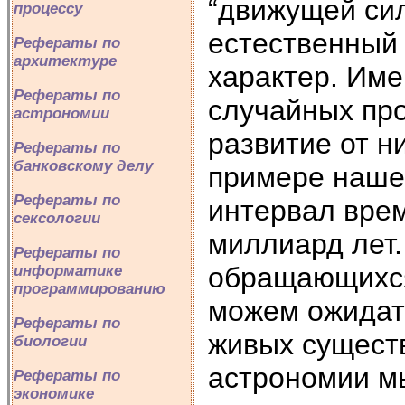
“движущей сил
процессу
естественный 
Рефераты по
архитектуре
характер. Име
Рефераты по
случайных пр
астрономии
развитие от н
Рефераты по
банковскому делу
примере нашей
Рефераты по
интервал врем
сексологии
миллиард лет.
Рефераты по
обращающихся 
информатике
программированию
можем ожидат
Рефераты по
живых сущест
биологии
астрономии м
Рефераты по
экономике