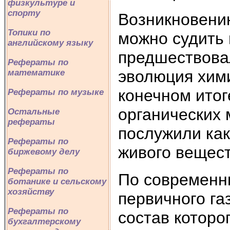
физкультуре и
спорту
Возникновению
Топики по
можно судить 
английскому языку
предшествова
Рефераты по
эволюция хими
математике
конечном итог
Рефераты по музыке
органических 
Остальные
рефераты
послужили как
Рефераты по
живого вещест
биржевому делу
Рефераты по
По современн
ботанике и сельскому
хозяйству
первичного га
Рефераты по
состав которо
бухгалтерскому