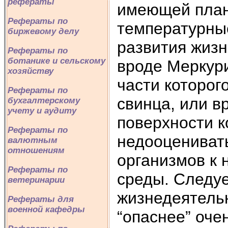
рефераты
имеющей плане
Рефераты по
температурны
биржевому делу
развития жизн
Рефераты по
ботанике и сельскому
вроде Меркур
хозяйству
части которо
Рефераты по
свинца, или в
бухгалтерскому
учету и аудиту
поверхности к
Рефераты по
недооцениват
валютным
отношениям
организмов к
Рефераты по
среды. Следуе
ветеринарии
жизнедеятель
Рефераты для
военной кафедры
“опаснее” оче