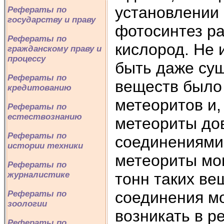
установлении
Рефераты по
государству и праву
фотосинтез ра
Рефераты по
кислород. Не 
гражданскому праву и
процессу
быть даже сущ
Рефераты по
веществ было
кредитованию
метеоритов и,
Рефераты по
естествознанию
метеориты до
Рефераты по
соединениями.
истории техники
метеориты мог
Рефераты по
тонн таких ве
журналистике
соединения мо
Рефераты по
зоологии
возникать в р
Рефераты по