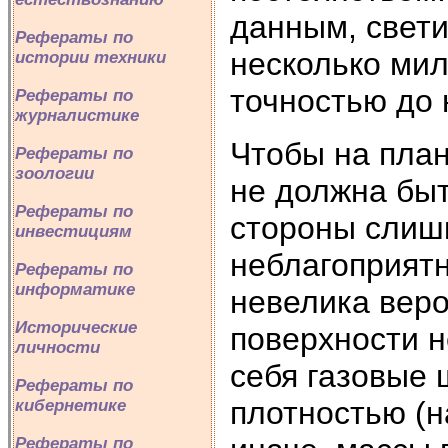
данным, свет
Рефераты по
несколько мил
истории техники
точностью до 
Рефераты по
журналистике
Чтобы на план
Рефераты по
зоологии
не должна быт
Рефераты по
стороны слиш
инвестициям
неблагоприятн
Рефераты по
информатике
невелика веро
Исторические
поверхности н
личности
себя газовые 
Рефераты по
плотностью (н
кибернетике
Рефераты по