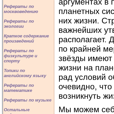
аргументах в 
Рефераты по
планетных сис
москвоведению
них жизни. Ст
Рефераты по
экологии
важнейших ут
Краткое содержание
располагает. Д
произведений
по крайней ме
Рефераты по
физкультуре и
звёзды имеют
спорту
жизни на план
Топики по
рад условий о
английскому языку
очевидно, что
Рефераты по
математике
возникнуть жи
Рефераты по музыке
Мы можем себе
Остальные