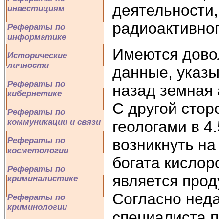
деятельности,
инвестициям
радиоактивног
Рефераты по
информатике
Имеются дово
Исторические
личности
данные, указы
Рефераты по
назад земная
кибернетике
С другой стор
Рефераты по
коммуникации и связи
геологами в 4
возникнуть на
Рефераты по
косметологии
богата кислор
Рефераты по
является прод
криминалистике
Согласно неда
Рефераты по
криминологии
специалиста п