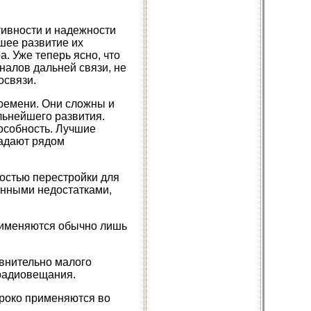
тивности и надежности
шее развитие их
а. Уже теперь ясно, что
налов дальней связи, не
освязи.
ремени. Они сложны и
альнейшего развития.
особность. Лучшие
ладают рядом
остью перестройки для
енными недостатками,
рименяются обычно лишь
внительно малого
 радиовещания.
роко применяются во