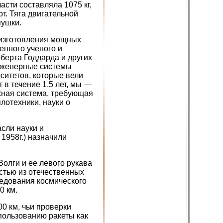
асти составляла 1075 кг,
т. Тяга двигательной
пушки.
 изготовления мощных
енного ученого и
берта Годдарда и других
инженерные системы
ситетов, которые вели
в течение 1,5 лет, мы —
ожная система, требующая
лотехники, науки о
сли науки и
1958г.) назначили
Волги и ее левого рукава
стью из отечественных
ледования космического
0 км.
0 км, чьи проверки
пользованию ракеты как