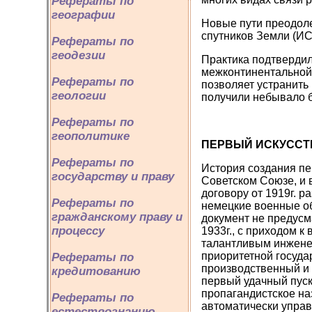
Рефераты по
географии
Новые пути преодоле
спутников Земли (ИС
Рефераты по
геодезии
Практика подтвердил
межконтинентальной,
Рефераты по
позволяет устранить
геологии
получили небывало б
Рефераты по
геополитике
ПЕРВЫЙ ИСКУССТ
Рефераты по
История создания пер
государству и праву
Советском Союзе, и 
договору от 1919г. 
Рефераты по
немецкие военные об
гражданскому праву и
документ не предусм
процессу
1933г., с приходом к
талантливым инжене
приоритетной госуда
Рефераты по
производственный и 
кредитованию
первый удачный пуск
пропагандистское на
Рефераты по
автоматически управ
естествознанию