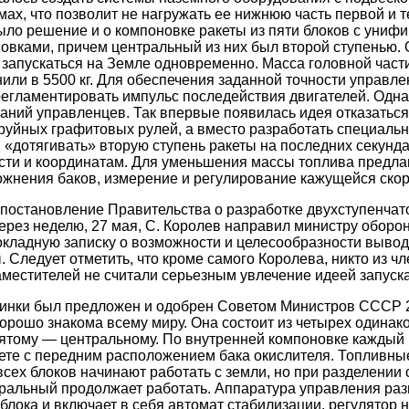
х, что позволит не нагружать ее нижнюю часть первой и
ло решение и о компоновке ракеты из пяти блоков с уни
овками, причем центральный из них был второй ступенью. 
запускаться на Земле одновременно. Масса головной част
или в 5500 кг. Для обеспечения заданной точности управле
регламентировать импульс последействия двигателей. Одна
аний управленцев. Так впервые появилась идея отказаться
руйных графитовых рулей, а вместо разработать специальн
«дотягивать» вторую ступень ракеты на последних секунда
сти и координатам. Для уменьшения массы топлива предла
жнения баков, измерение и регулирование кажущейся скор
 постановление Правительства о разработке двухступенча
 через неделю, 27 мая, С. Королев направил министру обо
кладную записку о возможности и целесообразности вывод
. Следует отметить, что кроме самого Королева, никто из ч
заместителей не считали серьезным увлечение идеей запуск
инки был предложен и одобрен Советом Министров СССР 20
хорошо знакома всему миру. Она состоит из четырех одинак
пятому — центральному. По внутренней компоновке каждый 
ете с передним расположением бака окислителя. Топливны
всех блоков начинают работать с земли, но при разделении
тральный продолжает работать. Аппаратура управления ра
 блока и включает в себя автомат стабилизации, регулятор 