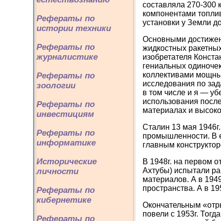
составляла 270‑300 к
компонентами топлив
Рефераты по
установки у Земли до
истории техники
Основными достижен
Рефераты по
жидкостных ракетных
журналистике
изобретателя Конста
гениальных одиночек
коллективами мощных
Рефераты по
исследования по зад
зоологии
в том числе и я — уб
использования после
Рефераты по
материалах и высоко
инвестициям
Сталин 13 мая 1946г
Рефераты по
промышленности. В ег
информатике
главным конструктор
Исторические
В 1948г. на первом 
Ахтубы) испытали ра
личности
материалов. А в 194
пространства. А в 1
Рефераты по
кибернетике
Окончательным «отры
повели с 1953г. Тог
Рефераты по