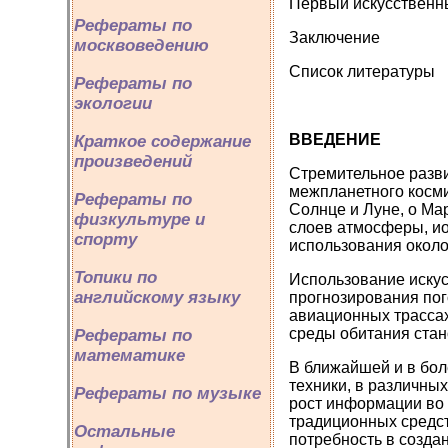
Первый искусственн
Рефераты по
Заключение
москвоведению
Список литературы
Рефераты по
экологии
ВВЕДЕНИЕ
Краткое содержание
произведений
Стремительное разви
межпланетного косми
Рефераты по
Солнце и Луне, о Ма
физкультуре и
слоев атмосферы, и
спорту
использования около
Топики по
Использование искус
английскому языку
прогнозирования пог
авиационных трассах
среды обитания стан
Рефераты по
математике
В ближайшей и в бол
техники, в различны
Рефераты по музыке
рост информации во 
традиционных средс
Остальные
потребность в созда