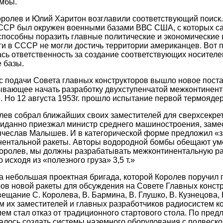
омбы.
ролев и Юлий Харитон возглавили соответствующий поиск.
СССР был окружен военными базами ВВС США, с которых с
пособны поразить главные политические и экономические
и в СССР не могли достичь территории американцев. Вот 
ась ответственность за создание соответствующих носител
 базы.
 с подачи Совета главных конструкторов вышло новое пост
ывающее начать разработку двухступенчатой межконтинент
км. Но 12 августа 1953г. прошло испытание первой термояде
олев собрал ближайших своих заместителей для сверхсекрет
жиданно приезжал министр среднего машиностроения, заме
ячеслав Малышев. И в категорической форме предложил «з
ентальной ракеты. Авторы водородной бомбы обещают умен
Королев, мы должны разрабатывать межконтинентальную ра
 исходя из «полезного груза» 3,5 т.»
 небольшая проектная бригада, которой Королев поручил
ов новой ракеты для обсуждения на Совете Главных констр
вещание С. Королева, В. Бармина, В. Глушко, В. Кузнецова,
ем их заместителей и главных разработчиков радиосистем к
м стал отказ от традиционного стартового стола. По пре
алось создать системы наземного оборудования с подвеск