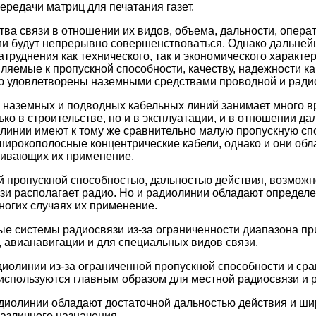
ередачи матриц для печатания газет.
ва связи в отношении их видов, объема, дальности, опера
и будут непрерывно совершенствоваться. Однако дальней
труднения как технического, так и экономического характер
ляемые к пропускной способности, качеству, надежности ка
ю удовлетворены наземными средствами проводной и ради
 наземных и подводных кабельных линий занимает много в
ко в строительстве, но и в эксплуатации, и в отношении д
линии имеют к тому же сравнительно малую пропускную сп
ирокополосные концентрические кабели, однако и они об
чивающих их применение.
 пропускной способностью, дальностью действия, возможн
зи располагает радио. Но и радиолинии обладают определ
огих случаях их применение.
е системы радиосвязи из-за ограниченности диапазона п
, авианавигации и для специальных видов связи.
олинии из-за ограниченной пропускной способности и сра
используются главным образом для местной радиосвязи и
диолинии обладают достаточной дальностью действия и ши
различного назначения.