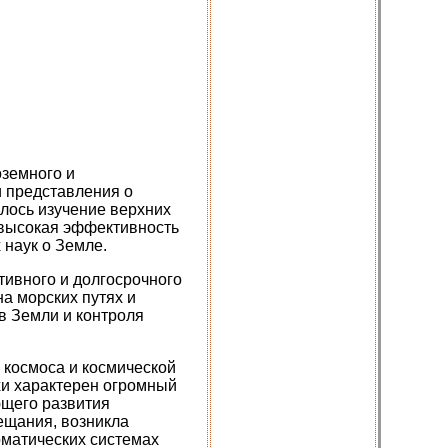
оземного и
 представления о
алось изучение верхних
 высокая эффективность
 наук о Земле.
тивного и долгосрочного
а морских путях и
в Земли и контроля
 космоса и космической
охи характерен огромный
ющего развития
ещания, возникла
оматических системах