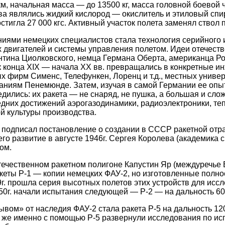
м, начальная масса — до 13500 кг, масса головной боевой ч
а являлись жидкий кислород — окислитель и этиловый спир
стигла 27 000 кгс. Активный участок полета заменял ствол 
иями немецких специалистов стала технология серийного
 двигателей и системы управления полетом. Идеи отечеств
нтина Циолковского, немца Германа Оберта, американца Ро
 конца XIX — начала XX вв. превращались в конкретные 
 фирм Сименс, Телефункен, Лоренц и т.д., местных универ
аниям Пенемюнде. Затем, изучая в самой Германии ее опыт 
едились: их ракета — не снаряд, не пушка, а большая и сл
дних достижений аэрогазодинамики, радиоэлектроники, теп
й культуры производства.
. подписал постановление о создании в СССР ракетной отра
о развитие в августе 1946г. Сергея Королева (академика с 
ом.
отечественном ракетном полигоне Капустин Яр (междуречье 
кеты Р‑1 — копии немецких ФАУ-2, но изготовленные полно
9г. прошла серия высотных полетов этих устройств для исс
950г. начали испытания следующей — Р‑2 — на дальность 60
вом» от наследия ФАУ‑2 стала ракета Р‑5 на дальность 120
да же именно с помощью Р‑5 развернули исследования по ис