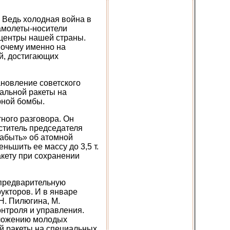
 Ведь холодная война в
амолеты-носители
 центры нашей страны.
почему именно на
ей, достигающих
ановление советского
альной ракеты на
рной бомбы.
ного разговора. Он
ститель председателя
абыть» об атомной
ьшить ее массу до 3,5 т.
кету при сохранении
 предварительную
укторов. И в январе
 Н. Пилюгина, М.
онтроля и управления.
дложению молодых
ой ракеты на специальных