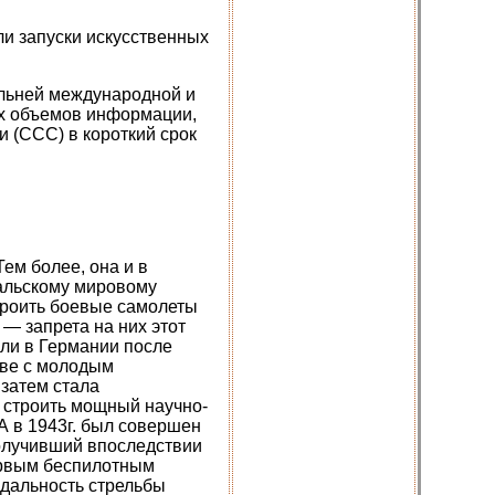
и запуски искусственных
альней международной и
их объемов информации,
и (ССС) в короткий срок
Тем более, она и в
сальскому мировому
троить боевые самолеты
— запрета на них этот
ли в Германии после
лаве с молодым
затем стала
и строить мощный научно-
А в 1943г. был совершен
получивший впоследствии
ервым беспилотным
 дальность стрельбы