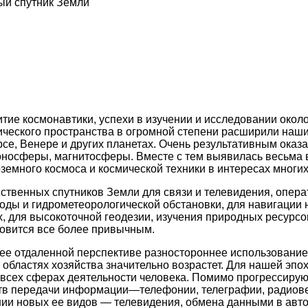
ый спутник Земли
тие космонавтики, успехи в изучении и исследовании окол
ческого пространства в огромной степени расширили наши
рсе, Венере и других планетах. Очень результативным оказ
оносферы, магнитосферы. Вместе с тем выявилась весьма
земного космоса и космической техники в интересах многих
ственных спутников Земли для связи и телевидения, опера
оды и гидрометеорологической обстановки, для навигации н
, для высокоточной геодезии, изучения природных ресурсо
овится все более привычным.
ее отдаленной перспективе разностороннее использование
х областях хозяйства значительно возрастет. Для нашей эп
всех сферах деятельности человека. Помимо прогрессиру
тв передачи информации—телефонии, телеграфии, радиов
нии новых ее видов — телевидения, обмена данными в авт