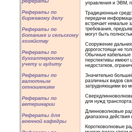
рефераты
управления и ЭВМ, п
Рефераты по
Традиционные средст
биржевому делу
передачи информаци
встречает немалые за
требования, предъяв
Рефераты по
могут быть полность
ботанике и сельскому
хозяйству
Сооружение дальних
дорогостоящи не толь
Рефераты по
Обычные кабельные 
бухгалтерскому
перспективы имеют ш
учету и аудиту
недостатков, ограни
Рефераты по
Значительно большей
различных видов свя
валютным
затрудняющими во мн
отношениям
Сверхдлинноволновы
Рефераты по
для нужд транспорта
ветеринарии
Длинноволновые ради
Рефераты для
диапазона действия 
военной кафедры
Коротковолновые ра
многих видах связи 