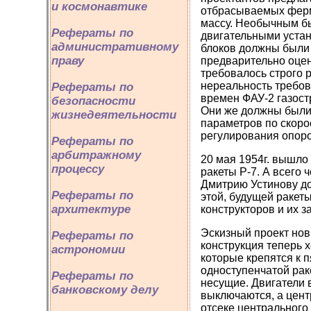
и космонавтике
отбрасываемых ферма
массу. Необычным бы
Рефераты по
двигательными устан
административному
блоков должны были 
праву
предварительно оцен
требовалось строго 
нереальность требов
Рефераты по
времен ФАУ‑2 газост
безопасности
Они же должны были 
жизнедеятельности
параметров по скоро
регулирования опоро
Рефераты по
арбитражному
20 мая 1954г. вышло
процессу
ракеты Р‑7. А всего
Дмитрию Устинову до
Рефераты по
этой, будущей ракеты
архитектуре
конструкторов и их 
Эскизный проект нов
Рефераты по
конструкция теперь 
астрономии
которые крепятся к 
одноступенчатой рак
Рефераты по
несущие. Двигатели 
банковскому делу
выключаются, а цен
отсеке центрального