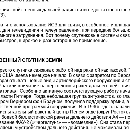
ния свойственных дальней радиосвязи недостатков открыл
З).
а, что использование ИСЗ для связи, в особенности для д
 для телевидения и телеуправления, при передаче больш
 многие затруднения. Вот почему спутниковые системы связ
ыстрое, широкое и разностороннее применение.
ВЕННЫЙ СПУТНИК ЗЕМЛИ
вого спутника связана с работой над ракетой как таковой. 
в США имела немецкое начало. В связи с запретом по Вер
разрабатывать новые виды артиллерийского вооружения и с
ратили внимание на перспективы ракет дальнего действия 
атривал. Особенно активную соответствующую работу нача
 власти Гитлера. Тогда небольшая группа энтузиастов, во г
ром Вернером фон Брауном, получила поддержку армии, а 
рственной программой вооружения. И в 1936г. здесь начал
испытательный ракетный центр Пенемюнде (округ Росток). 
 боевой баллистической ракеты дальнего действия А4 — 
звание ФАУ-2 («Фергелтунг» — «возмездие»). Она стала п
ляемым устройством дальнего действия. Ее максимальная