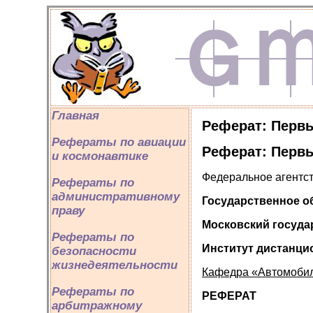
Главная
Реферат: Перв
Рефераты по авиации
Реферат: Перв
и космонавтике
Федеральное агентс
Рефераты по
административному
Государственное о
праву
Московский госуда
Рефераты по
Институт дистанци
безопасности
жизнедеятельности
Кафедра «Автомобил
Рефераты по
РЕФЕРАТ
арбитражному