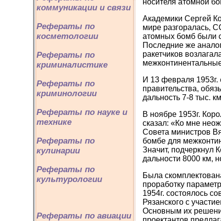
носителя атомной б
коммуникации и связи
Академики Сергей Ко
Рефераты по
мире разгоралась, 
косметологии
атомных бомб были с
Последние же аналог
ракетчиков возлагал
Рефераты по
межконтинентальные
криминалистике
И 13 февраля 1953г.
Рефераты по
правительства, обяз
криминологии
дальность 7‑8 тыс. 
Рефераты по науке и
В ноябре 1953г. Кор
технике
сказал: «Ко мне нео
Совета министров В
Рефераты по
бомбе для межконтин
Значит, подчеркнул 
кулинарии
дальности 8000 км, но
Рефераты по
Была скомплектована
культурологии
проработку параметр
1954г. состоялось со
Рязанского с участи
Основным их решение
Рефераты по авиации
проектантов предлаг