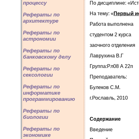
процессу
По дисциплине: «Ист
На тему: «
Первый и
Рефераты по
архитектуре
Работа выполнена
Рефераты по
студентом 2 курса
астрономии
заочного отделения
Рефераты по
Лаврухина В.Г
банковскому делу
Группа:Рл08 А 22п
Рефераты по
сексологии
Преподаватель:
Рефераты по
Булеков С.М.
информатике
г.Рославль, 2010
программированию
Рефераты по
биологии
Содержание
Рефераты по
Введение
экономике