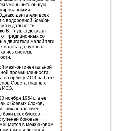
 тем уменьшить общую
фицированными
Однако двигатели всех
и с водородной бомбой
ния и дальности
ко В. Глушко доказал
 от традиционных со
ые двигатели малой тяги.
х полета до нужных
гались системы
ости.
той межконтинентальной
ронной промышленности
а на орбиту ИСЗ на базе
ленов Совета главных
а ИСЗ.
 ноября 1954г., а ее
овых боевых блоков,
из них аналогичен
е баки всех блоков —
 ступеней боковые
змещается в межбаковом
нормально и боковой