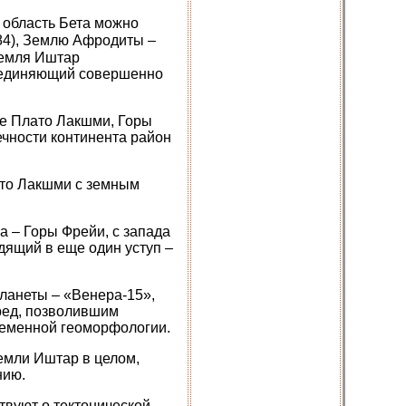
 область Бета можно
984), Землю Афродиты –
Земля Иштар
бъединяющий совершенно
ое Плато Лакшми, Горы
ечности континента район
ато Лакшми с земным
ра – Горы Фрейи, с запада
дящий в еще один уступ –
ланеты – «Венера-15»,
ред, позволившим
ременной геоморфологии.
емли Иштар в целом,
нию.
твуют о тектонической