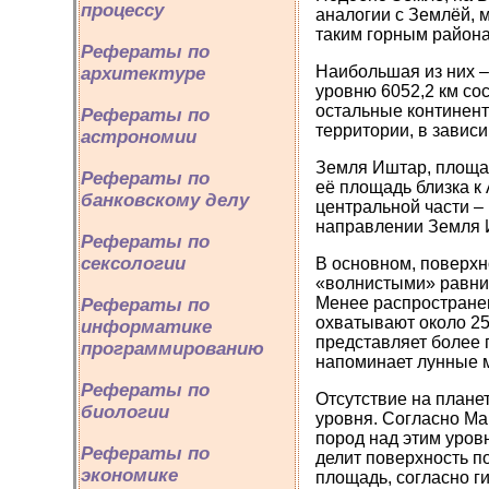
процессу
аналогии с Землёй, 
таким горным района
Рефераты по
Наибольшая из них –
архитектуре
уровню 6052,2 км сос
остальные континен
Рефераты по
территории, в завис
астрономии
Земля Иштар, площад
Рефераты по
её площадь близка к
банковскому делу
центральной части –
направлении Земля И
Рефераты по
сексологии
В основном, поверх
«волнистыми» равнин
Менее распространен
Рефераты по
охватывают около 25
информатике
представляет более 
программированию
напоминает лунные 
Рефераты по
Отсутствие на планет
биологии
уровня. Согласно Ма
пород над этим уров
Рефераты по
делит поверхность п
экономике
площадь, согласно г