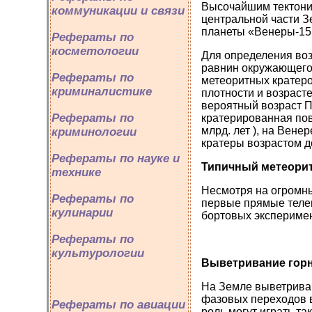
Высочайшим тектони
коммуникации и связи
центральной части З
планеты «Венеры-15 
Рефераты по
косметологии
Для определения воз
равнин окружающего
Рефераты по
метеоритных кратеро
криминалистике
плотности и возрасте
вероятный возраст П
Рефераты по
кратерированная пов
млрд. лет ), на Вене
криминологии
кратеры возрастом до
Рефераты по науке и
Типичный метеорит
технике
Несмотря на огромны
Рефераты по
первые прямые теле
кулинарии
бортовых экспериме
Рефераты по
культурологии
Выветривание гор
На Земле выветриван
фазовых переходов в
Рефераты по авиации
роль могут играть т