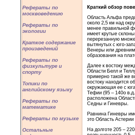
Краткий обзор пов
Рефераты по
москвоведению
Область Альфа предс
около 2,5 км над ок
Рефераты по
менее правильной фо
экологии
имеет крутые склоны
перерезанную множе
Краткое содержание
вытянутых с юго-зап
произведений
Венеры или древним 
образования на плат
Рефераты по
Далее к востоку меж
физкультуре и
Области Белл и Телл
спорту
примерно такой же вы
востоку находится 
Топики по
окружающая ее с юга
английскому языку
Тефии (95 – 140о в.д
расположена Область
Рефераты по
Седны и Гиневры.
математике
Равнина Гиневры име
Рефераты по музыке
это Область Астерии 
На долготе 205 – 22
Остальные
возвышенность 0,5 – 