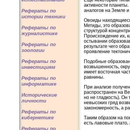
активности планеты.
аналогов на Земле и 
Рефераты по
истории техники
Овоиды находящиеся
Метиды, это образов
Рефераты по
структурой концентр
журналистике
Происхождение их, к
остывании образовав
Рефераты по
результате чего обр
зоологии
проявление тектонич
Рефераты по
Подобные образован
возвышенность, окру
инвестициям
имеет восточная час
равнины.
Рефераты по
информатике
При анализе получе
распространен на Ве
Исторические
но не гладкость). Он
личности
невысоких гряд возв
закономерность, а р
Рефераты по
кибернетике
Таким образом на по
есть лавовые плато,
Рефераты по