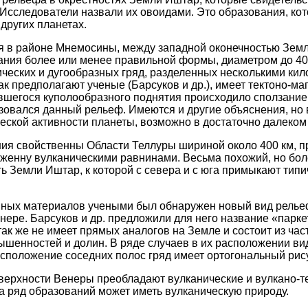
 Исследователи назвали их овоидами. Это образования, к
других планетах.
 в районе Мнемосины, между западной оконечностью Зем
ания более или менее правильной формы, диаметром до 40
ических и дугообразных гряд, разделенных несколькими ки
ак предполагают ученые (Барсуков и др.), имеет тектоно-ма
шегося куполообразного поднятия происходило сползание 
азовался данный рельеф. Имеются и другие объяснения, но
еской активности планеты, возможно в достаточно далеко
ия свойственны Области Теллуры шириной около 400 км, 
женну вулканическими равнинами. Весьма похожий, но бо
ть Земли Иштар, к которой с севера и с юга примыкают тип
нных материалов учеными был обнаружен новый вид релье
нере. Барсуков и др. предложили для него название «парке
 так же не имеет прямых аналогов на Земле и состоит из ч
ышенностей и долин. В ряде случаев в их расположении в
асположение соседних полос гряд имеет ортогональный рис
верхности Венеры преобладают вулканические и вулкано-т
 а ряд образований может иметь вулканическую природу.