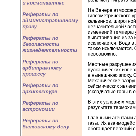
и космонавтике
На Венере атмосфера
Рефераты по
гипсометрического у
административному
кельвинов, широтной
праву
незначительной част
изменений температ
выветривание из-за 
Рефераты по
исключается. Вода в 
безопасности
также исключаются.
жизнедеятельности
невозможно.
Рефераты по
Местные разрушения 
арбитражному
вулканических извер
процессу
в нынешнюю эпоху. 
Механические разруш
Рефераты по
сейсмических явлени
архитектуре
(складчатые горы в
В этих условиях мед
Рефераты по
результате термохим
астрономии
Главными агентами 
Рефераты по
газы. Их взаимодейс
банковскому делу
обогащает верхний с