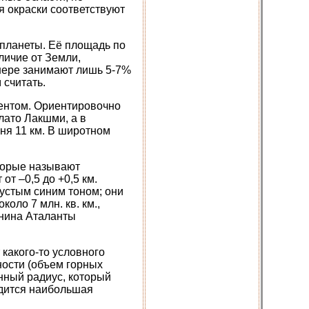
я окраски соответствуют
планеты. Её площадь по
личие от Земли,
нере занимают лишь 5-7%
 считать.
нентом. Ориентировочно
лато Лакшми, а в
ня 11 км. В широтном
торые называют
т –0,5 до +0,5 км.
устым синим тоном; они
ло 7 млн. кв. км.,
внина Аталанты
 какого-то условного
ности (объем горных
нный радиус, который
одится наибольшая