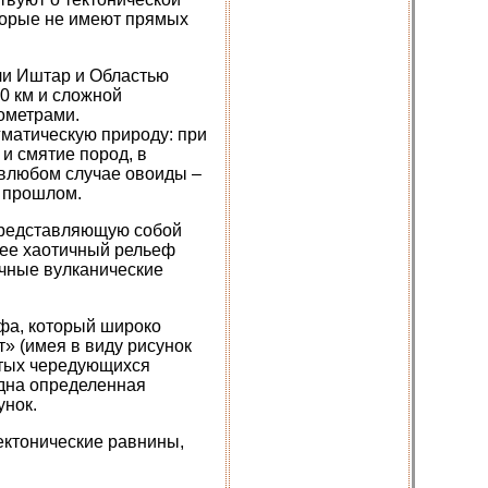
оторые не имеют прямых
ли Иштар и Областью
0 км и сложной
лометрами.
гматическую природу: при
и смятие пород, в
 влюбом случае овоиды –
м прошлом.
представляющую собой
лее хаотичный рельеф
ичные вулканические
фа, который широко
т» (имея в виду рисунок
астых чередующихся
идна определенная
унок.
ектонические равнины,