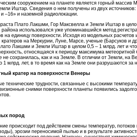
ческим сооружением на планете является горный массив М
емли Иштар. Сведения о нем получены из двух источников:
и –16» и наземной радиолокации.
раста Плато Лакшми, Гор Максвелла и Земли Иштар в цело
 района использовался уже упоминавшийся метод регистра
в на единицу поверхности. Исходя из модельных расчетов 
 кратеров на Меркурии, Луне, Марсе, ученые (Барсуков и др
лато Лакшми и Земли Иштар в целом 0,5 – 1 млрд. лет и чт
ерхность, относящаяся к периоду максимума метеоритной 
ре не сохранилась, как и на Земле. В отличии от Земли, на 
 1 млрд. лет, в то время как на Земле они разрушаются за 
ный кратер на поверхности Венеры
е технические трудности, связанные с высокими температ
визионные снимки поверхности планеты появились задолг
нтов.
ных пород
ие происходит под действием смены температур, потоков 
оды), эрозии переносимой пылью и в результате активно
акже сейсмические явления. Наконец, существует химическо