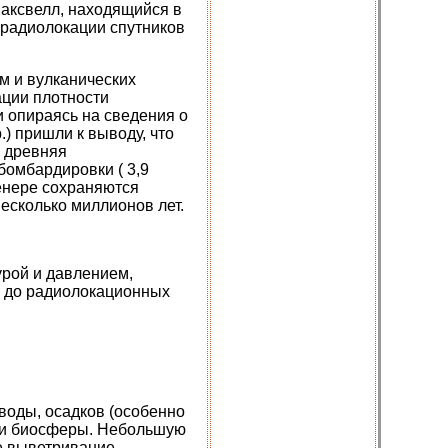
аксвелл, находящийся в
 радиолокации спутников
м и вулканических
ции плотности
и опираясь на сведения о
.) пришли к выводу, что
о древняя
бомбардировки ( 3,9
Венере сохраняются
несколько миллионов лет.
урой и давлением,
о до радиолокационных
воды, осадков (особенно
сти биосферы. Небольшую
е выветривание.