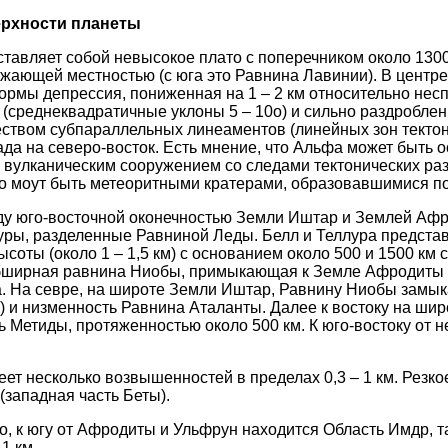
ерхности планеты
тавляет собой невысокое плато с поперечником около 1300
ружающей местностью (с юга это Равнина Лавинии). В центр
рмы депрессия, пониженная на 1 – 2 км относительно нес
 (среднеквадратичные уклоны 5 – 10о) и сильно раздробле
ством субпараллельных линеаментов (линейных зон тектон
ада на северо-восток. Есть мнение, что Альфа может быть 
вулканическим сооружением со следами тектонических раз
о моут быть метеоритными кратерами, образовавшимися п
ду юго-восточной оконечностью Земли Иштар и Землей Аф
уры, разделенные Равниной Леды. Белл и Теллура предста
соты (около 1 – 1,5 км) с основанием около 500 и 1500 км 
обширная равнина Ниобы, примыкающая к Земле Афродиты с
. На севре, на широте Земли Иштар, Равнину Ниобы замык
.) и низменность Равнина Аталанты. Далее к востоку на широ
 Метиды, протяженностью около 500 км. К юго-востоку от 
ет несколько возвышенностей в пределах 0,3 – 1 км. Резк
(западная часть Беты).
0о, к югу от Афродиты и Ульфрун находится Область Имдр,
1 км.