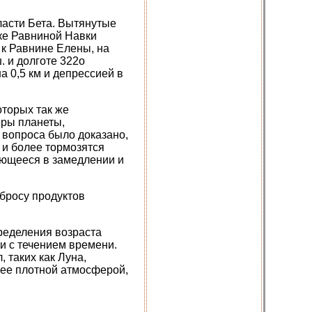
ласти Бета. Вытянутые
ке Равниной Навки
к Равнине Елены, на
. и долготе 322о
 0,5 км и депрессией в
оторых так же
еры планеты,
 вопроса было доказано,
 и более тормозятся
ющееся в замедлении и
ыбросу продуктов
ределения возраста
и с течением времени.
 таких как Луна,
 ее плотной атмосферой,