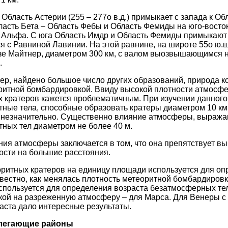
Область Астерии (255 – 277о в.д.) примыкает с запада к Об
асть Бета – Область Фебы и Область Фемиды на юго-восто
 Альфа. С юга Область Имдр и Область Фемиды примыкают 
 с Равниной Лавинии. На этой равнине, на широте 55о ю.ш
зе Майтнер, диаметром 300 км, с валом выозвышающимся на
.
ер, найдено большое число других образований, природа к
ритной бомбардировкой. Ввиду высокой плотности атмосф
 кратеров кажется проблематичным. При изучении данного
тные тела, способные образовать кратеры диаметром 10 км
незначительно. Существенно влияние атмосферы, выража
ных тел диаметром не более 40 м.
ния атмосферы заключается в том, что она препятствует в
сти на большие расстояния.
ритных кратеров на единицу площади используется для оп
звестно, как менялась плотность метеоритной бомбардировк
спользуется для определения возраста безатмосферных тел,
кой на разреженную атмосферу – для Марса. Для Венеры с
аста дало интересные результаты.
илегающие районы