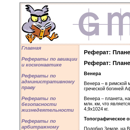
Главная
Реферат: Плане
Рефераты по авиации
Реферат: Плане
и космонавтике
Венера
Рефераты по
административному
Венера – в римской 
праву
греческой богиней А
Рефераты по
Венера – планета, на
млн. км, что являет
безопасности
4,9х1024 кг.
жизнедеятельности
Топографическое о
Рефераты по
арбитражному
Подобно Земле, на В