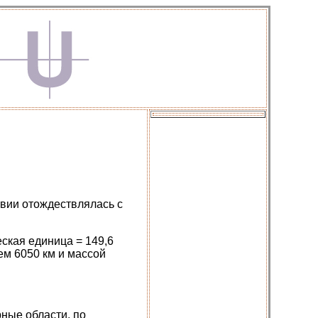
твии отождествлялась с
еская единица = 149,6
ем 6050 км и массой
ные области, по