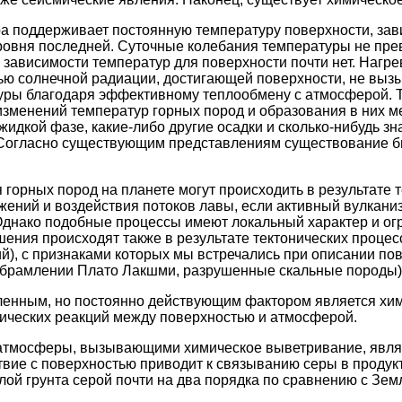
 поддерживает постоянную температуру поверхности, зав
ровня по­следней. Суточные колебания температуры не пр
 зависимости температур для поверхности почти нет. Нагр
ью солнечной радиации, достигающей поверхности, не выз
уры благодаря эффективному теплообмену с атмосферой. Т
изменений температур горных пород и образования в них 
жидкой фазе, какие-либо другие осадки и сколько-нибудь з
 Согласно существующим представлениям существование 
горных пород на планете могут происходить в результате 
жений и воздействия потоков лавы, если активный вулкани
Однако подобные процессы имеют локальный характер и ог
ения происходят также в результате тектонических процесс
й), с признаками которых мы встречались при описании по
 обрамлении Плато Лакшми, разрушенные скальные породы)
ленным, но постоянно действующим фактором является хи
ических реакций между поверхностью и атмосферой.
атмосферы, вызывающими химическое выветривание, явл
твие с поверхностью приводит к связыванию серы в продук
лой грунта серой почти на два порядка по сравнению с Зем