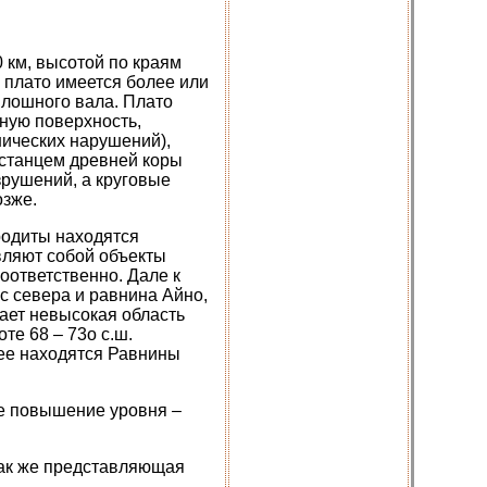
 км, высотой по краям
е плато имеется более или
плошного вала. Плато
нную поверхность,
ических нарушений),
останцем древней коры
рушений, а круговые
озже.
родиты находятся
вляют собой объекты
соответственно. Дале к
 севера и равнина Айно,
ает невысокая область
те 68 – 73о с.ш.
нее находятся Равнины
ое повышение уровня –
 так же представляющая