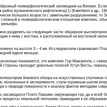
бразный геоморфологический заповедник на Венере. Если
[1]
ак район вулканического рифтогенеза
(Кэмпбелл и др., 1
гически большого возраста с заметными разрушениями, то 
а сложный в геоморфологическом отношении комплекс, о
 рельефа.
жно разделить на следующие части: обширное высокогорн
щие к нему с востока, и расположенный на восточной окон
ожено на высоте 3 – 4 км. Исследователи сравнивают Пл
ледний вдвое меньше.
 несколько понижается, это комплекс Гор Максвелла, с севе
й стороны проходит довольно пологий Уступ Весты, перехо
олокатором бокового обзора на искусственных спутниках п
и, полученные в эксперименте, стали огромным шагом впе
док о природе поверхности к анализу фактов методами сов
, касающихся Плато Лакшми, окружающих гор, да и всей З
 процессы локальной тектоники, приведшие к ее образова
рельефа в окрестностях Земли Иштар, которые свидетельс