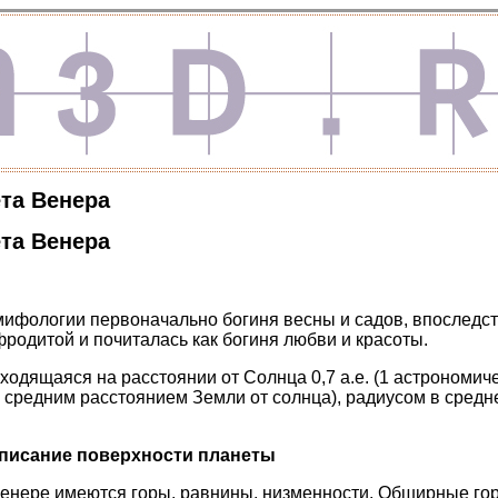
та Венера
та Венера
мифологии первоначально богиня весны и садов, впоследс
фродитой и почиталась как богиня любви и красоты.
ходящаяся на расстоянии от Солнца 0,7 а.е. (1 астрономич
ся средним расстоянием Земли от солнца), радиусом в средн
писание поверхности планеты
енере имеются горы, равнины, низменности. Обширные гор