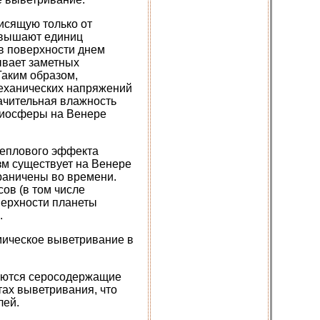
исящую только от
евышают единиц
ев поверхности днем
ывает заметных
аким образом,
механических напряжений
начительная влажность
биосферы на Венере
теплового эффекта
зм существует на Венере
раничены во времени.
ов (в том числе
верхности планеты
.
мическое выветривание в
яются серосодержащие
тах выветривания, что
лей.