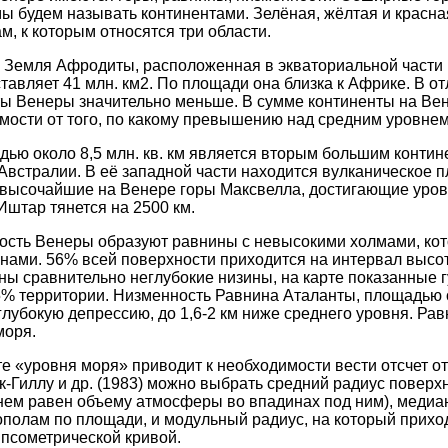
мы будем называть континентами. Зелёная, жёлтая и красна
м, к которым относятся три области.
 Земля Афродиты, расположенная в экваториальной части 
тавляет 41 млн. км2. По площади она близка к Африке. В от
ты Венеры значительно меньше. В сумме континенты на Ве
имости от того, по какому превышению над средним уровнем
ью около 8,5 млн. кв. км является вторым большим конти
 Австралии. В её западной части находится вулканическое п
 высочайшие на Венере горы Максвелла, достигающие уров
штар тянется на 2500 км.
ность Венеры образуют равнины с невысокими холмами, ко
ами. 56% всей поверхности приходится на интервал высот о
ы сравнительно неглубокие низины, на карте показанные г
% территории. Низменность Равнина Аталанты, площадью око
глубокую депрессию, до 1,6-2 км ниже среднего уровня. Ра
моря.
е «уровня моря» приводит к необходимости вести отсчет от
к-Гиллу и др. (1983) можно выбрать средний радиус поверх
нем равен объему атмосферы во впадинах под ним), медиа
ополам по площади, и модульный радиус, на который прих
ипсометрической кривой.