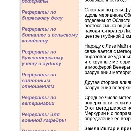
рефераты
Сложная по рельефу 
Рефераты по
вдоль меридиана Обл
биржевому делу
отделены от Области
востоке смыкающейся
Рефераты по
находится кратер Ли
ботанике и сельскому
центре глубиной 1 км
хозяйству
Наряду с Лизе Майтн
связывается с метео
Рефераты по
образование ударных
бухгалтерскому
что крупные метеори
учету и аудиту
атмосферой Венеры 
разрушении метеорит
Рефераты по
валютным
Другая сторона влия
отношениям
разрушения поверхно
Рефераты по
Среднее число метео
поверхности, если и
ветеринарии
Этот метод широко и
Меркурий и с поправ
Рефераты для
определение ее возр
военной кафедры
Земля Иштар и пр