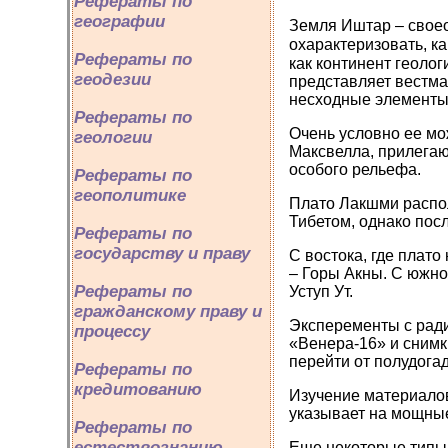
Рефераты по
географии
Земля Иштар – своео
охарактеризовать, к
Рефераты по
как континент геоло
геодезии
представляет вестм
несходные элементы
Рефераты по
Очень условно ее мо
геологии
Максвелла, прилегаю
особого рельефа.
Рефераты по
геополитике
Плато Лакшми распол
Тибетом, однако пос
Рефераты по
государству и праву
С востока, где плато
– Горы Акны. С южно
Рефераты по
Уступ Ут.
гражданскому праву и
Эксперементы с ради
процессу
«Венера-16» и снимк
перейти от полудога
Рефераты по
кредитованию
Изучение материалов
указывает на мощные
Рефераты по
естествознанию
Еще некоторые типы 