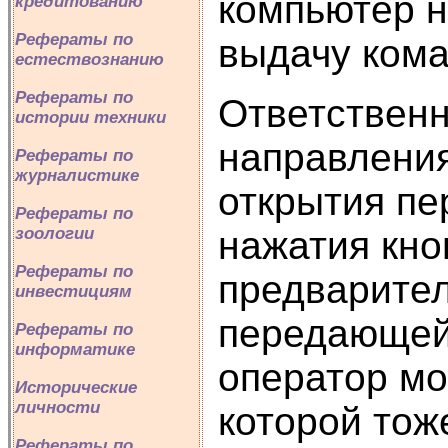
компьютер н
кредитованию
Рефераты по
выдачу кома
естествознанию
Рефераты по
Ответственн
истории техники
направления
Рефераты по
журналистике
открытия пе
Рефераты по
зоологии
нажатия кно
Рефераты по
предварител
инвестициям
передающей 
Рефераты по
информатике
оператор мо
Исторические
личности
которой тож
Рефераты по