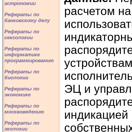
астрономии
расчетом на
Рефераты по
банковскому делу
использоват
Рефераты по
индикаторны
сексологии
распорядит
Рефераты по
информатике
устройствам
программированию
Рефераты по
исполнитель
биологии
ЭЦ и управл
Рефераты по
экономике
распорядите
Рефераты по
индикацией 
москвоведению
Рефераты по
собственных
экологии