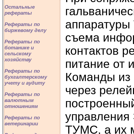
Остальные
гальваничес
рефераты
аппаратуры 
Рефераты по
биржевому делу
съема инфор
Рефераты по
контактов р
ботанике и
сельскому
хозяйству
питание от 
Рефераты по
Команды из
бухгалтерскому
учету и аудиту
через реле
Рефераты по
построенный
валютным
отношениям
управления 
Рефераты по
ветеринарии
ТУМС, а их 