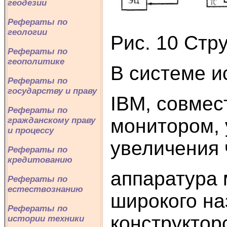
геодезии
Рефераты по
геологии
Рис. 10 Стр
Рефераты по
геополитике
В системе и
Рефераты по
государству и праву
IBM, совме
Рефераты по
монитором,
гражданскому праву
и процессу
увеличения 
Рефераты по
кредитованию
аппаратура
Рефераты по
естествознанию
широкого н
Рефераты по
конструктор
истории техники