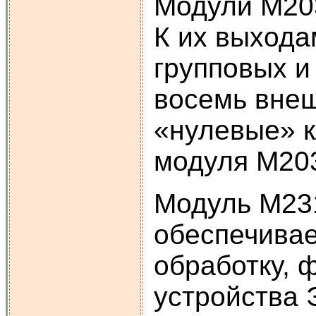
Модули М203
К их выхода
групповых и
восемь внеш
«нулевые» 
модуля М203
Модуль М231
обеспечива
обработку, 
устройства 