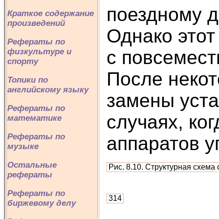
поездному д
Краткое содержание
произведений
Однако этот
Рефераты по
физкультуре и
с повсемес
спорту
После некот
Топики по
английскому языку
замены уста
Рефераты по
случаях, ко
математике
Рефераты по
аппаратов у
музыке
Остальные
Рис. 8.10. Структурная схем
рефераты
Рефераты по
314
биржевому делу