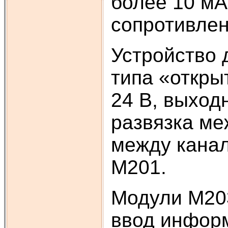
более 10 мА
сопротивлен
Устройство 
типа «откры
24 В, выход
развязка ме
между канал
М201.
Модули М203
ввод информ