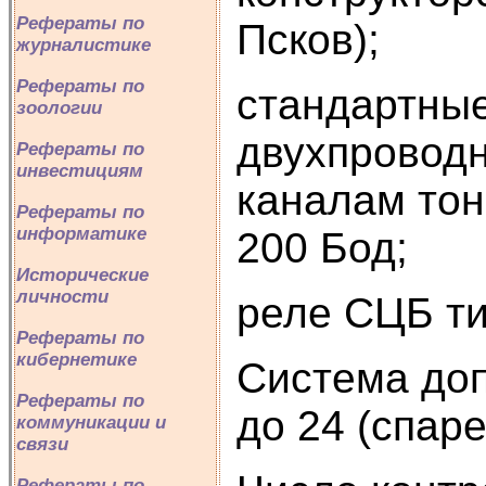
Рефераты по
Псков);
журналистике
Рефераты по
стандартны
зоологии
двухпроводн
Рефераты по
инвестициям
каналам тон
Рефераты по
информатике
200 Бод;
Исторические
личности
реле СЦБ т
Рефераты по
кибернетике
Система доп
Рефераты по
до 24 (спар
коммуникации и
связи
Рефераты по