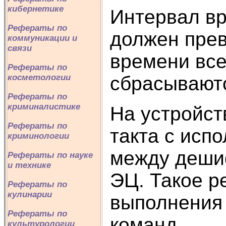
кибернетике
Интервал в
Рефераты по
должен прев
коммуникации и
связи
времени все
Рефераты по
косметологии
сбрасывают
Рефераты по
криминалистике
На устройст
Рефераты по
такта с исп
криминологии
между деши
Рефераты по науке
и технике
ЭЦ. Такое р
Рефераты по
кулинарии
выполнения 
Рефераты по
команд.
культурологии