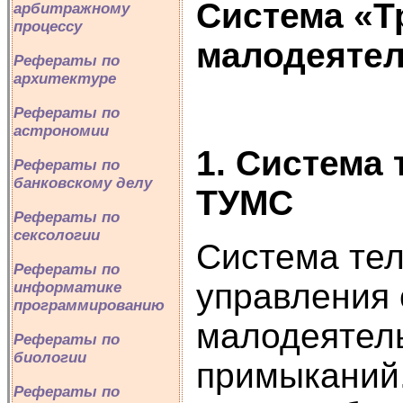
Система «Т
арбитражному
процессу
малодеяте
Рефераты по
архитектуре
Рефераты по
астрономии
1. Система
Рефераты по
банковскому делу
ТУМС
Рефераты по
сексологии
Система те
Рефераты по
управления 
информатике
программированию
малодеятель
Рефераты по
биологии
примыканий
Рефераты по