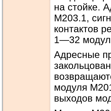
на стойке. 
М203.1, сиг
контактов р
1—32 модуля
Адресные пр
закольцован
возвращаютс
модуля М201
выходов мод