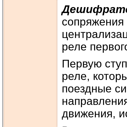
Дешифрато
сопряжения 
централизац
реле первог
Первую сту
реле, котор
поездные си
направления
движения, и