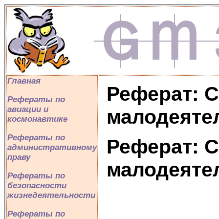
Главная
Реферат: С
Рефераты по
авиации и
малодеяте
космонавтике
Рефераты по
Реферат: С
административному
праву
малодеяте
Рефераты по
безопасности
жизнедеятельности
Рефераты по