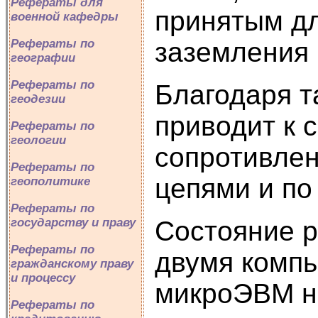
Рефераты для
принятым дл
военной кафедры
Рефераты по
заземления 
географии
Рефераты по
Благодаря 
геодезии
приводит к 
Рефераты по
геологии
сопротивле
Рефераты по
цепями и по
геополитике
Рефераты по
государству и праву
Состояние 
Рефераты по
двумя компь
гражданскому праву
и процессу
микроЭВМ на
Рефераты по