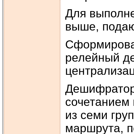
Для выполне
выше, подаю
Сформирова
релейный де
централизац
Дешифратор
сочетанием 
из семи гру
маршрута, п