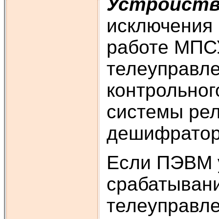
Устройство
исключения 
работе МПСУ
телеуправле
контрольног
системы рел
дешифратор
Если ПЭВМ 
срабатывани
телеуправле