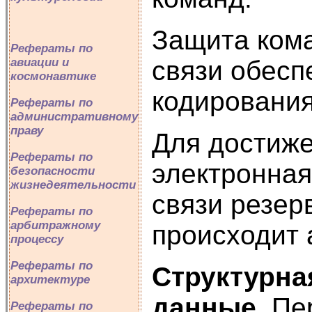
Защита кома
Рефераты по
авиации и
связи обесп
космонавтике
кодирования
Рефераты по
административному
праву
Для достиже
Рефераты по
электронная
безопасности
жизнедеятельности
связи резер
Рефераты по
арбитражному
происходит 
процессу
Рефераты по
Структурна
архитектуре
данные.
Пе
Рефераты по