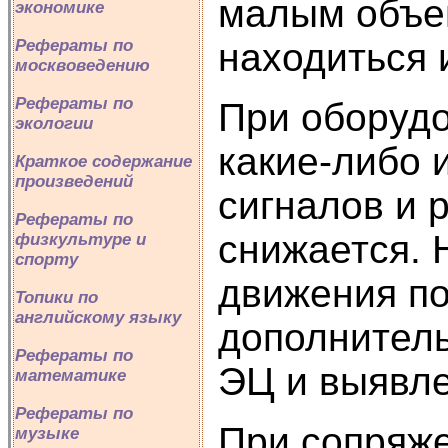
малым объем
экономике
Рефераты по
находиться 
москвоведению
Рефераты по
При оборудо
экологии
какие-либо 
Краткое содержание
произведений
сигналов и 
Рефераты по
снижается. 
физкультуре и
спорту
движения по
Топики по
английскому языку
дополнитель
Рефераты по
ЭЦ и выявле
математике
Рефераты по
При сопряж
музыке