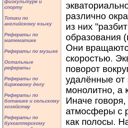
физкультуре и
экваториальн
спорту
различно окр
Топики по
английскому языку
из них "разби
образования (
Рефераты по
математике
Они вращаются
Рефераты по музыке
скоростью. Э
Остальные
поворот вокру
рефераты
удалённые от 
Рефераты по
биржевому делу
монолитно, а 
Рефераты по
Иначе говоря,
ботанике и сельскому
хозяйству
атмосферы с 
Рефераты по
как полосы. Н
бухгалтерскому