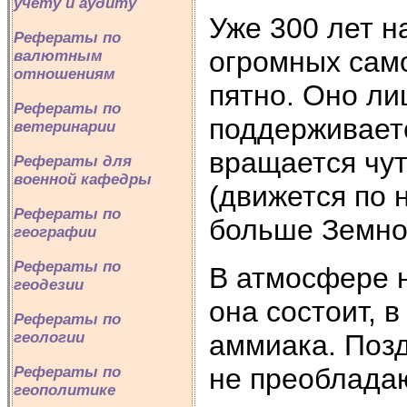
учету и аудиту
Уже 300 лет н
Рефераты по
огромных сам
валютным
отношениям
пятно. Оно ли
Рефераты по
поддерживает
ветеринарии
вращается чу
Рефераты для
военной кафедры
(движется по н
Рефераты по
больше Земно
географии
Рефераты по
В атмосфере н
геодезии
она состоит, 
Рефераты по
аммиака. Позд
геологии
не преобладаю
Рефераты по
геополитике