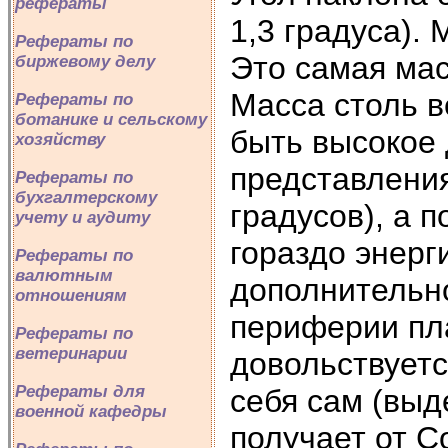
рефераты
1,3 градуса).
Рефераты по
Это самая ма
биржевому делу
Масса столь в
Рефераты по
ботанике и сельскому
быть высокое 
хозяйству
представления
Рефераты по
бухгалтерскому
градусов), а 
учету и аудиту
гораздо энерг
Рефераты по
валютным
дополнительно
отношениям
периферии пла
Рефераты по
ветеринарии
довольствуетс
Рефераты для
себя сам (выд
военной кафедры
получает от С