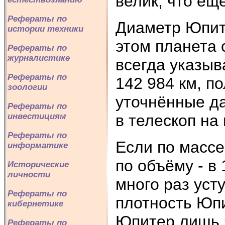
велик, что ещ
Рефераты по
Диаметр Юпите
истории техники
этом планета 
Рефераты по
журналистике
всегда указыв
Рефераты по
142 984 км, п
зоологии
уточнённые д
Рефераты по
в телескоп на 
инвестициям
Рефераты по
Если по массе
информатике
по объёму - в 
Исторические
личности
много раз уст
Рефераты по
плотность Юпит
кибернетике
Юпитер лишь ч
Рефераты по