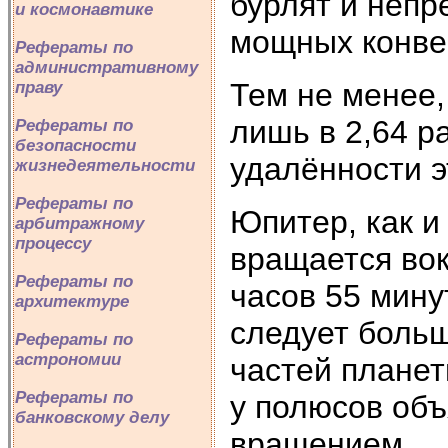
бурлят и неп
и космонавтике
мощных конвек
Рефераты по
административному
Тем не менее
праву
лишь в 2,64 р
Рефераты по
безопасности
удалённости э
жизнедеятельности
Рефераты по
Юпитер, как и
арбитражному
процессу
вращается вок
Рефераты по
часов 55 мину
архитектуре
следует боль
Рефераты по
астрономии
частей планет
Рефераты по
у полюсов об
банковскому делу
вращением.