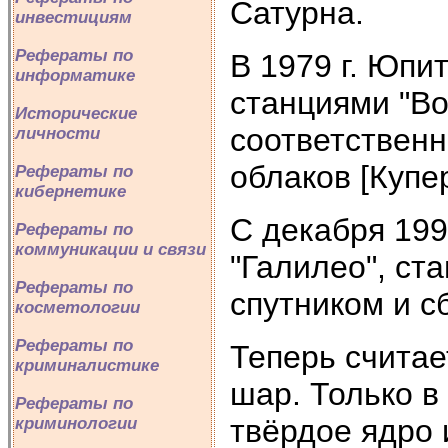
Сатурна.
инвестициям
Рефераты по
В 1979 г. Юпи
информатике
станциями "Во
Исторические
соответственн
личности
облаков [Купер
Рефераты по
кибернетике
С декабря 199
Рефераты по
коммуникации и связи
"Галилео", ст
Рефераты по
спутником и с
косметологии
Рефераты по
Теперь считае
криминалистике
шар. Только в
Рефераты по
твёрдое ядро 
криминологии