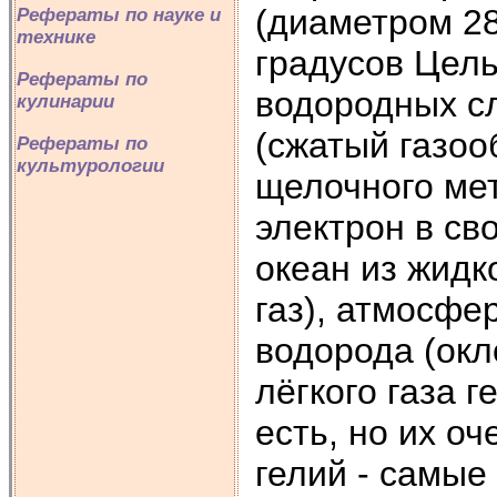
(диаметром 28
Рефераты по науке и
технике
градусов Цель
Рефераты по
водородных сл
кулинарии
(сжатый газоо
Рефераты по
культурологии
щелочного мет
электрон в св
океан из жидк
газ), атмосфе
водорода (окл
лёгкого газа г
есть, но их о
гелий - самы