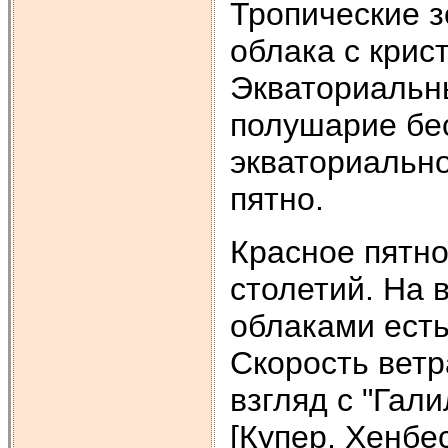
Тропические з
облака с крис
Экваториальн
полушарие бес
экваториально
пятно.
Красное пятно
столетий. На 
облаками есть
Скорость ветра
взгляд с "Гал
[Купер, Хенбес