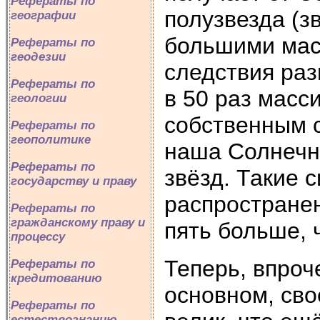
Рефераты по
полузвезда (з
географии
большими масс
Рефераты по
геодезии
следствия ра
Рефераты по
в 50 раз масс
геологии
собственным с
Рефераты по
геополитике
наша Солнечн
Рефераты по
звёзд. Такие 
государству и праву
распространен
Рефераты по
гражданскому праву и
пять больше, 
процессу
Теперь, впроч
Рефераты по
кредитованию
основном, сво
Рефераты по
естествознанию