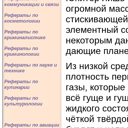
коммуникации и связи
огромной масс
Рефераты по
стискивающей 
косметологии
элементный со
Рефераты по
криминалистике
некоторым дан
дающие плане
Рефераты по
криминологии
Из низкой сре
Рефераты по науке и
технике
плотность пер
Рефераты по
газы, которые
кулинарии
всё гуще и гу
Рефераты по
культурологии
жидкого состо
чёткой твёрдо
Рефераты по авиации