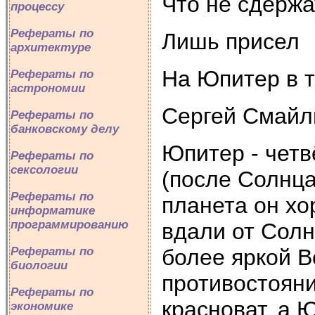
Что не сдержа
процессу
Рефераты по
Лишь присел
архитектуре
На Юпитер в т
Рефераты по
астрономии
Сергей Смайл
Рефераты по
банковскому делу
Юпитер - четв
Рефераты по
сексологии
(после Солнца
Рефераты по
планета он хо
информатике
программированию
вдали от Солн
более яркой В
Рефераты по
биологии
противостояни
Рефераты по
красноват, а 
экономике