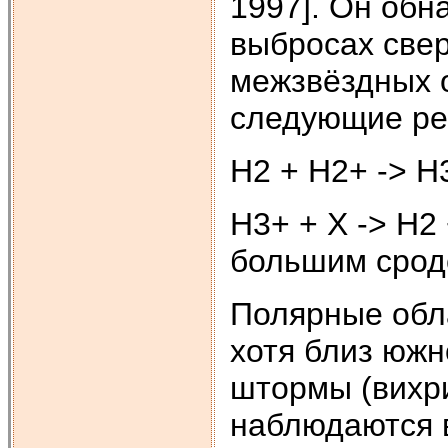
1997]. Он обн
выбросах свер
межзвёздных 
следующие ре
H2 + H2+ -> H
H3+ + X -> H2
большим сродс
Полярные обл
хотя близ юж
штормы (вихри
наблюдаются 