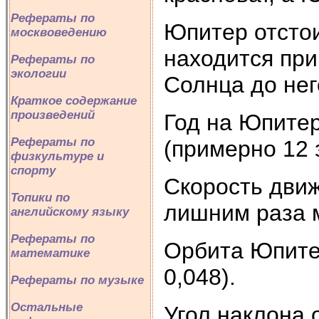
Рефераты по
Юпитер отстоит
москвоведению
находится при
Рефераты по
экологии
Солнца до нег
Краткое содержание
произведений
Год на Юпитер
Рефераты по
(примерно 12 
физкультуре и
спорту
Скорость движе
Топики по
лишним раза 
английскому языку
Рефераты по
Орбита Юпитер
математике
0,048).
Рефераты по музыке
Остальные
Угол наклона 