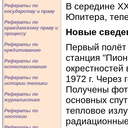
В середине XX
Рефераты по
государству и праву
Юпитера, тепе
Рефераты по
гражданскому праву и
Новые свед
процессу
Рефераты по
Первый полёт
кредитованию
станция "Пион
Рефераты по
окрестностей в
естествознанию
1972 г. Через 
Рефераты по
истории техники
Получены фот
Рефераты по
основных спут
журналистике
тепловое изл
Рефераты по
зоологии
радиационные
Рефераты по