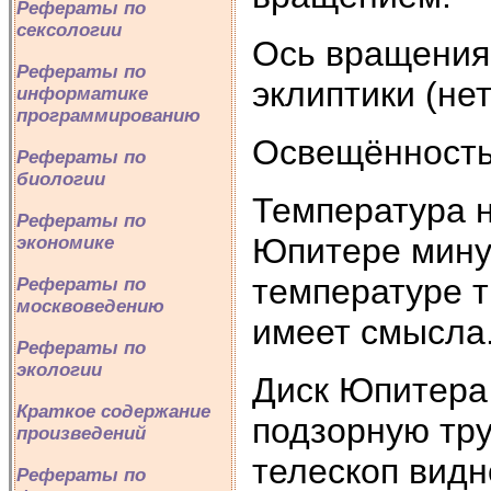
Рефераты по
сексологии
Ось вращения 
Рефераты по
эклиптики (не
информатике
программированию
Освещённость 
Рефераты по
биологии
Температура н
Рефераты по
Юпитере мину
экономике
температуре т
Рефераты по
москвоведению
имеет смысла
Рефераты по
экологии
Диск Юпитера 
Краткое содержание
подзорную тру
произведений
телескоп видн
Рефераты по