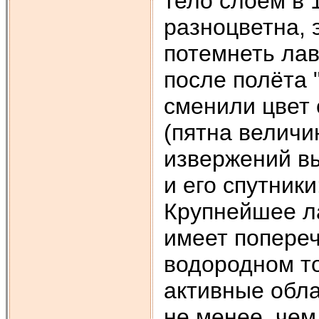
тело слоем в 1
разноцветна, 
потемнеть лав
после полёта
сменили цвет 
(пятна величи
извержений вы
и его спутники
Крупнейшее ла
имеет попереч
водородном то
активные обла
не менее, чем