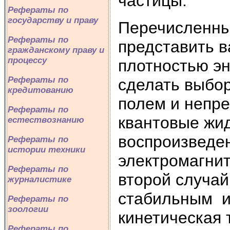
частицы.
Рефераты по
государству и праву
Перечисленны
Рефераты по
представить в
гражданскому праву и
процессу
плотностью эн
Рефераты по
сделать выбо
кредитованию
полем и непр
Рефераты по
квантовые жид
естествознанию
воспроизведе
Рефераты по
истории техники
электромагнит
Рефераты по
второй случай
журналистике
стабильным и 
Рефераты по
зоологии
кинетическая 
Рефераты по