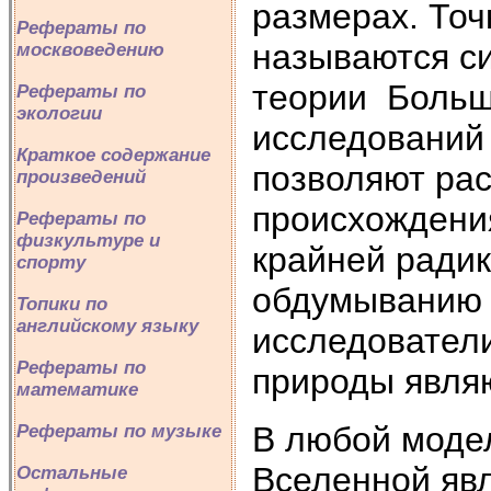
размерах. Точ
Рефераты по
называются си
москвоведению
теории Больш
Рефераты по
экологии
исследований
Краткое содержание
позволяют ра
произведений
происхождения
Рефераты по
физкультуре и
крайней радик
спорту
обдумыванию 
Топики по
английскому языку
исследовател
Рефераты по
природы являю
математике
В любой моде
Рефераты по музыке
Вселенной явл
Остальные