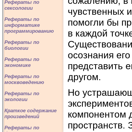
сожалению, в 
Рефераты по
сексологии
чувственных и
Рефераты по
помогли бы п
информатике
в каждой точк
программированию
Существование
Рефераты по
биологии
осознания его
Рефераты по
представить е
экономике
другом.
Рефераты по
москвоведению
Но устрашающ
Рефераты по
экологии
экспериментов
Краткое содержание
компонентом 
произведений
пространств. 
Рефераты по