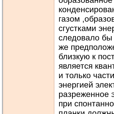
образованное
конденсирова
газом ,образ
сгустками эне
следовало бы 
же предположе
близкую к пос
является кван
и только част
энергией элек
разреженное э
при спонтанн
планки должн