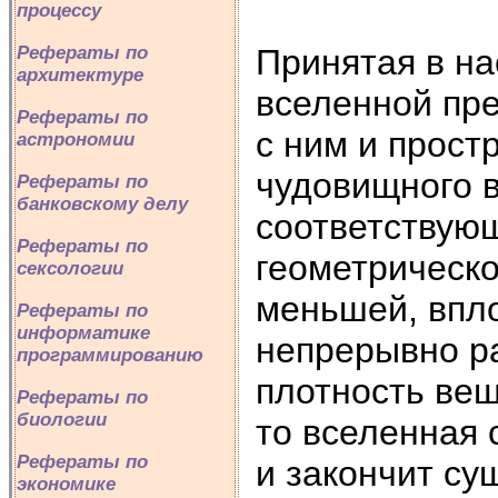
процессу
Рефераты по
Принятая в н
архитектуре
вселенной пре
Рефераты по
с ним и прост
астрономии
чудовищного в
Рефераты по
банковскому делу
соответствую
Рефераты по
геометрическо
сексологии
меньшей, впло
Рефераты по
информатике
непрерывно ра
программированию
плотность вещ
Рефераты по
биологии
то вселенная 
Рефераты по
и закончит су
экономике