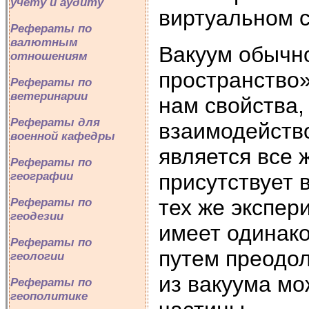
учету и аудиту
виртуальном с
Рефераты по
валютным
Вакуум обычн
отношениям
пространство
Рефераты по
ветеринарии
нам свойства,
Рефераты для
взаимодейств
военной кафедры
является все
Рефераты по
географии
присутствует 
тех же экспер
Рефераты по
геодезии
имеет одинако
Рефераты по
путем преодол
геологии
из вакуума м
Рефераты по
геополитике