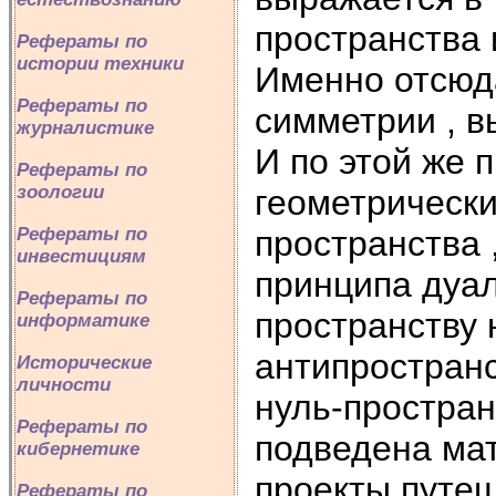
пространства 
Рефераты по
истории техники
Именно отсюд
Рефераты по
симметрии , в
журналистике
И по этой же 
Рефераты по
зоологии
геометрически
Рефераты по
пространства 
инвестициям
принципа дуа
Рефераты по
пространству 
информатике
антипростран
Исторические
личности
нуль-простран
Рефераты по
подведена ма
кибернетике
проекты путеш
Рефераты по