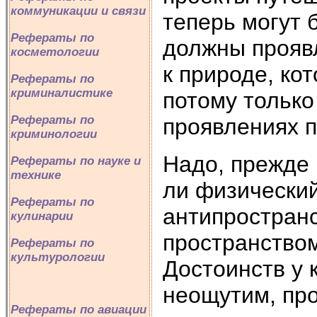
коммуникации и связи
теперь могут
Рефераты по
должны прояв
косметологии
к природе, ко
Рефераты по
криминалистике
потому только 
Рефераты по
проявлениях п
криминологии
Надо, прежде 
Рефераты по науке и
технике
ли физически
Рефераты по
антипростран
кулинарии
пространством
Рефераты по
культурологии
Достоинств у 
неощутим, пр
Рефераты по авиации