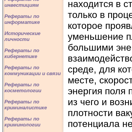
находится в с
инвестициям
только в проц
Рефераты по
информатике
которое прояв
Исторические
уменьшение пл
личности
большими эне
Рефераты по
взаимодейство
кибернетике
среде, для ко
Рефераты по
коммуникации и связи
месте, скорос
Рефераты по
энергия поля 
косметологии
из чего и воз
Рефераты по
криминалистике
плотности вак
Рефераты по
потенциала не
криминологии