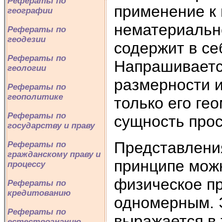
Рефераты по
применение к 
географии
нематериальн
Рефераты по
геодезии
содержит в се
Рефераты по
Напрашиваетс
геологии
размерности и
Рефераты по
геополитике
только его ге
Рефераты по
сущность прос
государству и праву
Представления
Рефераты по
гражданскому праву и
принципе можн
процессу
физическое п
Рефераты по
кредитованию
одномерным. 
Рефераты по
выражается в 
естествознанию