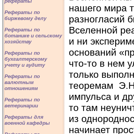
рефераты
нашего мира 
Рефераты по
разногласий б
биржевому делу
Вселенной ре
Рефераты по
ботанике и сельскому
и ни эксперим
хозяйству
оснований «пр
Рефераты по
бухгалтерскому
что-то в нем 
учету и аудиту
только выполн
Рефераты по
валютным
теоремам Э.Н
отношениям
импульса и др
Рефераты по
то там неунич
ветеринарии
из однороднос
Рефераты для
военной кафедры
начинает прос