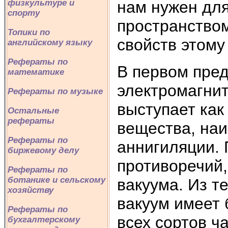
физкультуре и
нам нужен для
спорту
пространством
Топики по
свойств этому
английскому языку
Рефераты по
В первом пре
математике
электромагнит
Рефераты по музыке
выступает как
Остальные
рефераты
вещества, наи
Рефераты по
аннигиляции. 
биржевому делу
противоречий,
Рефераты по
ботанике и сельскому
вакуума. Из т
хозяйству
вакуум имеет 
Рефераты по
всех сортов ч
бухгалтерскому