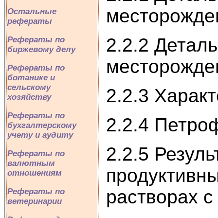
месторожде
Остальные
рефераты
2.2.2 Детал
Рефераты по
биржевому делу
месторожде
Рефераты по
ботанике и
сельскому
2.2.3 Харак
хозяйству
Рефераты по
2.2.4 Петро
бухгалтерскому
учету и аудиту
2.2.5 Резул
Рефераты по
валютным
продуктивны
отношениям
растворах с
Рефераты по
ветеринарии