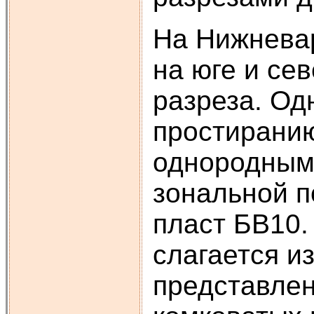
На Нижневар
на юге и се
разреза. О
простиранию
однородным
зональной 
пласт БВ10.
слагается и
представле