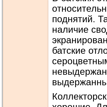
относительн
поднятий. Т
наличие сво
экранирован
батские отл
сероцветны
невыдержан
выдержанны
Коллекторск
хорошие. Дл