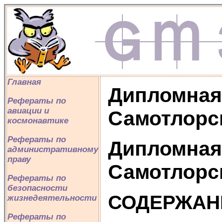
Главная
Дипломная 
Рефераты по
авиации и
Самотлорс
космонавтике
Рефераты по
Дипломная 
административному
праву
Самотлорс
Рефераты по
безопасности
СОДЕРЖАН
жизнедеятельности
Рефераты по