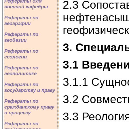
Рефераты для
2.3 Сопоста
военной кафедры
нефтенасыщ
Рефераты по
географии
геофизичес
Рефераты по
геодезии
3. Специал
Рефераты по
геологии
3.1 Введен
Рефераты по
геополитике
3.1.1 Сущно
Рефераты по
государству и праву
3.2 Совмест
Рефераты по
гражданскому праву
и процессу
3.3 Реологи
Рефераты по