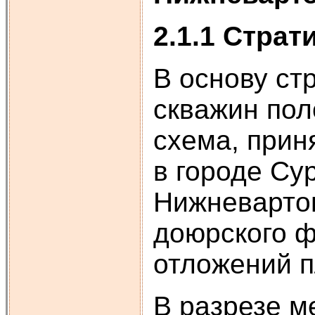
2.1.1 Стра
В основу ст
скважин по
схема, прин
в городе Су
Нижневартов
доюрского ф
отложений п
В разрезе м