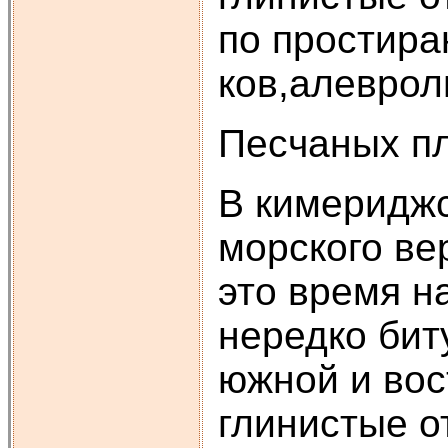
по простира
ков,алеврол
Песчаных пл
В кимериджс
морского ве
это время н
нередко бит
южной и вос
глинистые о