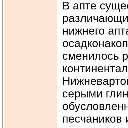
В апте суще
различающих
нижнего апт
осадконакоп
сменилось р
континентал
Нижневартов
серыми глин
обусловлен
песчаников 