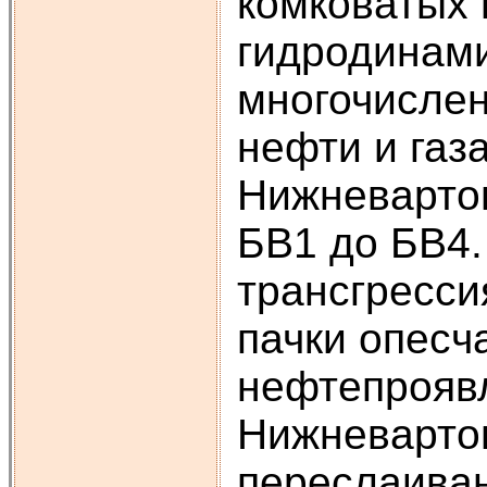
комковатых 
гидродинами
многочислен
нефти и газ
Нижневартов
БВ1 до БВ4.
трансгресси
пачки опесч
нефтепроявл
Нижневарто
переслаиван