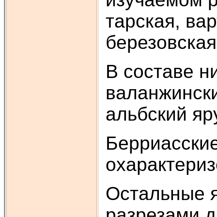
тарская, ва
березовская
В составе н
валанжински
альбский яр
Берриасские
охарактери
Остальные 
разрезами д