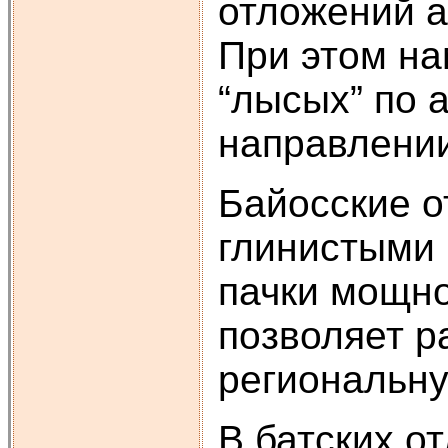
отложений а
При этом на
“лысых” по 
направлени
Байосские о
глинистыми
пачки мощно
позволяет р
региональну
В батских о