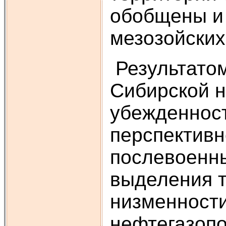
обобщены и
мезозойских
Результатом
Сибирской н
убежденност
перспективн
послевоенны
выделения т
низменност
нефтегазопо