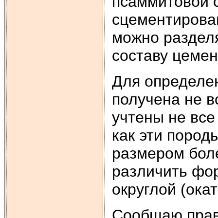
псаммитовой с
сцементирова
можно разделя
составу цемент
Для определе
получена не в
учтены не все
как эти поро
размером боле
различить фор
округлой (окат
Сообщаю прав