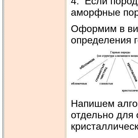
4. Если поро
аморфные по
Оформим в ви
определения г
Напишем алго
отдельно для 
кристалличес