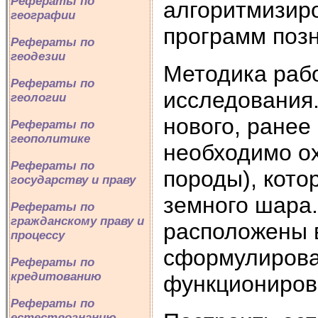
Рефераты по
алгоритмизир
географии
программ поз
Рефераты по
геодезии
Методика рабо
Рефераты по
исследования.
геологии
нового, ранее
Рефераты по
геополитике
необходимо о
Рефераты по
породы), кот
государству и праву
земного шара.
Рефераты по
гражданскому праву и
расположены в
процессу
сформулирова
Рефераты по
кредитованию
функциониров
Рефераты по
естествознанию