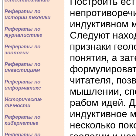
Построить ест
непротивореч
Рефераты по
истории техники
индуктивном м
Рефераты по
Следуют нахо
журналистике
признаки геол
Рефераты по
зоологии
понятия, а за
Рефераты по
формулировать
инвестициям
читателя, поз
Рефераты по
информатике
мышлении, сп
Исторические
рабом идей. Д
личности
индуктивное м
Рефераты по
несколько пок
кибернетике
Рефераты по