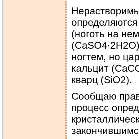
Нерастворимы
определяются 
(ноготь на нем
(CaSO4∙2H2O),
ногтем, но ца
кальцит (CaCO
кварц (SiO2).
Сообщаю прав
процесс опре
кристаллическ
закончившимс