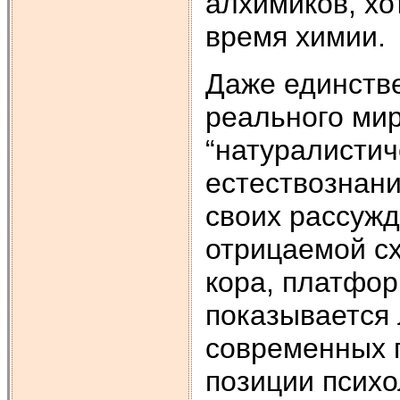
алхимиков, хо
время химии.
Даже единств
реального ми
“натуралистич
естествознани
своих рассуж
отрицаемой с
кора, платфо
показывается 
современных г
позиции психо