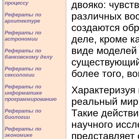
двояко: чувст
процессу
различных во
Рефераты по
архитектуре
создаются обр
Рефераты по
деле, кроме ка
астрономии
виде моделей
Рефераты по
банковскому делу
существующий 
Рефераты по
более того, в
сексологии
Рефераты по
Характеризуя 
информатике
реальный мир
программированию
Такие действи
Рефераты по
биологии
научного иссл
Рефераты по
представляет
экономике