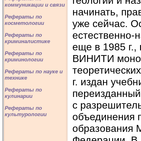
геологии и наз
коммуникации и связи
начинать, пра
Рефераты по
уже сейчас. О
косметологии
естественно-н
Рефераты по
криминалистике
еще в 1985 г.
Рефераты по
ВИНИТИ моног
криминологии
теоретических
Рефераты по науке и
технике
г. издан учебн
Рефераты по
переизданный 
кулинарии
с разрешител
Рефераты по
объединения 
культурологии
образования 
Федерации. В 