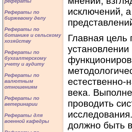
мнений, взгляд
рефераты
исключений, а
Рефераты по
биржевому делу
представлени
Рефераты по
ботанике и сельскому
Главная цель 
хозяйству
установлении 
Рефераты по
функциониров
бухгалтерскому
учету и аудиту
методологиче
Рефераты по
естественно-н
валютным
отношениям
века. Выполне
Рефераты по
проводить си
ветеринарии
исследования.
Рефераты для
военной кафедры
должно быть в