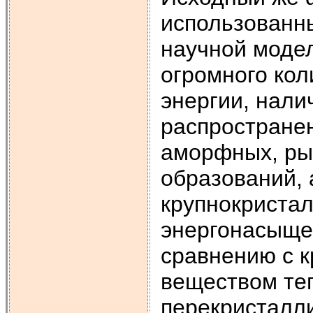
использованн
научной модел
огромного кол
энергии, нали
распростране
аморфных, ры
образований, 
крупнокриста
энергонасыще
сравнению с 
веществом теп
перекристалл