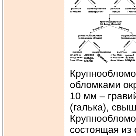
Крупнообломо
обломками ок
10 мм – грави
(галька), свы
Крупнообломо
состоящая из 