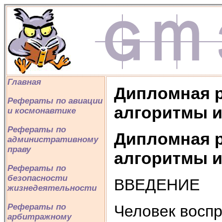
Главная
Дипломная р
Рефераты по авиации
алгоритмы и
и космонавтике
Рефераты по
Дипломная р
административному
праву
алгоритмы и
Рефераты по
безопасности
ВВЕДЕНИЕ
жизнедеятельности
Человек восп
Рефераты по
арбитражному