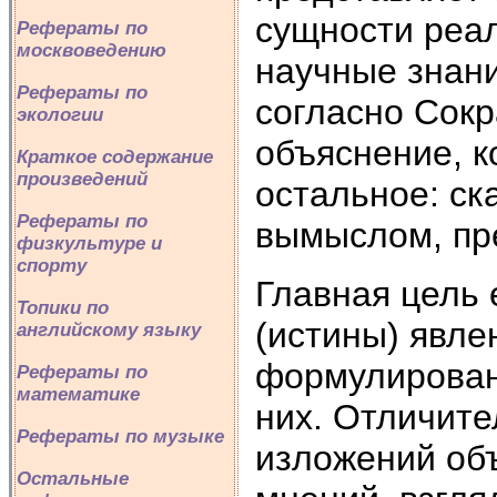
сущности реа
Рефераты по
москвоведению
научные знани
Рефераты по
согласно Сокр
экологии
объяснение, к
Краткое содержание
произведений
остальное: ск
Рефераты по
вымыслом, пр
физкультуре и
спорту
Главная цель 
Топики по
(истины) явле
английскому языку
формулирован
Рефераты по
математике
них. Отличите
Рефераты по музыке
изложений об
Остальные