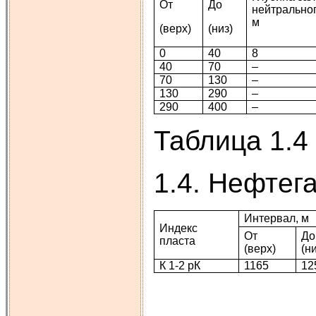
От
До
нейтральног
м
(верх)
(низ)
0
40
8
40
70
–
70
130
–
130
290
–
290
400
–
Таблица 1.4
1.4. Нефтег
Интервал, м
Индекс
От
До
пласта
(верх)
(н
К 1-2 рК
1165
12