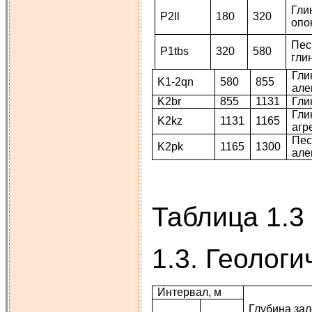
Гли
P2ll
180
320
опо
Пес
P1tbs
320
580
гли
Гли
K1-2qn
580
855
але
K2br
855
1131
Гли
Гли
K2kz
1131
1165
агр
Пес
K2pk
1165
1300
але
Таблица 1.3
1.3. Геолог
Интервал, м
Глубина за