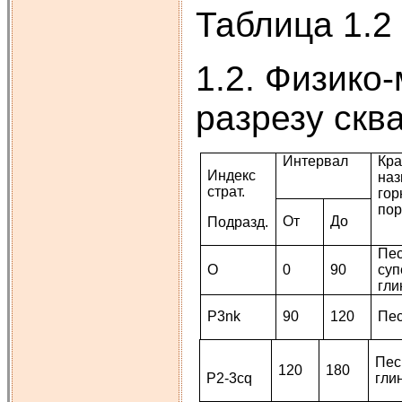
Таблица 1.2
1.2. Физико
разрезу скв
Интервал
Кра
Индекс
наз
страт.
гор
по
От
До
Подразд.
Пес
О
0
90
суп
гл
P3nk
90
120
Пе
Пес
120
180
P2-3cq
гли