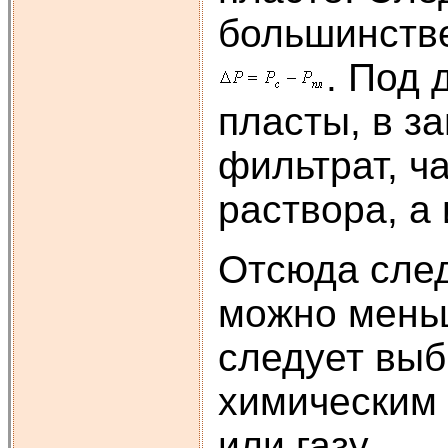
большинстве
. Под 
пласты, в з
фильтрат, ч
раствора, а 
Отсюда след
можно меньш
следует выб
химическим 
или газу.