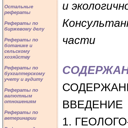
и экологичн
Остальные
рефераты
Консультан
Рефераты по
биржевому делу
части
Рефераты по
ботанике и
сельскому
хозяйству
СОДЕРЖА
Рефераты по
бухгалтерскому
учету и аудиту
СОДЕРЖАН
Рефераты по
валютным
ВВЕДЕНИЕ
отношениям
Рефераты по
1. ГЕОЛОГ
ветеринарии