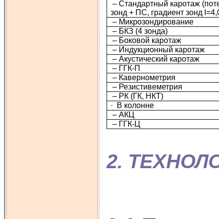
– Стандартный каротаж (пот
зонд + ПС, градиент зонд l=4,
– Микрозондирование
– БКЗ (4 зонда)
– Боковой каротаж
– Индукционный каротаж
– Акустический каротаж
– ГГК-П
– Кавернометрия
– Резистивеметрия
– РК (ГК, НКТ)
· В колонне
– АКЦ
– ГГК-Ц
2. ТЕХНО