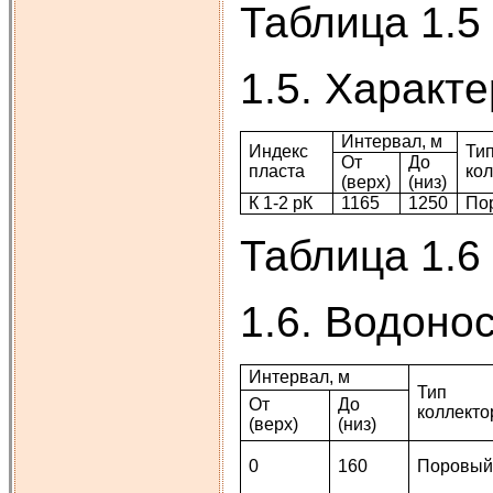
Таблица 1.5
1.5. Характ
Интервал, м
Индекс
Ти
От
До
пласта
ко
(верх)
(низ)
К 1-2 рК
1165
1250
По
Таблица 1.6
1.6. Водоно
Интервал, м
Тип
От
До
коллекто
(верх)
(низ)
0
160
Поровы