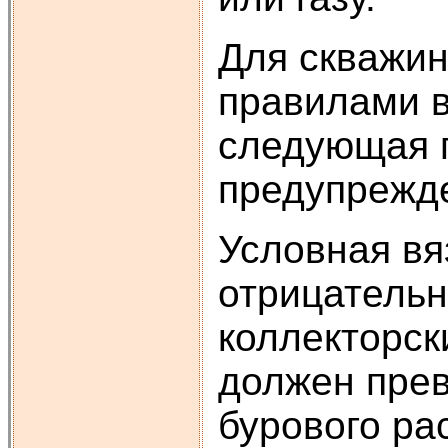
Для скважин
правилами в
следующая п
предупрежде
Условная вя
отрицательн
коллекторск
должен прев
бурового ра