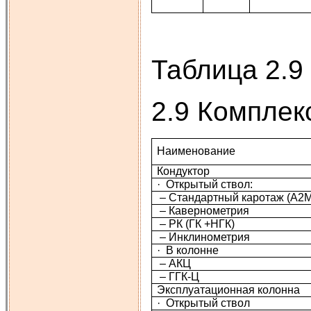
Таблица 2.9
2.9 Комплек
Наименование
Кондуктор
· Открытый ствол:
– Стандартный каротаж (А2М
– Кавернометрия
– РК (ГК +НГК)
– Инклинометрия
· В колонне
– АКЦ
– ГГК-Ц
Эксплуатационная колонна
· Открытый ствол