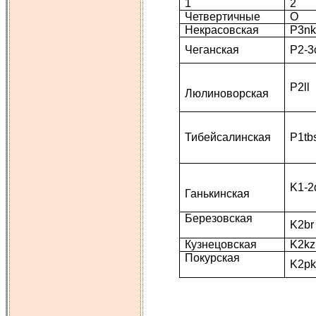
1
2
Четвертичные
О
Некрасовская
P3nk
Чеганская
P2-3
P2ll
Люлиноворская
Тибейсалинская
P1tb
K1-2
Ганькинская
Березовская
K2br
Кузнецовская
K2kz
Покурская
K2pk