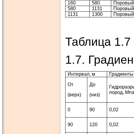
160
580
Поровы
580
1131
Поровы
1131
1300
Поровы
Таблица 1.7
1.7. Градие
Интервал, м
Градиенты
От
До
Гидроразр
пород, Мпа
(верх)
(низ)
0
90
0,02
90
120
0,02