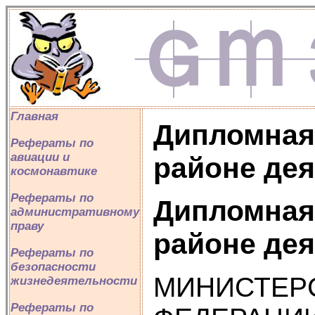
Главная
Дипломная 
Рефераты по
авиации и
районе де
космонавтике
Рефераты по
Дипломная 
административному
праву
районе де
Рефераты по
безопасности
МИНИСТЕР
жизнедеятельности
Рефераты по