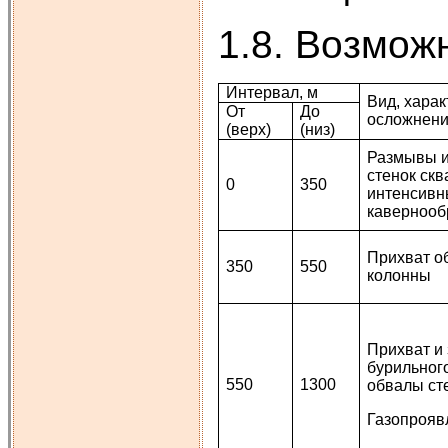
1.8. Возмож
Интервал, м
Вид, харак
От
До
осложнен
(верх)
(низ)
Размывы 
стенок ск
0
350
интенсив
кавернооб
Прихват о
350
550
колонны
Прихват и
бурильног
550
1300
обвалы ст
Газопрояв