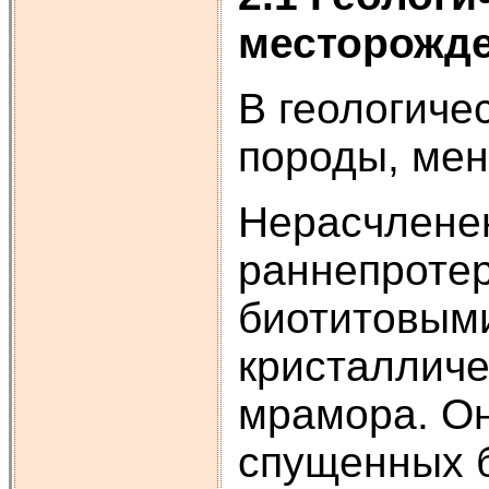
месторожд
В геологиче
породы, ме
Нерасчлене
раннепротер
биотитовым
кристалличе
мрамора. Он
спущенных б