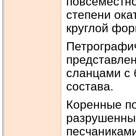
повсеместно
степени ока
круглой фор
Петрографич
представлен
сланцами с 
состава.
Коренные п
разрушенным
песчаниками