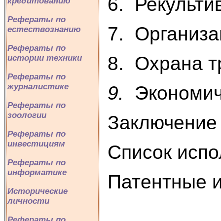
6. Рекульти
кредитованию
Рефераты по
7. Организа
естествознанию
Рефераты по
8. Охрана т
истории техники
Рефераты по
журналистике
9.
Экономич
Рефераты по
зоологии
Заключение
Рефераты по
инвестициям
Список испо
Рефераты по
информатике
Патентные 
Исторические
личности
Рефераты по