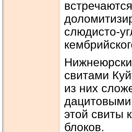
встречаютс
доломитизир
слюдисто-уг
кембрийского
Нижнеюрски
свитами Куйт
из них слож
дацитовыми
этой свиты 
блоков.