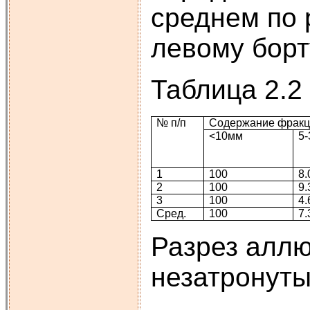
среднем по 
левому борт
Таблица 2.2
№ п/п
Содержание фракц
<10мм
5-
1
100
8.
2
100
9.
3
100
4.
Сред.
100
7.
Разрез аллю
незатронуты