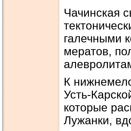
Чачинская с
тектоническ
галечными к
мератов, по
алевролитам
К нижнемел
Усть-Карской
которые рас
Лужанки, вд