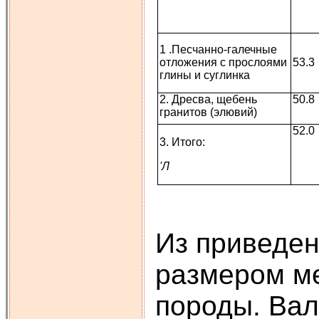
1 .Песчанно-галечные
отложения с прослоями
53.3
глины и суглинка
2. Дресва, щебень
50.8
гранитов (элювий)
52.0
3. Итого:
'Л
Из приведен
размером м
породы. Вал