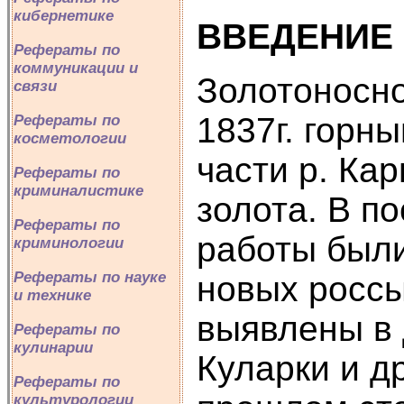
кибернетике
ВВЕДЕНИЕ
Рефераты по
коммуникации и
Золотоносно
связи
1837г. горн
Рефераты по
косметологии
части р. Ка
Рефераты по
криминалистике
золота. В п
Рефераты по
работы были
криминологии
Рефераты по науке
новых россы
и технике
выявлены в 
Рефераты по
кулинарии
Куларки и д
Рефераты по
культурологии