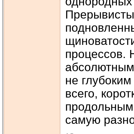
однородных 
Прерывисты
подновленны
щиноватости
процессов. 
абсолютными
не глубоким
всего, коро
продольным
самую разно