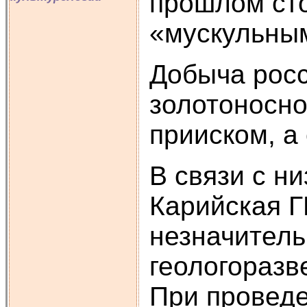
прошлом ст
«мускульны
Добыча росс
золотоносно
прииском, а
В связи с н
Карийская Г
незначитель
геологоразв
При проведе