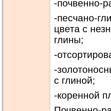
-почвенно-р
-песчано-гл
цвета с нез
глины;
-отсортиров
-золотоносн
с глиной;
-коренной п
Почвенно-р