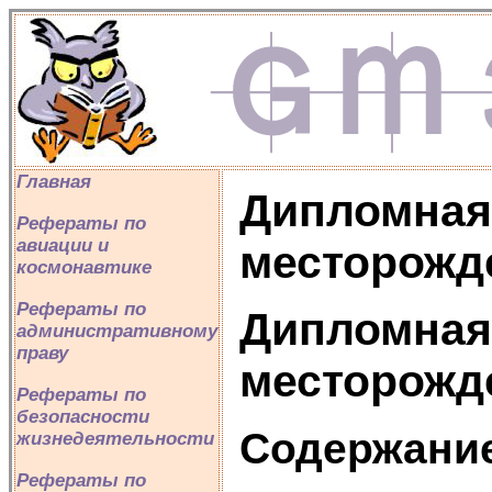
Главная
Дипломная 
Рефераты по
авиации и
месторожд
космонавтике
Рефераты по
Дипломная 
административному
праву
месторожд
Рефераты по
безопасности
Содержани
жизнедеятельности
Рефераты по