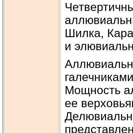
Четвертичны
аллювиальн
Шилка, Кара
и элювиаль
Аллювиальн
галечниками
Мощность ал
ее верховьям
Делювиальн
представлен