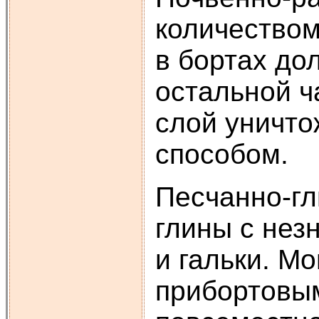
количеством
в бортах до
остальной ч
слой уничто
способом.
Песчанно-гл
глины с нез
и гальки. М
прибортовым