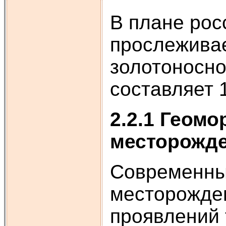
В плане рос
прослеживае
золотоносно
составляет 
2.2.1 Геом
месторожд
Современны
месторожде
проявлений 