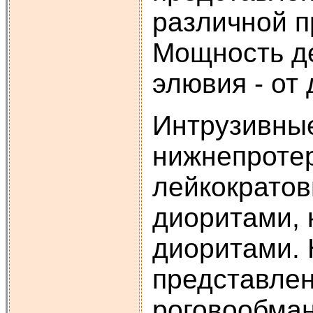
различной п
Мощность де
элювия - от
Интрузивны
нижнепротер
лейкократов
диоритами, 
диоритами.
представле
роговообман