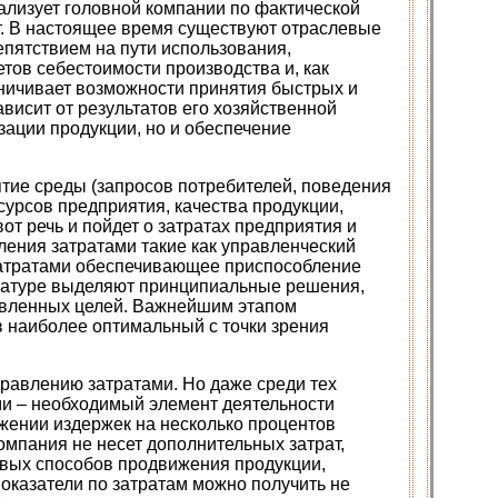
лизует головной компании по фактической
ат. В настоящее время существуют отраслевые
епятствием на пути использования,
етов себестоимости производства и, как
аничивает возможности принятия быстрых и
исит от результатов его хозяйственной
зации продукции, но и обеспечение
ятие среды (запросов потребителей, поведения
есурсов предприятия, качества продукции,
от речь и пойдет о затратах предприятия и
вления затратами такие как управленческий
 затратами обеспечивающее приспособление
ратуре выделяют принципиальные решения,
авленных целей. Важнейшим этапом
в наиболее оптимальный с точки зрения
равлению затратами. Но даже среди тех
ми – необходимый элемент деятельности
ижении издержек на несколько процентов
омпания не несет дополнительных затрат,
овых способов продвижения продукции,
оказатели по затратам можно получить не