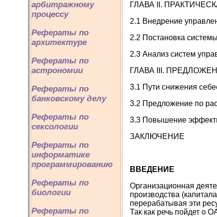
арбитражному
ГЛАВА II. ПРАКТИЧЕС
процессу
2.1 Внедрение управлен
Рефераты по
2.2 Постановка систем
архитектуре
2.3 Анализ систем упра
Рефераты по
астрономии
ГЛАВА III. ПРЕДЛОЖЕ
3.1 Пути снижения себ
Рефераты по
банковскому делу
3.2 Предложение по рас
Рефераты по
3.3 Повышение эффект
сексологии
ЗАКЛЮЧЕНИЕ
Рефераты по
информатике
программированию
ВВЕДЕНИЕ
Рефераты по
Организационная деяте
биологии
производства (капитала
перерабатывая эти ресу
Рефераты по
Так как речь пойдет о 