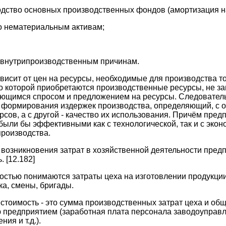
водство основных производственных фондов (амортизация н
по нематериальным активам;
о внутрипроизводственным причинам.
ависит от цен на ресурсы, необходимые для производства то
о которой приобретаются производственные ресурсы, не за
ющимся спросом и предложением на ресурсы. Следователь
т формирования издержек производства, определяющий, с 
сов, а с другой - качество их использования. Причём пре
были бы эффективными как с технологической, так и с экон
роизводства.
 возникновения затрат в хозяйственной деятельности пре
 [12.182]
остью понимаются затраты цеха на изготовлении продукци
ка, смены, бригады.
стоимость - это сумма производственных затрат цеха и об
 предприятием (заработная плата персонала заводоуправл
ия и т.д.).