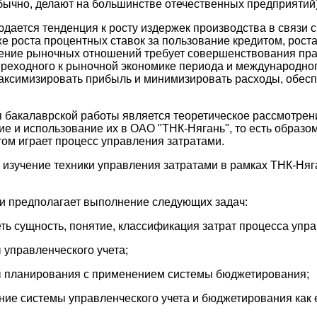
обычно, делают на большинстве отечественных предприятий) 
дается тенденция к росту издержек производства в связи 
кже роста процентных ставок за пользование кредитом, рост
вление рыночных отношений требует совершенствования пра
ереходного к рыночной экономике периода и международног
максимизировать прибыль и минимизировать расходы, обесп
 бакалаврской работы является теоретическое рассмотрен
е и использование их в ОАО "ТНК-Нягань", то есть образо
этом играет процесс управления затратами.
 изучение техники управления затратами в рамках ТНК-Няг
и предполагает выполнение следующих задач:
ть сущность, понятие, классификация затрат процесса упр
ы управленческого учета;
ты планирования с применением системы бюджетирования;
ние системы управленческого учета и бюджетирования как 