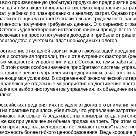
 всю произведенную (добытую) продукцию предприятие реа
и, да и тема акцентирована на системах управления затр
рат, учебники по планированию и анализу затрат. Однако пр
ласти потенциала остается значительная трудоемкость расч
ративность получения требуемых данных. Это серьезно огр
Степень удовлетворения интересов фирмы прежде всего зав
включают не просто получение доходов и прибыли от реали
роизводства с учетом выплат необходимых налогов.
остижение этих целей зависит как от окружающей предпри
ов и состояния торговли), так и от внутренних факторов (р
х мощностей, управления и др.). Согласно, темы работы, в
о. В этой связи особое значение приобретают системы упра
как единое целое в управлении предприятием, а частности
еняющимся условиям. В современной экономической лите
аправляющие отдельные мероприятия на достижение пост
вляется выбор инструментов управления, их объединении 
плекс.
российских предприятиях не уделяют должного внимания уп
 на практике пришлось убедиться, что управление затрата
нимают, насколько. А ведь известны примеры, когда при сн
 же как при увеличении объема продаж на треть. При этом к
ем производства, менеджеры не "ломают голову" насчет н
зможность более гибкого ценообразования. Ведь хорошие п