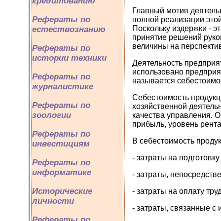
кредитованию
Главный мотив деятель
Рефераты по
полной реализации это
Поскольку издержки - 
естествознанию
принятие решений руко
величины на перспектив
Рефераты по
истории техники
Деятельность предприят
использовано предприят
Рефераты по
называется себестоимос
журналистике
Себестоимость продукц
Рефераты по
хозяйственной деятельн
зоологии
качества управления. О
прибыль, уровень рент
Рефераты по
В себестоимость проду
инвестициям
- затраты на подготовк
Рефераты по
информатике
- затраты, непосредств
Исторические
- затраты на оплату труд
личности
- затраты, связанные с
Рефераты по