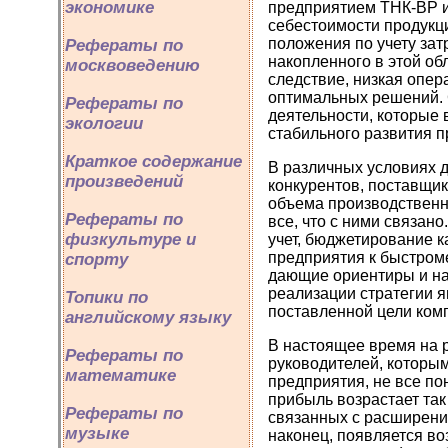
экономике
предприятием ТНК-ВР и
себестоимости продукци
положения по учету зат
Рефераты по
накопленного в этой об
москвоведению
следствие, низкая опе
оптимальных решений. 
Рефераты по
деятельности, которые 
экологии
стабильного развития п
Краткое содержание
В различных условиях д
произведений
конкурентов, поставщик
объема производственны
Рефераты по
все, что с ними связан
физкультуре и
учет, бюджетирование 
предприятия к быстром
спорту
дающие ориентиры и н
реализации стратегии я
Топики по
поставленной цели ком
английскому языку
В настоящее время на 
Рефераты по
руководителей, которым
математике
предприятия, не все по
прибыль возрастает так
Рефераты по
связанных с расширени
музыке
наконец, появляется во