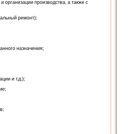
и организации производства, а также с
тальный ремонт);
анного назначения;
ии и т.д.);
ие;
в;