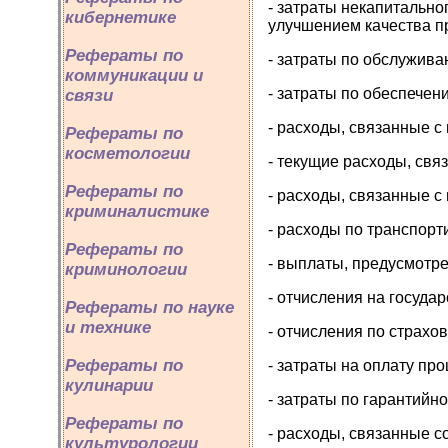
- затраты некапитально
кибернетике
улучшением качества п
Рефераты по
- затраты по обслужива
коммуникации и
- затраты по обеспечен
связи
- расходы, связанные с
Рефераты по
косметологии
- текущие расходы, св
Рефераты по
- расходы, связанные с
криминалистике
- расходы по транспорт
Рефераты по
- выплаты, предусмотрен
криминологии
- отчисления на госуда
Рефераты по науке
и технике
- отчисления по страх
Рефераты по
- затраты на оплату про
кулинарии
- затраты по гарантийн
Рефераты по
- расходы, связанные с
культурологии