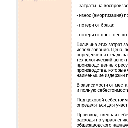
- затраты на воспроиз
- износ (амортизация) 
- потери от брака;
- потери от простоев п
Величина этих затрат з
использования. Цена, п
определяется складыва
технологический аспек
производственных ресур
производства, которые 
наименьшие издержки п
В зависимости от места
и полную себестоимость.
Под цеховой себестоим
определяться для участ
Производственная себе
расходы по управлению
общезаводского назначен