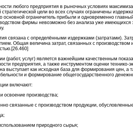
ности любого предприятия в рыночных условиях максимиз
й стратегической цели во всех случаях ограничены издерж
это основной ограничитель прибыли и одновременно главны
водством фирмы невозможно без анализа уже имеющихся з
у.
ия связана с определёнными издержками (затратами). Затр
ием. Общая величина затрат, связанных с производством и 
тью.[26.460]
ии (работ, услуг) является важнейшим качественным пока
ости предприятия, а также инструментом оценки технико-эк
на выступает как исходная база для формирования цен, а 
абельности и формирование общегосударственного денежно
кции включают:
у и освоение производства;
енно связанные с производством продукции, обусловленные
а;
 использованием природного сырья;