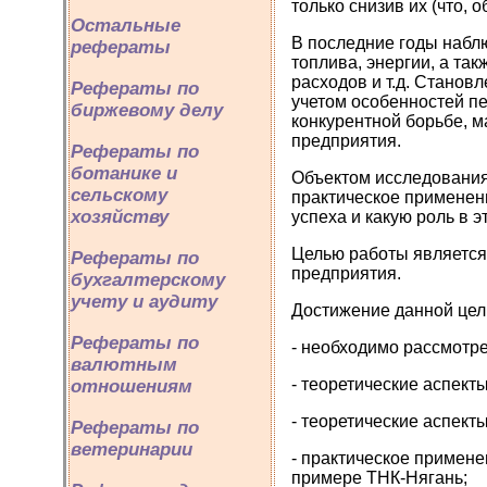
только снизив их (что, 
Остальные
В последние годы наблю
рефераты
топлива, энергии, а та
расходов и т.д. Стано
Рефераты по
учетом особенностей п
биржевому делу
конкурентной борьбе, 
предприятия.
Рефераты по
ботанике и
Объектом исследования
сельскому
практическое применени
хозяйству
успеха и какую роль в 
Целью работы является
Рефераты по
предприятия.
бухгалтерскому
учету и аудиту
Достижение данной цел
Рефераты по
- необходимо рассмотре
валютным
- теоретические аспект
отношениям
- теоретические аспек
Рефераты по
ветеринарии
- практическое примене
примере ТНК-Нягань;