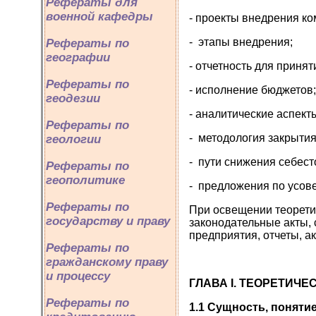
Рефераты для
военной кафедры
- проекты внедрения к
- этапы внедрения;
Рефераты по
географии
- отчетность для приня
Рефераты по
- исполнение бюджетов;
геодезии
- аналитические аспект
Рефераты по
- методология закрытия
геологии
- пути снижения себест
Рефераты по
геополитике
- предложения по усов
Рефераты по
При освещении теорети
государству и праву
законодательные акты, 
предприятия, отчеты, а
Рефераты по
гражданскому праву
и процессу
ГЛАВА
I
. ТЕОРЕТИЧЕ
Рефераты по
1.1 Сущность, поняти