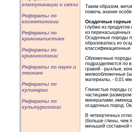
коммуникации и связи
Таким образом, мета
помочь знание особе
Рефераты по
косметологии
Осадочные горные
глубже из продуктов
из перенасыщенных 
Рефераты по
Осадочные породы п
криминалистике
образовалась из оса
классификационные г
Рефераты по
криминологии
Обломочные породы 
подразделяются по в
Рефераты по науке и
гравий - рыхлые, ко
технике
мелкообломочные (а
материалы, - 0,01 мм
Рефераты по
Глинистые породы со
кулинарии
частицами размером 
минералами, имеющи
Рефераты по
осадочных пород. Ок
культурологии
В четвертичных отло
(больше глины, чем 
меньшей составной ч