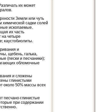
Различать их может
ралов.
рхности Земли или чуть
м химической садки солей
зные ископаемые.
щая их часть
т на четыре
е; каустобиолиты.
ривания и
ны, щебень, галька,
ые (пески и песчаники);
лагающих обломочные
ивания и сложены
ожены глинистыми
т около 50% массы всех
ют песчано-глинистые
которые при содержании
тственно.