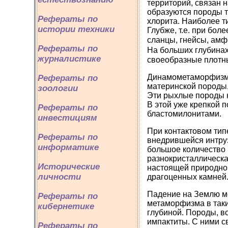
территорий, связан 
образуются породы 
Рефераты по
хлорита. Наиболее т
истории техники
Глубже, т.е. при бо
сланцы, гнейсы, амф
Рефераты по
На больших глубинах
журналистике
своеобразные плотн
Динамометаморфизм 
Рефераты по
материнской породы,
зоологии
Эти рыхлые породы 
В этой уже крепкой 
Рефераты по
бластомилонитами.
инвестициям
При контактовом ти
Рефераты по
внедрившейся интру
информатике
большое количество 
разнокристаллическа
Исторические
настоящей природно
личности
драгоценных камней.
Падение на Землю ме
Рефераты по
метаморфизма в таки
кибернетике
глубиной. Породы, в
импактиты. С ними с
Рефераты по