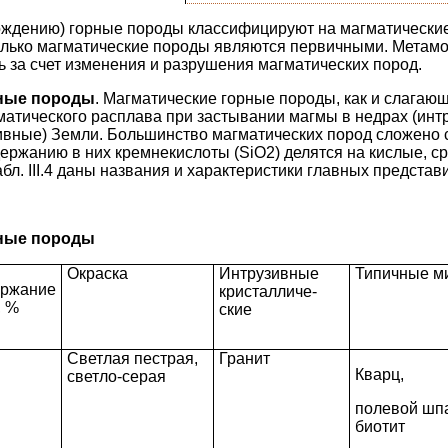
ождению) горные породы классифицируют на магматически
только магматические породы являются первичными. Метам
 за счет изменения и разрушения магматических пород.
рные породы
. Магматические горные породы, как и слагаю
атического расплава при застывании магмы в недрах (интр
ивные) Земли. Большинство магматических пород сложено
ержанию в них кремнекислоты (SiO2) делятся на кислые, с
бл. III.4 даны названия и характеристики главных представ
рные породы
Окраска
Интрузив­ные
Типичные м
р­жание
кристалличе­
, %
ские
Светлая пестрая,
Гранит
Кварц,
светло-серая
полевой шпа
биотит