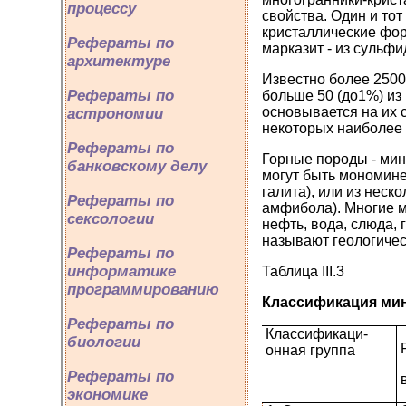
процессу
свойства. Один и то
кристаллические форм
Рефераты по
марказит - из сульфи
архитектуре
Известно более 2500 
Рефераты по
больше 50 (до1%) и
основывается на их с
астрономии
некоторых наиболее
Рефераты по
Горные породы - ми
банковскому делу
могут быть мономине
галита), или из неск
Рефераты по
амфибола). Многие м
сексологии
нефть, вода, слюда, 
называют геологиче
Рефераты по
информатике
Таблица III.3
программированию
Классификация ми
Рефераты по
Классификаци­
биологии
онная группа
Рефераты по
экономике