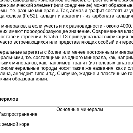
т же химический элемент (или соединение) может образовы
ы, т.е. разные минералы. Так, алмаз и графит состоят из уг
да железа (FeS2), кальцит и арагонит - из карбоната кальция
минералов, а если учесть и их разновидности - около 4000
з них имеют породообразующее значение. Современная кл
оставе и строении. В табл. III.3 приведена классификация
 часто встречающихся или представляющих особый интере
неральные агрегаты с более или менее постоянным минера
ральными, т.е. состоящими из одного минерала, как, наприм
ольких минералов, как, например, гранит (из полевых шпатов
ономинеральные породы носят такие же названия, как и с
глина, ангидрит, гипс и т.д. Сыпучие, жидкие и пластичные 
скими образованиями.
нералов
Основные минералы
Распространение
в земной коре