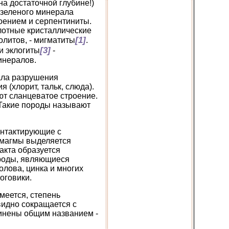
на достаточной глубине!)
 зеленого минерала
оением и серпентиниты.
плотные кристаллические
[1]
олитов, - мигматиты
.
[3]
и эклогиты
-
инералов.
ала разрушения
(хлорит, тальк, слюда).
т сланцеватое строение.
 Такие породы называют
онтактирующие с
 магмы выделяется
акта образуется
ороды, являющиеся
лова, цинка и многих
оговики.
меется, степень
видно сокращается с
динены общим названием -