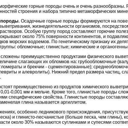
морфические горные породы очень и очень разнообразны. 
нностей строения и набора типично метаморфических мине
 породы
. Осадочные горные породы формируются на пове
 выветривания, жизнедеятельности организмов, посредство
растворов. Особую группу пород составляют горючие поле
окрывают около 75% поверхности континентов, и подавляю
дков морских водоемов. По генетическому признаку их деля
руппы: обломочные; глинистые; химические и органогенны
сложены преимущественно продуктами физического вывет
еличине слагающих их обломков на: грубообломочные (валу
нгломераты и брекчии - сцементированные); среднеобломочн
левриты и алевролиты). Нижний предел размера частиц, с
.
стоят преимущественно из продуктов химического выветр
0,01-0,001 мм и мельче. Кроме того, глинистые породы сл
ми специфические свойства. Глинистые породы составляю
аменелая глина называется аргиллитом.
жениях, особенно ледникового происхождения, присутству
песка) и глинисто-песчанистые (больше песка, чем глины), 
асти около 30% называются суглинками и супесями соотве