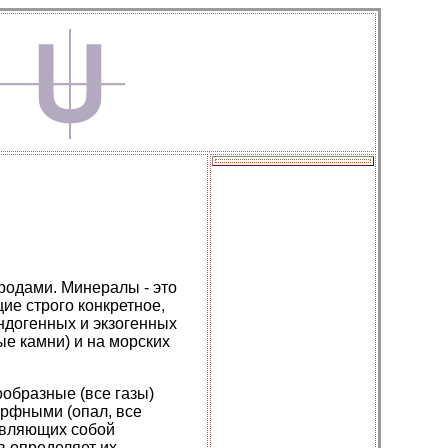
родами. Минералы - это
е строго конкретное,
ндогенных и экзогенных
ые камни) и на морских
ообразные (все газы)
орфными (опал, все
тавляющих собой
в определяет их