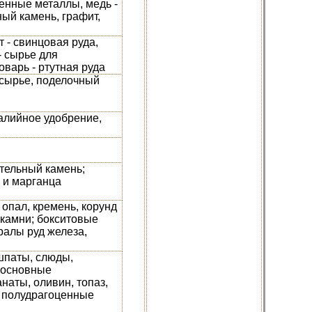
ценные металлы, медь -
ный камень, графит,
 - свинцовая руда,
- сырье для
варь - ртутная руда
е сырье, поделочный
калийное удобрение,
ительный камень;
а и марганца
 опал, кремень, корунд
камни; бокситовые
алы руд железа,
шпаты, слюды,
 основные
аты, оливин, топаз,
и полудрагоценные