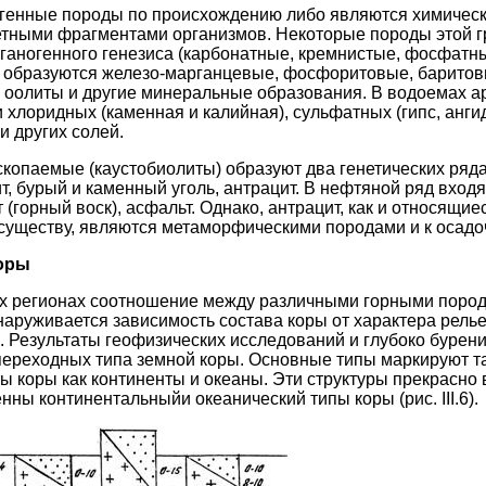
огенные породы по происхождению либо являются химичес
тными фрагментами организмов. Некоторые породы этой гр
органогенного генезиса (карбонатные, кремнистые, фосфатн
 образуются железо-марганцевые, фосфоритовые, баритов
 оолиты и другие минеральные образования. В водоемах а
хлоридных (каменная и калийная), сульфатных (гипс, ангид
 и других солей.
копаемые (каустобиолиты) образуют два генетических ряда:
ит, бурый и каменный уголь, антрацит. В нефтяной ряд вход
т (горный воск), асфальт. Однако, антрацит, как и относящие
существу, являются метаморфическими породами и к осад
оры
ых регионах соотношение между различными горными пород
наруживается зависимость состава коры от характера рель
. Результаты геофизических исследований и глубоко бурен
переходных типа земной коры. Основные типы маркируют т
ы коры как континенты и океаны. Эти структуры прекрасн
нны континентальныйи океанический типы коры (рис. III.6).