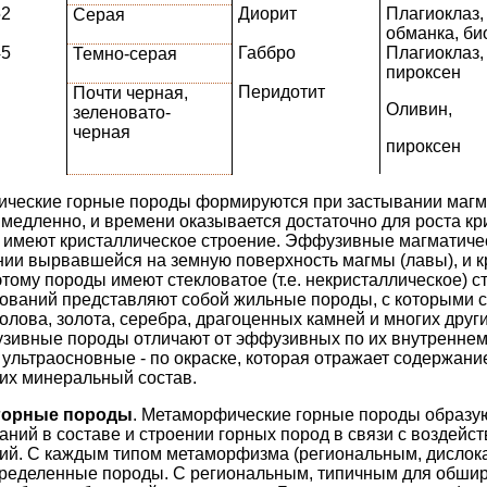
52
Диорит
Плагиоклаз,
Серая
обманка, би
45
Габбро
Плагиоклаз,
Темно-серая
пироксен
Перидотит
Почти черная,
Оливин,
зеленовато-
черная
пироксен
ические горные породы формируются при застывании магм
о медленно, и времени оказывается достаточно для роста кр
 имеют кристаллическое строение. Эффузивные магматиче
ии вырвавшейся на земную поверхность магмы (лавы), и к
тому породы имеют стекловатое (т.е. некристаллическое) с
зований представляют собой жильные породы, с которыми 
 олова, золота, серебра, драгоценных камней и многих дру
узивные породы отличают от эффузивных по их внутреннему
ультраосновные - по окраске, которая отражает содержание
 их минеральный состав.
горные породы
. Метаморфические горные породы образую
ний в составе и строении горных пород в связи с воздейст
ий. С каждым типом метаморфизма (региональным, дислок
пределенные породы. С региональным, типичным для обш