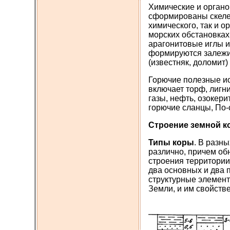
Химические и орган
сформированы скеле
химического, так и 
морских обстановках
арагонитовые иглы и
формируются залежи 
(извес­тняк, доломит)
Горючие полезные ис
включает торф, лигн
газы, нефть, озокери
горючие сланцы, По-
Строение земной к
Типы коры
. В разн
различно, причем об
строения территории
два основных и два 
структурные элемент
Земли, и им свойстве