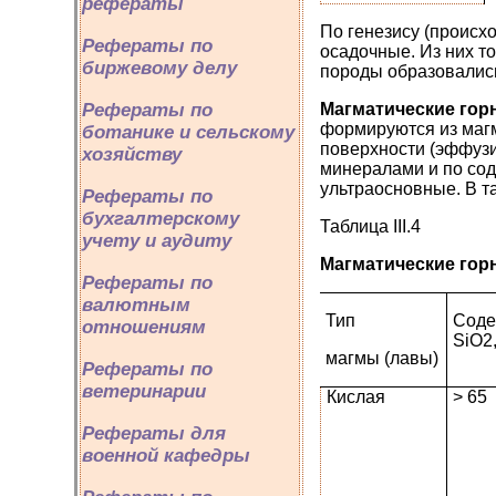
рефераты
По генезису (происх
Рефераты по
осадочные. Из них 
биржевому делу
породы образовались
Магматические го
Рефераты по
формируются из магм
ботанике и сельскому
поверхности (эффуз
хозяйству
минералами и по сод
ультраосновные. В та
Рефераты по
бухгалтерскому
Таблица III.4
учету и аудиту
Магматические го
Рефераты по
валютным
Тип
Соде
отношениям
SiO2
магмы (лавы)
Рефераты по
ветеринарии
Кислая
> 65
Рефераты для
военной кафедры