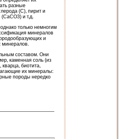
вать разные
лерода (С), пирит и
 (CaCO3) и т.д.
, однако только немногим
ассификация минералов
 породообразующих и
с минералов.
льным составом. Они
ер, каменная соль (из
, кварца, биотита,
лагающие их минералы:
горные породы нередко