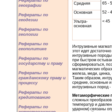
Рефераты по
65 - 
Средняя
географии
52 - 
Основная
Рефераты по
геодезии
< 45
Ультра­
основная
Рефераты по
геологии
Рефераты по
Интрузивные магмат
геополитике
этот идет достаточн
интрузивные породы
Рефераты по
при быстром остыван
государству и праву
сформироваться, поэ
магматических обра
Рефераты по
железа, меди, цинка,
гражданскому праву и
Таким образом, интр
средние, основные и 
процессу
интрузивных пород -
Рефераты по
Метаморфические 
кредитованию
сложных преобразова
температур и давлен
Рефераты по
ударном) связаны о
естествознанию