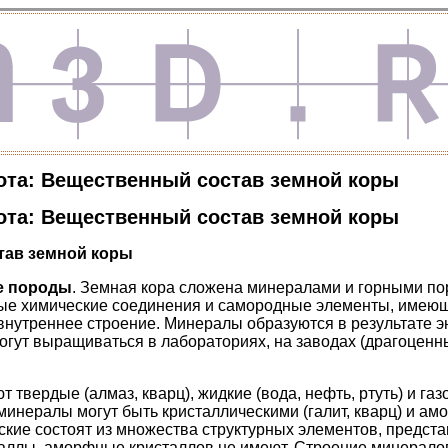
ота: Вещественный состав земной коры
ота: Вещественный состав земной коры
тав земной коры
е породы
. Земная кора сложена минералами и горными по
ые химические соединения и самородные элементы, имеющи
внутреннее строение. Минералы образуются в результате э
могут выращиваться в лабораториях, на заводах (драгоценн
 твердые (алмаз, кварц), жидкие (вода, нефть, ртуть) и газ
инералы могут быть кристаллическими (галит, кварц) и ам
ские состоят из множества структурных элементов, предс
аллы, аморфные кристаллов не имеют. Строение минерало