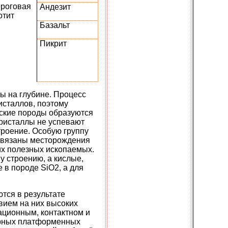
 роговая
Андезит
отит
Базальт
Пикрит
ы на глубине. Процесс
исталлов, поэтому
ские породы образуются
ристаллы не успевают
троение. Особую группу
связаны месторождения
гих полезных ископаемых.
 строению, а кислые,
 в породе SiO2, а для
тся в результате
вием на них высоких
ационным, контактном и
ирных платформенных