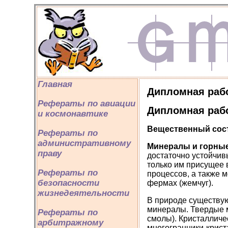
Главная
Дипломная раб
Рефераты по авиации
Дипломная раб
и космонавтике
Вещественный сос
Рефераты по
административному
Минералы и горны
праву
достаточно устойчив
только им присущее 
Рефераты по
процессов, а также 
безопасности
фермах (жемчуг).
жизнедеятельности
В природе существуют
минералы. Твердые м
Рефераты по
смолы). Кристалличе
арбитражному
многогранники-крист