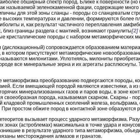
наиболее обширный спектр пород. Ближе к поверхности (но 
так называемой зеленокаменной фации, содержащие много
ипичны для этой зоны сланцы - породы со сланцеватым стр
лее высоких температурах и давлении, формируются более 
иболиты и, как результат частичного переплавления амфиб
[2]
, близ границы раздела с мантией, возникают гранулиты
ые кристаллические породы с набором метаморфических м
(дислокационный) сопровождается образованием матери
 в котором присутствуют метаморфические новообразования 
называются милонитами. Уплотняясь, милониты приобретаю
породе все минеральные зерна и их агрегаты расплюснуты.
пе метаморфизма преобразованию подвергаются породы, к
зией. Если вмещающей породой являются известняки, а из
горячих минерализованных газов и паров воды, в зоне конт
я своеобразная порода, называемая скарном. Скарны - п
й кладовой промышленных скоплений железа, вольфрама, о
 При простом обжиге пород в контактной зоне образуются р
теоритов вызывает процесс ударного метаморфизма. Разу
х зонах (астробле­мах) максимальна в точке удара и конусо
озникшие в результате ударного типа метаморфизма, объе
вязаны месторождения алмазов и гранатов.