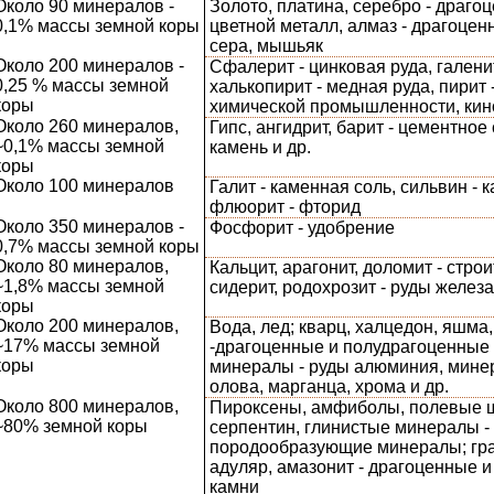
Около 90 минералов -
Золото, платина, серебро - драго
0,1% массы земной коры
цветной металл, алмаз - драгоцен
сера, мышьяк
Около 200 минералов -
Сфалерит - цинковая руда, галенит
0,25 % массы земной
халькопирит - медная руда, пирит 
коры
химической промышленности, кино
Около 260 минералов,
Гипс, ангидрит, барит - цементно
~0,1% массы земной
камень и др.
коры
Около 100 минералов
Галит - каменная соль, сильвин - 
флюорит - фторид
Около 350 минералов -
Фосфорит - удобрение
0,7% массы земной коры
Около 80 минералов,
Кальцит, арагонит, доломит - стро
~1,8% массы земной
сидерит, родохрозит - руды желез
коры
Около 200 минералов,
Вода, лед; кварц, халцедон, яшма,
~17% массы земной
-драгоценные и полудрагоценные 
коры
минералы - руды алюминия, минер
олова, марганца, хрома и др.
Около 800 минералов,
Пироксены, амфиболы, полевые 
~80% земной коры
серпентин, глинистые минералы -
породообразующие минералы; гран
адуляр, амазонит - драгоценные 
камни