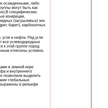
ки осажденными, либо
уппы могут быть как
ые).В специфических
ые конкреции,
ридных (засушливых) зон
рит, барит), карбонатных
 угля и нефти. Ряд угля
ят все углеводородные
ся к этой группе пород
очным отнесены условно.
ами в земной коре
ефа и внутреннего
ия позволили выделить
акие глобальные
о выражены в рельефе