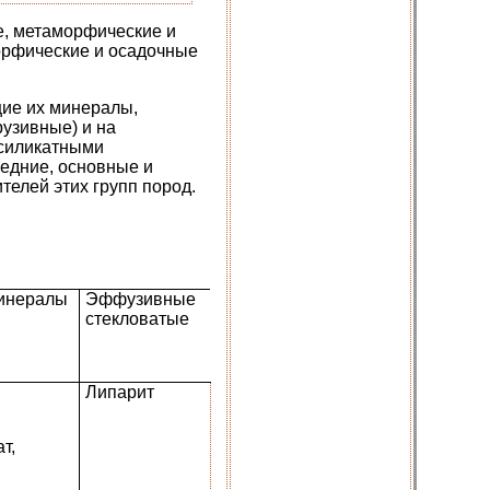
е, метаморфические и
орфические и осадочные
щие их минералы,
узивные) и на
 силикатными
редние, основные и
ителей этих групп пород.
инералы
Эффу­зивные
стекловатые
Липарит
т,