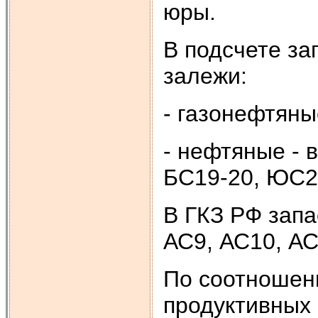
юры.
В подсчете з
залежи:
- газонефтяны
- нефтяные - 
БС19-20, ЮС2
В ГКЗ РФ зап
АС9, АС10, АС
По соотношен
продуктивных 