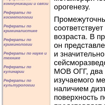
коммуникации и связи
орогенезу.
Рефераты по
Промежуточны
косметологии
соответствует
Рефераты по
криминалистике
возраста. В п
Рефераты по
он представл
криминологии
и значительн
Рефераты по науке и
технике
сейсморазведо
Рефераты по
МОВ ОГГ, два 
кулинарии
изучаемого м
Рефераты по
культурологии
наличием диз
поверхность 