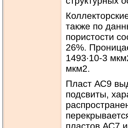
структурных о
Коллекторские
также по дан
пористости со
26%. Проницае
1493∙10-3 мкм
мкм2.
Пласт АС9 выд
подсвиты, ха
распростране
перекрываетс
пластов АС7 и