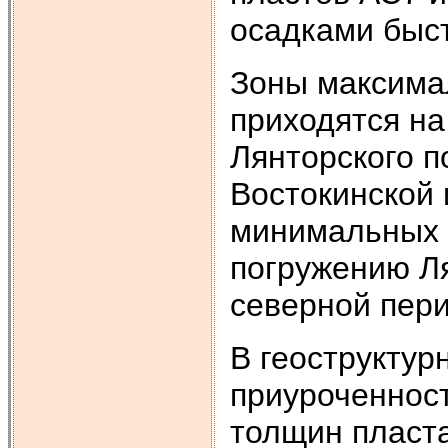
осадками быст
Зоны максима
приходятся н
Лянторского п
Востокинской 
минимальных 
погружению Ля
северной пери
В геоструктур
приуроченнос
толщин пласт