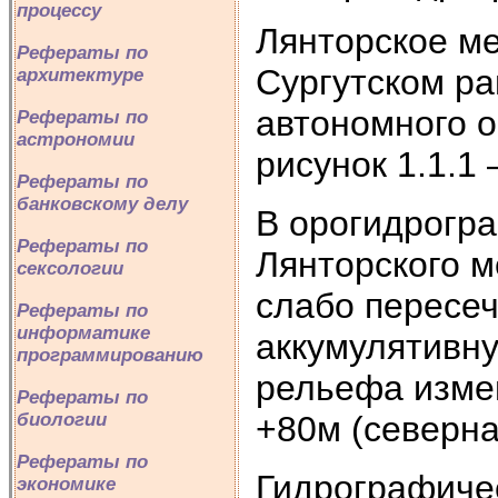
процессу
Лянторское м
Рефераты по
Сургутском ра
архитектуре
автономного о
Рефераты по
астрономии
рисунок 1.1.1 
Рефераты по
банковскому делу
В орогидрогр
Рефераты по
Лянторского 
сексологии
слабо пересе
Рефераты по
информатике
аккумулятивн
программированию
рельефа измен
Рефераты по
+80м (северна
биологии
Рефераты по
Гидрографичес
экономике