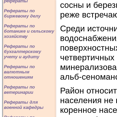
рефераты
сосны и берез
Рефераты по
реже встречаю
биржевому делу
Рефераты по
Среди источни
ботанике и сельскому
водоснабжени
хозяйству
поверхностных
Рефераты по
бухгалтерскому
четвертичных 
учету и аудиту
минерализова
Рефераты по
валютным
альб-сеноманс
отношениям
Рефераты по
Район относит
ветеринарии
населения не 
Рефераты для
военной кафедры
коренное насе