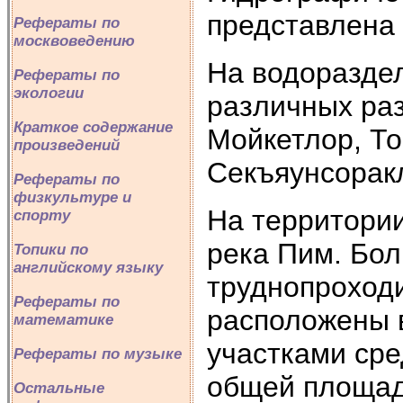
представлена 
Рефераты по
москвоведению
На водоразде
Рефераты по
экологии
различных раз
Краткое содержание
Мойкетлор, То
произведений
Секъяунсоракл
Рефераты по
физкультуре и
На территори
спорту
река Пим. Бол
Топики по
английскому языку
труднопроход
Рефераты по
расположены в
математике
участками сре
Рефераты по музыке
общей площади
Остальные