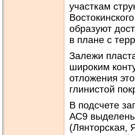
участкам стру
Востокинского
образуют дос
в плане с тер
Залежи пласт
широким конт
отложения это
глинистой по
В подсчете за
АС9 выделены
(Лянторская, 