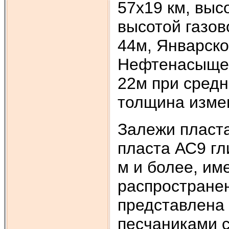
57х19 км, выс
высотой газов
44м, Январско
Нефтенасыщен
22м при сред
толщина измен
Залежи пласт
пласта АС9 гл
м и более, и
распростране
представлена
песчаниками 