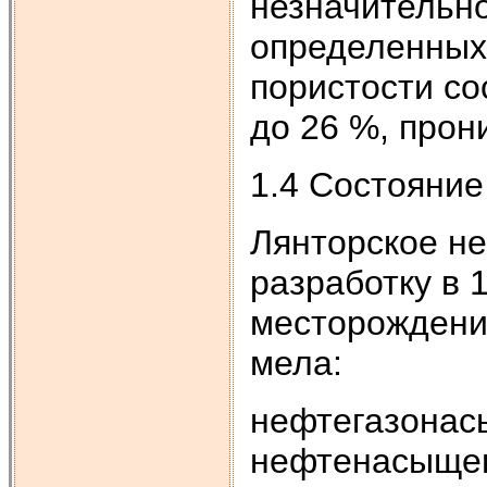
незначительно
определенных 
пористости со
до 26 %, прон
1.4 Состояни
Лянторское н
разработку в 
месторождени
мела:
нефтегазонас
нефтенасыщен