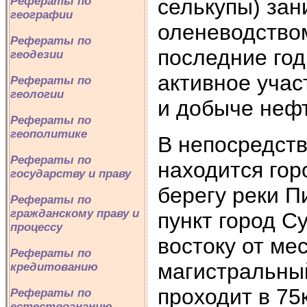
селькупы) за
Рефераты по
географии
оленеводство
Рефераты по
последние го
геодезии
активное учас
Рефераты по
геологии
и добыче неф
Рефераты по
геополитике
В непосредст
Рефераты по
находится гор
государству и праву
берегу реки 
Рефераты по
гражданскому праву и
пункт город Су
процессу
востоку от м
Рефераты по
магистральны
кредитованию
проходит в 75
Рефераты по
естествознанию