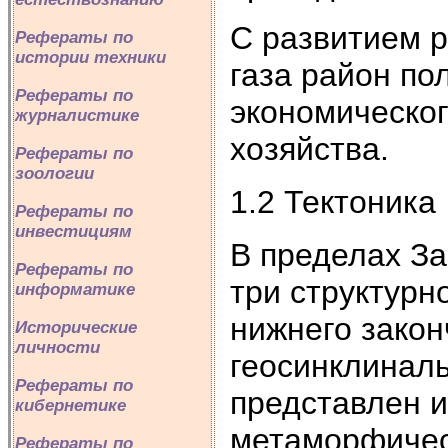
С развитием р
Рефераты по
истории техники
газа район по
Рефераты по
экономическог
журналистике
хозяйства.
Рефераты по
зоологии
1.2 Тектоника
Рефераты по
инвестициям
В пределах З
Рефераты по
три структурн
информатике
нижнего закон
Исторические
личности
геосинклиналь
Рефераты по
представлен 
кибернетике
метаморфичес
Рефераты по