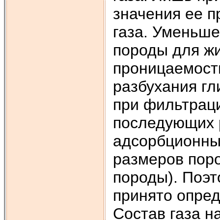
значения ее п
газа. Уменьше
породы для жи
проницаемость
разбухания гл
при фильтраци
последующих 
адсорбционных
размеров пор
породы). Поэ
принято опред
Состав газа н