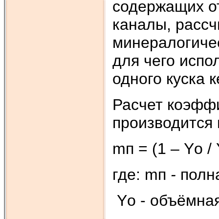
содержащих о
каналы, рассч
минералогичес
для чего испо
одного куска к
Расчет коэфф
производится
mп = (1 – Yо / 
где: mп
-
полна
Yо - объёмная