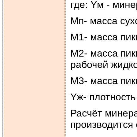
где: Yм - мине
Мп- масса сухо
М1- масса пик
М2- масса пик
рабочей жидко
М3- масса пик
Yж- плотность
Расчёт минера
производится 