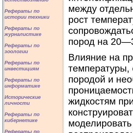
между отдельн
Рефераты по
рост температ
истории техники
сопровождать
Рефераты по
журналистике
пород на 20—
Рефераты по
зоологии
Влияние на п
Рефераты по
температуры,
инвестициям
породой и не
Рефераты по
информатике
проницаемости
Исторические
жидкостям при
личности
конструирова
Рефераты по
кибернетике
моделировать
Рефераты по