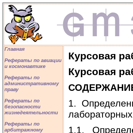
Главная
Курсовая ра
Рефераты по авиации
и космонавтике
Курсовая ра
Рефераты по
административному
СОДЕРЖАНИ
праву
1. Определени
Рефераты по
безопасности
лабораторных
жизнедеятельности
Рефераты по
1.1. Определ
арбитражному