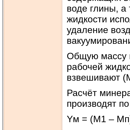
воде глины, а
жидкости испо
удаление возд
вакуумирован
Общую массу 
рабочей жидко
взвешивают (
Расчёт минер
производят п
Yм = (М1 – Мп)