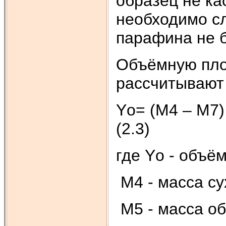
образец не ка
необходимо сл
парафина не б
Объёмную пло
рассчитывают
Yо= (М4 – М7) 
(2.3)
где Yо - объём
М4 - масса су
М5 - масса об