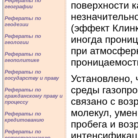
Рефераты по
поверхности к
географии
незначительно
Рефераты по
геодезии
(эффект Клинк
Рефераты по
иногда прониц
геологии
при атмосфер
Рефераты по
проницаемость
геополитике
Рефераты по
Установлено, 
государству и праву
среды газопро
Рефераты по
гражданскому праву и
связано с воз
процессу
молекул, уме
Рефераты по
кредитованию
пробега и воз
Рефераты по
интенсификац
естествознанию