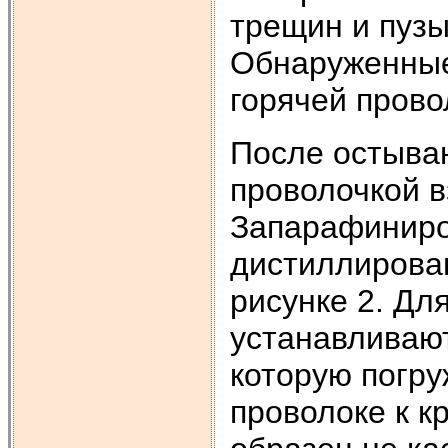
трещин и пузы
Обнаруженные
горячей прово
После остыва
проволочкой в
Запарафиниро
дистиллирован
рисунке 2. Дл
устанавливают
которую погр
проволоке к к