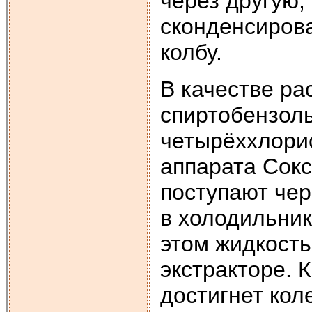
через другую,
сконденсирова
колбу.
В качестве ра
спиртобензол
четырёххлори
аппарата Сокс
поступают чер
в холодильник
этом жидкост
экстракторе. 
достигнет кол