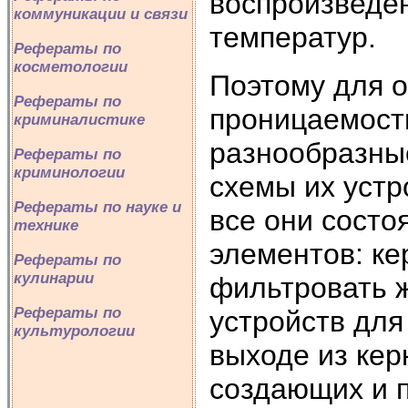
воспроизведе
коммуникации и связи
температур.
Рефераты по
косметологии
Поэтому для 
Рефераты по
проницаемост
криминалистике
разнообразны
Рефераты по
криминологии
схемы их уст
Рефераты по науке и
все они состо
технике
элементов: к
Рефераты по
кулинарии
фильтровать ж
Рефераты по
устройств для
культурологии
выходе из кер
создающих и 