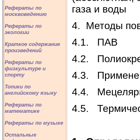
газа и воды
Рефераты по
москвоведению
4. Методы по
Рефераты по
экологии
4.1. ПАВ
Краткое содержание
произведений
4.2. Полиокр
Рефераты по
физкультуре и
4.3. Применен
спорту
Топики по
4.4. Мецеляр
английскому языку
Рефераты по
4.5. Термиче
математике
Рефераты по музыке
Остальные