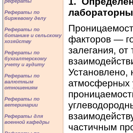
1.
Определен
рефераты
лабораторны
Рефераты по
биржевому делу
Проницаемость
Рефераты по
ботанике и сельскому
факторов — го
хозяйству
залегания, от
Рефераты по
взаимодействи
бухгалтерскому
учету и аудиту
Установлено, 
Рефераты по
атмосферных 
валютным
отношениям
проницаемост
Рефераты по
углеводородны
ветеринарии
взаимодейств
Рефераты для
военной кафедры
частичным пр