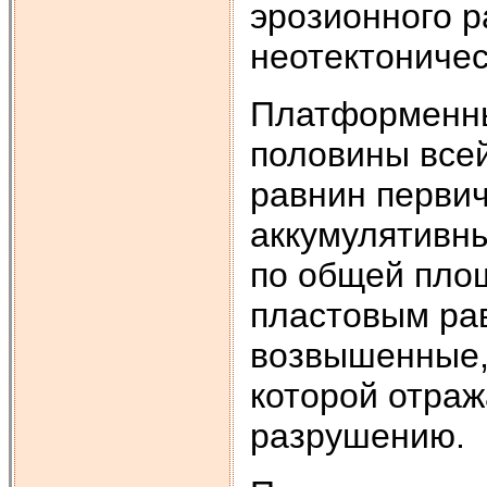
эрозионного р
неотектоничес
Платформенны
половины все
равнин перви
аккумулятивны
по общей пло
пластовым ра
возвышенные,
которой отраж
разрушению.