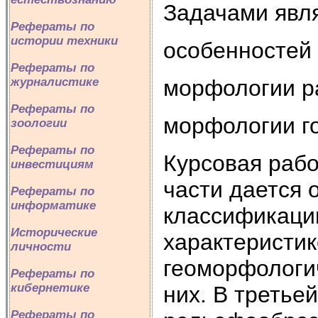
Задачами явля
Рефераты по
истории техники
особенностей
Рефераты по
морфологии р
журналистике
Рефераты по
морфологии го
зоологии
Рефераты по
Курсовая рабо
инвестициям
части дается 
Рефераты по
информатике
классификаци
Исторические
характеристик
личности
геоморфологи
Рефераты по
кибернетике
них. В третье
Рефераты по