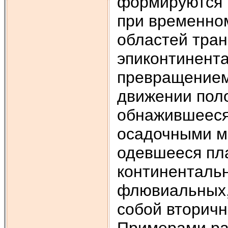
формируются в
при временно
областей тран
эпиконтинент
превращением
движении пол
обнажившееся 
осадочными м
одевшееся пл
континенталь
флювиальных,
собой вторичн
Примерами ра