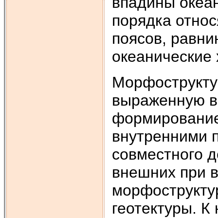
впадины океан
порядка относ
поясов, равн
океанические 
Морфострукту
выраженную в 
формирование
внутренними п
совместного д
внешних при 
морфострукту
геотектуры. К