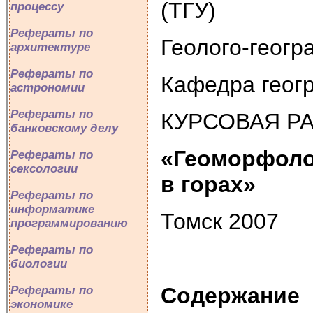
(ТГУ)
процессу
Рефераты по
Геолого-геогр
архитектуре
Рефераты по
Кафедра геог
астрономии
Рефераты по
КУРСОВАЯ Р
банковскому делу
«Геоморфоло
Рефераты по
сексологии
в горах»
Рефераты по
информатике
Томск 2007
программированию
Рефераты по
биологии
Содержание
Рефераты по
экономике