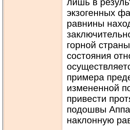
лишь в резуль
экзогенных фа
равнины наход
заключительн
горной страны
состояния отн
осуществляетс
примера пред
измененной п
привести про
подошвы Аппа
наклонную рав