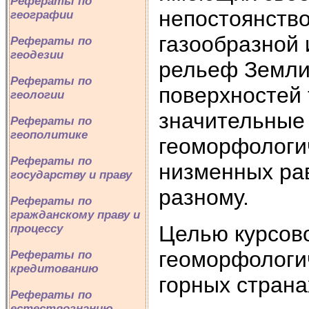
Рефераты по
непостоянство
географии
газообразной 
Рефераты по
геодезии
рельеф Земли
Рефераты по
поверхностей 
геологии
значительные 
Рефераты по
геополитике
геоморфологич
Рефераты по
низменных рав
государству и праву
разному.
Рефераты по
гражданскому праву и
Целью курсов
процессу
геоморфологи
Рефераты по
кредитованию
горных страна
Рефераты по
естествознанию