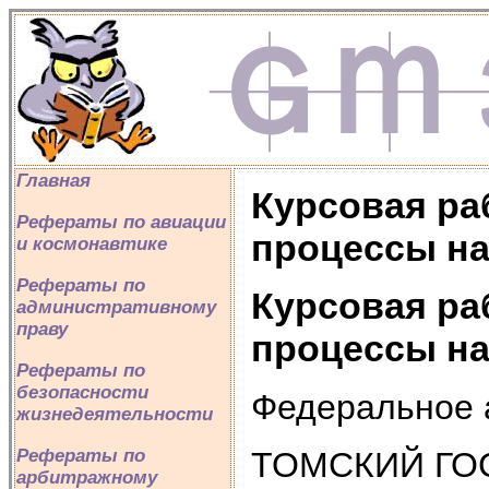
Главная
Курсовая ра
Рефераты по авиации
процессы на
и космонавтике
Рефераты по
Курсовая ра
административному
праву
процессы на
Рефераты по
безопасности
Федеральное 
жизнедеятельности
ТОМСКИЙ ГО
Рефераты по
арбитражному