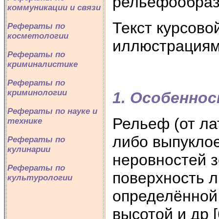
рельефообраз
коммуникации и связи
Текст курсово
Рефераты по
косметологии
иллюстрациям
Рефераты по
криминалистике
Рефераты по
криминологии
1. Особенно
Рефераты по науке и
Рельеф (от лат
технике
либо выпуклое
Рефераты по
кулинарии
неровностей з
Рефераты по
поверхность 
культурологии
определённой 
высотой и др [