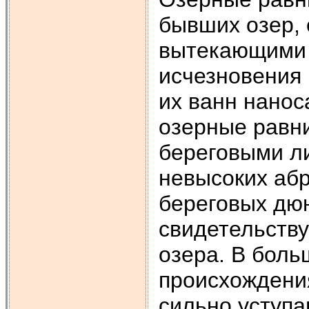
бывших озер, 
вытекающими 
исчезновения 
их ванн нанос
озерные равн
береговыми л
невысоких абр
береговых дюн
свидетельств
озера. В боль
происхождени
сильно уступа