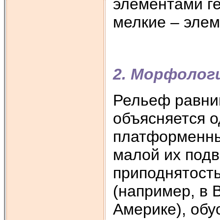
элементами ге
мелкие – эле
2. Морфолог
Рельеф равнин
объясняется о
платформенны
малой их под
приподнятост
(например, в 
Америке), об