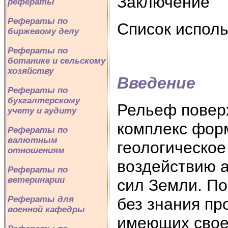
Заключение
рефераты
Рефераты по
Список испол
биржевому делу
Рефераты по
ботанике и сельскому
хозяйству
Введение
Рефераты по
бухгалтерскому
Рельеф повер
учету и аудиту
комплекс фор
Рефераты по
валютным
геологическое
отношениям
воздействию 
Рефераты по
ветеринарии
сил Земли. П
Рефераты для
без знания пр
военной кафедры
имеющих свое