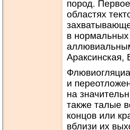
пород. Первое
областях тект
захватывающе
в нормальных 
аллювиальным
Араксинская, 
Флювиогляциа
и переотложе
на значительн
также талые в
концов или кр
вблизи их вых