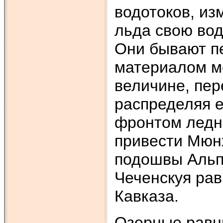
водотоков, из
льда свою вод
Они бывают п
материалом мо
величине, пер
распределяя е
фронтом ледн
привести Мюнх
подошвы Альп,
Чеченскуя ра
Кавказа.
Озерные равн