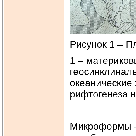
Рисунок 1 – П
1 – материков
геосинклиналь
океанические 
рифтогенеза 
Микроформы –