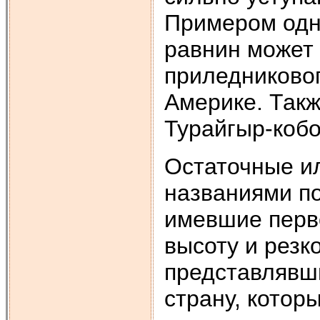
Примером одн
равнин может 
приледниковог
Америке. Такж
Турайгыр-кобо
Остаточные и
названиями п
имевшие перв
высоту и рез
представлявши
страну, котор