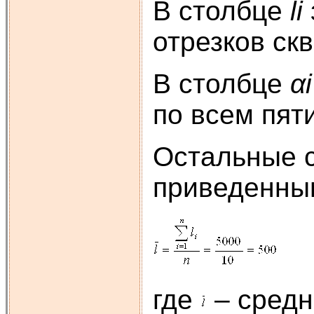
В столбце
li
отрезков ск
В столбце
αi
по всем пят
Остальные с
приведенным
где
– средн