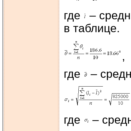
где
– средн
в таблице.
где
– средн
где
– сред