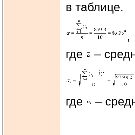
в таблице.
где
– средн
где
– сред