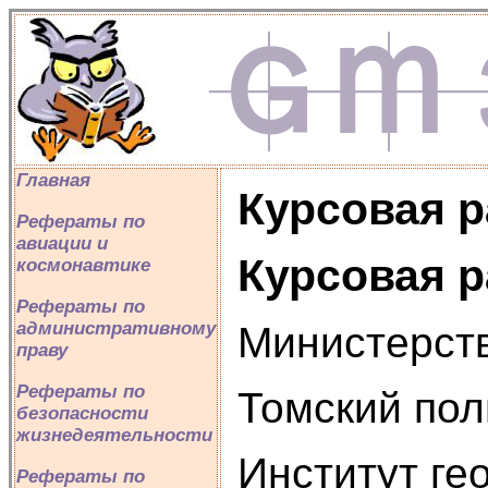
Главная
Курсовая р
Рефераты по
авиации и
Курсовая р
космонавтике
Рефераты по
административному
Министерст
праву
Рефераты по
Томский пол
безопасности
жизнедеятельности
Институт ге
Рефераты по