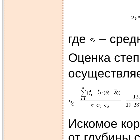
где
– средн
Оценка степ
осуществля
Искомое кор
от глубины 