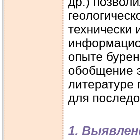
др.) позвол
геологическ
технически 
информацио
опыте бурен
обобщение э
литературе 
для последо
1. Выявле