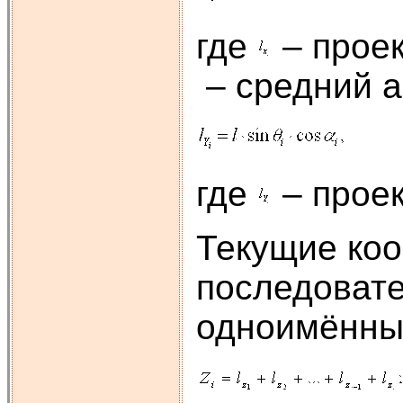
где
– прое
– средний а
где
– прое
Текущие коо
последовате
одноимённы