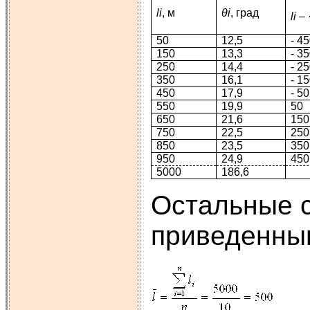
li
, м
θi
, град
li
–
50
12,5
- 4
150
13,3
- 3
250
14,4
- 2
350
16,1
- 1
450
17,9
- 50
550
19,9
50
650
21,6
150
750
22,5
250
850
23,5
350
950
24,9
450
5000
186,6
Остальные с
приведенным