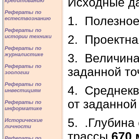
Исходные д
кредитованию
Рефераты по
1. Полезно
естествознанию
Рефераты по
2. Проектна
истории техники
Рефераты по
3. Величина
журналистике
Рефераты по
заданной т
зоологии
Рефераты по
4. Среднекв
инвестициям
от заданной
Рефераты по
информатике
5. .Глубина
Исторические
личности
трассы
670 
Рефераты по