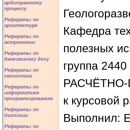
арбитражному
процессу
Геологоразв
Рефераты по
архитектуре
Кафедра те
Рефераты по
астрономии
полезных и
Рефераты по
банковскому делу
группа 2440
Рефераты по
сексологии
РАСЧЁТНО
Рефераты по
информатике
к курсовой 
программированию
Рефераты по
Выполнил: Е
биологии
Рефераты по