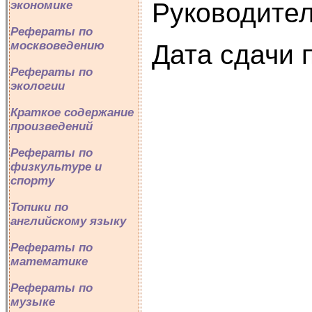
Руководител
экономике
Рефераты по
москвоведению
Дата сдачи 
Рефераты по
экологии
по г
Краткое содержание
произведений
факт
Рефераты по
физкультуре и
Дата 
спорту
Топики по
Оц
английскому языку
Рефераты по
зап
математике
Рефераты по
док
музыке