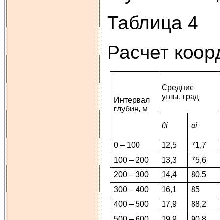
Таблица 4
Расчет коор
Средние
углы, град
Интервал
глубин, м
θi
αi
0 – 100
12,5
71,7
100 – 200
13,3
75,6
200 – 300
14,4
80,5
300 – 400
16,1
85
400 – 500
17,9
88,2
500 – 600
19,9
90,8