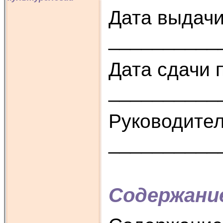
Дата выдач
__________
Дата сдачи 
___________
Руководите
__________
Содержани