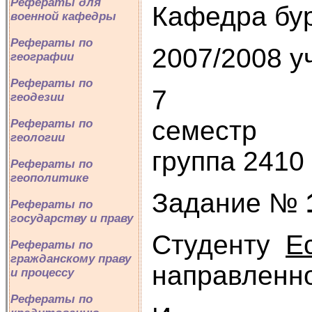
Рефераты для
Кафедра бу
военной кафедры
Рефераты по
2007/2008 уч
географии
Рефераты по
7
геодезии
с
Рефераты по
геологии
группа 2410
Рефераты по
геополитике
Задание №
Рефераты по
государству и праву
Студенту
Е
Рефераты по
гражданскому праву
направленн
и процессу
Рефераты по