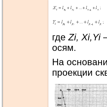
где
Zi, Xi,Yi
–
осям.
На основани
проекции скв