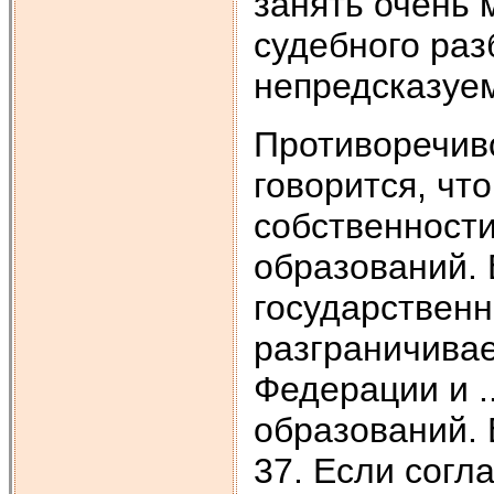
занять очень 
судеб­ного ра
непредсказуе
Противоречиво
говорится, чт
собственности
образований. В
государствен­
разграничивае
Федерации и .
образований. 
37. Если согл