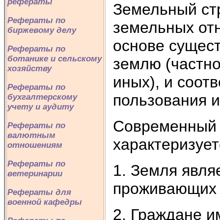
рефераты
Земельный ст
Рефераты по
земельных от
биржевому делу
основе сущес
Рефераты по
ботанике и сельскому
землю (частно
хозяйству
иных), и соот
Рефераты по
пользования и
бухгалтерскому
учету и аудиту
Современный 
Рефераты по
валютным
характеризуе
отношениям
Рефераты по
1. Земля явля
ветеринарии
проживающих 
Рефераты для
военной кафедры
2. Граждане и