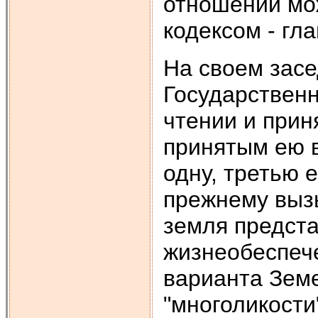
отношении мо
ко­дексом - г
На своем засе
Государствен
чтении и прин
принятым ею 
одну, третью 
прежнему вызы
земля предста
жизнеобеспеч
варианта Земе
"многоликости