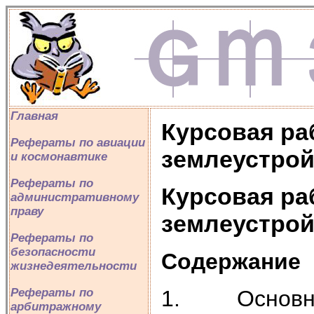
Главная
Курсовая ра
Рефераты по авиации
землеустрой
и космонавтике
Рефераты по
Курсовая ра
административному
праву
землеустрой
Рефераты по
безопасности
Содержание
жизнедеятельности
1. Основные 
Рефераты по
арбитражному