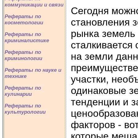
коммуникации и связи
Сегодня можно
Рефераты по
становления з
косметологии
рынка земель 
Рефераты по
криминалистике
сталкивается 
Рефераты по
на земли данн
криминологии
преимуществе
Рефераты по науке и
технике
участки, необ
одинаковые з
Рефераты по
кулинарии
тенденции и з
Рефераты по
ценообразован
культурологии
факторов - во
которые меша