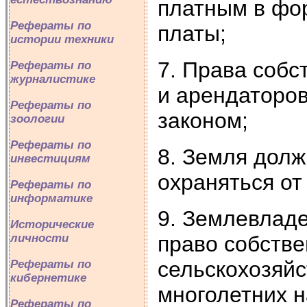
платным в фо
Рефераты по
платы;
истории техники
7. Права собс
Рефераты по
журналистике
и арендаторо
Рефераты по
законом;
зоологии
Рефераты по
8. Земля долж
инвестициям
охраняться от
Рефераты по
информатике
9. Землевлад
Исторические
право собстве
личности
сельскохозяйс
Рефераты по
кибернетике
многолетних н
Рефераты по