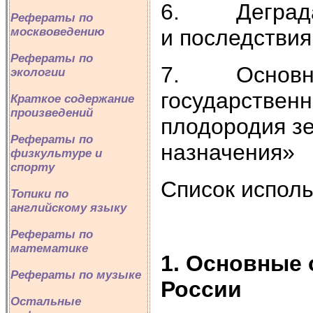
6. Деградаци
Рефераты по
и последствия
москвоведению
Рефераты по
7. Основны
экологии
государствен
Краткое содержание
произведений
плодородия з
Рефераты по
назначения»
физкультуре и
спорту
Список испол
Топики по
английскому языку
Рефераты по
математике
1. Основные 
Рефераты по музыке
России
Остальные