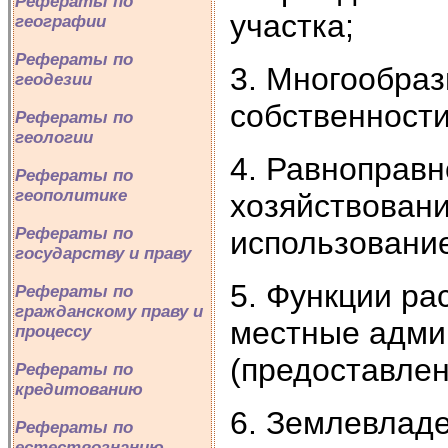
Рефераты по
участка;
географии
Рефераты по
3. Многообраз
геодезии
собственности
Рефераты по
геологии
4. Равноправн
Рефераты по
геополитике
хозяйствовани
Рефераты по
использование
государству и праву
5. Функции р
Рефераты по
гражданскому праву и
местные адми
процессу
(предоставлен
Рефераты по
кредитованию
6. Землевлад
Рефераты по
естествознанию