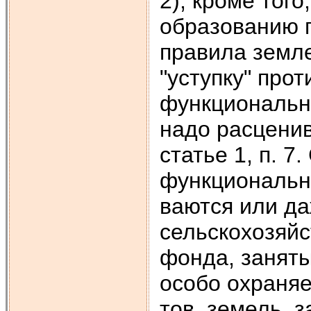
2), кроме тог
образованию п
правила землеп
"уступку" про
функциональн
надо рас­цени
статье 1, п. 7
функциональн
ваются или д
сельскохозяй­
фонда, заняты
особо охраняе
тов, земель, 