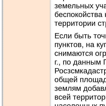
земель­ных уч
беспокойства 
территории ст
Если быть точ
пунктов, на к
снимаются огр
г., по данным
Росзсмкадастра
общей площад
землям добавл
всей территор
населенных п