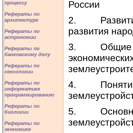
России
процессу
Рефераты по
2. Развитие 
архитектуре
развития наро
Рефераты по
астрономии
3. Общие пон
Рефераты по
банковскому делу
экономических
Рефераты по
землеустроит
сексологии
4. Понятие с
Рефераты по
информатике
землеустройст
программированию
Рефераты по
5. Основные
биологии
землеустройс
Рефераты по
экономике