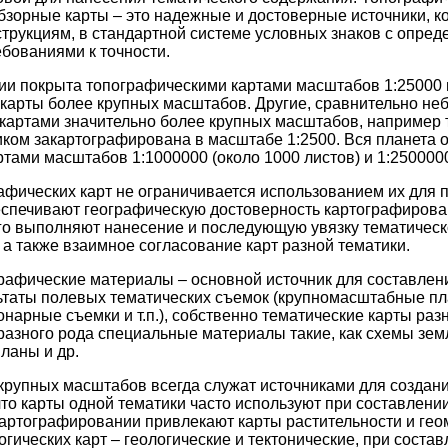
бзорные карты – это надежные и достоверные источники, к
трукциям, в стандартной системе условных знаков с опред
бованиями к точности.
ии покрыта топографическими картами масштабов 1:25000 
карты более крупных масштабов. Другие, сравнительно н
картами значительно более крупных масштабов, например 
ком закартографирована в масштабе 1:2500. Вся планета 
ами масштабов 1:1000000 (около 1000 листов) и 1:2500000 
фических карт не ограничивается использованием их для п
спечивают географическую достоверность картографирован
го выполняют нанесение и последующую увязку тематичес
 а также взаимное согласование карт разной тематики.
графические материалы
–
основной источник для составлени
ьтаты полевых тематических съемок (крупномасштабные пл
нарные съемки и т.п.), собственно тематические карты раз
 разного рода специальные материалы такие, как схемы зе
ланы и др.
крупных масштабов всегда служат источниками для создан
что карты одной тематики часто используют при составлени
картографировании привлекают карты растительности и гео
гических карт – геологические и тектонические, при состав