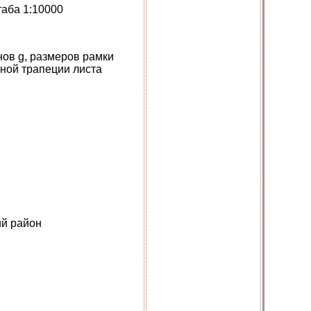
таба 1:10000
нов g, размеров рамки
ной трапеции листа
ий район