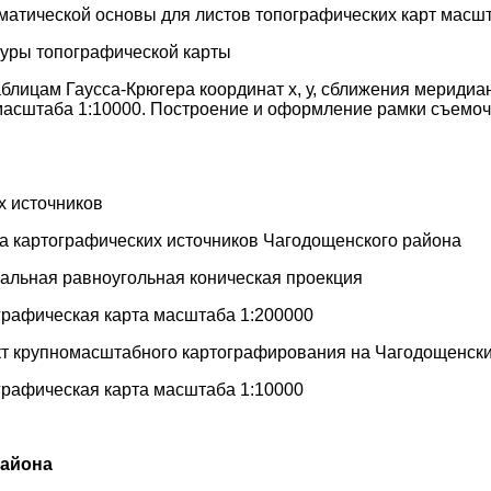
матической основы для листов топографических карт масш
туры топографической карты
аблицам Гаусса-Крюгера координат х, у, сближения меридиа
масштаба 1:10000. Построение и оформление рамки съемоч
х источников
а картографических источников Чагодощенского района
альная равноугольная коническая проекция
графическая карта масштаба 1:200000
кт крупномасштабного картографирования на Чагодощенск
графическая карта масштаба 1:10000
айона