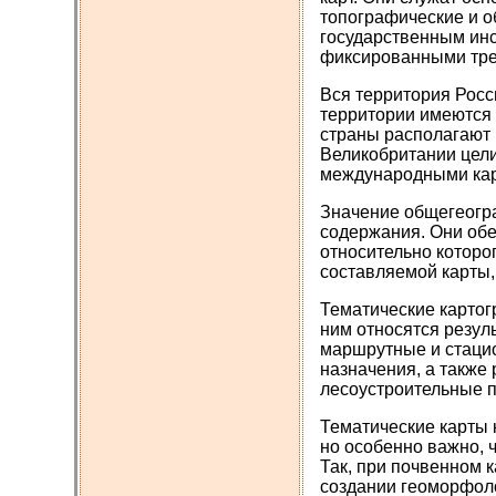
топографические и о
государственным инс
фиксированными тре
Вся территория Росс
территории имеются 
страны располагают 
Великобритании цели
международными карт
Значение общегеогра
содержания. Они обе
относительно которо
составляемой карты,
Тематические карто
ним относятся резул
маршрутные и стацио
назначения, а также
лесоустроительные п
Тематические карты 
но особенно важно, 
Так, при почвенном 
создании геоморфоло