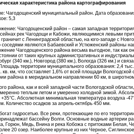
фическая характеристика района картографирования
: Чагодощенский муниципальный район. Дата образования:
кое: 5,3
жение: Чагодощенский район – самая западная территория
ссейнах рек Чагодощи и Кабожи, являющимися левыми прит
 граничит с Ленинградской областью, на юго-западе с Новго
го соседями являются Бабаевский и Устюженский районы на
жение Чагодощенского района весьма выгодное, так как он
тоянии от таких крупных административных и индустриаль
рбург (340 км.), Новгород (380 км.), Вологда (326 км.) и свя
Площадь территории муниципального образования: 2,4 тыс.
. кв. км, что составляет 1,6% от всей площади Вологодско
ии района в меридиальном направлении 60 км, в широтном 
го района, как и всей западной части Вологодской области
умеренно теплым летом и умеренно холодной зимой. Абсо
 +35°С. Абсолютная минимальная температура воздуха -47
м. Количество осадков за апрель-октябрь 450 мм.
богат гидросетью. Все реки, протекающие по его территори
 принадлежат бассейну Волги. Основные водные артерии ра
, Горюн, Медь, Внина и река Кобожа с притоками Белая, Че
олее 20 озер. Наиболее крупные из них Черное, Сиглинское,