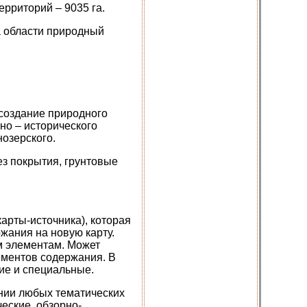
рриторий – 9035 га.
а области природный
 создание природного
но – исторического
озерского.
з покрытия, грунтовые
арты-источника), которая
жания на новую карту.
м элементам. Может
ементов содержания. В
ие и специальные.
ении любых тематических
еские, обзорно-