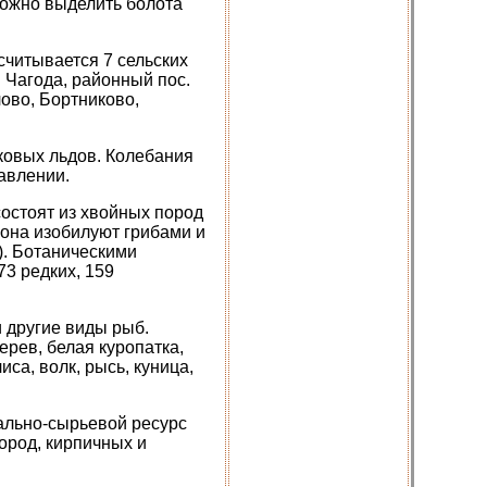
можно выделить болота
считывается 7 сельских
 Чагода, районный пос.
ово, Бортниково,
ковых льдов. Колебания
авлении.
состоят из хвойных пород
йона изобилуют грибами и
). Ботаническими
73 редких, 159
и другие виды рыб.
ерев, белая куропатка,
са, волк, рысь, куница,
ально-сырьевой ресурс
ород, кирпичных и