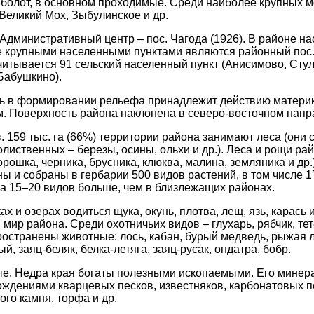
болот, в основном проходимые. Среди наиболее крупных 
Великий Мох, Зыбулинское и др.
Административный центр – пос. Чагода (1926). В районе на
 крупными населенными пунктами являются районный пос.
читывается 91 сельский населенный пункт (Анисимово, Стул
Бабушкино).
ь в формировании рельефа принадлежит действию матери
 м. Поверхность района наклонена в северо-восточном напр
 159 тыс. га (66%) территории района занимают леса (они 
олиственных – березы, осины, ольхи и др.). Леса и рощи ра
рошка, черника, брусника, клюква, малина, земляника и др.
ы и собраны в гербарии 500 видов растений, в том числе 1
на 15–20 видов больше, чем в близлежащих районах.
х и озерах водиться щука, окунь, плотва, лещ, язь, карась 
мир района. Среди охотничьих видов – глухарь, рябчик, тет
остранены животные: лось, кабан, бурый медведь, рыжая ли
й, заяц-беляк, белка-летяга, заяц-русак, ондатра, бобр.
е.
Недра края богаты полезными ископаемыми. Его минер
ждениями кварцевых песков, известняков, карбонатовых п
ого камня, торфа и др.