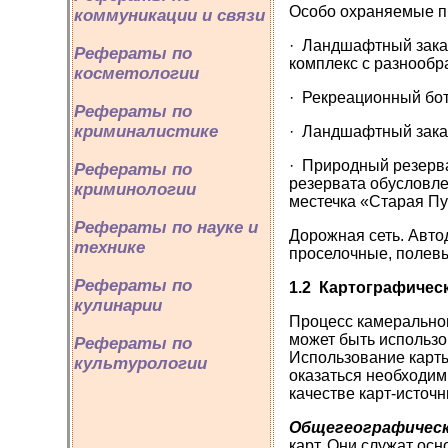
Особо охраняемые п
коммуникации и связи
· Ландшафтный заказ
Рефераты по
комплекс с разнообр
косметологии
· Рекреационный бот
Рефераты по
криминалистике
· Ландшафтный заказ
· Природный резерва
Рефераты по
резервата обусловле
криминологии
местечка «Старая Пу
Рефераты по науке и
Дорожная сеть.
Авто
технике
проселочные, полевы
Рефераты по
1.2
Картографическ
кулинарии
Процесс камеральног
может быть использо
Рефераты по
Использование карты
культурологии
оказаться необходим
качестве карт-источ
Общегеографичес
карт. Они служат ос