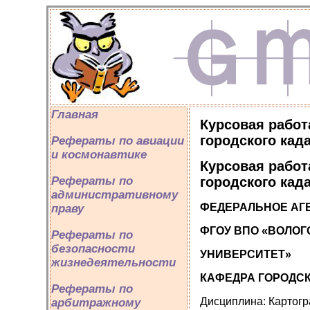
Главная
Курсовая работ
городского кад
Рефераты по авиации
и космонавтике
Курсовая работ
городского кад
Рефераты по
административному
ФЕДЕРАЛЬНОЕ АГ
праву
ФГОУ ВПО «ВОЛО
Рефераты по
безопасности
УНИВЕРСИТЕТ»
жизнедеятельности
КАФЕДРА ГОРОДСК
Рефераты по
Дисциплина: Картог
арбитражному