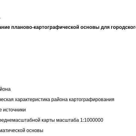
А
ание планово-картографической основы для городског
айона
ческая характеристика района картографирования
е источники
среднемасштабной карты масштаба 1:1000000
ематической основы