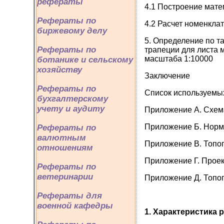
рефераты
4.1 Построение мате
Рефераты по
4.2 Расчет номенкла
биржевому делу
5. Определение по т
Рефераты по
трапеции для листа 
масштаба 1:10000
ботанике и сельскому
хозяйству
Заключение
Рефераты по
Список используемы
бухгалтерскому
учету и аудиту
Приложение А. Схем
Приложение Б. Норм
Рефераты по
валютным
Приложение В. Топо
отношениям
Приложение Г. Прое
Рефераты по
ветеринарии
Приложение Д. Топо
Рефераты для
военной кафедры
1.
Характеристика
р