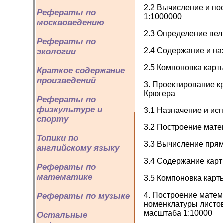
2.2 Вычисление и по
Рефераты по
1:1000000
москвоведению
2.3 Определение вел
Рефераты по
2.4 Содержание и на
экологии
2.5 Компоновка карт
Краткое содержание
произведений
3. Проектирование к
Крюгера
Рефераты по
физкультуре и
3.1 Назначение и ис
спорту
3.2 Построение мате
Топики по
3.3 Вычисление прям
английскому языку
3.4 Содержание кар
Рефераты по
математике
3.5 Компоновка карт
4. Построение матем
Рефераты по музыке
номенклатуры листов
масштаба 1:10000
Остальные