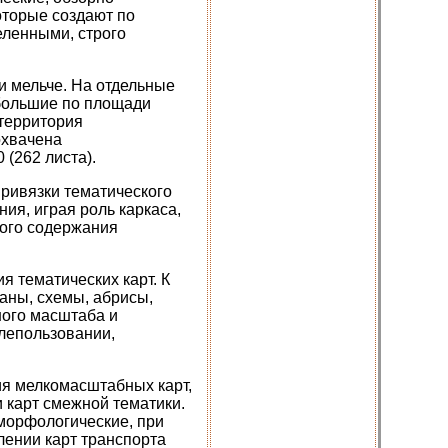
оторые создают по
еленными, строго
и мельче. На отдельные
ебольшие по площади
территория
охвачена
(262 листа).
ривязки тематического
ия, играя роль каркаса,
кого содержания
я тематических карт. К
аны, схемы, абрисы,
ного масштаба и
млепользовании,
ия мелкомасштабных карт,
и карт смежной тематики.
морфологические, при
лении карт транспорта