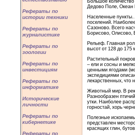
Большое количество 
Дедово Поле, Океан 
Рефераты по
Населенные пункты. 
истории техники
поселений. Наиболее
Сазоново. Всего нас
Рефераты по
Борисово, Олисово, 
журналистике
Рельеф.
Главная рол
Рефераты по
высот от 128 до 175
зоологии
Растительный покров.
Рефераты по
– ели и сосны и мелк
инвестициям
ценными ягодами (мо
экспедициями описан
лекарственных, что 
Рефераты по
информатике
Животный мир. В река
Разнообразен птичий 
Исторические
утки. Наиболее распр
личности
горностай, хорь черны
Рефераты по
Полезные ископаемы
кибернетике
представлен месторо
красящих глин, бутов
Рефераты по