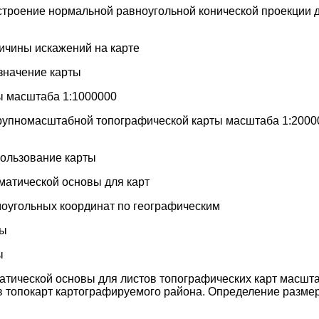
строение нормальной равноугольной конической проекции 
ичины искажений на карте
значение карты
ы масштаба 1:1000000
рупномасштабной топографической карты масштаба 1:20000
пользование карты
матической основы для карт
оугольных координат по географическим
ты
ы
атической основы для листов топографических карт масшта
 топокарт картографируемого района. Определение разме