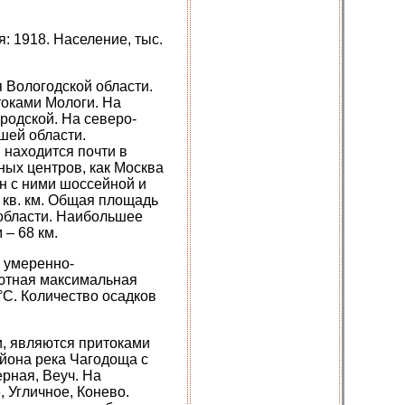
 1918. Население, тыс.
 Вологодской области.
оками Мологи. На
родской. На северо-
шей области.
 находится почти в
ных центров, как Москва
зан с ними шоссейной и
 кв. км. Общая площадь
й области. Наибольшее
– 68 км.
, умеренно-
лютная максимальная
°С. Количество осадков
и, являются притоками
йона река Чагодоща с
рная, Веуч. На
 Угличное, Конево.