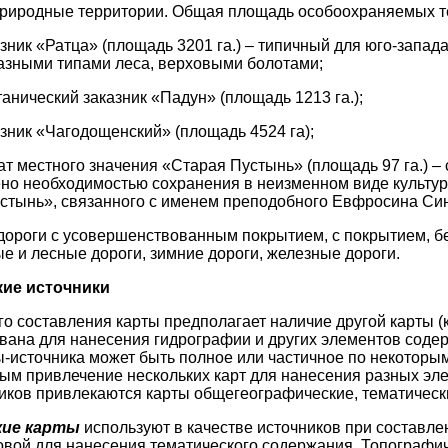
риродные территории. Общая площадь особоохраняемых те
ник «Ратца» (площадь 3201 га.) – типичный для юго-запад
азными типами леса, верховыми болотами;
анический заказник «Падун» (площадь 1213 га.);
ник «Чагодощенский» (площадь 4524 га);
т местного значения «Старая Пустынь» (площадь 97 га.) –
но необходимостью сохранения в неизменном виде культур
стынь», связанного с именем преподобного Евфросина Син
дороги с усовершенствованным покрытием, с покрытием, бе
е и лесные дороги, зимние дороги, железные дороги.
ие источники
о составления карты предполагает наличие другой карты (к
вана для нанесения гидрографии и других элементов содер
-источника может быть полное или частичное по некоторы
ым привлечение нескольких карт для нанесения разных эл
ников привлекаются карты общегеографические, тематическ
кие карты
используют в качестве источников при составл
новой для нанесения тематического содержания. Топографич