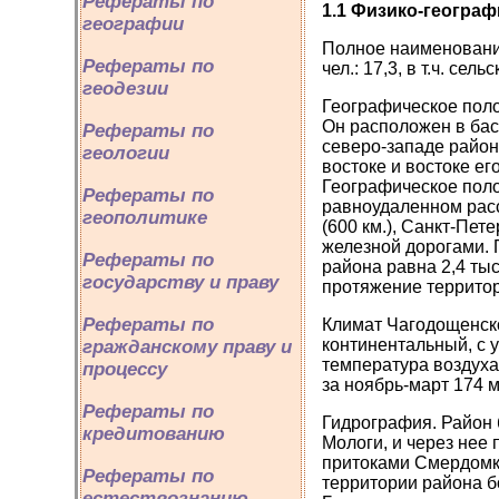
Рефераты по
1.1 Физико-геогра
географии
Полное наименование
Рефераты по
чел.: 17,3, в т.ч. сельс
геодезии
Географическое поло
Он расположен в ба
Рефераты по
северо-западе район
геологии
востоке и востоке е
Географическое поло
Рефераты по
равноудаленном расс
геополитике
(600 км.), Санкт-Пете
железной дорогами. 
Рефераты по
района равна 2,4 тыс
государству и праву
протяжение территор
Рефераты по
Климат Чагодощенско
континентальный, с 
гражданскому праву и
температура воздуха
процессу
за ноябрь-март 174 м
Рефераты по
Гидрография. Район 
кредитованию
Мологи, и через нее
притоками Смердомка
Рефераты по
территории района б
естествознанию