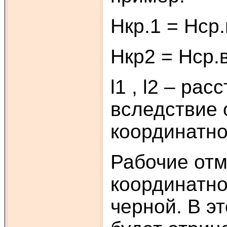
Нкр.1 = Hср.в
Нкр2 = Hср.вк
l1 , l2 – ра
вследствие 
координатно
Рабочие отм
координатно
черной. В э