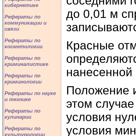
соседними г
кибернетике
до 0,01 м с
Рефераты по
коммуникации и
записывают
связи
Рефераты по
Красные отме
косметологии
определяютс
Рефераты по
криминалистике
нанесенной 
Рефераты по
криминологии
Положение и
Рефераты по науке
и технике
этом случае
Рефераты по
условия нул
кулинарии
условия мин
Рефераты по
культурологии