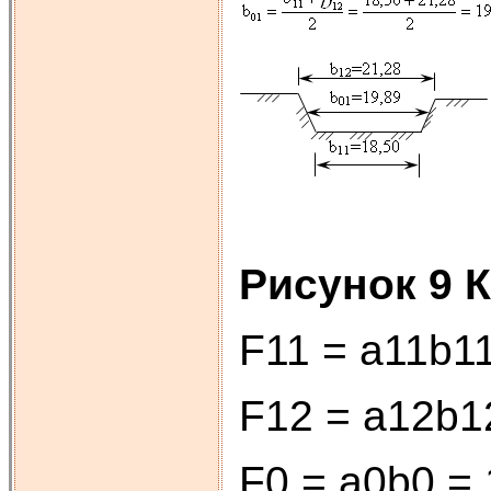
Рисунок 9 
F11 = а11b11
F12 = а12b12
F0 = а0b0 = 