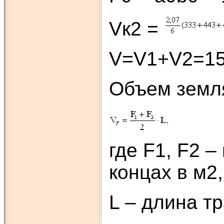
Vк2 =
V=V1+V2=15
Объем земля
где F1, F2 
концах в м2,
L – длина тр