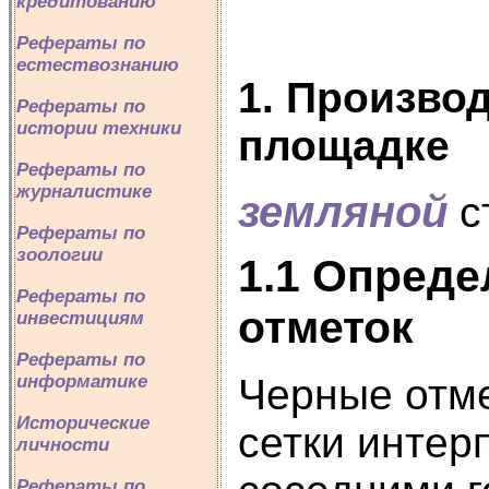
кредитованию
Рефераты по
естествознанию
1. Произво
Рефераты по
истории техники
площадке
Рефераты по
журналистике
земляной
с
Рефераты по
зоологии
1.1 Опреде
Рефераты по
отметок
инвестициям
Рефераты по
информатике
Черные отме
Исторические
сетки интер
личности
Рефераты по