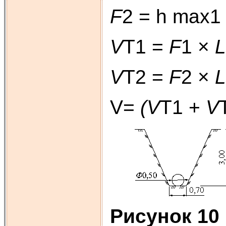
F
2 = h max1 
V
Т1 =
F
1 ×
L
V
Т2 =
F
2 ×
L
V=
(V
Т1 +
V
Рисунок 10