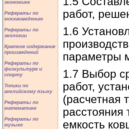
1.5 Составл
экономике
работ, реше
Рефераты по
москвоведению
1.6 Установ
Рефераты по
экологии
производств
Краткое содержание
произведений
параметры 
Рефераты по
физкультуре и
1.7 Выбор с
спорту
работ, уста
Топики по
английскому языку
(расчетная 
Рефераты по
математике
расстояния 
Рефераты по
емкость ков
музыке