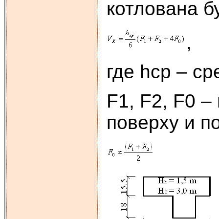
котлована б
,
где hср – ср
F1, F2, F0 
поверху и п