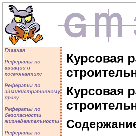
Главная
Курсовая р
Рефераты по
авиации и
строитель
космонавтике
Рефераты по
Курсовая р
административному
праву
строитель
Рефераты по
безопасности
Содержани
жизнедеятельности
Рефераты по