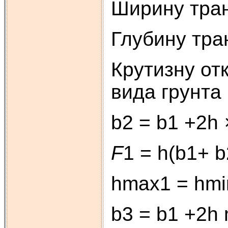
Ширину тра
Глубину тра
Крутизну от
вида грунта 
b2 = b1 +2h
F
1 = h(b1+ b
hmax1 = hmin
b3 = b1 +2h