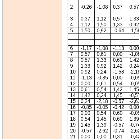
2
-0,26
-1,08
0,37
0,5
3
0,37
1,12
0,57
1,3
4
1,12
1,50
1,33
0,9
5
1,50
0,92
-0,64
-1,5
6
-1,17
-1,08
-1,13
0,0
7
0,57
0,61
0,00
-1,0
8
0,57
1,33
0,61
1,4
9
1,33
0,92
1,42
0,2
10
0,92
0,24
-1,58
-2,1
11
-1,13
-0,85
0,00
-0,0
12
0,00
0,61
0,54
-0,0
13
0,61
0,54
1,42
1,4
14
1,42
0,24
1,45
-0,5
15
0,24
-2,18
-0,57
-2,6
16
-0,85
-0,05
-0,42
0,0
17
0,00
0,54
0,60
-0,0
18
0,54
1,45
0,60
1,3
19
1,45
1,39
-0,57
-0,7
20
-0,57
-2,62
-0,74
-2,6
21
0,00
0,00
0,31
-0,4