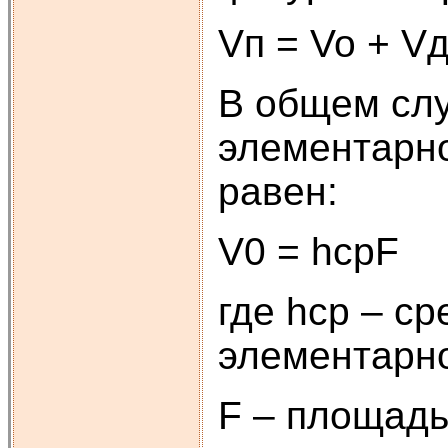
Vп = Vo + V
В общем слу
элементарно
равен:
V0 = hсрF
где hср – с
элементарн
F – площад