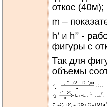
откос (40м);
m – показате
h’ и h’’ - р
фигуры с от
Так для фиг
объемы соот