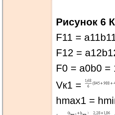
Рисунок 6 
F11 = а11b11
F12 = а12b12
F0 = а0b0 = 
Vк1 =
hmax1 = hmin