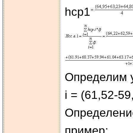
hср1
Определим у
i = (61,52-5
Определение
пример: