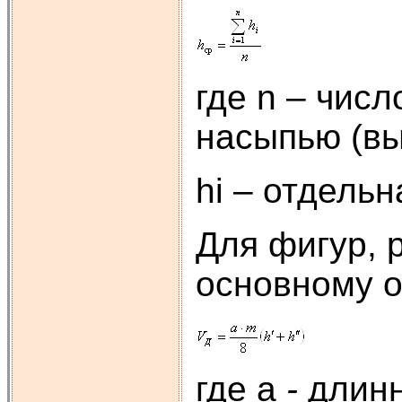
где n – чис
насыпью (вы
hi – отдель
Для фигур, 
основному о
где a
-
длин