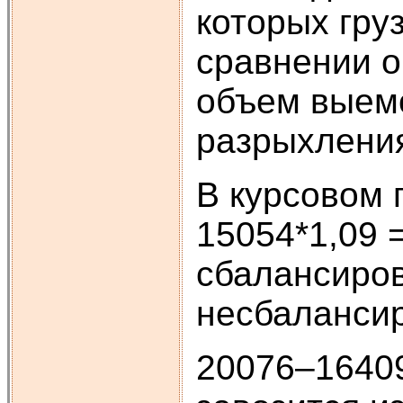
которых гру
сравнении 
объем выемо
разрыхлени
В курсовом 
15054*1,09 =
сбалансиров
несбалансир
20076–16409 