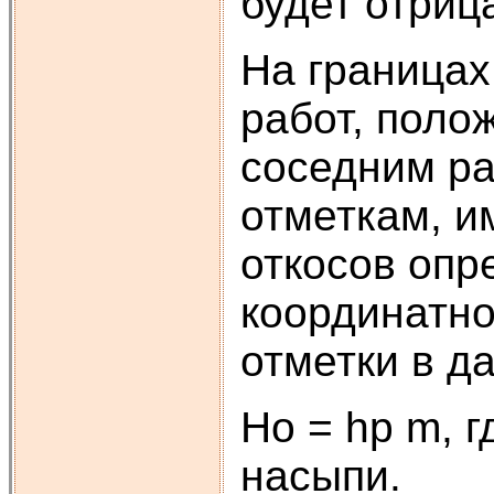
будет отриц
На границах
работ, поло
соседним ра
отметкам, и
откосов опр
координатно
отметки в д
Ho = hp m, г
насыпи.