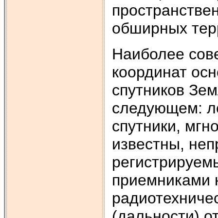
пространстве
обширных тер
Наиболее сов
координат осн
спутников Зем
следующем: л
спутники, мгн
известны, не
регистрируем
приемниками 
радиотехничес
(дальности) о