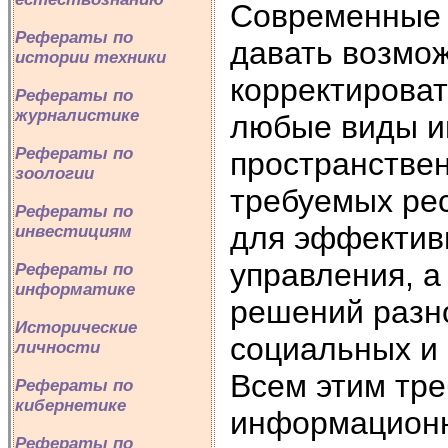
Современные 
Рефераты по
давать возмож
истории техники
корректирова
Рефераты по
журналистике
любые виды и
Рефераты по
пространстве
зоологии
требуемых рес
Рефераты по
для эффективн
инвестициям
управления, а
Рефераты по
информатике
решений разн
Исторические
социальных и 
личности
Всем этим тр
Рефераты по
кибернетике
информационн
Рефераты по