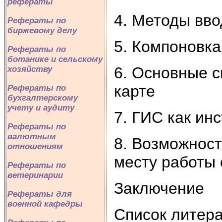
рефераты
4. Методы вв
Рефераты по
биржевому делу
5. Компоновка
Рефераты по
ботанике и сельскому
6. Основные 
хозяйству
карте
Рефераты по
бухгалтерскому
учету и аудиту
7. ГИС как ин
Рефераты по
валютным
8. Возможнос
отношениям
месту работы 
Рефераты по
ветеринарии
Заключение
Рефераты для
военной кафедры
Список литер