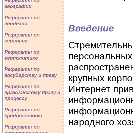
Рефераты по
географии
Рефераты по
геодезии
Введение
Рефераты по
геологии
Стремительны
Рефераты по
персональных
геополитике
распространен
Рефераты по
государству и праву
крупных корпо
Интернет при
Рефераты по
гражданскому праву и
информационн
процессу
информационн
Рефераты по
кредитованию
народного хоз
Рефераты по
естествознанию