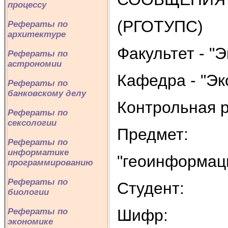
процессу
(РГОТУПС)
Рефераты по
архитектуре
Факультет - "
Рефераты по
астрономии
Кафедра - "Эк
Рефераты по
банковскому делу
Контрольная 
Рефераты по
сексологии
Предмет:
Рефераты по
информатике
"геоинформац
программированию
Рефераты по
Студент:
биологии
Шифр:
Рефераты по
экономике