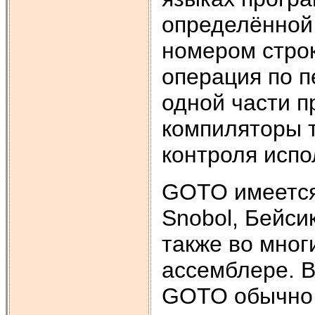
определённой
номером строк
операция по п
одной части п
компиляторы 
контроля исп
GOTO имеется
Snobol, Бейсик
также во мног
ассемблере. В
GOTO обычно 