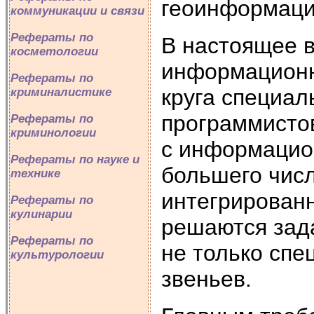
геоинформаци
коммуникации и связи
Рефераты по
В настоящее 
косметологии
информационн
Рефераты по
круга специал
криминалистике
программисто
Рефераты по
криминологии
с информацио
Рефераты по науке и
большего чис
технике
интегрирован
Рефераты по
кулинарии
решаются зада
Рефераты по
не только спе
культурологии
звеньев.