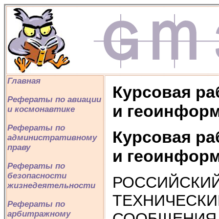
Главная
Курсовая ра
Рефераты по авиации
и геоинформ
и космонавтике
Рефераты по
Курсовая ра
административному
праву
и геоинформ
Рефераты по
безопасности
РОССИЙСКИЙ
жизнедеятельности
ТЕХНИЧЕСКИ
Рефераты по
арбитражному
СООБЩЕНИЯ