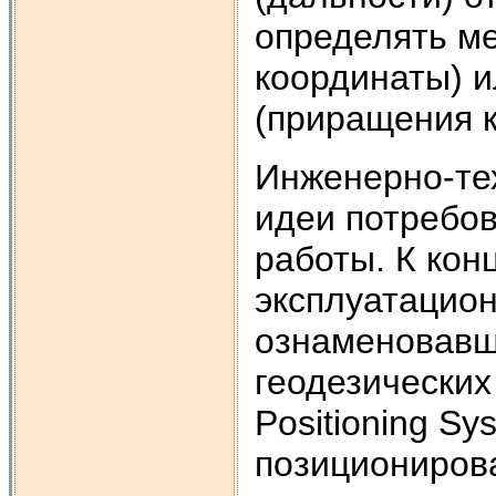
определять м
координаты) 
(приращения к
Инженерно-те
идеи потребов
работы. К кон
эксплуатацио
ознаменовавш
геодезических
Positioning S
позиционирова