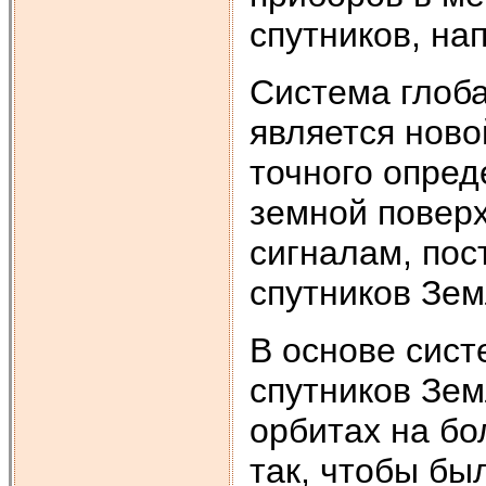
спутников, на
Система глоб
является нов
точного опред
земной повер
сигналам, пос
спутников Зе
В основе сис
спутников Зе
орбитах на б
так, чтобы бы