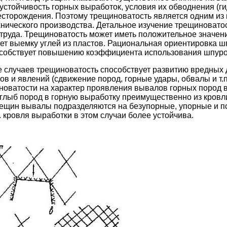
устойчивость горных выработок, условия их обводнения (г
сторождения. Поэтому трещиноватость является одним из 
хнического производства. Детальное изучение трещиноват
 труда. Трещиноватость может иметь положительное значен
ает выемку углей из пластов. Рациональная ориентировка 
собствует повышению коэффициента использования шпуро
 случаев трещиноватость способствует развитию вредных д
ов и явлений (сдвижение пород, горные удары, обвалы и т.
новатости на характер проявления вывалов горных пород в
глыб пород в горную выработку преимущественно из кров
рещин вывалы подразделяются на безупорные, упорные и п
к. кровля выработки в этом случаи более устойчива.