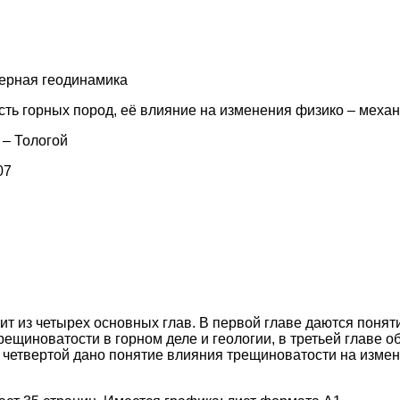
ерная геодинамика
сть горных пород, её влияние на изменения физико – меха
– Тологой
07
ит из четырех основных глав. В первой главе даются понят
трещиноватости в горном деле и геологии, в третьей главе
в четвертой дано понятие влияния трещиноватости на изме