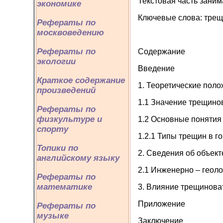
Текстовая часть заним
экономике
Ключевые слова: трещи
Рефераты по
москвоведению
Рефераты по
Содержание
экологии
Введение
Краткое содержание
1. Теоретические пол
произведений
1.1 Значение трещинов
Рефераты по
физкультуре и
1.2 Основные понятия
спорту
1.2.1 Типы трещин в г
Топики по
2. Сведения об объект
английскому языку
2.1 Инженерно – геол
Рефераты по
математике
3. Влияние трещинова
Приложение
Рефераты по
музыке
Заключение