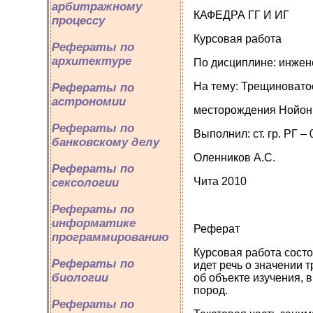
арбитражному
КАФЕДРА ГГ И ИГ
процессу
Курсовая работа
Рефераты по
архитектуре
По дисциплине: инжен
На тему: Трещиновато
Рефераты по
астрономии
месторождения Нойон 
Рефераты по
Выполнил: ст. гр. РГ – 
банковскому делу
Оленников А.С.
Рефераты по
Чита 2010
сексологии
Рефераты по
информатике
Реферат
программированию
Курсовая работа состо
Рефераты по
идет речь о значении 
биологии
об объекте изучения, 
пород.
Рефераты по