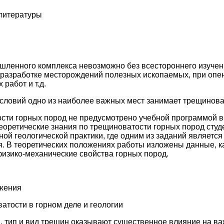
литературы
шленного комплекса невозможно без всестороннего изучени
 разработке месторождений полезных ископаемых, при опен
работ и т.д.
условий одно из наиболее важных мест занимает трещинова
сти горных пород не предусмотрено учебной программой в
еоретические знания по трещиноватости горных пород сту
ой геологической практики, где одним из заданий является
я. В теоретических положениях работы изложены данные, 
физико-механические свойства горных пород.
ожения
атости в горном деле и геологии
а, тип и вид трещин оказывают существенное влияние на 