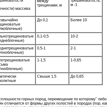
ешиноватости
трешиноватость,
между
м -1
трещинами, м
очности) массива
езвычайно
До 0,1
Более 10
ещиноватые
лкоблочные)
льнотрещиноватые
0,1-0,5
10-2
еднеблочные)
еднетрещиноватые
0,5-1
2-1
упноблочные)
лотрещиноватые
1-1,5
1-0,65
сьма
упноблочные)
ктически
Свыше 1,5
До 0,65
нолитные
сплошности горных пород, перемещение по которому" либо 
н отличается от формы других полостей в породах (пор, ка