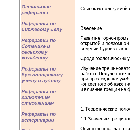
Остальные
Список используемой 
рефераты
Рефераты по
Введение
биржевому делу
Развитие горно-промы
Рефераты по
открытой и подземной
ботанике и
ведении буровзрывных 
сельскому
хозяйству
Среди геологических 
Изучение трещиновато
Рефераты по
работы. Полученные т
бухгалтерскому
при прохождении учебн
учету и аудиту
конкретного обнажени
и влияние трещин на 
Рефераты по
валютным
отношениям
1. Теоретические пол
Рефераты по
1.1 Значение трещинов
ветеринарии
Ориентировка, частот