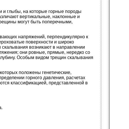
и и глыбы, на которые горные породы
азличают вертикальные, наклонные и
трещины могут быть поперечными,
вающих напряжений, перпендикулярно к
шероховатые поверхности и широко
ы скалывания возникают в направлении
тяжения; они ровные, прямые, нередко со
 глубину. Особым видом трещин скалывания
 которых положены генетические,
пределении горного давления, расчетах
уются классификацией, представленной в
а.