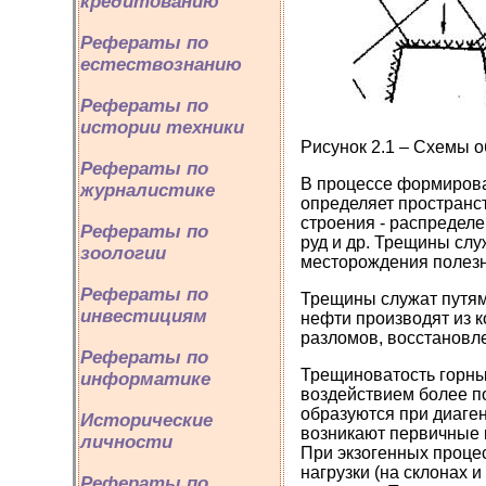
кредитованию
Рефераты по
естествознанию
Рефераты по
истории техники
Рисунок 2.1 – Схемы о
Рефераты по
В процессе формирова
журналистике
определяет пространст
строения - распределе
Рефераты по
руд и др. Трещины сл
зоологии
месторождения полезн
Рефераты по
Трещины служат путям
инвестициям
нефти производят из 
разломов, восстановл
Рефераты по
Трещиноватость горны
информатике
воздействием более п
образуются при диаге
Исторические
возникают первичные
личности
При экзогенных проце
нагрузки (на склонах 
Рефераты по