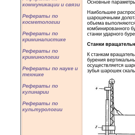
Основные параметры 
коммуникации и связи
Наибольшее распрост
Рефераты по
шарошечными долота
косметологии
объема выполняются
комбинированного бу
Рефераты по
станки ударного буре
криминалистике
Станки вращатель
Рефераты по
К станкам вращатель
криминологии
бурения вертикальны
осуществляется шар
Рефераты по науке и
зубья шарошек скалы
технике
Рефераты по
кулинарии
Рефераты по
культурологии