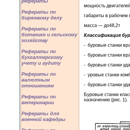
рефераты
мощность двигателей
Рефераты по
габариты в рабочем 
биржевому делу
масса — до48,2т
Рефераты по
ботанике и сельскому
Классификация бу
хозяйству
- буровые станки в
Рефераты по
- буровые станки в
бухгалтерскому
учету и аудиту
- буровые станки уд
Рефераты по
- уровые станки ком
валютным
- буровые станки уд
отношениям
Буровые станки клас
Рефераты по
назначению (рис. 1).
ветеринарии
Рефераты для
военной кафедры