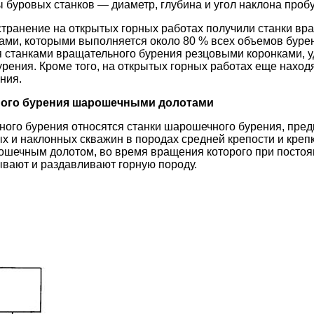
буровых станков — диаметр, глубина и угол наклона про
ранение на открытых горных работах получили станки вр
ми, которыми выполняется около 80 % всех объемов буре
 станками вращательного бурения резцовыми коронками, у
рения. Кроме того, на открытых горных работах еще наход
ния.
ного бурения шарошечными долотами
ного бурения относятся станки шарошечного бурения, пре
х и наклонных скважин в породах средней крепости и креп
ошечным долотом, во время вращения которого при постоя
вают и раздавливают горную породу.