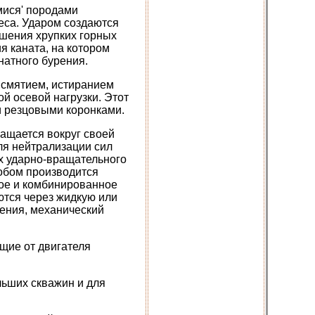
мися' породами
еса. Ударом создаются
ушения хрупких горных
я каната, на котором
натного бурения.
 смятием, истиранием
й осевой нагрузки. Этот
и резцовыми коронками.
ащается вокруг своей
ля нейтрализации сил
ах ударно-вращательного
обом производится
вое и комбинированное
ются через жидкую или
рения, механический
щие от двигателя
льших скважин и для