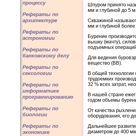
процессу
Шпуром принято назы
мм и глубиной до 5 м
Рефераты по
архитектуре
Скважиной называют 
мм и глубиной более 
Рефераты по
Бурение производит
астрономии
вышку (мачту), сило
подъемных операций 
Рефераты по
банковскому делу
Для ведения буровз
вещество (ВВ).
Рефераты по
сексологии
В общей технологии 
трудоемких производ
32 % всех затрат, н
Рефераты по
информатике
В нашей стране ежег
программированию
годом объемы бурени
Рефераты по
От качества рыхлени
биологии
оборудования, его д
Рефераты по
Дальнейшее развитие
диаметром до 400 м
экономике