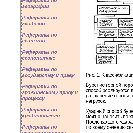
Рефераты по
географии
Рефераты по
геодезии
Рефераты по
геологии
Рефераты по
геополитике
Рефераты по
Рис. 1. Классификац
государству и праву
Бурение горной пор
Рефераты по
способ реализуется 
гражданскому праву и
разрушение горной 
процессу
нагрузок.
Рефераты по
Ударный способ буре
кредитованию
можно наносить по х
После каждого удара
Рефераты по
по всему сечению ск
естествознанию