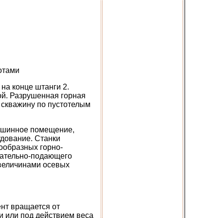
отами
на конце штанги 2.
ой. Разрушенная горная
 скважину по пустотелым
машинное помещение,
удование. Станки
ообразных горно-
ащательно-подающего
 величинами осевых
нт вращается от
и или под действием веса