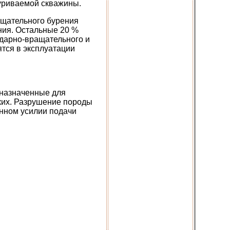
буриваемой скважины.
ащательного бурения
ния. Остальные 20 %
дарно-вращательного и
ятся в эксплуатации
дназначенные для
ких. Разрушение породы
нном усилии подачи