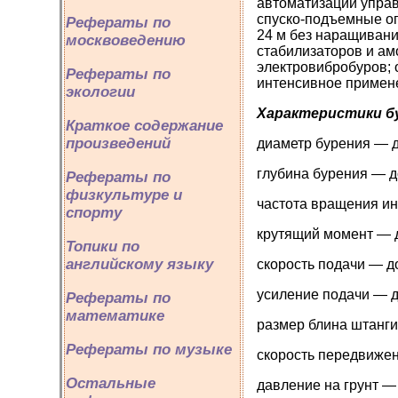
автоматизации упра
спуско-подъемные оп
Рефераты по
24 м без наращивани
москвоведению
стабилизаторов и ам
электровибробуров; 
Рефераты по
интенсивное примен
экологии
Характеристики б
Краткое содержание
произведений
диаметр бурения — 
глубина бурения — д
Рефераты по
физкультуре и
частота вращения ин
спорту
крутящий момент — 
Топики по
английскому языку
скорость подачи — до
усиление подачи — д
Рефераты по
математике
размер блина штанги
Рефераты по музыке
скорость передвижен
Остальные
давление на грунт —