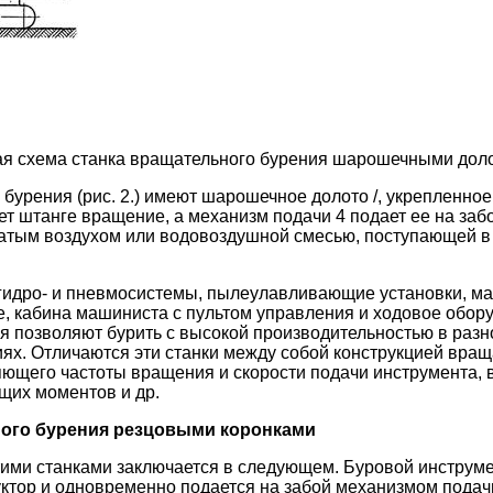
ная схема станка вращательного бурения шарошечными дол
бурения (рис. 2.) имеют шарошечное долото /, укрепленное 
т штанге вращение, а механизм подачи 4 подает ее на заб
атым воздухом или водовоздушной смесью, поступающей в
 гидро- и пневмосистемы, пылеулавливающие установки, 
, кабина машиниста с пультом управления и ходовое обор
 позволяют бурить с высокой производительностью в разн
иях. Отличаются эти станки между собой конструкцией вр
ющего частоты вращения и скорости подачи инструмента,
ящих моментов и др.
ого бурения резцовыми коронками
ими станками заключается в следующем. Буровой инструме
уктор и одновременно подается на забой механизмом подач