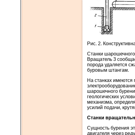
Рис. 2. Конструктив
Станки шарошечного 
Вращатель 3 сообщае
порода удаляется сж
буровым штангам.
На станках имеются
электрооборудование
шарошечного бурения
геологических услов
механизма, определя
усилий подачи, крут
Станки вращательн
Сущность бурения эт
двигателя через ред