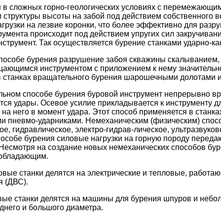
 в сложных горно-геологических условиях с перемежающи
и структуры высоты на забой под действием собственного в
грузки на лезвие коронки, что более эффективно для разр
румента происходит под действием упругих сил закручивани
струмент. Так осуществляется бурение станками ударно-ка
пособе бурения разрушение забоя скважины скалыванием,
ающимся инструментом с приложением к нему значительно
в станках вращательного бурения шарошечными долотами 
льном способе бурения буровой инструмент непрерывно вр
ятся удары. Осевое усилие прикладывается к инструменту д
 на него в момент удара. Этот способ применяется в станк
ми пневмо-ударниками. Немеханическим (физическим) спос
ое, гидравлическое, электро-гидрав-лическое, ультразвуко
пособе бурения силовые нагрузки на горную породу переда
 Несмотря на создание новых немеханических способов бу
еобладающим.
овые станки делятся на электрические и тепловые, работаю
я (ДВС).
ые станки делятся на машины для бурения шпуров и небо
днего и большого диаметра.