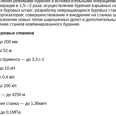
вления режимами бурения и вспомогательными операциями
ерации в 1,5—2 раза; осуществление бурения взрывных с
я буровых штанг; разработку невращающихся буровых ста
ортизаторов; совершенствование и внедрение на станках 
освоение новых типов шарошечных долот и дополнительных
ение станков комбинированного бурения.
уровых станков
до 200 мм
о 52 м
струмента — до 3,3 с-1
до 10 кН
 0,4 м/с
о 200 кН
 — до 4250 м
ия станка — до 1,36км/ч
 до 0,1МПа