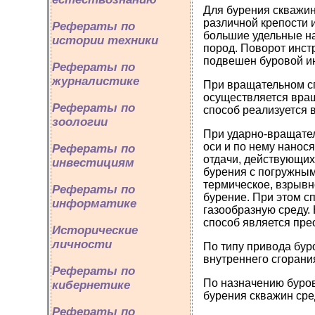
Для бурения скважин
различной крепости 
Рефераты по
большие удельные на
истории техники
пород. Поворот инст
подвешен буровой ин
Рефераты по
журналистике
При вращательном с
осуществляется вращ
Рефераты по
способ реализуется 
зоологии
При ударно-вращате
оси и по нему нанос
Рефераты по
отдачи, действующих
инвестициям
бурения с погружны
термическое, взрывн
Рефераты по
бурение. При этом с
информатике
газообразную среду.
способ является пр
Исторические
личности
По типу привода бур
внутреннего сгорани
Рефераты по
По назначению буров
кибернетике
бурения скважин сре
Рефераты по