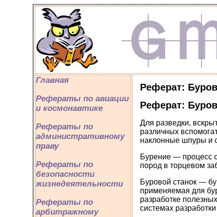
Главная
Реферат: Буров
Рефераты по авиации
Реферат: Буров
и космонавтике
Для разведки, вскры
Рефераты по
различных вспомогат
административному
наклонные шпуры и 
праву
Бурение — процесс 
Рефераты по
пород в торцевом за
безопасности
Буровой станок — б
жизнедеятельности
применяемая для бур
разработке полезных
Рефераты по
системах разработки
арбитражному