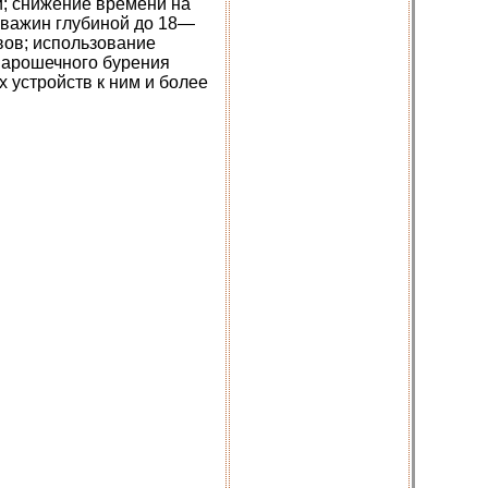
; снижение времени на
кважин глубиной до 18—
вов; использование
шарошечного бурения
 устройств к ним и более