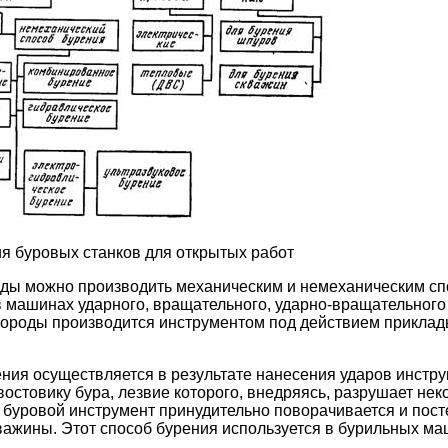
ия буровых станков для открытых работ
оды можно производить механическим и немеханическим сп
в машинах ударного, вращательного, ударно-вращательного 
породы производится инструментом под действием прикла
ния осуществляется в результате нанесения ударов инстру
востовику бура, лезвие которого, внедряясь, разрушает не
 буровой инструмент принудительно поворачивается и пос
важины. Этот способ бурения используется в бурильных м