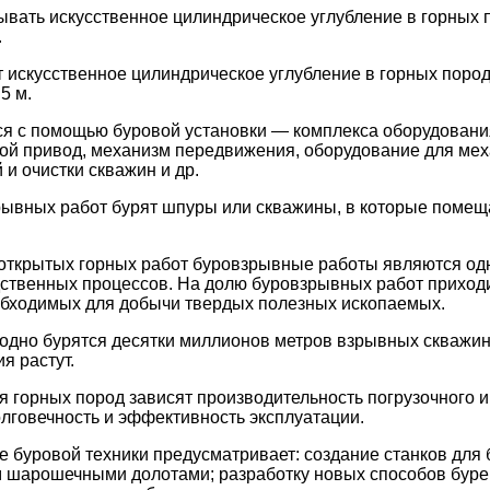
вать искусственное цилиндрическое углубление в горных 
.
искусственное цилиндрическое углубление в горных поро
5 м.
ся с помощью буровой установки — комплекса оборудован
вой привод, механизм передвижения, оборудование для мех
и очистки скважин и др.
рывных работ бурят шпуры или скважины, в которые помещ
открытых горных работ буровзрывные работы являются од
ственных процессов. На долю буровзрывных работ приходи
еобходимых для добычи твердых полезных ископаемых.
одно бурятся десятки миллионов метров взрывных скважин
я растут.
я горных пород зависят производительность погрузочного и
олговечность и эффективность эксплуатации.
 буровой техники предусматривает: создание станков для
м шарошечными долотами; разработку новых способов бур