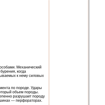
особами. Механический
бурения, когда
дываемых к нему силовых
мента по породе. Удары
который объем породы.
тепенно разрушает породу
ашинах — перфораторах.