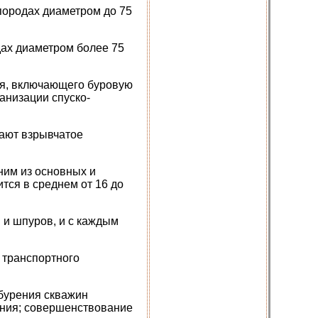
породах диаметром до 75
дах диаметром более 75
ия, включающего буровую
анизации спуско-
ают взрывчатое
ним из основных и
тся в среднем от 16 до
 и шпуров, и с каждым
 транспортного
 бурения скважин
ения; совершенствование