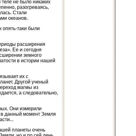
 теле не было никаких
пенно, разогреваясь,
лась. Стали
ами океанов.
х опять-таки были
периоды расширения
за». Ее и сегодня
асширении земного
чатости в истории нашей
язывает их с
ланет. Другой ученый
переход магмы из
ждается, а следовательно,
ных. Они измерили
о в данный момент Земля
сти...
нашей планеты очень
Земли, но и по сей день