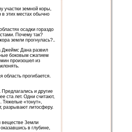
 участки земной коры,
 в этих местах обычно
 областях осадки гораздо
стами. Почему так?
кора земли прогнулась?..
а Джеймс Дана развил
нные боковым сжатием
рмин произошел из
аклонять.
 область прогибается.
. Предлагались и другие
е ста лет. Одни считают,
. Тяжелые «тонут»,
, разрывают литосферу.
м веществе Земли
оказавшись в глубине,