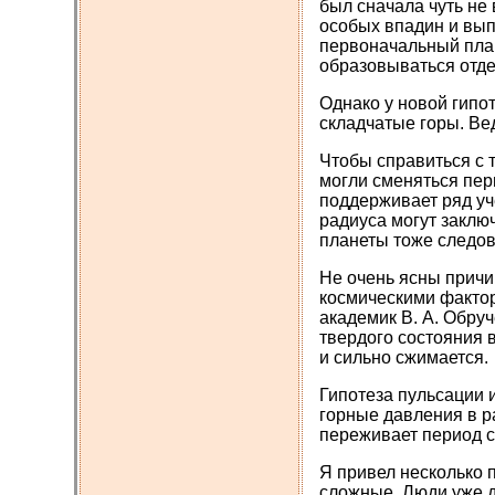
был сначала чуть не
особых впадин и вып
первоначальный план
образовываться отде
Однако у новой гипо
складчатые горы. Вед
Чтобы справиться с 
могли сменяться пер
поддерживает ряд уч
радиуса могут заклю
планеты тоже следов
Не очень ясны причи
космическими фактор
академик В. А. Обру
твердого состояния в
и сильно сжимается.
Гипотеза пульсации 
горные давления в р
переживает период сж
Я привел несколько 
сложные. Люди уже д