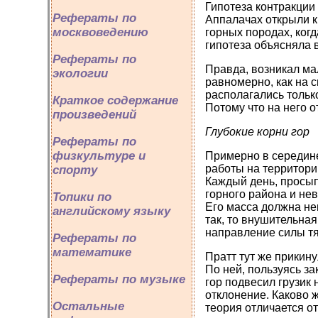
Гипотеза контракции
Рефераты по
Аппалачах открыли к
москвоведению
горных породах, ког
гипотеза объясняла 
Рефераты по
Правда, возникал ма
экологии
равномерно, как на 
располагались тольк
Краткое содержание
Потому что на него о
произведений
Глубокие корни гор
Рефераты по
физкультуре и
Примерно в середине 
работы на территори
спорту
Каждый день, просып
горного района и не
Топики по
Его масса должна не
английскому языку
так, то внушительная
направление силы тя
Рефераты по
математике
Пратт тут же прикин
По ней, пользуясь з
Рефераты по музыке
гор подвесил грузик
отклонение. Каково ж
Остальные
теория отличается о