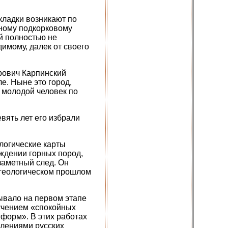
кладки возникают по
чному подкорковому
й полностью не
имому, далек от своего
рович Карпинский
ле. Ныне это город,
о молодой человек по
вять лет его избрали
логические карты
ождении горных пород,
заметный след. Он
 геологическом прошлом
тывало на первом этапе
зучением «спокойных
тформ». В этих работах
олениями русских