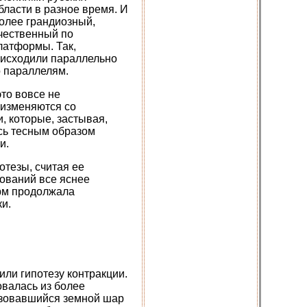
бласти в разное время. И
олее грандиозный,
ичественный по
латформы. Так,
оисходили параллельно
о параллелям.
то вовсе не
 изменяются со
, которые, застывая,
сь тесным образом
и.
тезы, считая ее
ований все яснее
орм продолжала
и.
ли гипотезу контракции.
овалась из более
азовавшийся земной шар