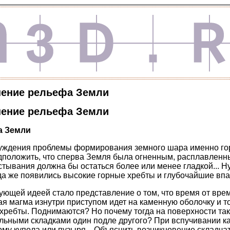
нение рельефа Земли
нение рельефа Земли
а Земли
суждения проблемы формирования земного шара именно го
дположить, что сперва Земля была огненным, расплавленн
тывания должна бы остаться более или менее гладкой... Ну
да же появились высокие горные хребты и глубочайшие вп
вующей идеей стало представление о том, что время от вре
я магма изнутри приступом идет на каменную оболочку и т
хребты. Поднимаются? Но почему тогда на поверхности так
льными складками один подле другого? При вспучивании к
му купола или пузыря... Объяснить возникновение складча