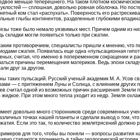
 вдвое меньше теперешнего. На таком плотном космическом
уклостей — сплошная, довольно ровная оболочка. Но посте
етный ком стал «распухать». Поверхность его растрескива
льные глыбы континентов, разделенные глубокими впадин
тезы тоже было немало уязвимых мест. Причем одним из ни
ь складки могли появиться только при сжатии.
таким противоречием, специалисты пришли к мнению, что 
иодами сжатия. Появилась еще одна «пульсационная гипоте
еных, считая, что именно в попеременном сокращении и р
чаться причины перемещения материков. Ведь эпохи склад
али друг за другом.
ны таких пульсаций. Русский ученый академик М. А. Усов св
ами — с притяжением Луны и Солнца, с влиянием других п
чев считал одной из возможных причин расширения Земли 
 жидкое. При этом много тепла уходит из недр. Земля охла
имеет довольно много сторонников среди современных уче
азличных точках нашей планеты и сделали вывод о том, чт
атия. Если это так, то количество землетрясений должно ра
примеров для того, чтобы вы поняли — вопросы развития 
авно стараются проникнуть в тайну геологической истории 