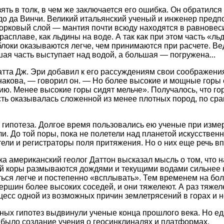
зять в толк, в чем же заключается его ошибка. Он обратился
до да Винчи. Великий итальянский ученый и инженер предпо
рковый слой — мантия почти всюду находятся в равновесии
асплаве, как льдины на воде. А так как при этом часть «ль
блоки оказываются легче, чем принимаются при расчете. Ведь
ая часть выступает над водой, а большая — погружена...
тта Дж. Эри добавил к его рассуждениям свои соображени
акова, — говорил он. — Но более высокие и мощные горы с
ию. Менее высокие горы сидят мельче». Получалось, что го
ть оказывалась сложенной из менее плотных пород, по ср
гипотеза. Долгое время пользовались ею ученые при изме
и. До той поры, пока не полетели над планетой искусстве
ели и регистраторы поля притяжения. Но о них еще речь в
ка американский геолог Даттон высказал мысль о том, что 
 коры размываются дождями и текущими водами сильнее н
ься легче и постепенно «всплывать». Тем временем на боле
ершин более высоких соседей, и они тяжелеют. А раз тяжел
оцесс одной из возможных причин землетрясений в горах и 
ных гипотез выдвинули ученые конца прошлого века. Но ед
 было создание учения о геосинклиналях и платформах.