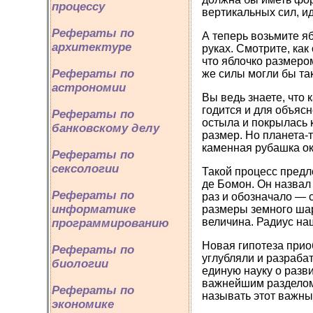
процессу
вертикальных сил, и
Рефераты по
А теперь возьмите яб
архитектуре
руках. Смотрите, как
что яблочко размеро
Рефераты по
же силы могли бы та
астрономии
Вы ведь знаете, что
годится и для объяс
Рефераты по
остыла и покрылась 
банковскому делу
размер. Но планета-т
каменная рубашка ока
Рефераты по
сексологии
Такой процесс пред
де Бомон. Он назвал 
Рефераты по
раз и обозначало — 
информатике
размеры земного шар
величина. Радиус на
программированию
Новая гипотеза прио
Рефераты по
углубляли и разраба
биологии
единую науку о разв
важнейшим разделом 
Рефераты по
называть этот важный
экономике