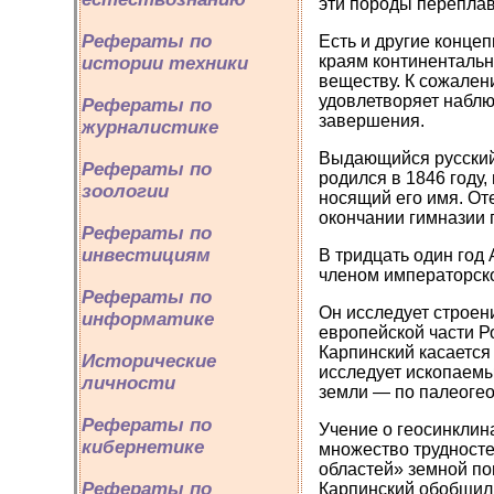
эти породы переплав
Рефераты по
Есть и другие конце
краям континентальн
истории техники
веществу. К сожален
удовлетворяет наблю
Рефераты по
завершения.
журналистике
Выдающийся русский 
Рефераты по
родился в 1846 году,
зоологии
носящий его имя. От
окончании гимназии 
Рефераты по
инвестициям
В тридцать один год
членом императорско
Рефераты по
Он исследует строен
информатике
европейской части Р
Карпинский касается
Исторические
исследует ископаемы
личности
земли — по палеоге
Рефераты по
Учение о геосинклин
кибернетике
множество трудносте
областей» земной по
Рефераты по
Карпинский обобщил 