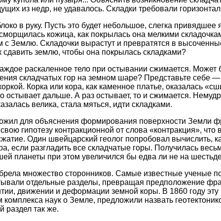
дущих из недр, не удавалось. Складки требовали горизонта
локо в руку. Пусть это будет небольшое, слегка привядшее 
 сморщилась кожица, как покрылась она мелкими складочкам
м с Землю. Складочки вырастут и превратятся в высоченные
к сдавить землю, чтобы она покрылась складками?
 каждое раскаленное тело при остывании сжимается. Может 
нения складчатых гор на земном шаре? Представьте себе 
коркой. Корка или кора, как каменное платье, оказалась «
о остывает дальше. А раз остывает, то и сжимается. Немуд
залась велика, стала мяться, идти складками.
ложил для объяснения формирования поверхности Земли ф
свою гипотезу контракционной от слова «контракция», что 
сжатие. Один швейцарский геолог попробовал вычислить, к
а, если разгладить все складчатые горы. Получилась вес
шей планеты при этом увеличился бы едва ли не на шестьде
брела множество сторонников. Самые известные ученые п
тывали отдельные разделы, превращая предположение фран
итии, движении и деформации земной коры. В 1860 году эту
комплекса наук о Земле, предложили назвать геотектоник
 раздел так же.