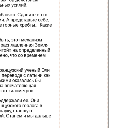
льных усилий.
яблочко. Сдавите его в
и. А представьте себе,
 горные хребты... Какие
быть, этот механизм
— расплавленная Земля
сшитой» на определенный
рено, что со временем
ранцузский ученый Эли
в переводе с латыни как
акими оказались бы
ьма впечатляющая
сят километров!
оддержали ее. Они
цузского геолога в
 науку, ставшую
ой. Станем и мы дальше