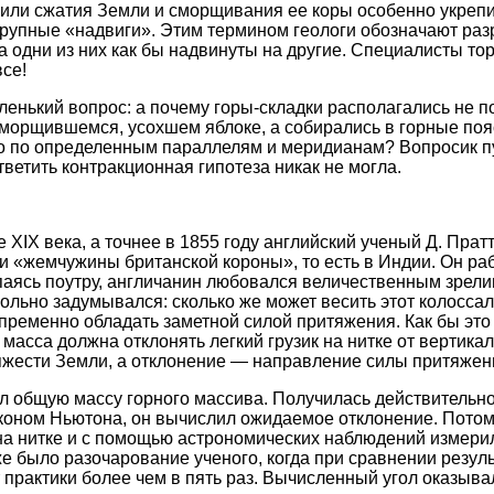
 или сжатия Земли и сморщивания ее коры особенно укрепил
рупные «надвиги». Этим термином геологи обозначают ра
да одни из них как бы надвинуты на другие. Специалисты то
все!
ленький вопрос: а почему горы-складки располагались не п
сморщившемся, усохшем яблоке, а собирались в горные поя
о по определенным параллелям и меридианам? Вопросик п
тветить контракционная гипотеза никак не могла.
XIX века, а точнее в 1855 году английский ученый Д. Прат
и «жемчужины британской короны», то есть в Индии. Он ра
аясь поутру, англичанин любовался величественным зрел
вольно задумывался: сколько же может весить этот колосс
пременно обладать заметной силой притяжения. Как бы это 
 масса должна отклонять легкий грузик на нитке от вертика
жести Земли, а отклонение — направление силы притяжени
ул общую массу горного массива. Получилась действительн
аконом Ньютона, он вычислил ожидаемое отклонение. Потом
 на нитке и с помощью астрономических наблюдений измери
е было разочарование ученого, когда при сравнении резуль
т практики более чем в пять раз. Вычисленный угол оказыв