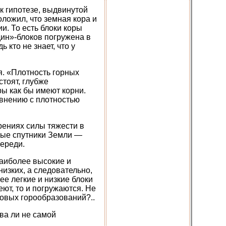
 к гипотезе, выдвинутой
ложил, что земная кора и
. То есть блоки коры
дин»-блоков погружена в
 кто не знает, что у
я. «Плотность горных
тоят, глубже
ры как бы имеют корни.
авнению с плотностью
рениях силы тяжести в
нные спутники Земли —
переди.
наиболее высокие и
изких, а следовательно,
е легкие и низкие блоки
еют, то и погружаются. Не
новых горообразований?..
ва ли не самой