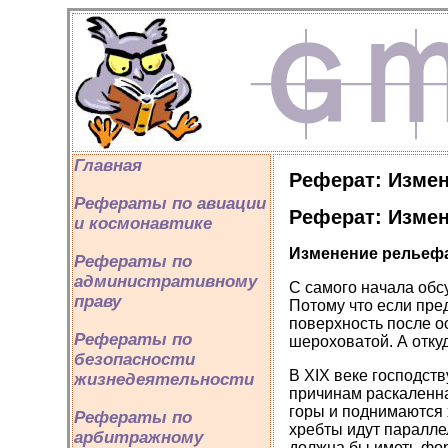
Главная
Реферат: Изме
Рефераты по авиации
Реферат: Изме
и космонавтике
Изменение рельеф
Рефераты по
административному
С самого начала об
праву
Потому что если пре
поверхность после ос
Рефераты по
шероховатой. А отку
безопасности
В XIX веке господст
жизнедеятельности
причинам раскаленна
горы и поднимаются 
Рефераты по
хребты идут паралле
арбитражному
должна бы иметь фор