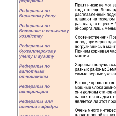
рефераты
Пратт никак не мог в
когда-то еще Леонар
Рефераты по
расплавленный подко
биржевому делу
плавают на тяжелом р
расплав, то в целом 
Рефераты по
айсберга лишь меньш
ботанике и сельскому
хозяйству
Соотечественник Пра
пород примерно один
Рефераты по
погрузившись в мант
бухгалтерскому
Причем корневая час
мантии.
учету и аудиту
Хорошая получилась 
Рефераты по
разных районах Земл
валютным
самые верные указат
отношениям
В конце прошлого ве
Рефераты по
мощные блоки земной
ветеринарии
они должны становит
наносятся осадки с в
Рефераты для
является ли этот пр
военной кафедры
Очень много интерес
плодотворной из них