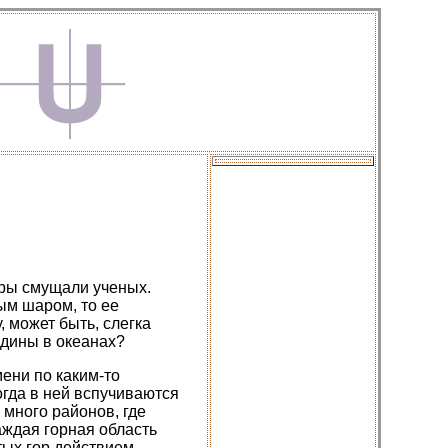
ры смущали ученых.
ым шаром, то ее
, может быть, слегка
адины в океанах?
мени по каким-то
огда в ней вспучиваются
 много районов, где
аждая горная область
тых гор действием