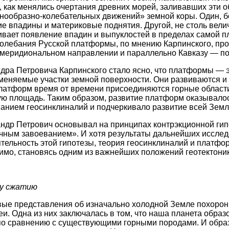
, как менялись очертания древних морей, заливавших эти о
нообразно-колебательных движений» земной коры. Один, б
ие впадины и материковые поднятия. Другой, не столь вел
вает появление впадин и выпуклостей в пределах самой п
олебания Русской платформы, по мнению Карпинского, пр
 меридиональном направлении и параллельно Кавказу — п
дра Петровича Карпинского стало ясно, что платформы — э
еняемые участки земной поверхности. Они развиваются и
латформ время от времени присоединяются горные области
ую площадь. Таким образом, развитие платформ оказывало
анием геосинклиналий и подчеркивало развитие всей Земл
др Петрович основывал на принципах контрэкционной гипо
чным завоеванием». И хотя результаты дальнейших исслед
тельность этой гипотезы, теория геосинклиналий и платф
имо, становясь одним из важнейших положений геотектоник
ну сжатию
ые представления об изначально холодной Земле похорони
и. Одна из них заключалась в том, что наша планета образ
 по сравнению с существующими горными породами. И обр