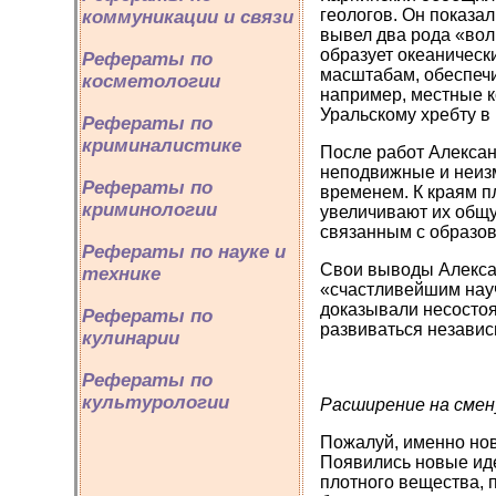
геологов. Он показал
коммуникации и связи
вывел два рода «вол
образует океаническ
Рефераты по
масштабам, обеспечи
косметологии
например, местные к
Уральскому хребту в
Рефераты по
криминалистике
После работ Алексан
неподвижные и неизм
Рефераты по
временем. К краям п
криминологии
увеличивают их общ
связанным с образов
Рефераты по науке и
Свои выводы Алексан
технике
«счастливейшим нау
доказывали несостоя
Рефераты по
развиваться независ
кулинарии
Рефераты по
культурологии
Расширение на сме
Пожалуй, именно нов
Появились новые иде
плотного вещества,