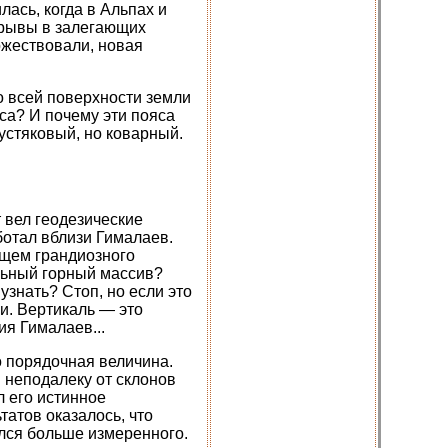
ась, когда в Альпах и
зрывы в залегающих
ржествовали, новая
о всей поверхности земли
са? И почему эти пояса
устяковый, но коварный.
т вел геодезические
ботал вблизи Гималаев.
ищем грандиозного
альный горный массив?
узнать? Стоп, но если это
ли. Вертикаль — это
я Гималаев...
о порядочная величина.
 неподалеку от склонов
л его истинное
татов оказалось, что
ался больше измеренного.