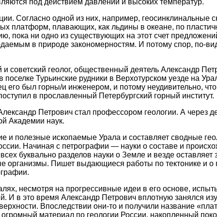
ляются под действием давлений и высоких температур.
пции. Согласно одной из них, например, геосинклинальные с
ых платформ, плавающих, как льдины в океане, по пласти
ию, пока ни одно из существующих на этот счет предложени
даемым в природе закономерностям. И потому спор, по-вид
и советский геолог, общественный деятель Александр Пет
 в поселке Турьинские рудники в Верхотурском уезде на Ура
ец его был горны/и инженером, и потому неудивительно, чт
поступил в прославленный Петербургский горный институт.
 Александр Петрович стал профессором геологии. А через де
й Академии наук.
ие и полезные ископаемые Урала и составляет сводные гео
оссии. Начиная с петрографии — науки о составе и происх
 всех буквально разделов науки о Земле и везде оставляет 
е организмы. Пишет выдающиеся работы по тектонике и о
ографии.
алях, несмотря на прогрессивные идеи в его основе, испы
й. И в это время Александр Петрович вплотную занялся и
верхности. Впоследствии они-то и получили название «пла
огромный материал по геологии России, накопленный пок