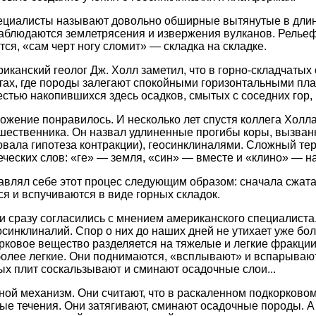
ециалисты называют довольно обширные вытянутые в длину
наблюдаются землетрясения и извержения вулканов. Рельеф
ится, «сам черт ногу сломит» — складка на складке.
иканский геолог Дж. Холл заметил, что в горно-складчатых
стах, где породы залегают спокойными горизонтальными пла
стью накопившихся здесь осадков, смытых с соседних гор, 
жение понравилось. И несколько лет спустя коллега Холл
дшественника. Он назвал удлиненные прогибы коры, вызва
вовала гипотеза контракции), геосинклиналями. Сложный те
еческих слов: «ге» — земля, «син» — вместе и «клино» — н
влял себе этот процес следующим образом: сначала сжатая
я и вспучиваются в виде горных складок.
ги сразу согласились с мнением американского специалиста
синклиналий. Спор о них до наших дней не утихает уже боле
орковое вещество разделяется на тяжелые и легкие фракции
олее легкие. Они поднимаются, «всплывают» и вспарывают
ых плит соскальзывают и сминают осадочные слои...
ной механизм. Они считают, что в раскаленном подкорково
е течения. Они затягивают, сминают осадочные породы. А 