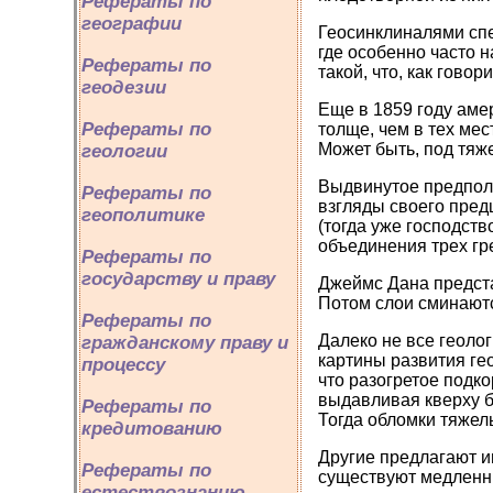
Рефераты по
географии
Геосинклиналями сп
где особенно часто 
Рефераты по
такой, что, как говор
геодезии
Еще в 1859 году амер
Рефераты по
толще, чем в тех ме
Может быть, под тяже
геологии
Выдвинутое предполо
Рефераты по
взгляды своего пре
геополитике
(тогда уже господст
объединения трех гр
Рефераты по
государству и праву
Джеймс Дана предста
Потом слои сминаютс
Рефераты по
Далеко не все геоло
гражданскому праву и
картины развития гео
процессу
что разогретое подк
выдавливая кверху б
Рефераты по
Тогда обломки тяжел
кредитованию
Другие предлагают и
Рефераты по
существуют медленны
естествознанию