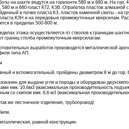
оты на шахте ведутся на горизонте 580 м и 680 м. На гор. 
р. 580 м и 680-пласт К72, КЗВ. Отработка пластов алмазной 
йденный в почве пласта КЗ, пластов каменной свиты - на г
пласта КЗН и на передовые промежуточные кверсилам. Ра
ется в пределах 500-800 м.
еделах этажа осуществляется от стволов к границам шахтно
от границ столба промежуточным кверсилагам.
отовительных выработок производится металлической ароч
филя типа АП.
ы
вный и вспомогательный, пройдены диаметром 8 м до гор. 
азначен для выдачи угля и породы и оборудован двухскип
ами емк. 10,6м3 (максимальная производительность подъема
ым со скипом емк. 6,6 м3 (максимальная производительнос
так же лестничное отделение, трубопровод!
бели,
металлическая, рамной конструкции.