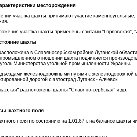
характеристики месторождения
оении участка шахты принимают участие каменноугольные, 
ния.
ожения участка шахты применены свитами "Горловская", "
стояние шахты
расположена в Славяносербском районе Луганской области 
 В промышленном отношении шахта подчиняется производс
-уголь Министерства угольной промышленности Украины.
дъездами железнодорожными путями с железнодорожной м
тированной дорогой с автострад Луганск - Алчевск.
касская" расположены шахты "Славяно-сербская" и др.
сы шахтного поля
тного поля по состоянию на 1.01.87 г. на балансе шахты ч
ическими границами шахтного поля являются