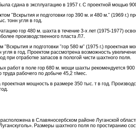
ыла сдана в эксплуатацию в 1957 г. С проектной мощью 900 
ом "Вскрытия и подготовки гор 390 м. и 480 м." (1969 г.) 
с. тонн угля в год.
атацию гор 480 м. шахта в течение 3-х лет (1975-1977) ос
аиболее производственного пласта Л7.
 "Вскрытия и подготовки "гор 580 м" (1975 г.) проектная 
нн угля в год. Проектом рассмотрена возможность увеличе
 год при отработке запасов в пологой чисти шахтного поля.
х работ в поле гор 680 м. мощи шахты рекомендуется 900 т
труда рабочего по добыче 45,2 т/мес.
а проектная мощность в размере 350 тыс. т в год. Произво
год.
расположена в Славяносербском районе Луганской области в
«Луганскуголь». Размеры шахтного поля по простиранию сос