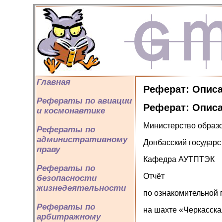
Главная
Реферат: Описа
Рефераты по авиации
Реферат: Описа
и космонавтике
Министерство образо
Рефераты по
административному
Донбасский государс
праву
Кафедра АУТПТЭК
Рефераты по
Отчёт
безопасности
жизнедеятельности
по ознакомительной 
Рефераты по
на шахте «Черкасск
арбитражному