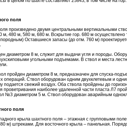
в целом по шахте составляют 25843, в том числе на гор. 6
ного поля
поля произведено двумя центральными вертикальными ств
0 м, 480 м, 580 м, 680 м. Вскрытие гор. 680 м осуществлен
породным) Оставшиеся запасы (до отм. 760 м) проектируетс
.
ен диаметром 8 м, служит для выдачи угля и породы. Обо
ухскиповыми угольными подъемами. В ствол и места лестн
ели.
ол пройден диаметром 8 м, предназначен для спуска-под
х операций. Ствол оборудован одним двухклетевым и одн
у подается свежий воздух. Оба ствола пройдены до горизон
я проветривания наиболее удаленной части пласта Л7 прой
ол №З диаметром 5 м. Ствол оборудован аварийным однок
тного поля
падного крыла шахтного поля – этажная с групповыми поле
80 м) штреками. Для восточного крыла – панельная. Порядо