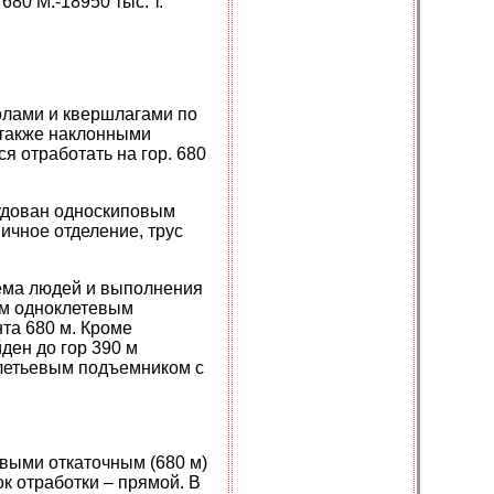
80 М.-18950 тыс. т.
олами и квершлагами по
о также наклонными
я отработать на гор. 680
рудован односкиповым
ичное отделение, трус
ъема людей и выполнения
им одноклетевым
та 680 м. Кроме
ден до гор 390 м
летьевым подъемником с
выми откаточным (680 м)
к отработки – прямой. В