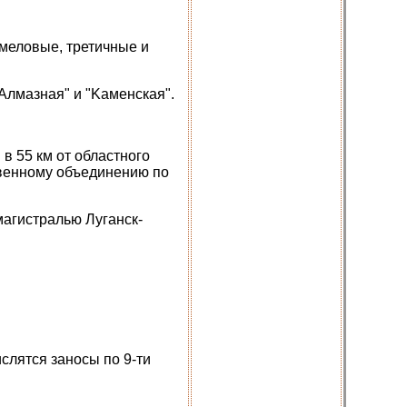
меловые, третичные и
Алмазная" и "Kaменская".
в 55 км от областного
твенному объединению по
агистралью Луганск-
ислятся заносы по 9-ти