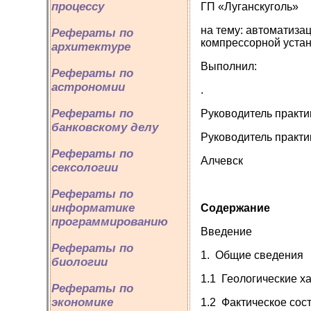
процессу
ГП «Луганскуголь»
на тему: автоматиза
Рефераты по
компрессорной уста
архитектуре
Выполнил:
Рефераты по
астрономии
.
Рефераты по
Руководитель практи
банковскому делу
Руководитель практи
Рефераты по
Алчевск
сексологии
Рефераты по
информатике
Содержание
программированию
Введение
Рефераты по
1. Общие сведения
биологии
1.1 Геологические х
Рефераты по
экономике
1.2 Фактическое сос