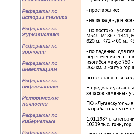
- простирание;
Рефераты по
истории техники
- на западе - для в
Рефераты по
- на востоке - услов
журналистике
М549, М1367, 1841, 
620 м., К72 -400 м., К
Рефераты по
- по падению; для пл
зоологии
пересечения её с сев
изогибся минус 750 к
Рефераты по
260 км. и контур горн
инвестициям
по восстанию; выхода
Рефераты по
информатике
В пределах указанны
запасов каменных уг
Исторические
ПО «Луганскуголь» в
личности
разрабатываемым пл
Рефераты по
1.01.1987 г. категори
кибернетике
10289 тыс. тонн, гор.
Рефераты по