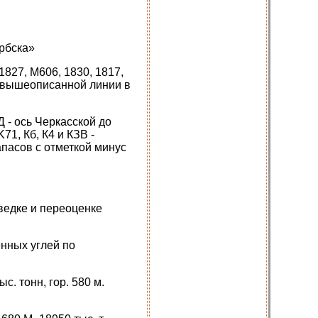
ербска»
1827, М606, 1830, 1817,
е вышеописанной линии в
Д - ось Черкасской до
71, Кб, К4 и КЗВ -
апасов с отметкой минус
ведке и переоценке
нных углей по
с. тонн, гор. 580 м.