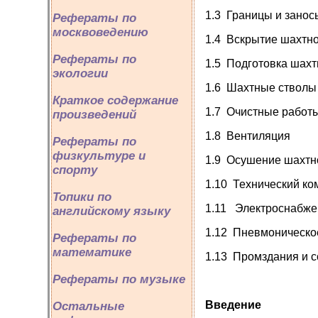
1.3 Границы и занос
Рефераты по
москвоведению
1.4 Вскрытие шахтно
Рефераты по
1.5 Подготовка шахт
экологии
1.6 Шахтные стволы
Краткое содержание
1.7 Очистные работ
произведений
1.8 Вентиляция
Рефераты по
физкультуре и
1.9 Осушение шахтн
спорту
1.10 Технический ко
Топики по
1.11 Электроснабже
английскому языку
1.12 Пневмоническо
Рефераты по
математике
1.13 Промздания и 
Рефераты по музыке
Введение
Остальные