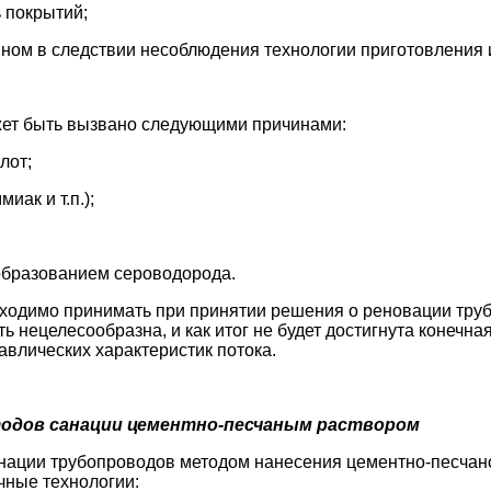
 покрытий;
вном в следствии несоблюдения технологии приготовления 
ет быть вызвано следующими причинами:
лот;
иак и т.п.);
 образованием сероводорода.
одимо принимать при принятии решения о реновации трубоп
ь нецелесообразна, и как итог не будет достигнута конечн
авлических характеристик потока.
тодов санации цементно-песчаным раствором
нации трубопроводов методом нанесения цементно-песчан
чные технологии: