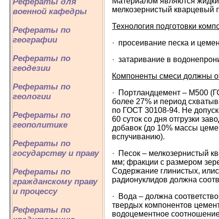
Материалом являются жидкие
Рефераты для
мелкозернистый кварцевый п
военной кафедры
Технология подготовки комп
Рефераты по
географии
· просеивание песка и цемен
Рефераты по
· затаривание в водонепрон
геодезии
Компоненты смеси должны о
Рефераты по
· Портландцемент – М500 (ГО
геологии
более 27% и период схватыв
по ГОСТ 30108-94. Не допус
Рефераты по
60 суток со дня отгрузки з
геополитике
добавок (до 10% массы цеме
вспучиванию).
Рефераты по
государству и праву
· Песок – мелкозернистый кв
мм; фракции с размером зер
Содержание глинистых, илис
Рефераты по
радионуклидов должна соотве
гражданскому праву
и процессу
· Вода – должна соответств
твердых компонентов цемент-п
Рефераты по
водоцементное соотношение 