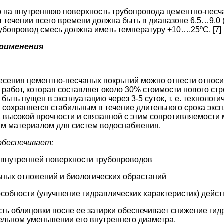
ю на внутреннюю поверхность трубопровода цементно-песч
 течении всего времени должна быть в диапазоне 6,5…9,0 
убопровод смесь должна иметь температуру +10….25ºС. [7]
применения
есения цементно-песчаных покрытий можно отнести относит
работ, которая составляет около 30% стоимости нового ст
быть пущен в эксплуатацию через 3-5 суток, т. е. технолог
охраняется стабильным в течение длительного срока экспл
, высокой прочности и связанной с этим сопротивляемости
ым материалом для систем водоснабжения.
обеспечивает:
 внутренней поверхности трубопроводов
ных отложений и биологических обрастаний
особности (улучшение гидравлических характеристик) дей
сть облицовки после ее затирки обеспечивает снижение гид
ельном уменьшении его внутреннего диаметра.