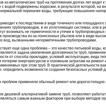
 из металлических труб на протяжении долгих лет ведет к
 с водой подвержены коррозии, в результате которой, на 
нормальной перекачке воды, требующие повышения напора 
риводит к последствиям в виде точечного или площадного
ениях трубопроводов, в их уплотняющих системах, или в р
гут возникать не герметичности и утечки в трубопроводных
 производства из-за понесенных убытков или в виде высо
ых вод, вызванными негерметичными трубопроводами.
твует еще одна проблема – это качество питьевой воды, к
является задача увеличения долговечности труб, применяе
мости от способа прокладки, условий эксплуатации, вида теп
 потерям энергоресурсов и огромным затратам на ремонт и
еняемых при этом труб. В практической деятельности важ
 е. определить возможности создания безопасных условий 
х проблем применяли обычный ремонт или дорогостоящую з
лее дешевой альтернативой замене труб, позволяют работа
т являться самым важным фактором при выборе методов пр