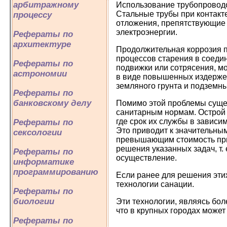
арбитражному
Использование трубопроводов
Стальные трубы при контакте
процессу
отложения, препятствующие 
электроэнергии.
Рефераты по
архитектуре
Продолжительная коррозия п
процессов старения в соедин
Рефераты по
подвижки или сотрясения, мо
астрономии
в виде повышенных издержек
земляного грунта и подземн
Рефераты по
банковскому делу
Помимо этой проблемы сущес
санитарным нормам. Острой 
где срок их службы в зависи
Рефераты по
Это приводит к значительным
сексологии
превышающим стоимость прим
решения указанных задач, т.
Рефераты по
осуществление.
информатике
программированию
Если ранее для решения эти
технологии санации.
Рефераты по
биологии
Эти технологии, являясь бо
что в крупных городах може
Рефераты по