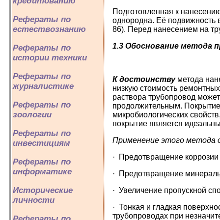
кредитованию
Подготовленная к нанесени
Рефераты по
однородна. Её подвижность в
естествознанию
86). Перед нанесением на тр
1.3 Обоснование метода 
Рефераты по
истории техники
Рефераты по
К достоинству
метода нан
журналистике
низкую стоимость ремонтных 
раствора трубопровод может 
Рефераты по
продолжительным. Покрытие с
зоологии
микробиологических свойств
покрытие является идеальн
Рефераты по
Применение этого метода 
инвестициям
· Предотвращение коррозии
Рефераты по
информатике
· Предотвращение минераль
Исторические
· Увеличение пропускной сп
личности
· Тонкая и гладкая поверхно
трубопроводах при незначит
Рефераты по