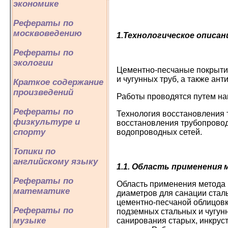
экономике
Рефераты по
москвоведению
1.Технологическое описа
Рефераты по
экологии
Цементно-песчаные покрытия
и чугунных труб, а также ан
Краткое содержание
произведений
Работы проводятся путем на
Рефераты по
Технология восстановления 
физкультуре и
восстановления трубопровод
спорту
водопроводных сетей.
Топики по
английскому языку
1.1. Область применения
Рефераты по
Область применения метода 
математике
диаметров для санации стал
цементно-песчаной облицовк
Рефераты по
подземных стальных и чугун
музыке
санирования старых, инкруст