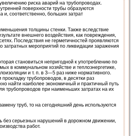
 увеличению риска аварий на трубопроводах.
внутренней поверхности трубы образуются
и, соответственно, больших затрат
 уменьшения толщины стенки. Также вследствие
езультате внешнего воздействия, как повреждения,
 сетях. Последствия не герметичностей проявляются
ко затратных мероприятий по ликвидации заражения
оторая становиться непригодной к употреблению по
мых в коммунальном хозяйстве и теплоэнергетике,
лоизоляции и т. п. в 3—5 раз ниже нормативного.
 прокладку трубопроводов, в десятки раз
но найти наиболее экономичный и практичный путь
для трубопроводов при наименьших затратах на их
амену труб, то на сегодняшний день используются
ть без серьезных нарушений в дорожном движении,
оизводства работ.