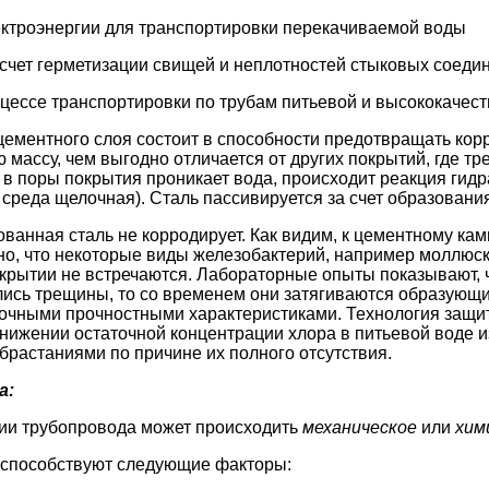
ктроэнергии для транспортировки перекачиваемой воды
 счет герметизации свищей и неплотностей стыковых соеди
оцессе транспортировки по трубам питьевой и высококачес
цементного слоя состоит в способности предотвращать ко
 массу, чем выгодно отличается от других покрытий, где т
 в поры покрытия проникает вода, происходит реакция гид
, среда щелочная). Сталь пассивируется за счет образовани
ованная сталь не корродирует. Как видим, к цементному ка
но, что некоторые виды железобактерий, например моллюск
крытии не встречаются. Лабораторные опыты показывают, 
лись трещины, то со временем они затягиваются образующ
точными прочностными характеристиками. Технология защи
снижении остаточной концентрации хлора в питьевой воде и
растаниями по причине их полного отсутствия.
а:
ии трубопровода может происходить
механическое
или
хим
способствуют следующие факторы: