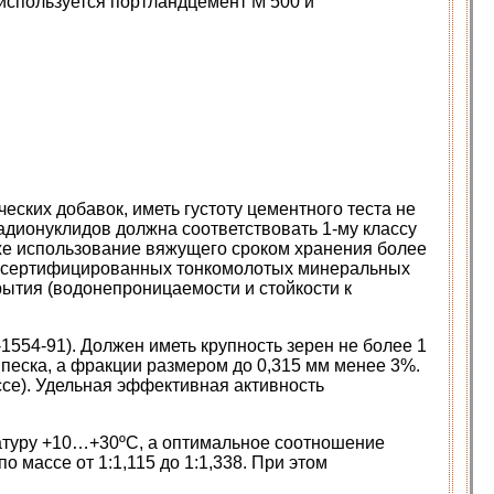
используется портландцемент М 500 и
ских добавок, иметь густоту цементного теста не
адионуклидов должна соответствовать 1-му классу
 же использование вяжущего сроком хранения более
его сертифицированных тонкомолотых минеральных
ытия (водонепроницаемости и стойкости к
1554-91). Должен иметь крупность зерен не более 1
песка, а фракции размером до 0,315 мм менее 3%.
се). Удельная эффективная активность
ратуру +10…+30ºС, а оптимальное соотношение
о массе от 1:1,115 до 1:1,338. При этом