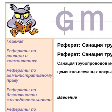
Главная
Реферат: Санация тр
Рефераты по
Реферат: Санация тр
авиации и
космонавтике
Санация трубопроводов м
Рефераты по
цементно-песчаных покры
административному
праву
Рефераты по
безопасности
Введение
жизнедеятельности
Рефераты по