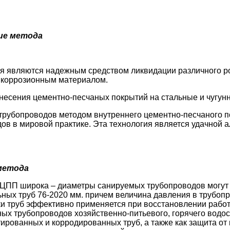
ние метода
 являются надежным средством ликвидации различного ро
тикоррозионным материалом.
несения цементно-песчаных покрытий на стальные и чугун
трубопроводов методом внутреннего цементно-песчаного 
ов в мировой практике. Эта технология является удачной 
 метода
ЦПП широка – диаметры санируемых трубопроводов могут б
ьных труб 76-2020 мм. причем величина давления в трубоп
и труб эффективно применяется при восстановлении рабо
ных трубопроводов хозяйственно-питьевого, горячего водо
ированных и корродированных труб, а также как защита от 