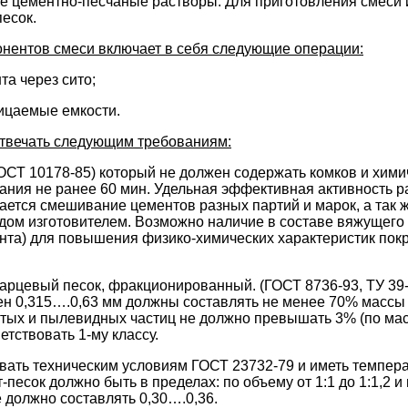
 цементно-песчаные растворы. Для приготовления смеси 
есок.
онентов смеси включает в себя следующие операции:
та через сито;
ицаемые емкости.
твечать следующим требованиям:
СТ 10178-85) который не должен содержать комков и химиче
ания не ранее 60 мин. Удельная эффективная активность р
кается смешивание цементов разных партий и марок, а так
аводом изготовителем. Возможно наличие в составе вяжущ
нта) для повышения физико-химических характеристик покр
арцевый песок, фракционированный. (ГОСТ 8736-93, ТУ 39-
ен 0,315….0,63 мм должны составлять не менее 70% массы 
тых и пылевидных частиц не должно превышать 3% (по мас
тствовать 1-му классу.
овать техническим условиям ГОСТ 23732-79 и иметь темпе
есок должно быть в пределах: по объему от 1:1 до 1:1,2 и п
должно составлять 0,30….0,36.