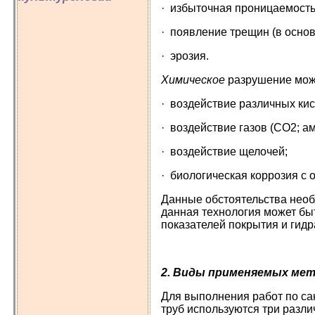
· избыточная проницаемость
· появление трещин (в осно
· эрозия.
Химическое
разрушение мож
· воздействие различных кис
· воздействие газов (СО2; амм
· воздействие щелочей;
· биологическая коррозия с
Данные обстоятельства необх
данная технология может быт
показателей покрытия и гидр
2. Виды применяемых ме
Для выполнения работ по са
труб используются три разли