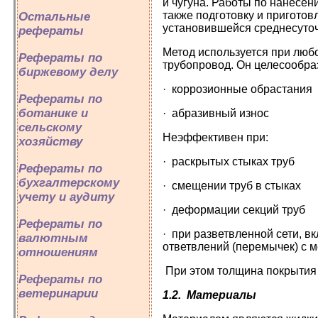
и чугуна. Работы по нанесе
также подготовку и пригото
Остальные
установившейся среднесуточ
рефераты
Метод используется при любо
Рефераты по
трубопровод. Он целесообра
биржевому делу
· коррозионные обрастания
Рефераты по
ботанике и
· абразивный износ
сельскому
Неэффективен при:
хозяйству
· раскрытых стыках труб
Рефераты по
бухгалтерскому
· смещении труб в стыках
учету и аудиту
· деформации секций труб
Рефераты по
· при разветвленной сети, в
валютным
ответвлений (перемычек) с
отношениям
При этом толщина покрытия м
Рефераты по
ветеринарии
1.2.
Материалы