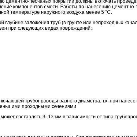
нию цементно-песчаных покрытий должны включать проведе
вление компонентов смеси. Работы по нанесению цементно-
ной температуре наружного воздуха менее 5 °С.
й глубине заложения труб (в грунте или непроходных канал
зен при следующих видах повреждений:
ключающей трубопроводы разного диаметра, т.к. при нанес
 меньшими проходными сечениями
ожет составлять 3–13 мм в зависимости от типа трубопрово