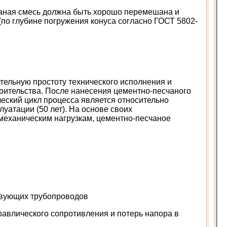
аная смесь должна быть хорошо перемешана и
(по глубине погружения конуса согласно ГОСТ 5802-
ельную простоту технического исполнения и
роительства. После нанесения цементно-песчаного
ический цикл процесса является относительно
уатации (50 лет). На основе своих
 механическим нагрузкам, цементно-песчаное
ствующих трубопроводов
равлического сопротивления и потерь напора в