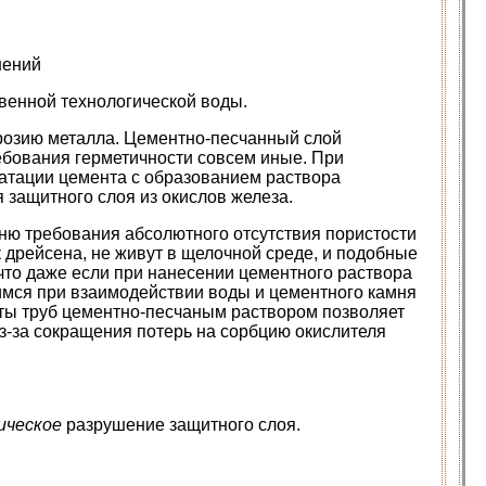
нений
твенной технологической воды.
ррозию металла. Цементно-песчанный слой
ребования герметичности совсем иные. При
ратации цемента с образованием раствора
я защитного слоя из окислов железа.
мню требования абсолютного отсутствия пористости
 дрейсена, не живут в щелочной среде, и подобные
что даже если при нанесении цементного раствора
имся при взаимодействии воды и цементного камня
ты труб цементно-песчаным раствором позволяет
з-за сокращения потерь на сорбцию окислителя
ическое
разрушение защитного слоя.