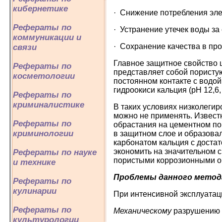
кибернетике
· Снижение потребления эле
Рефераты по
· Устранение утечек воды за
коммуникации и
· Сохранение качества в пр
связи
Главное защитное свойство 
Рефераты по
представляет собой пористую
косметологии
постоянном контакте с водой
гидроокиси кальция (pH 12,6
Рефераты по
криминалистике
В таких условиях низколегир
можно не применять. Извест
Рефераты по
обрастания на цементном по
криминологии
в защитном слое и образова
карбонатом кальция с доста
экономить на значительном 
Рефераты по науке
пористыми коррозионными об
и технике
Проблемы данного метод
Рефераты по
кулинарии
При интенсивной эксплуатац
Рефераты по
Механическому
разрушению 
культурологии