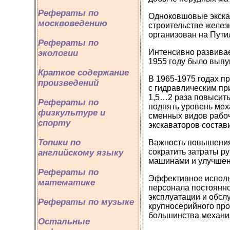
Рефераты по
Одноковшовые экска
москвоведению
строительстве желез
организован на Пути
Рефераты по
Интенсивно развивае
экологии
1955 году было вып
Краткое содержание
В 1965-1975 годах п
произведений
с гидравлическим пр
1,5…2 раза повысить
Рефераты по
поднять уровень мех
физкультуре и
сменных видов рабоч
спорту
экскаваторов состав
Топики по
Важность повышения
сократить затраты р
английскому языку
машинами и улучшен
Рефераты по
Эффективное исполь
математике
персонала постоянн
эксплуатации и обсл
Рефераты по музыке
крупносерийного про
большинства механиз
Остальные