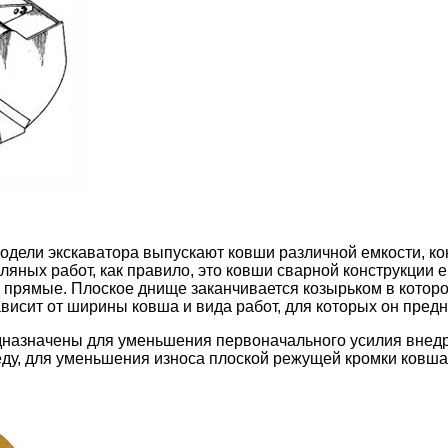
модели экскаватора выпускают ковши различной емкости, к
ляных работ, как правило, это ковши сварной конструкции е
е прямые. Плоское днище заканчивается козырьком в котор
ависит от ширины ковша и вида работ, для которых он пред
дназначены для уменьшения первоначального усилия внед
ду, для уменьшения износа плоской режущей кромки ковша