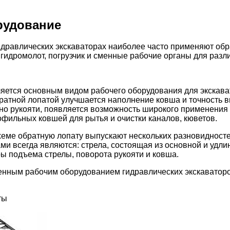
рудование
дравлических экскаваторах наиболее часто применяют обр
 гидромолот, погрузчик и сменные рабочие органы для разл
ляется основным видом рабочего оборудования для экскав
братной лопатой улучшается наполнение ковша и точность вы
но рукояти, появляется возможность широкого применения
рофильных ковшей для рытья и очистки каналов, кюветов.
хеме обратную лопату выпускают нескольких разновидност
и всегда являются: стрела, состоящая из основной и удли
ы подъема стрелы, поворота рукояти и ковша.
нным рабочим оборудованием гидравлических экскаваторо
ты