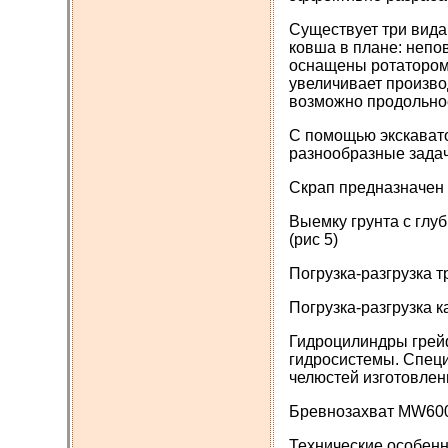
Существует три вид
ковша в плане: непо
оснащены ротатором,
увеличивает произво
возможно продольное
С помощью экскават
разнообразные задач
Скрап предназначен 
Выемку грунта с гл
(рис 5)
Погрузка-разгрузка т
Погрузка-разгрузка к
Гидроцилиндры грейф
гидросистемы. Специ
челюстей изготовлены
Бревнозахват MW60
Технические особенн