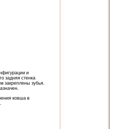
онфигурации и
го задняя стенка
ом закреплены зубья.
назначен.
рения ковша в
.