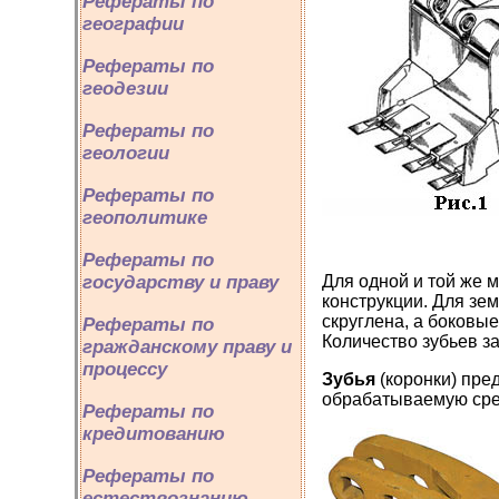
Рефераты по
географии
Рефераты по
геодезии
Рефераты по
геологии
Рефераты по
геополитике
Рефераты по
государству и праву
Для одной и той же 
конструкции. Для зем
скруглена, а боковы
Рефераты по
Количество зубьев з
гражданскому праву и
процессу
Зубья
(коронки) пре
обрабатываемую сре
Рефераты по
кредитованию
Рефераты по
естествознанию