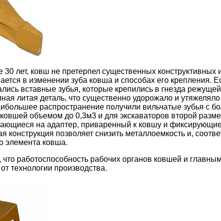
ее 30 лет, ковш не претерпел существенных конструктивных
ется в изменении зуба ковша и способах его крепления. Е
лись вставные зубья, которые крепились в гнезда режущей
ая литая деталь, что существенно удорожало и утяжеляло к
ибольшее распространение получили вильчатые зубья с б
ковшей объемом до 0,3м3 и для экскаваторов второй размер
евающиеся на адаптер, приваренный к ковшу и фиксирующи
ая конструкция позволяет снизить металлоемкость и, соотве
о элемента ковша.
, что работоспособность рабочих органов ковшей и главны
 от технологии производства.