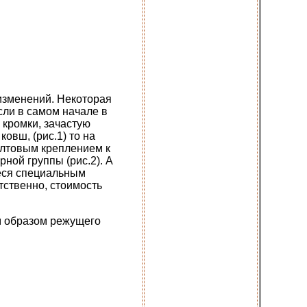
 изменений. Некоторая
сли в самом начале в
 кромки, зачастую
овш, (рис.1) то на
олтовым креплением к
ной группы (рис.2). А
еся специальным
тственно, стоимость
м образом режущего