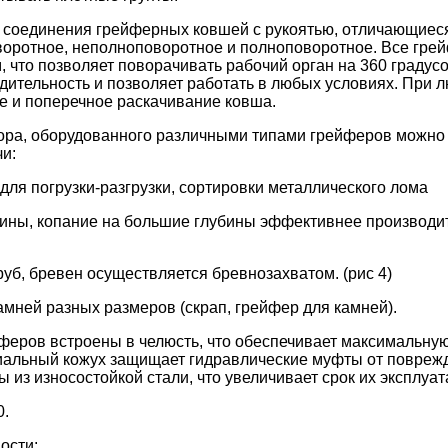
а соединения грейферных ковшей с рукоятью, отличающиес
воротное, неполноповоротное и полноповоротное. Все гре
 что позволяет поворачивать рабочий орган на 360 градусо
дительность и позволяет работать в любых условиях. При 
 и поперечное раскачивание ковша.
ора, оборудованного различными типами грейферов можно
и:
для погрузки-разгрузки, сортировки металлического лома
убины, копание на большие глубины эффективнее производ
руб, бревен осуществляется бревнозахватом. (рис 4)
амней разных размеров (скрап, грейфер для камней).
еров встроены в челюсть, что обеспечивает максимальную
альный кожух защищает гидравлические муфты от поврежд
 из износостойкой стали, что увеличивает срок их эксплуат
0.
ости: