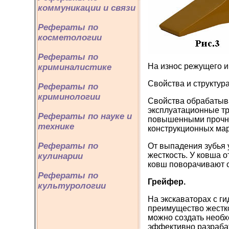
коммуникации и связи
Рефераты по
косметологии
Рефераты по
На износ режущего и
криминалистике
Свойства и структур
Рефераты по
криминологии
Свойства обрабатыва
эксплуатационные тр
Рефераты по науке и
повышенными прочнос
технике
конструкционных ма
Рефераты по
От выпадения зубья
жесткость. У ковша о
кулинарии
ковш поворачивают с
Рефераты по
Грейфер.
культурологии
На экскаваторах с 
преимущество жестко
можно создать необх
эффективно разраба