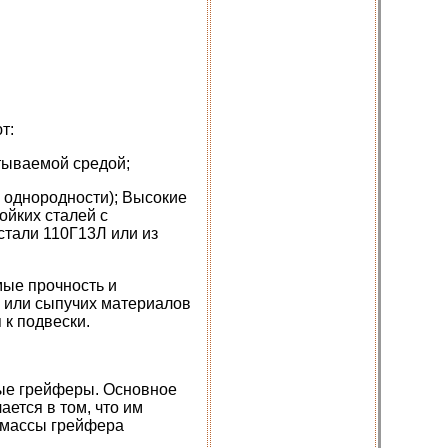
т:
тываемой средой;
ь однородности); Высокие
ойких сталей с
стали 110Г13Л или из
ые прочность и
та или сыпучих материалов
к подвески.
ые грейферы. Основное
ется в том, что им
т массы грейфера