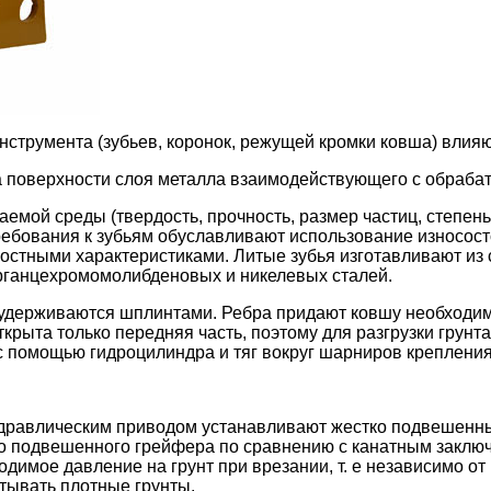
нструмента (зубьев, коронок, режущей кромки ковша) влияю
а поверхности слоя металла взаимодействующего с обраба
емой среды (твердость, прочность, размер частиц, степен
ебования к зубьям обуславливают использование износост
тными характеристиками. Литые зубья изготавливают из 
рганцехромомолибденовых и никелевых сталей.
 удерживаются шплинтами. Ребра придают ковшу необходим
ткрыта только передняя часть, поэтому для разгрузки грун
 помощью гидроцилиндра и тяг вокруг шарниров крепления 
гидравлическим приводом устанавливают жестко подвешенн
 подвешенного грейфера по сравнению с канатным заключа
одимое давление на грунт при врезании, т. е независимо о
тывать плотные грунты.