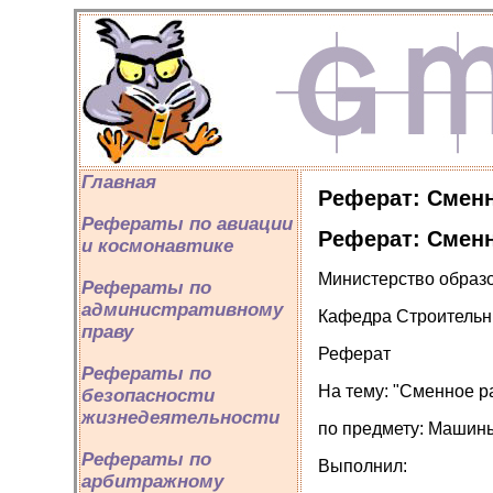
Главная
Реферат: Сменн
Рефераты по авиации
Реферат: Сменн
и космонавтике
Министерство образ
Рефераты по
административному
Кафедра Строительн
праву
Реферат
Рефераты по
На тему: "Сменное р
безопасности
жизнедеятельности
по предмету: Машин
Рефераты по
Выполнил:
арбитражному