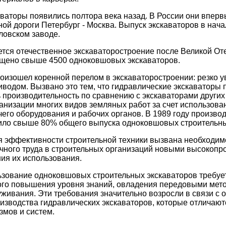
ваторы появились полтора века назад. В России они впер
ной дороги Петербург - Москва. Выпуск экскаваторов в нач
ловском заводе.
тся отечественное экскаваторостроение после Великой От
ущено свыше 4500 одноковшовых экскаваторов.
роизошел коренной перелом в экскаваторостроении: резко 
иводом. Вызвано это тем, что гидравлические экскаваторы 
 производительность по сравнению с экскаваторами других 
анизации многих видов земляных работ за счет использова
его оборудования и рабочих органов. В 1989 году произво
ило свыше 80% общего выпуска одноковшовых строительны
 эффективности строительной техники вызвана необходим
учного труда в строительных организаций новыми высокоп
ия их использования.
зование одноковшовых строительных экскаваторов требуе
ого повышения уровня знаний, овладения передовыми мет
уживания. Эти требования значительно возросли в связи с 
изводства гидравлических экскаваторов, которые отличаю
мов и систем.