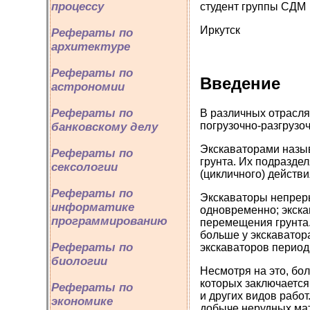
процессу
студент группы СДМ
Иркутск
Рефераты по
архитектуре
Рефераты по
Введение
астрономии
Рефераты по
В различных отрасл
погрузочно-разгрузо
банковскому делу
Экскаваторами назы
Рефераты по
грунта. Их подразде
сексологии
(цикличного) действ
Рефераты по
Экскаваторы непреры
информатике
одновременно; экска
программированию
перемещения грунта.
больше у экскаватор
Рефераты по
экскаваторов период
биологии
Несмотря на это, б
которых заключается 
Рефераты по
и других видов рабо
экономике
добыче нерудных мат