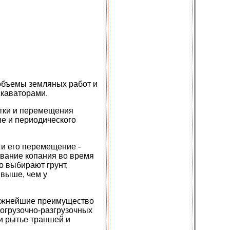
объемы земляных работ и
скаваторами.
тки и перемещения
ые и периодического
 и его перемещение -
ывание копания во время
о выбирают грунт,
 выше, чем у
важнейшие преимущество
погрузочно-разгрузочных
и рытье траншей и