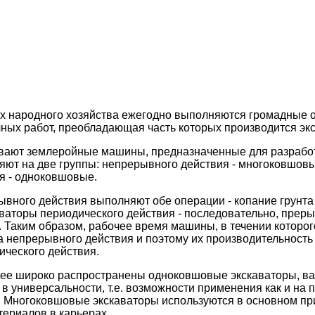
ях народного хозяйства ежегодно выполняются громадные 
чных работ, преобладающая часть которых производится эк
вают землеройные машины, предназначенные для разрабо
ляют на две группы: непрерывного действия - многоковшов
ия - одноковшовые.
вного действия выполняют обе операции - копание грунта
ваторы периодического действия - последовательно, прер
 Таким образом, рабочее время машины, в течении которог
а непрерывного действия и поэтому их производительность
ического действия.
олее широко распространены одноковшовые экскаваторы, 
в универсальности, т.е. возможности применения как и на 
т. Многоковшовые экскаваторы используются в основном пр
ериалов в карьерах.