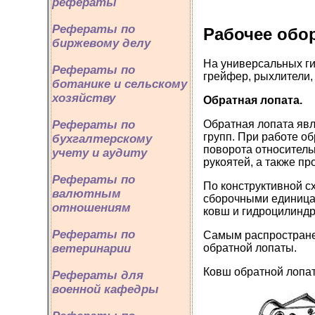
рефераты
Рефераты по
Рабочее обо
биржевому делу
На универсальных ги
Рефераты по
грейфер, рыхлители,
ботанике и сельскому
хозяйству
Обратная лопата.
Рефераты по
Обратная лопата яв
групп. При работе о
бухгалтерскому
поворота относитель
учету и аудиту
рукоятей, а также п
Рефераты по
По конструктивной с
валютным
сборочными единицам
отношениям
ковш и гидроцилиндр
Рефераты по
Самым распростране
ветеринарии
обратной лопаты.
Ковш обратной лопа
Рефераты для
военной кафедры