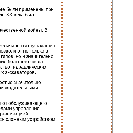
вые были применены при
але ХХ века был
ечественной войны. В
увеличился выпуск машин
позволяют не только в
типов, но и значительно
ния большого числа
дство гидравлических
х экскаваторов.
остью значительно
роизводительными
т от обслуживающего
одами управления,
организацией
тся сложным устройством