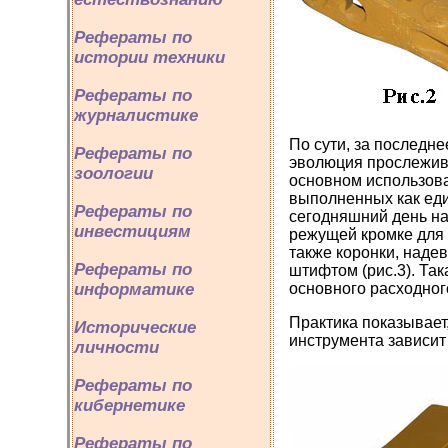
Рефераты по
истории техники
Рефераты по
журналистике
По сути, за последн
Рефераты по
эволюция прослежива
зоологии
основном использова
выполненных как един
Рефераты по
сегодняшний день на
инвестициям
режущей кромке для 
также коронки, над
Рефераты по
штифтом (рис.3). Так
информатике
основного расходног
Практика показывает
Исторические
инструмента зависит
личности
Рефераты по
кибернетике
Рефераты по