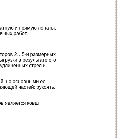
атную и прямую лопаты,
ичных работ.
аторов 2…5-й размерных
грузки в результате его
 удлиненных стрел и
ей, но основными ее
няющей частей; рукоять,
в является ковш