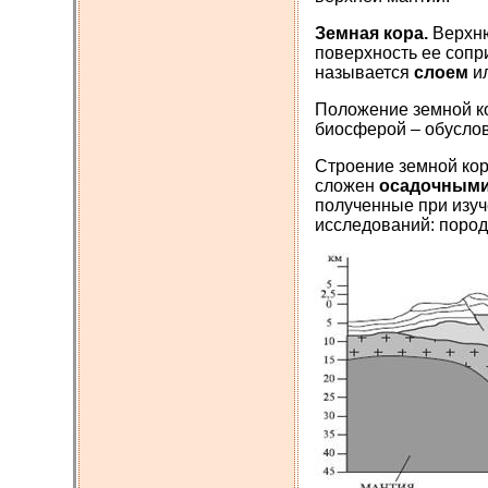
Земная кора.
Верхню
поверхность ее сопр
называется
слоем
и
Положение земной к
биосферой – обуслов
Строение земной коры
сложен
осадочными
полученные при изуч
исследований: пород