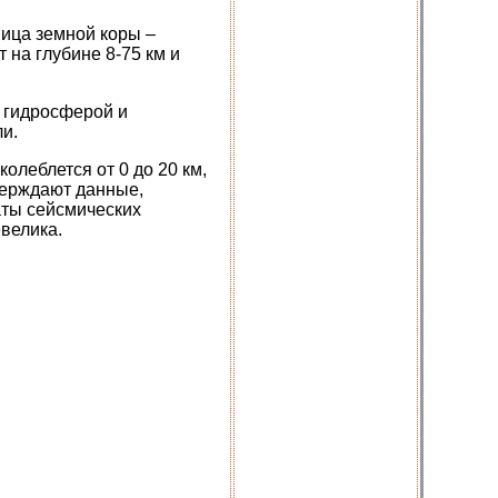
ица земной коры –
 на глубине 8-75 км и
 гидросферой и
и.
олеблется от 0 до 20 км,
тверждают данные,
аты сейсмических
велика.