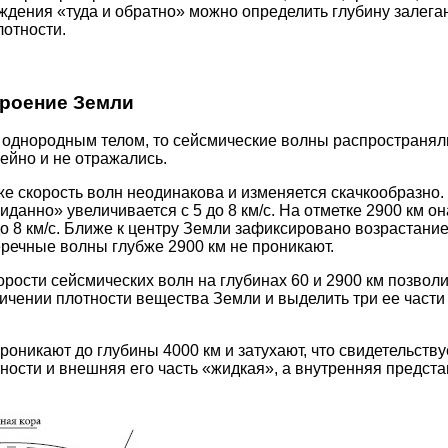
ждения «туда и обратно» можно определить глубину залега
отности.
троение Земли
однородным телом, то сейсмические волны распространял
ейно и не отражались.
е скорость волн неодинакова и изменяется скачкообразно. 
иданно» увеличивается с 5 до 8 км/с. На отметке 2900 км она
до 8 км/с. Ближе к центру Земли зафиксировано возрастани
перечные волны глубже 2900 км не проникают.
орости сейсмических волн на глубинах 60 и 2900 км позвол
ичении плотности вещества Земли и выделить три ее части
оникают до глубины 4000 км и затухают, что свидетельствуе
ности и внешняя его часть «жидкая», а внутренняя предста