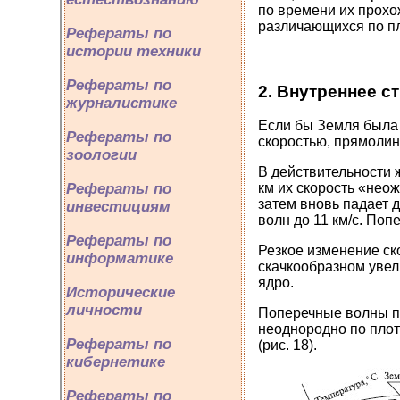
по времени их прохо
различающихся по пл
Рефераты по
истории техники
Рефераты по
2. Внутреннее с
журналистике
Если бы Земля была 
Рефераты по
скоростью, прямолин
зоологии
В действительности ж
Рефераты по
км их скорость «неож
затем вновь падает 
инвестициям
волн до 11 км/с. По
Рефераты по
Резкое изменение ск
информатике
скачкообразном увел
ядро.
Исторические
личности
Поперечные волны пр
неоднородно по плот
Рефераты по
(рис. 18).
кибернетике
Рефераты по