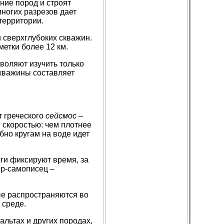
ание пород и строят
ногих разрезов дает
 территории.
 сверхглубоких скважин.
метки более 12 км.
зволяют изучить только
скважины составляет
т греческого
сейсмос –
 скоростью: чем плотнее
бно кругам на воде идет
ги фиксируют время, за
ор-самописец –
ые распространяются во
 среде.
альтах и других породах,