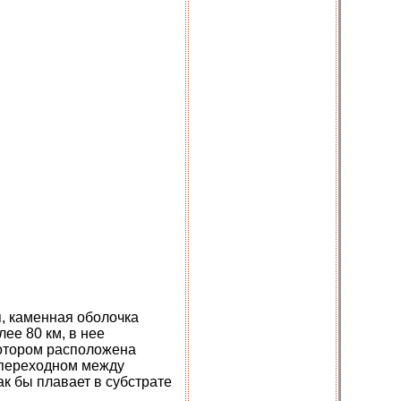
я, каменная оболочка
ее 80 км, в нее
котором расположена
(переходном между
к бы плавает в субстрате