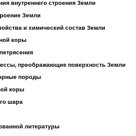
ния внутреннего строения Земли
троение Земли
войства и химический состав Земли
мной коры
млетрясения
цессы, преображающие поверхность Земли
горные породы
ной коры
ого шара
ованной литературы