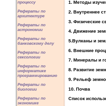
1. Методы изуче
процессу
Рефераты по
2. Внутреннее с
архитектуре
3. Физические с
Рефераты по
астрономии
4. Движение зе
Рефераты по
5.Вулканы и зе
банковскому делу
6. Внешние про
Рефераты по
сексологии
7. Минералы и 
Рефераты по
8. Развитие зем
информатике
программированию
9. Рельеф земн
Рефераты по
10. Почва
биологии
Рефераты по
Список использ
экономике