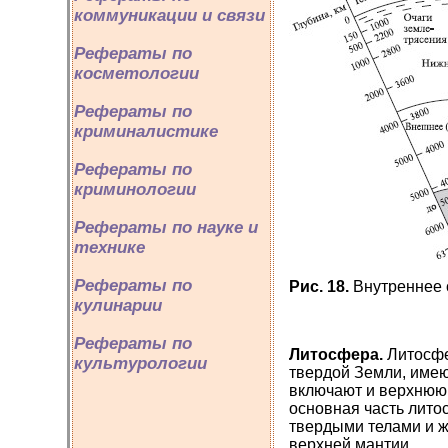
коммуникации и связи
Рефераты по
косметологии
Рефераты по
криминалистике
Рефераты по
криминологии
Рефераты по науке и
технике
Рефераты по
Рис. 18.
Внутреннее 
кулинарии
Рефераты по
Литосфера.
Литосфе
культурологии
твердой Земли, имею
включают и верхнюю 
основная часть лит
твердыми телами и ж
верхней мантии.