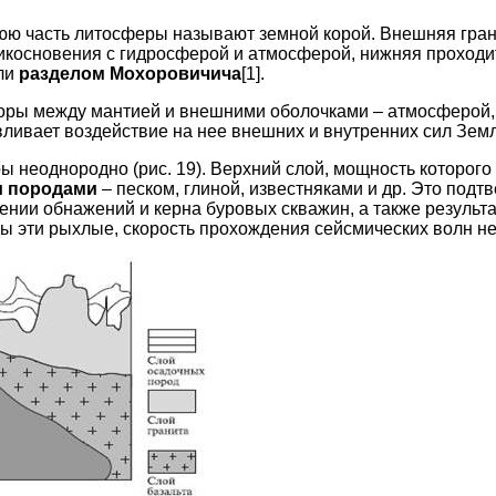
ю часть литосферы называют земной корой. Внешняя гран
икосновения с гидросферой и атмосферой, нижняя проходит
ли
разделом Мохоровичича
[1].
оры между мантией и внешними оболочками – атмосферой,
ливает воздействие на нее внешних и внутренних сил Земл
 неоднородно (рис. 19). Верхний слой, мощность которого к
 породами
– песком, глиной, известняками и др. Это под
ении обнажений и керна буровых скважин, а также результ
ы эти рыхлые, скорость прохождения сейсмических волн не