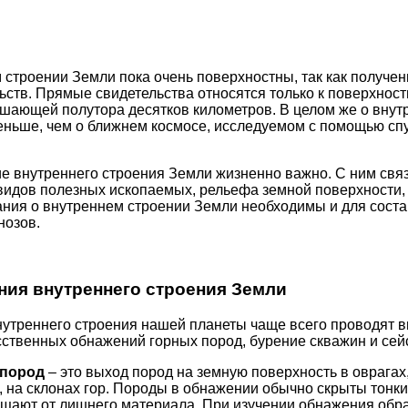
 строении Земли пока очень поверхностны, так как получе
ьств. Прямые свидетельства относятся только к поверхност
шающей полутора десятков километров. В целом же о вну
ньше, чем о ближнем космосе, исследуемом с помощью спу
ие внутреннего строения Земли жизненно важно. С ним свя
идов полезных ископаемых, рельефа земной поверхности,
ания о внутреннем строении Земли необходимы и для соста
нозов.
ния внутреннего строения Земли
нутреннего строения нашей планеты чаще всего проводят 
сственных обнажений горных пород, бурение скважин и сей
 пород
– это выход пород на земную поверхность в оврагах,
 на склонах гор. Породы в обнажении обычно скрыты тонк
ищают от лишнего материала. При изучении обнажения обр