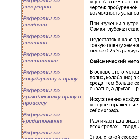
Рефераты по
керн. А затем на осн
географии
чертеж пробуренной
возможность установи
Рефераты по
При изучении внутре
геодезии
Самая глубокая скваж
Рефераты по
Недостаток и наблюд
геологии
тонкую пленку земно
менее 0,25 % радиус
Рефераты по
геополитике
Сейсмический мет
В основе этого мето
Рефераты по
волна, колебание) в
государству и праву
среда, тем больше ск
обратно, а другая –
Рефераты по
гражданскому праву и
Искусственно возбуж
процессу
которое отраженные 
сейсмограф.
Рефераты по
кредитованию
Различают два вида 
всех средах – тверды
Рефераты по
Зная, с какой скорос
естествознанию