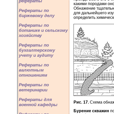
рефераты
какими породами оно 
Обнажение тщательно
Рефераты по
для дальнейшего изу
биржевому делу
определить химическ
Рефераты по
ботанике и сельскому
хозяйству
Рефераты по
бухгалтерскому
учету и аудиту
Рефераты по
валютным
отношениям
Рефераты по
ветеринарии
Рефераты для
Рис. 17.
Схема обнаж
военной кафедры
Бурение скважин
п