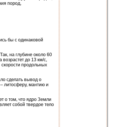
ния пород,
ись бы с одинаковой
Так, на глубине около 60
 возрастет до 13 км/с,
е скорости продольных
ило сделать вывод о
 – литосферу, мантию и
т о том, что ядро Земли
вляет собой твердое тело