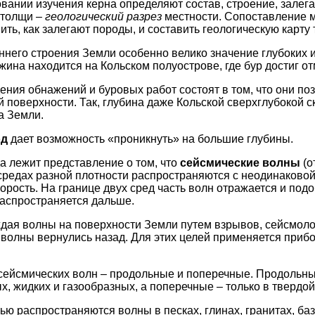
овании изучения керна определяют состав, строение, залег
 толщи –
геологический разрез
местности. Сопоставление м
ть, как залегают породы, и составить геологическую карту
ннего строения Земли особенно велико значение глубоких и
ина находится на Кольском полуострове, где бур достиг от
ения обнажений и буровых работ состоят в том, что они по
й поверхности. Так, глубина даже Кольской сверхглубокой 
а Земли.
од
дает возможность «проникнуть» на большие глубины.
да лежит представление о том, что
сейсмические волны
(о
 средах разной плотности распространяются с неодинаковой
орость. На границе двух сред часть волн отражается и подо
 распространяется дальше.
дая волны на поверхности Земли путем взрывов, сейсмоло
волны вернулись назад. Для этих целей применяется приб
сейсмических волн – продольные и поперечные. Продольн
х, жидких и газообразных, а поперечные – только в твердой
тью распространяются волны в песках, глинах, гранитах, баз