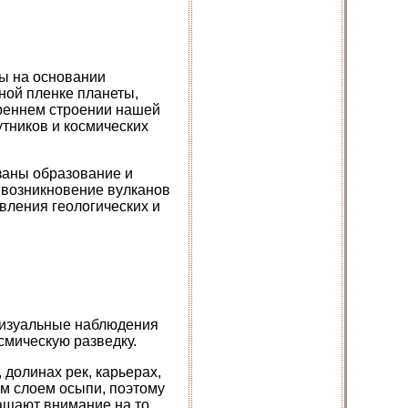
ны на основании
ной пленке планеты,
треннем строении нашей
тников и космических
заны образование и
 возникновение вулканов
вления геологических и
визуальные наблюдения
смическую разведку.
 долинах рек, карьерах,
им слоем осыпи, поэтому
ащают внимание на то,