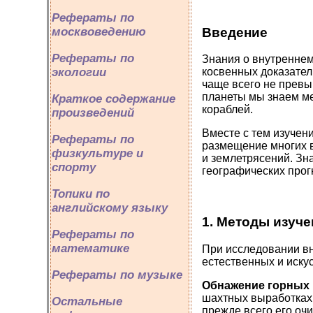
Рефераты по
Введение
москвоведению
Рефераты по
Знания о внутреннем
экологии
косвенных доказател
чаще всего не превы
планеты мы знаем ме
Краткое содержание
кораблей.
произведений
Вместе с тем изучен
Рефераты по
размещение многих в
физкультуре и
и землетрясений. Зн
спорту
географических прог
Топики по
английскому языку
1. Методы изуче
Рефераты по
математике
При исследовании в
естественных и иску
Рефераты по музыке
Обнажение горных
шахтных выработках,
Остальные
прежде всего его оч