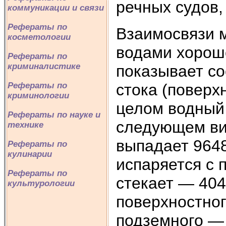
речных судов
коммуникации и связи
Рефераты по
Взаимосвязи 
косметологии
водами хорош
Рефераты по
криминалистике
показывает со
стока (поверх
Рефераты по
криминологии
целом водный
Рефераты по науке и
следующем ви
технике
выпадает 9648
Рефераты по
кулинарии
испаряется с 
Рефераты по
стекает — 404
культурологии
поверхностног
подземного — 