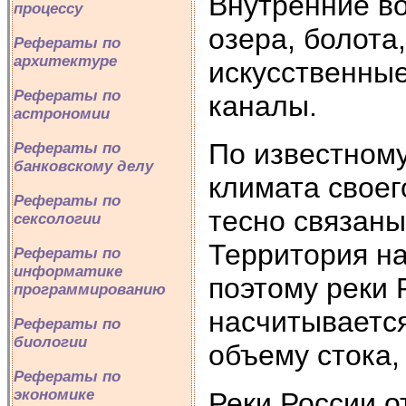
Внутренние в
процессу
озера, болота
Рефераты по
архитектуре
искусственны
Рефераты по
каналы.
астрономии
По известному
Рефераты по
банковскому делу
климата своег
Рефераты по
тесно связаны
сексологии
Территория н
Рефераты по
информатике
поэтому реки 
программированию
насчитывается
Рефераты по
биологии
объему стока,
Рефераты по
экономике
Реки России о