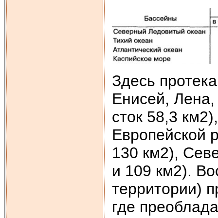
Здесь протека
Енисей, Лена,
сток 58,3 км2
Европейской р
130 км2), Сев
и 109 км2). В
территории) п
где преоблад