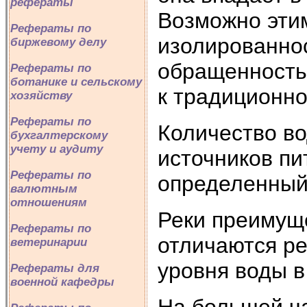
рефераты
Возможно эти
Рефераты по
изолированнос
биржевому делу
обращенность 
Рефераты по
ботанике и сельскому
к традиционно
хозяйству
Рефераты по
Количество во
бухгалтерскому
учету и аудиту
источников пи
Рефераты по
определенный
валютным
отношениям
Реки преимуще
Рефераты по
отличаются ре
ветеринарии
уровня воды в
Рефераты для
военной кафедры
На большей ч