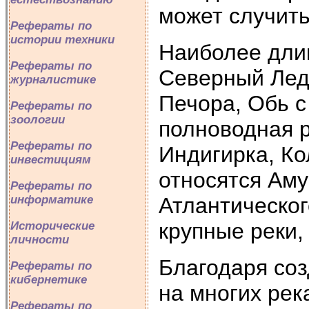
может случить
Рефераты по
истории техники
Наиболее дли
Рефераты по
Северный Лед
журналистике
Печора, Обь 
Рефераты по
зоологии
полноводная р
Рефераты по
Индигирка, Ко
инвестициям
относятся Аму
Рефераты по
Атлантическог
информатике
крупные реки, 
Исторические
личности
Благодаря со
Рефераты по
кибернетике
на многих рек
Рефераты по