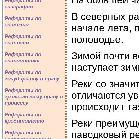
Рефераты по
географии
В северных ра
Рефераты по
геодезии
начале лета, 
Рефераты по
половодье.
геологии
Зимой почти в
Рефераты по
геополитике
наступает зим
Рефераты по
государству и праву
Реки со значи
Рефераты по
отличаются ув
гражданскому праву и
процессу
происходит та
Рефераты по
Реки преимущ
кредитованию
паводковый ре
Рефераты по
естествознанию