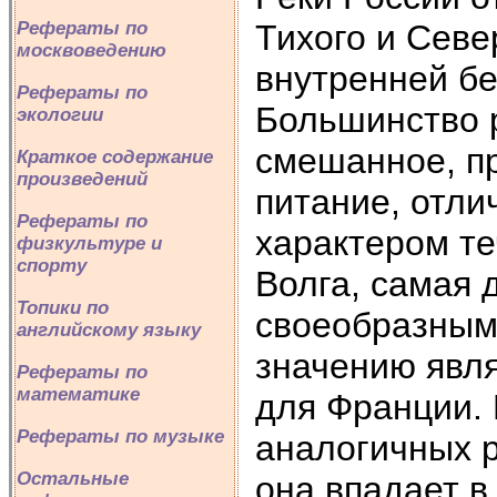
Тихого и Севе
Рефераты по
москвоведению
внутренней бе
Рефераты по
Большинство 
экологии
смешанное, п
Краткое содержание
произведений
питание, отл
Рефераты по
характером те
физкультуре и
спорту
Волга, самая 
Топики по
своеобразным
английскому языку
значению явл
Рефераты по
математике
для Франции. 
Рефераты по музыке
аналогичных р
Остальные
она впадает в