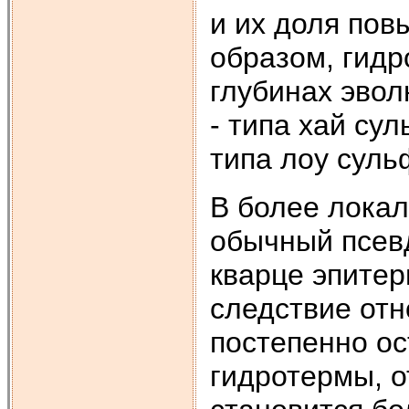
и их доля пов
образом, гид
глубинах эвол
- типа хай су
типа лоу сул
В более лока
обычный псев
кварце эпитер
следствие от
постепенно о
гидротермы, о