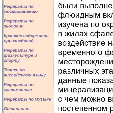
были выполне
Рефераты по
москвоведению
флюидным вкл
Рефераты по
изучена по ок
экологии
в жилах сфале
Краткое содержание
воздействие 
произведений
временного фа
Рефераты по
физкультуре и
месторождени
спорту
различных эт
Топики по
английскому языку
данные показ
Рефераты по
минерализации
математике
с чем можно 
Рефераты по музыке
постепенном 
Остальные