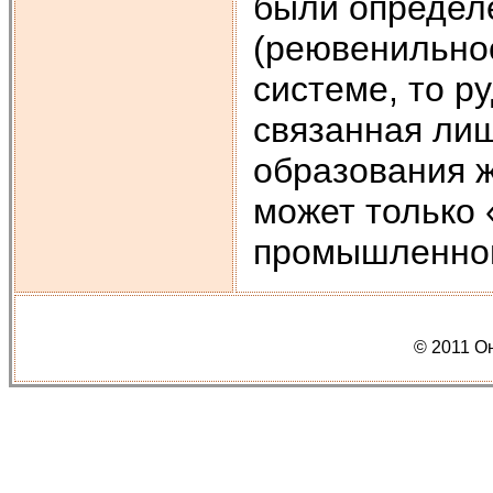
были определ
(реювенильно
системе, то р
связанная лиш
образования 
может только 
промышленной
© 2011 О