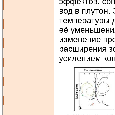
эффектов, со
вод в плутон.
температуры д
её уменьшения
изменение пр
расширения з
усилением кон