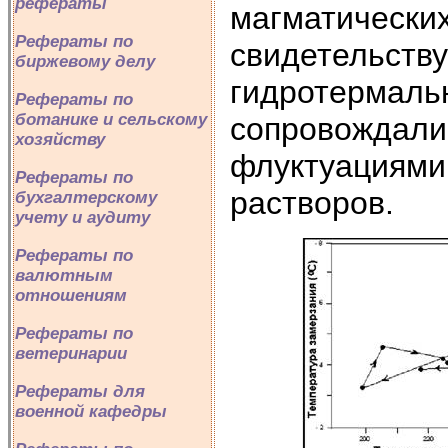
рефераты
магматически
Рефераты по
свидетельству
биржевому делу
гидротермаль
Рефераты по
ботанике и сельскому
сопровождали
хозяйству
флуктуациями
Рефераты по
растворов.
бухгалтерскому
учету и аудиту
Рефераты по
валютным
отношениям
Рефераты по
ветеринарии
Рефераты для
военной кафедры