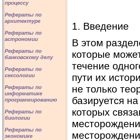
процессу
Рефераты по
архитектуре
1. Введение
Рефераты по
астрономии
В этом раздел
Рефераты по
которые может
банковскому делу
течение одног
Рефераты по
пути их истор
сексологии
не только тео
Рефераты по
информатике
базируется на
программированию
которых связ
Рефераты по
биологии
месторождения
Рефераты по
месторождени
экономике