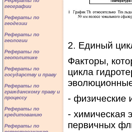
Рефераты по
географии
Рефераты по
геодезии
Рефераты по
геологии
2. Единый цик
Рефераты по
геополитике
Факторы, кото
Рефераты по
цикла гидроте
государству и праву
эволюционные
Рефераты по
гражданскому праву и
- физические 
процессу
Рефераты по
- химическая 
кредитованию
первичных фл
Рефераты по
естествознанию