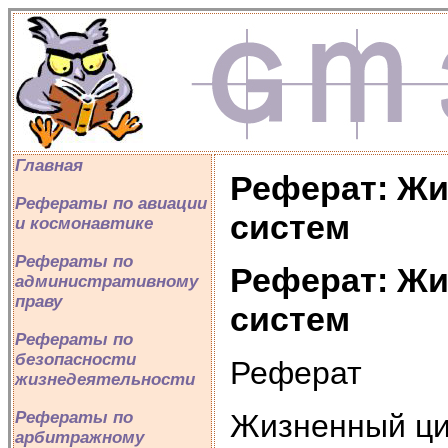
Главная
Реферат: Ж
Рефераты по авиации
систем
и космонавтике
Рефераты по
Реферат: Ж
административному
праву
систем
Рефераты по
безопасности
Реферат
жизнедеятельности
Жизненный ци
Рефераты по
арбитражному