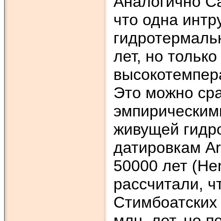
Аналогично Ca
что одна интр
гидротермаль
лет, но тольк
высокотемпер
Это можно ср
эмпирическим
живущей гидр
датировкам Ar
50000 лет (Henr
рассчитали, ч
Стимбоатских 
млн. лет, но п