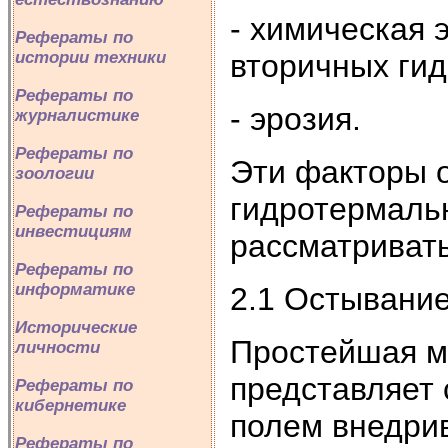
- химическая 
Рефераты по
вторичных гид
истории техники
Рефераты по
- эрозия.
журналистике
Рефераты по
Эти факторы 
зоологии
гидротермальн
Рефераты по
инвестициям
рассматривать
Рефераты по
информатике
2.1 Остывани
Исторические
Простейшая м
личности
представляет 
Рефераты по
кибернетике
полем внедрив
Рефераты по