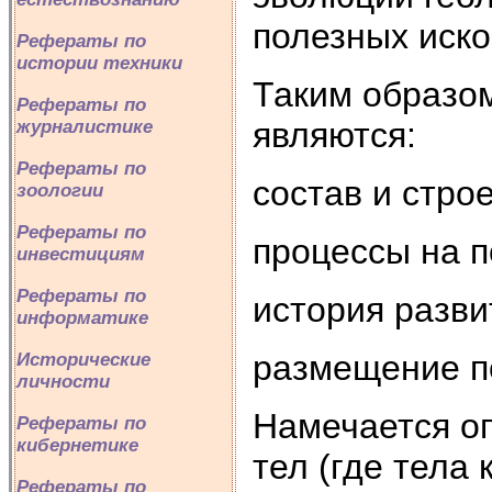
полезных иск
Рефераты по
истории техники
Таким образом
Рефераты по
являются:
журналистике
Рефераты по
состав и стро
зоологии
Рефераты по
процессы на п
инвестициям
Рефераты по
история разви
информатике
размещение п
Исторические
личности
Намечается о
Рефераты по
кибернетике
тел (где тела
Рефераты по