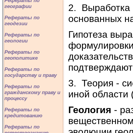
Рефераты по
2. Выработка 
географии
основанных на
Рефераты по
геодезии
Гипотеза выра
Рефераты по
геологии
формулировки 
Рефераты по
доказательств
геополитике
подтверждают
Рефераты по
государству и праву
3. Теория - с
Рефераты по
иной области 
гражданскому праву и
процессу
Геология
- ра
Рефераты по
кредитованию
вещественном 
Рефераты по
эволюции геол
естествознанию