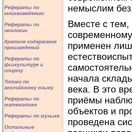
немыслим без
Рефераты по
москвоведению
Вместе с тем,
Рефераты по
экологии
современному
Краткое содержание
применен лиш
произведений
естествоиспыт
Рефераты по
физкультуре и
самостоятельн
спорту
начала склады
Топики по
века. В это в
английскому языку
приёмы наблю
Рефераты по
математике
объектов и пр
Рефераты по музыке
проведена си
Остальные