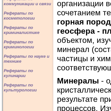
организации 
коммуникации и связи
сочетанием те
Рефераты по
косметологии
горная пород
Рефераты по
геосфера - п
криминалистике
объектом, изу
Рефераты по
криминологии
минерал (сос
частицы и хи
Рефераты по науке и
технике
соответствующ
Рефераты по
кулинарии
Минералы
- 
Рефераты по
кристалличес
культурологии
результате п
процессов. И