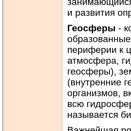
занимающийся
и развития оп
Геосферы
- к
образованные
периферии к 
атмосфера, г
геосферы), зе
(внутренние г
организмов, 
всю гидросфер
называется б
Важнейшая рол