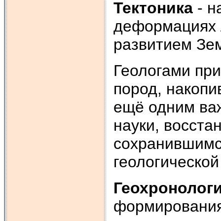
Тектоника
- н
деформациях л
развитием Зем
Геологами при
пород, накоп
ещё одним ва
науки, восста
сохранившимс
геологической
Геохронолог
формирования 