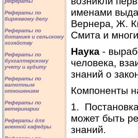
возникли перв
рефераты
именами выда
Рефераты по
биржевому делу
Вернера, Ж. К
Рефераты по
Смита и многи
ботанике и сельскому
хозяйству
Наука
- выраб
Рефераты по
человека, вз
бухгалтерскому
учету и аудиту
знаний о зако
Рефераты по
валютным
Компоненты на
отношениям
Рефераты по
1. Постановка
ветеринарии
может быть р
Рефераты для
военной кафедры
знаний.