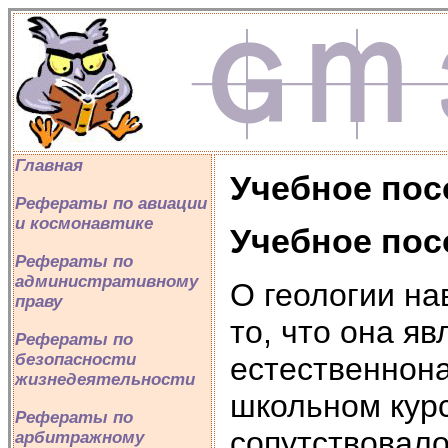
Главная
Учебное пос
Рефераты по авиации
и космонавтике
Учебное пос
Рефераты по
административному
О геологии на
праву
то, что она я
Рефераты по
безопасности
естественнона
жизнедеятельности
школьном курс
Рефераты по
сопутствовало
арбитражному