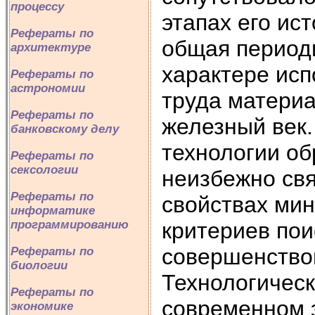
процессу
этапах его ис
Рефераты по
общая период
архитектуре
характере исп
Рефераты по
астрономии
труда материа
Рефераты по
железный век
банковскому делу
технологии о
Рефераты по
сексологии
неизбежно свя
Рефераты по
свойствах мин
информатике
критериев по
программированию
совершенствов
Рефераты по
биологии
Технологическ
Рефераты по
современном э
экономике