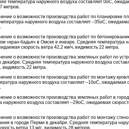
няя температура наружного воздуха составляет 0оС, ожида
27 метров.
чение о возможности производства работ по планировке п
емпература наружного воздуха составляет –35оС, ожидаемая
.
чение о возможности производства работ по бетонировани
ом «кран-бадья» в Омске в январе. Средняя температура н
идаемая скорость ветра 42,2 км/ч, видимость 22 метра.
чение о возможности производства земляных работ по устр
в декабре. Средняя температура наружного воздуха соста
с, видимость 22 метра.
чение о возможности производства работ по монтажу кровл
ература наружного воздуха составляет –10оС, ожидаемая ск
.
чение о возможности производства земляных работ в город
 наружного воздуха составляет –29оС, ожидаемая скорость
чение о возможности производства работ по монтажу стен
ания в городе Перми в декабре. Средняя температура нару
рость ветра 13 м/с, видимость 28 метров.