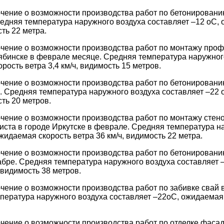
чение о возможности производства работ по бетонировани
редняя температура наружного воздуха составляет –12 оС,
сть 22 метра.
чение о возможности производства работ по монтажу проф
ябинске в феврале месяце. Средняя температура наружного
рость ветра 3,4 км/ч, видимость 15 метров.
чение о возможности производства работ по бетонировани
. Средняя температура наружного воздуха составляет –22 
сть 20 метров.
ение о возможности производства работ по монтажу стен
ста в городе Иркутске в феврале. Средняя температура н
жидаемая скорость ветра 36 км/ч, видимость 22 метра.
чение о возможности производства работ по бетонировани
абре. Средняя температура наружного воздуха составляет
, видимость 38 метров.
ение о возможности производства работ по забивке свай в
пература наружного воздуха составляет –22оС, ожидаемая с
ение о возможности производства работ по отделке фасад