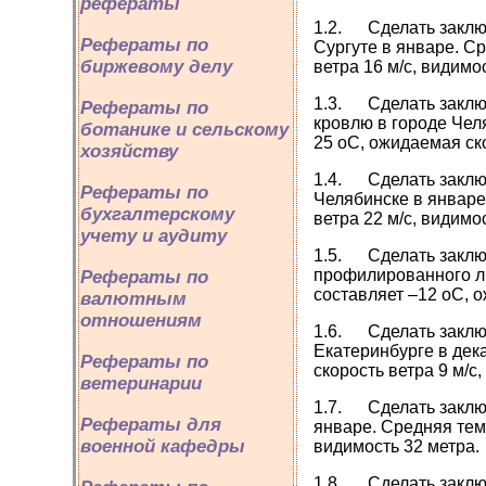
рефераты
1.2. Сделать заклю
Рефераты по
Сургуте в январе. С
биржевому делу
ветра 16 м/с, видимо
1.3. Сделать заклю
Рефераты по
кровлю в городе Чел
ботанике и сельскому
25 оС, ожидаемая ско
хозяйству
1.4. Сделать заклю
Рефераты по
Челябинске в январе
бухгалтерскому
ветра 22 м/с, видимо
учету и аудиту
1.5. Сделать заключ
профилированного ли
Рефераты по
составляет –12 оС, о
валютным
отношениям
1.6. Сделать заклю
Екатеринбурге в дек
Рефераты по
скорость ветра 9 м/с
ветеринарии
1.7. Сделать заключ
Рефераты для
январе. Средняя тем
военной кафедры
видимость 32 метра.
1.8. Сделать заключ