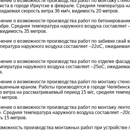
чение о возможности производства работ по монтажу стено
ста в городе Иркутске в феврале. Средняя температура н
идаемая скорость ветра 36 км/ч, видимость 20 метров.
чение о возможности производства работ по бетонировани
абре. Средняя температура наружного воздуха составляет
, видимость 35 метров.
чение о возможности производства работ по забивке свай в
пература наружного воздуха составляет –22оС, ожидаемая с
чение о возможности производства работ по отделке фасад
мпература наружного воздуха составляет –25оС, ожидаемая 
а.
чение о возможности производства работ по монтажу стено
ашенным краном. Работы производятся в городе Челябинске
 ветра на рассматриваемый период 15 м/с, средняя темпер
 метров.
чение о возможности производства работ по монтажу лент
е. Средняя температура наружного воздуха составляет –20
ть 15 метров.
зможность производства монтажных работ при устройстве