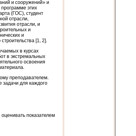
аний и сооружений» и
 программе этих
рта (ГОС), студент
ной отрасли,
вития отрасли, и
троительных и
нических и
троительства [1, 2].
учаемых в курсах
бот в экстремальных
оятельного освоения
материала.
ному преподавателем.
 задачи для каждого
 оценивать показателем