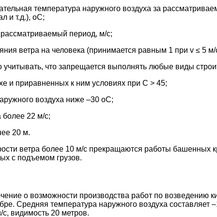
ицательная температура наружного воздуха за рассматривае
 и т.д.), оС;
а рассматриваемый период, м/с;
ния ветра на человека (принимается равным 1 при v ≤ 5 м/с, 
 учитывать, что запрещается выполнять любые виды строи
хе и приравненных к ним условиях при С > 45;
наружного воздуха ниже –30 оС;
 более 22 м/с;
ее 20 м.
орости ветра более 10 м/с прекращаются работы башенных к
ых с подъемом грузов.
ение о возможности производства работ по возведению ки
бре. Средняя температура наружного воздуха составляет 
м/с, видимость 20 метров.