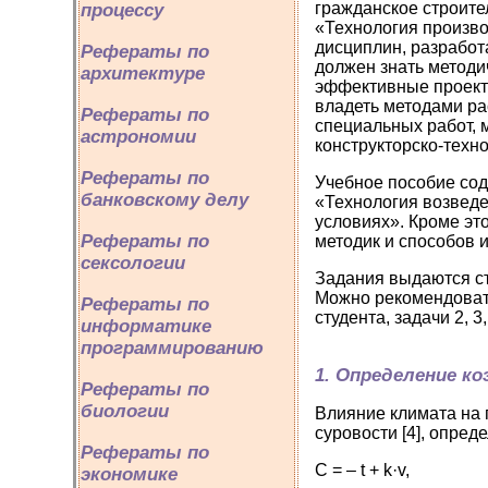
гражданское строите
процессу
«Технология произво
дисциплин, разработ
Рефераты по
должен знать методи
архитектуре
эффективные проект
владеть методами ра
Рефераты по
специальных работ, 
астрономии
конструкторско-техно
Рефераты по
Учебное пособие сод
банковскому делу
«Технология возведе
условиях». Кроме эт
Рефераты по
методик и способов 
сексологии
Задания выдаются ст
Можно рекомендовать
Рефераты по
студента, задачи 2, 3
информатике
программированию
1. Определение к
Рефераты по
биологии
Влияние климата на 
суровости [4], опре
Рефераты по
С = – t 
экономике