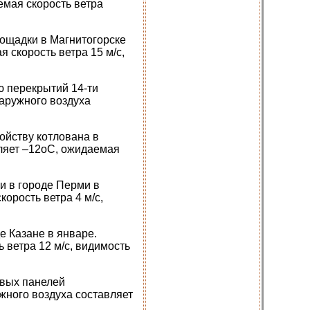
емая скорость ветра
лощадки в Магнитогорске
 скорость ветра 15 м/с,
ю перекрытий 14-ти
аружного воздуха
ойству котлована в
вляет –12оС, ожидаемая
и в городе Перми в
орость ветра 4 м/с,
е Казане в январе.
 ветра 12 м/с, видимость
овых панелей
жного воздуха составляет