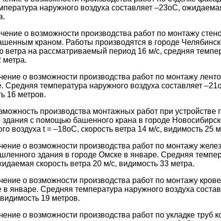
мпература наружного воздуха составляет –23оС, ожидаемая 
а.
ение о возможности производства работ по монтажу стено
ашенным краном. Работы производятся в городе Челябинске
 ветра на рассматриваемый период 16 м/с, средняя темпер
 метра.
чение о возможности производства работ по монтажу лент
е. Средняя температура наружного воздуха составляет –21
ть 16 метров.
зможность производства монтажных работ при устройстве 
 здания с помощью башенного крана в городе Новосибирск
о воздуха t = –18оС, скорость ветра 14 м/с, видимость 25 м
чение о возможности производства работ по монтажу желе
ленного здания в городе Омске в январе. Средняя темпер
идаемая скорость ветра 20 м/с, видимость 33 метра.
чение о возможности производства работ по монтажу кро
е в январе. Средняя температура наружного воздуха соста
, видимость 19 метров.
чение о возможности производства работ по укладке труб 