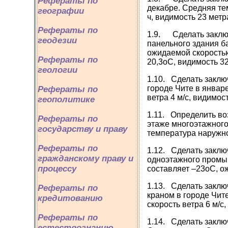
Рефераты по
декабре. Средняя те
географии
ч, видимость 23 метр
Рефераты по
1.9. Сделать заключ
геодезии
панельного здания б
ожидаемой скоростью
Рефераты по
20,3оС, видимость 32
геологии
1.10. Сделать заклю
городе Чите в январ
Рефераты по
ветра 4 м/с, видимос
геополитике
1.11. Определить во
Рефераты по
этаже многоэтажного
государству и праву
температура наружног
Рефераты по
1.12. Сделать заклю
гражданскому праву и
одноэтажного промыш
процессу
составляет –23оС, ож
1.13. Сделать заклю
Рефераты по
краном в городе Чит
кредитованию
скорость ветра 6 м/с
Рефераты по
1.14. Сделать заклю
естествознанию