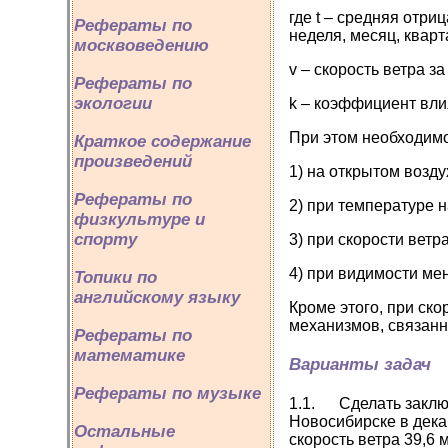
где t – средняя отр
Рефераты по
неделя, месяц, квартал
москвоведению
v – скорость ветра з
Рефераты по
экологии
k – коэффициент влия
При этом необходимо
Краткое содержание
произведений
1) на открытом возду
Рефераты по
2) при температуре 
физкультуре и
спорту
3) при скорости ветра
4) при видимости мен
Топики по
английскому языку
Кроме этого, при ск
механизмов, связанн
Рефераты по
математике
Варианты задач
Рефераты по музыке
1.1. Сделать заключ
Новосибирске в дека
Остальные
скорость ветра 39,6 