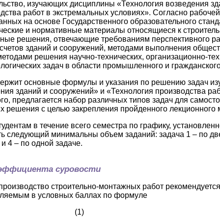
льство, изучающих дисциплины «Технология возведения зд
дства работ в экстремальных условиях». Согласно рабочей
анных на основе Государственного образовательного станда
ческие и нормативные материалы относящиеся к строитель
ные решения, отвечающие требованиям перспективного раз
счетов зданий и сооружений, методами выполнения общес
методами решения научно-технических, организационно-тех
логических задач в области промышленного и гражданского с
ержит основные формулы и указания по решению задач из
ния зданий и сооружений» и «Технология производства ра
ого, предлагается набор различных типов задач для самост
их решения с целью закрепления пройденного лекционного 
удентам в течение всего семестра по графику, установлен
 следующий минимальны объем заданий: задача 1 – по две
, и 4 – по одной задаче.
оэффициента суровости
производство строительно-монтажных работ рекомендуется
деляемым в условных баллах по формуле
+ k·v, (1)