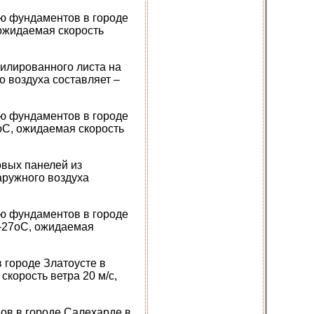
ю фундаментов в городе
 ожидаемая скорость
илированного листа на
 воздуха составляет –
ю фундаментов в городе
оС, ожидаемая скорость
овых панелей из
аружного воздуха
ю фундаментов в городе
 –27оС, ожидаемая
 городе Златоусте в
корость ветра 20 м/с,
ов в городе Салехарде в