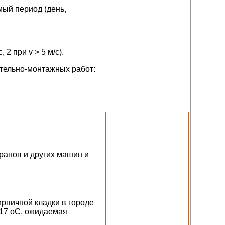
мый период (день,
2 при v > 5 м/с).
тельно-монтажных работ:
ранов и других машин и
рпичной кладки в городе
–17 оС, ожидаемая