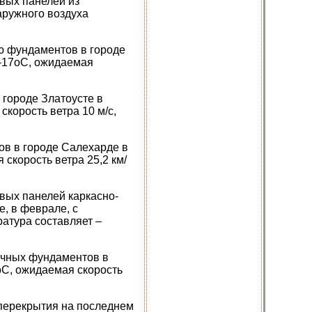
вых панелей из
аружного воздуха
ю фундаментов в городе
 –17оС, ожидаемая
 городе Златоусте в
корость ветра 10 м/с,
ов в городе Салехарде в
скорость ветра 25,2 км/
вых панелей каркасно-
, в феврале, с
атура составляет –
очных фундаментов в
оС, ожидаемая скорость
 перекрытия на последнем