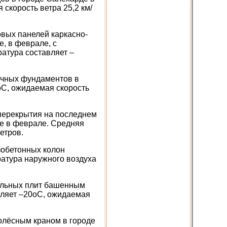
скорость ветра 25,2 км/
вых панелей каркасно-
, в феврале, с
атура составляет –
очных фундаментов в
оС, ожидаемая скорость
перекрытия на последнем
е в феврале. Средняя
етров.
зобетонных колон
атура наружного воздуха
вельных плит башенным
вляет –20оС, ожидаемая
колёсным краном в городе