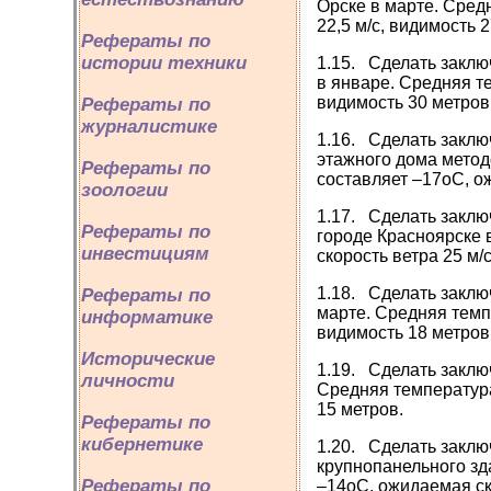
Орске в марте. Сред
22,5 м/с, видимость 
Рефераты по
истории техники
1.15. Сделать заклю
в январе. Средняя т
видимость 30 метров
Рефераты по
журналистике
1.16. Сделать заклю
этажного дома метод
Рефераты по
составляет –17оС, ож
зоологии
1.17. Сделать заклю
Рефераты по
городе Красноярске 
инвестициям
скорость ветра 25 м/
1.18. Сделать заклю
Рефераты по
марте. Средняя темп
информатике
видимость 18 метров
Исторические
1.19. Сделать заклю
личности
Средняя температура
15 метров.
Рефераты по
кибернетике
1.20. Сделать заклю
крупнопанельного зд
Рефераты по
–14оС, ожидаемая ско