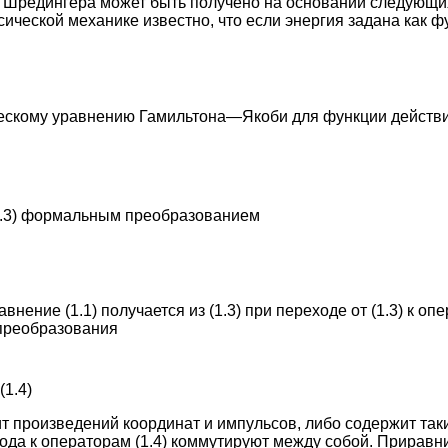
 Шредингера может быть получено на основании следующ
сической механике известно, что если энергия задана как ф
ческому уравнению Гамильтона—Якоби для функции действ
(1.3) формальным преобразованием
внение (1.1) получается из (1.3) при переходе от (1.3) к 
преобразования
(1.4)
ит произведений координат и импульсов, либо содержит так
ода к операторам (1.4) коммутируют между собой. Приравн