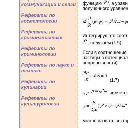
функцию
*, a урав
коммуникации и связи
полученного уравнен
Рефераты по
косметологии
Рефераты по
Интегрируя это соо
криминалистике
, получаем (1.5).
Рефераты по
Если в соотношение 
криминологии
частицы в потенциа
непрерывности)
Рефераты по науке и
технике
, (1.7)
Рефераты по
кулинарии
где
является
Рефераты по
культурологии
можно назвать векто