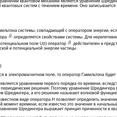
уравнений квантовой механики является уравнение Шреди
 квантовых систем с течением времени. Оно записывается 
мильтона системы, совпадающий с оператором энергии, если
тора
определяется свойствами системы. Для нерелятиви
отенциальном поле U(r) оператор
действителен и предс
ской и потенциальной энергии частицы
)
ся в электромагнитном поле, то оператор Гамильтона будет
) является уравнением первого порядка по времени, вслед
 периодические решения. Поэтому уравнение Шредингера (
м Шредингера, а его решение называют волновой функцией
 известном виде оператора Н позволяет определить значен
 момент времени, если известно это значение в начальны
равнение Шредингера выражает принцип причинности в кв