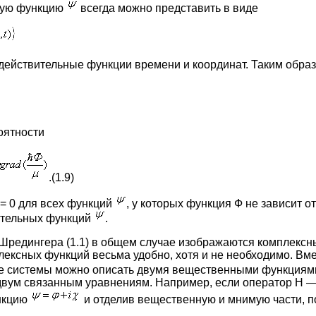
вую функцию
всегда можно представить в виде
действительные функции времени и координат. Таким образ
оятности
.(1.9)
 j = 0 для всех функций
, у которых функция Ф не зависит от
вительных функций
.
Шредингера (1.1) в общем случае изображаются комплекс
ексных функций весьма удобно, хотя и не необходимо. Вм
е системы можно описать двумя вещественными функция
вум связанным уравнениям. Например, если оператор Н —
ункцию
и отделив вещественную и мнимую части, п