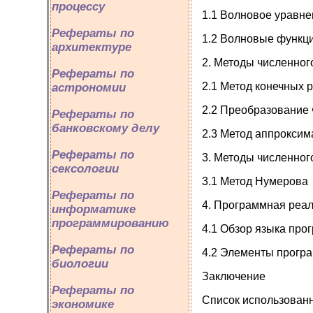
процессу
1.1 Волновое уравн
Рефераты по
1.2 Волновые функц
архитектуре
2. Методы численно
Рефераты по
2.1 Метод конечных 
астрономии
2.2 Преобразование
Рефераты по
банковскому делу
2.3 Метод аппроксима
Рефераты по
3. Методы численно
сексологии
3.1 Метод Нумерова
Рефераты по
4. Программная реал
информатике
программированию
4.1 Обзор языка про
Рефераты по
4.2 Элементы програ
биологии
Заключение
Рефераты по
Список использован
экономике