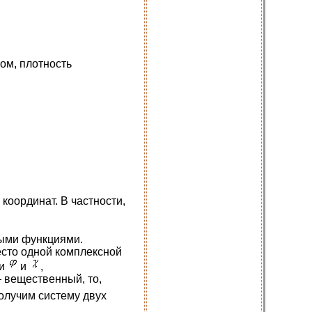
ом, плотность
 координат. В частности,
ными функциями.
есто одной комплексной
ми
и
,
 вещественный, то,
олучим систему двух