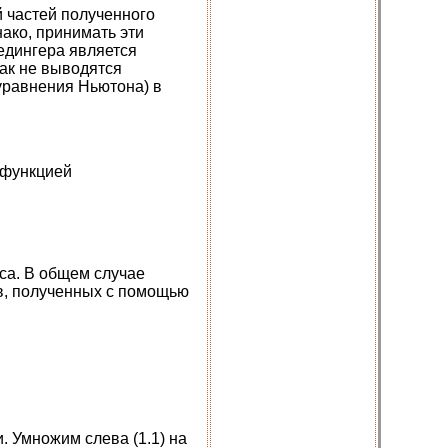
 частей полученного
нако, принимать эти
едингера является
ак не выводятся
уравнения Ньютона) в
функцией
а. В общем случае
ов, полученных с помощью
 Умножим слева (1.1) на