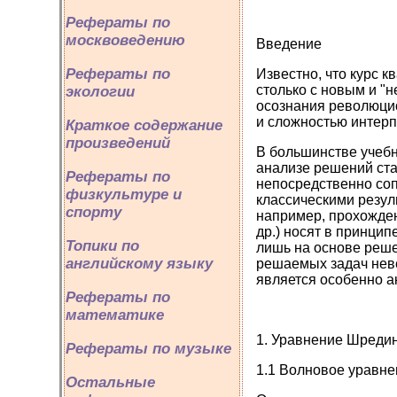
Рефераты по
москвоведению
Введение
Рефераты по
Известно, что курс 
столько с новым и "
экологии
осознания революцио
и сложностью интерп
Краткое содержание
произведений
В большинстве учебн
анализе решений ст
Рефераты по
непосредственно соп
физкультуре и
классическими резуль
спорту
например, прохожден
др.) носят в принци
Топики по
лишь на основе реше
английскому языку
решаемых задач неве
является особенно а
Рефераты по
математике
1. Уравнение Шредин
Рефераты по музыке
1.1 Волновое уравн
Остальные