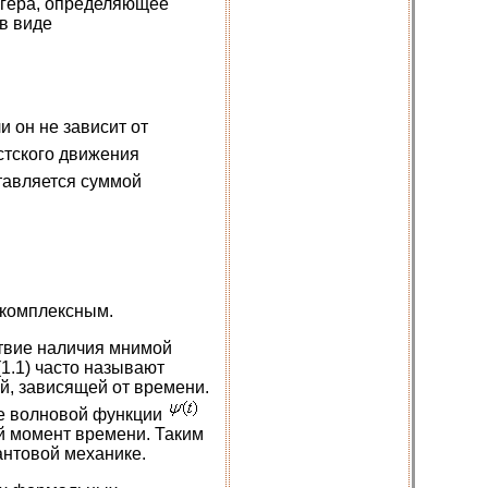
нгера, определяющее
в виде
 он не зависит от
стского движения
тавляется суммой
 комплексным.
ствие наличия мнимой
1.1) часто называют
, зависящей от времени.
ие волновой функции
й момент времени. Таким
антовой механике.