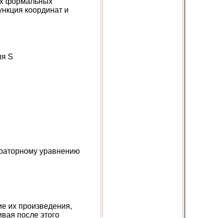
их формальных
ункция координат и
ия S
операторному уравнению
ие их произведения,
ивая после этого