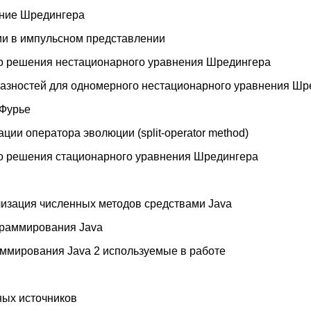
ение Шредингера
ии в импульсном представлении
го решения нестационарного уравнения Шредингера
разностей для одномерного нестационарного уравнения Шр
 Фурье
ции оператора эволюции (split-operator method)
го решения стационарного уравнения Шредингера
изация численных методов средствами Java
граммирования Java
ммирования Java 2 используемые в работе
ных источников