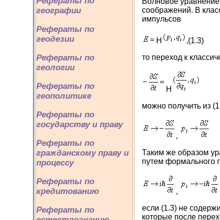
Рефераты по
Волновое уравнение
соображений. В клас
географии
импульсов
Рефераты по
геодезии
H
,(1.3)
то переход к класси
Рефераты по
геологии
Рефераты по
H
геополитике
можно получить из 
Рефераты по
государству и праву
,
Рефераты по
Таким же образом ура
гражданскому праву и
путем формального 
процессу
Рефераты по
кредитованию
,
если (1.3) не содерж
Рефераты по
которые после перех
естествознанию