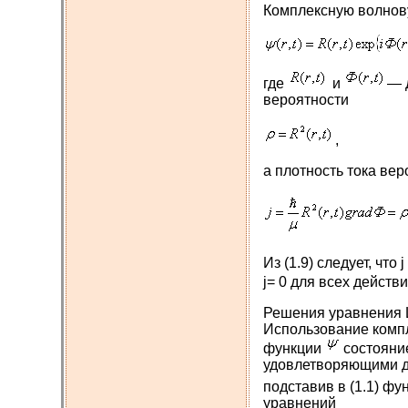
Комплексную волно
где
и
— 
вероятности
,
а плотность тока вер
Из (1.9) следует, что
j= 0 для всех дейст
Решения уравнения 
Использование компл
функции
состояни
удовлетворяющими д
подставив в (1.1) ф
уравнений