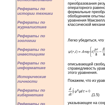
преобразования рез
операторного равенст
Рефераты по
формальные преобра
истории техники
обобщением опытных 
уравнения Максвелла
Рефераты по
классической механи
журналистике
Рефераты по
Легко убедиться, что
зоологии
Рефераты по
инвестициям
Рефераты по
описывающей свобод
информатике
справедливость урав
этого уравнения.
Исторические
Покажем, что из урав
личности
Рефераты по
,(1.5)
кибернетике
указывающее на сохр
Рефераты по