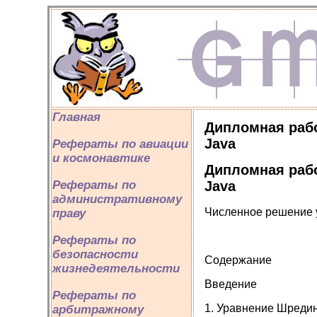
Главная
Дипломная раб
Java
Рефераты по авиации
и космонавтике
Дипломная раб
Java
Рефераты по
административному
Численное решение 
праву
Рефераты по
безопасности
Содержание
жизнедеятельности
Введение
Рефераты по
1. Уравнение Шредин
арбитражному