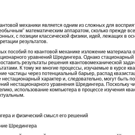
квантовой механики является одним из сложных для восприя
необычным" математическим аппаратом, сколько прежде все
нных, с позиции классической физики, идей, лежащих в ос
ретации результатов.
ых пособий по квантовой механике изложение материала ос
ационарного уравнений Шредингера. Однако стационарный 
оставить результаты решения квантовомеханической зада
татами. К тому же многие процессы, изучаемые в курсе ква
ие частицы через потенциальный барьер, распад квазиста
пе нестационарный характер и, следовательно, могут быть 
ний нестационарного уравнения Шредингера. Поскольку ч
лико, использование компьютера в процессе изучения ква
ктуальным.
гера и физический смысл его решений
ение Шредингера