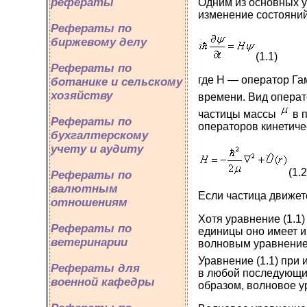
рефераты
Одним из основных 
изменение состояний
Рефераты по
биржевому делу
(1.1)
Рефераты по
где Н — оператор Га
ботанике и сельскому
хозяйству
времени. Вид опера
частицы массы
в п
Рефераты по
операторов кинетиче
бухгалтерскому
учету и аудиту
(1.2
Рефераты по
валютным
Если частица движет
отношениям
Хотя уравнение (1.1
Рефераты по
единицы оно имеет и
ветеринарии
волновым уравнение
Уравнение (1.1) при
Рефераты для
в любой последующий
военной кафедры
образом, волновое у