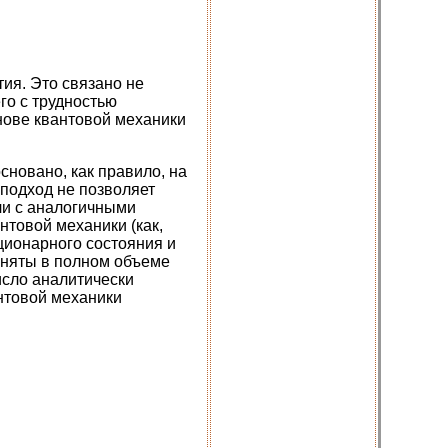
тия. Это связано не
го с трудностью
нове квантовой механики
новано, как правило, на
подход не позволяет
чи с аналогичными
нтовой механики (как,
ционарного состояния и
поняты в полном объеме
исло аналитически
нтовой механики