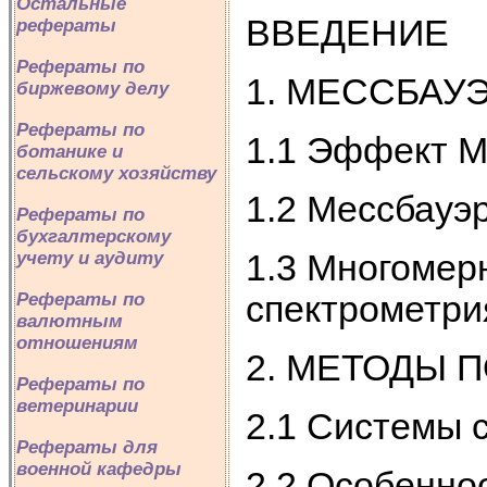
Остальные
ВВЕДЕНИЕ
рефераты
Рефераты по
1. МЕССБАУ
биржевому делу
Рефераты по
1.1 Эффект М
ботанике и
сельскому хозяйству
1.2 Мессбауэ
Рефераты по
бухгалтерскому
учету и аудиту
1.3 Многомер
Рефераты по
спектрометри
валютным
отношениям
2. МЕТОДЫ 
Рефераты по
ветеринарии
2.1 Системы 
Рефераты для
военной кафедры
2.2 Особенно