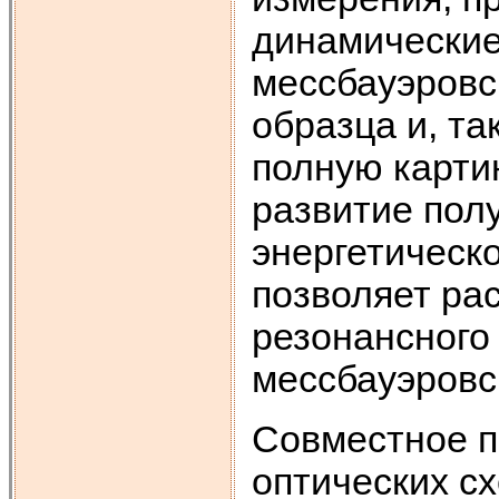
динамические
мессбауэровс
образца и, т
полную картин
развитие пол
энергетическо
позволяет ра
резонансного
мессбауэровс
Совместное п
оптических с