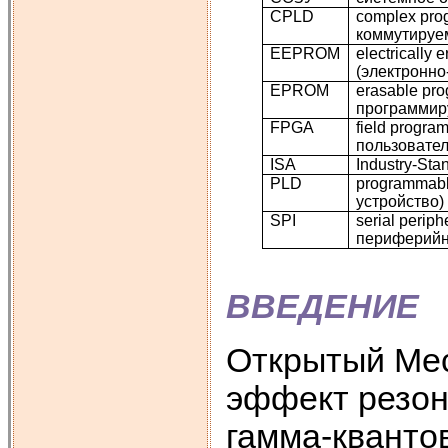
CPLD
complex pro
коммутируе
EEPROM
electrically
(электронн
EPROM
erasable pr
программир
FPGA
field progr
пользовател
ISA
Industry-Sta
PLD
programmabl
устройство)
SPI
serial perip
периферийн
ВВЕДЕНИЕ
Открытый Мес
эффект резон
гамма-кванто