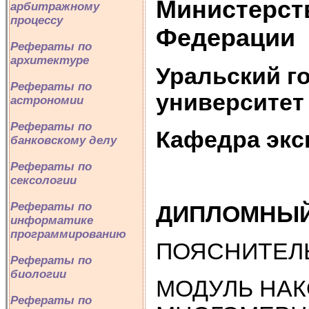
Министерст
арбитражному
процессу
Федерации
Рефераты по
архитектуре
Уральский г
Рефераты по
университет
астрономии
Рефераты по
Кафедра экс
банковскому делу
Рефераты по
сексологии
Рефераты по
ДИПЛОМНЫЙ
информатике
программированию
ПОЯСНИТЕЛ
Рефераты по
биологии
МОДУЛЬ НАК
Рефераты по