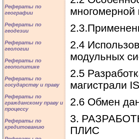
Рефераты по
многомерной 
географии
Рефераты по
2.3.Применен
геодезии
2.4 Использо
Рефераты по
геологии
модульных си
Рефераты по
геополитике
2.5 Разработ
Рефераты по
магистрали I
государству и праву
Рефераты по
2.6 Обмен да
гражданскому праву и
процессу
3. РАЗРАБО
Рефераты по
кредитованию
ПЛИС
Рефераты по