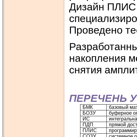
Дизайн ПЛИС 
специализир
Проведено те
Разработанны
накопления м
снятия ампли
ПЕРЕЧЕНЬ 
БМК
базовый ма
БОЗУ
буферное о
ИС
интегральн
ПДП
прямой дост
ПЛИС
программир
СОЗУ
системное 