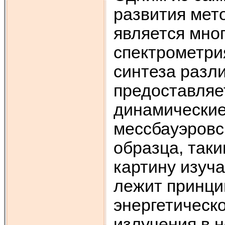
развития мет
является мно
спектрометрия
синтеза разл
предоставляе
динамические
мессбауэровс
образца, так
картину изуч
лежит принци
энергетическо
излучения в н