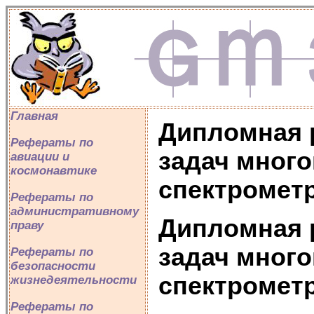
Главная
Дипломная 
Рефераты по
задач мног
авиации и
космонавтике
спектромет
Рефераты по
административному
Дипломная 
праву
задач мног
Рефераты по
безопасности
спектромет
жизнедеятельности
Рефераты по