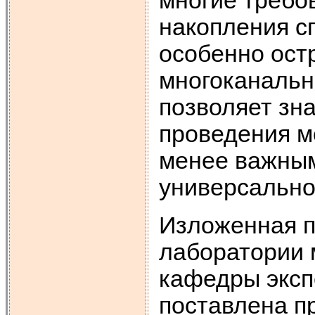
многие требо
накопления с
особенно остр
многоканальн
позволяет зн
проведения м
менее важным
универсальнос
Изложенная п
лаборатории 
кафедры эксп
поставлена п