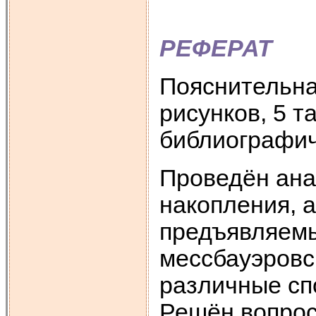
РЕФЕРАТ
Пояснительна
рисунков, 5 т
библиографич
Проведён ана
накопления, 
предъявляемы
мессбауэровс
различные сп
Решён вопрос