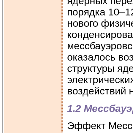
ядерных пере
порядка 10–12
нового физич
конденсирова
мессбауэровс
оказалось во
структуры яд
электрически
воздействий 
1.2 Мессбау
Эффект Мессб