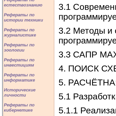
3.1 Современ
естествознанию
программиру
Рефераты по
истории техники
3.2 Методы и 
Рефераты по
журналистике
программируе
Рефераты по
зоологии
3.3 САПР MAX
Рефераты по
инвестициям
4. ПОИСК С
Рефераты по
информатике
5. РАСЧЁТН
Исторические
5.1 Разработ
личности
Рефераты по
5.1.1 Реализ
кибернетике