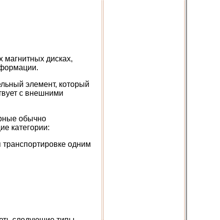
х магнитных дисках,
нформации.
ельный элемент, который
твует с внешними
.
рные обычно
ие категории:
я транспортировке одним
меть следующие типы