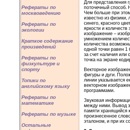
Для представления 
Рефераты по
поточечный способ. 
Чем больше при этом
москвоведению
известно из физики,
синего, красного цв
Рефераты по
яркости и количеств 
экологии
изображение – изобр
умножением количест
Краткое содержание
количества возможн
произведений
одной точки равен 1 
за счет наличия или 
Рефераты по
точка на экране коди
физкультуре и
спорту
Векторное изображен
фигуры и дуги. Поло
линии указывается ее
Топики по
векторном изображе
английскому языку
программами.
Рефераты по
Звуковая информаци
математике
между ними. Вывод з
памяти хранящийся к
Рефераты по музыке
произнесенное слово
эталоном, и при их с
Остальные