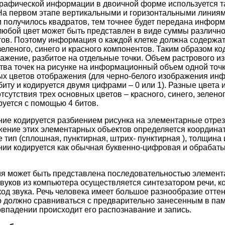
графической информации в двоичной форме используется 
На первом этапе вертикальными и горизонтальными линиям
 получилось квадратов, тем точнее будет передана информа
 любой цвет может быть представлен в виде суммы различно
етов. Поэтому информация о каждой клетке должна содержа
зеленого, синего и красного компонентов. Таким образом к
ажение, разбитое на отдельные точки. Объем растрового 
ва точек на рисунке на информационный объем одной точки
ых цветов отображения (для черно-белого изображения и
биту и кодируется двумя цифрами – 0 или 1). Разные цвета 
отсутствия трех основных цветов – красного, синего, зелено
руется с помощью 4 битов.
ие кодируется разбиением рисунка на элементарные отрез
жение этих элементарных объектов определяется координат
 тип (сплошная, пунктирная, штрих- пунктирная ), толщина
нии кодируется как обычная буквенно-цифровая и обрабат
я может быть представлена последовательностью элемента
вуков из компьютера осуществляется синтезатором речи, к
од звука. Речь человека имеет большое разнообразие оттен
 должно сравниваться с предварительно занесенным в па
овпадении происходит его распознавание и запись.