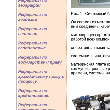
Рефераты по
географии
Рис. 1 - Системный 
Рефераты по
геодезии
Он состоит из метал
ним соединены кабел
Рефераты по
геологии
микропроцессор, кот
работой всех компон
Рефераты по
оперативная память,
геополитике
системная шина, ос
Рефераты по
государству и праву
материнская плата (р
коммуникационные р
Рефераты по
времени, системы ин
гражданскому праву и
процессу
Рефераты по
кредитованию
Рефераты по
естествознанию