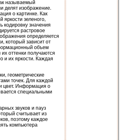
так называемый
и делят изображение.
ция о картинке. Как
й яркости зеленого,
ть кодировку значения
одируется растровое
изображения определяется
, который зависит от
нформационный объем
и их оттенки получаются
го и их яркости. Каждая
ки, геометрические
ами точек. Для каждой
 и цвет. Информация о
ывается специальными
рных звуков и пауз
оторый считывает из
ков, поэтому каждое
мять компьютера