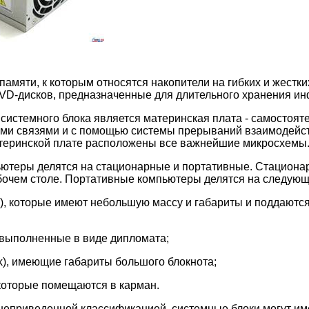
амяти, к которым относятся накопители на гибких и жестки
VD-дисков, предназначенные для длительного хранения и
системного блока является материнская плата - самостоят
ими связями и с помощью системы прерываний взаимодейс
атеринской плате расположены все важнейшие микросхемы
ютеры делятся на стационарные и портативные. Стациона
очем столе. Портативные компьютеры делятся на следующ
e), которые имеют небольшую массу и габариты и поддаютс
, выполненные в виде дипломата;
k), имеющие габариты большого блокнота;
 которые помещаются в карман.
шеприведенной классификацией, системные блоки могут и