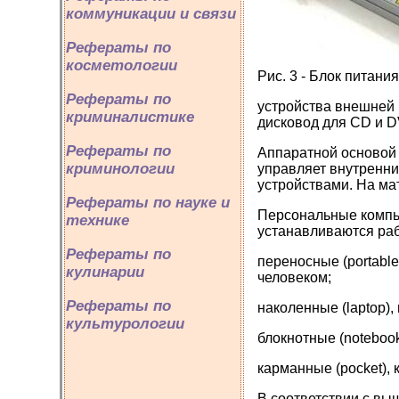
коммуникации и связи
Рефераты по
косметологии
Рис. 3 - Блок питания
Рефераты по
устройства внешней п
криминалистике
дисковод для CD и D
Рефераты по
Аппаратной основой 
криминологии
управляет внутренн
устройствами. На м
Рефераты по науке и
Персональные компь
технике
устанавливаются раб
Рефераты по
переносные (portabl
кулинарии
человеком;
Рефераты по
наколенные (laptop)
культурологии
блокнотные (noteboo
карманные (pocket),
В соответствии с вы