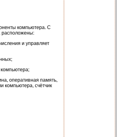
поненты компьютера. С
а расположены:
числения и управляет
нных;
 компьютера;
ина, оперативная память,
 компьютера, счётчик