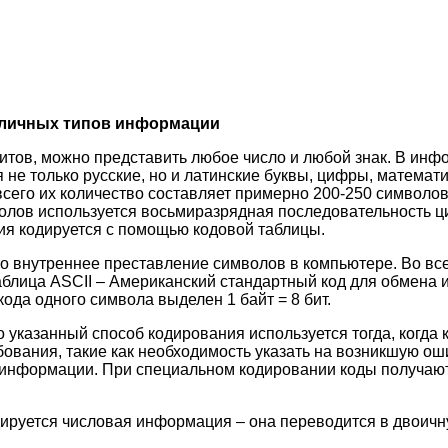
зличных типов информации
тов, можно представить любое число и любой знак. В ин
не только русские, но и латинские буквы, цифры, математи
всего их количество составляет примерно 200-250 символов
олов используется восьмиразрядная последовательность ци
я кодируется с помощью кодовой таблицы.
то внутреннее преставление символов в компьютере. Во вс
аблица ASCII – Американский стандартный код для обмена
ода одного символа выделен 1 байт = 8 бит.
о указанный способ кодирования используется тогда, когда
ования, такие как необходимость указать на возникшую ош
 информации. При специальном кодировании коды получают
ируется числовая информация – она переводится в двоичн