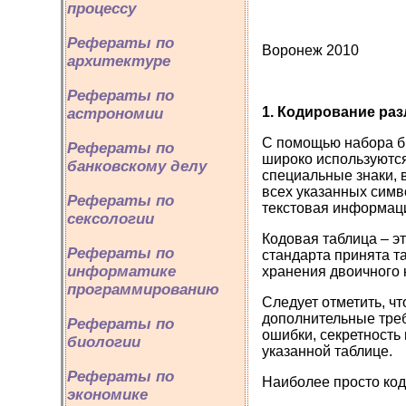
процессу
Рефераты по
Воронеж 2010
архитектуре
Рефераты по
1. Кодирование ра
астрономии
С помощью набора би
Рефераты по
широко используются 
банковскому делу
специальные знаки, 
всех указанных симв
Рефераты по
текстовая информаци
сексологии
Кодовая таблица – э
Рефераты по
стандарта принята т
информатике
хранения двоичного к
программированию
Следует отметить, чт
дополнительные треб
Рефераты по
ошибки, секретность
биологии
указанной таблице.
Рефераты по
Наиболее просто код
экономике