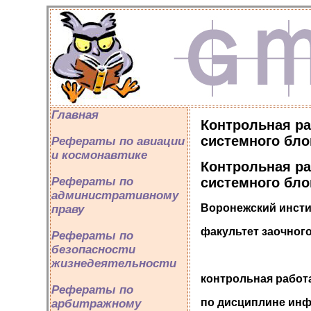
Главная
Контрольная ра
системного бло
Рефераты по авиации
и космонавтике
Контрольная ра
системного бло
Рефераты по
административному
Воронежский инсти
праву
факультет заочног
Рефераты по
безопасности
жизнедеятельности
контрольная работ
Рефераты по
по дисциплине ин
арбитражному