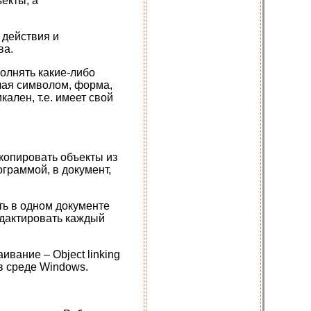
екты, а
 действия и
ва.
полнять какие-либо
нчая символом, форма,
ален, т.е. имеет свой
копировать объекты из
ограммой, в документ,
ть в одном документе
редактировать каждый
вание – Object linking
в среде Windows.