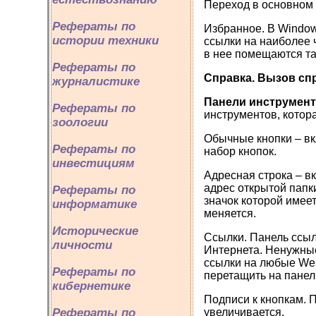
Переход в основном 
Рефераты по
Избранное. В Window
истории техники
ссылки на наиболее 
в нее помещаются та
Рефераты по
Справка. Вызов сп
журналистике
Панели инструмент
Рефераты по
инструментов, котора
зоологии
Обычные кнопки – вк
Рефераты по
набор кнопок.
инвестициям
Адресная строка – в
адрес открытой папк
Рефераты по
значок которой имее
информатике
меняется.
Исторические
Ссылки. Панель ссы
личности
Интернета. Ненужные
ссылки на любые Web
Рефераты по
перетащить на панель
кибернетике
Подписи к кнопкам. 
Рефераты по
увеличивается.