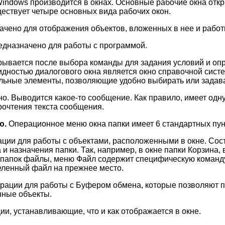
Windows производится в окнах. Основные рабочие окна от
ществует четыре основных вида рабочих окон.
ачено для отображения объектов, вложенных в нее и работ
едназначено для работы с программой.
рывается после выбора команды для задания условий и оп
дностью диалогового окна является окно справочной сист
льные элементы, позволяющие удобно выбирать или задав
. Выводится какое-то сообщение. Как правило, имеет одну
рочтения текста сообщения.
ю.
Операционное меню окна папки имеет 6 стандартных пун
ции для работы с объектами, расположенными в окне. Сост
 и назначения папки. Так, например, в окне папки Корзина,
 папок файлы, меню Файл содержит специфическую команд
енный файл на прежнее место.
рации для работы с Буфером обмена, которые позволяют 
нные объекты.
ии, устанавливающие, что и как отображается в окне.