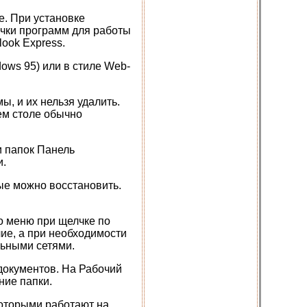
е. При установке
чки программ для работы
look Express.
ows 95) или в стиле Web-
, и их нельзя удалить.
ем столе обычно
и папок Панель
и.
ые можно восстановить.
го меню при щелчке по
чие, а при необходимости
ьными сетями.
документов. На Рабочий
ние папки.
которыми работают на