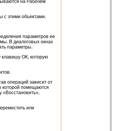
крываются на Рабочем
ы с этими объектами.
ределения параметров ее
емы. В диалоговых окнах
ать параметры.
 клавишу ОК, которую
ктов.
ав операций зависит от
 в которой помещаются
у «Восстановить»,
переместить или