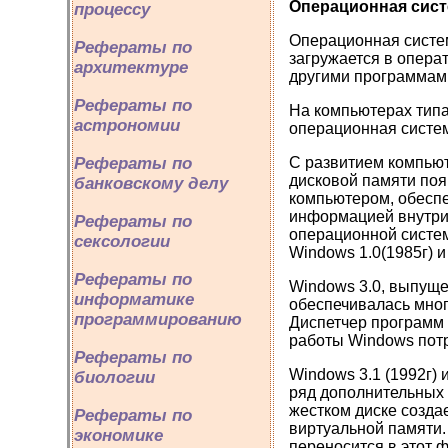
Операционная сис
процессу
Операционная систе
Рефераты по
загружается в опера
архитектуре
другими программами
Рефераты по
На компьютерах тип
астрономии
операционная систем
Рефераты по
С развитием компьют
дисковой памяти по
банковскому делу
компьютером, обеспе
информацией внутри 
Рефераты по
операционной систе
сексологии
Windows 1.0(1985г) 
Рефераты по
Windows 3.0, выпуще
информатике
обеспечивалась мног
программированию
Диспетчер программ 
работы Windows пот
Рефераты по
Windows 3.1 (1992г)
биологии
ряд дополнительных 
жестком диске созда
Рефераты по
виртуальной памяти.
экономике
переносится в этот 