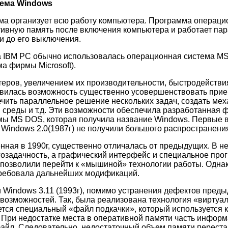
тема
Windows
ма организует всю работу компьютера. Программа операци
тивную память после включения компьютера и работает па
 до его выключения.
а IBM PC обычно использовалась операционная система M
а фирмы Microsoft).
еров, увеличением их производительности, быстродействи
явилась возможность существенно усовершенствовать прие
чить параллельное решение нескольких задач, создать ме
среды и т.д. Эти возможности обеспечила разработанная ф
мы MS DOS, которая получила название Windows. Первые 
и Windows 2.0(1987г) не получили большого распространени
нная в 1990г, существенно отличалась от предыдущих. В н
озадачность, а графический интерфейс и специальное про
позволили перейти к «мышиной» технологии работы. Одна
ребовала дальнейших модификаций.
 и Windows 3.11 (1993г), помимо устранения дефектов пред
возможностей. Так, была реализована технология «виртуа
ется специальный «файл подкачки», который используется 
 При недостатке места в оперативной памяти часть инфор
файл. Следовательно, недостаточный объем памяти переста