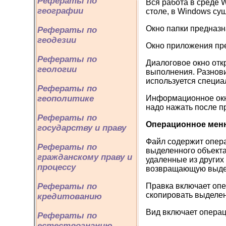
Рефераты по
Вся работа в среде 
географии
столе, в Windows су
Окно папки предназн
Рефераты по
геодезии
Окно приложения пр
Рефераты по
Диалоговое окно отк
геологии
выполнения. Разнови
используется специа
Рефераты по
геополитике
Информационное окно
надо нажать после п
Рефераты по
Операционное мен
государству и праву
Файл содержит опера
Рефераты по
выделенного объекта
гражданскому праву и
удаленные из других
процессу
возвращающую выдел
Рефераты по
Правка включает опе
скопировать выделе
кредитованию
Вид включает операц
Рефераты по
естествознанию