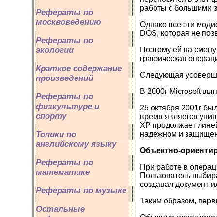
работы с большими 
Рефераты по
москвоведению
Однако все эти мод
DOS, которая не по
Рефераты по
экологии
Поэтому ей на смену
графическая операц
Краткое содержание
Следующая усоверше
произведений
В 2000г Microsoft в
Рефераты по
физкультуре и
25 октября 2001г бы
спорту
время является унив
XP продолжает линей
Топики по
надежном и защищен
английскому языку
Объектно-ориенти
Рефераты по
При работе в опера
математике
Пользователь выбира
создавал документ и
Рефераты по музыке
Таким образом, пер
Остальные