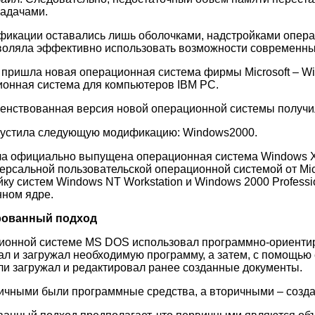
задачами.
ификации оставались лишь оболочками, надстройками опер
зволяла эффективно использовать возможности современн
 пришла новая операционная система фирмы Microsoft – Wi
ионная система для компьютеров IBM PC.
нствованная версия новой операционной системы получил
ыпустила следующую модификацию: Windows2000.
ла официально выпущена операционная система Windows X
ерсальной пользовательской операционной системой от Mic
ку систем Windows NT Workstation и Windows 2000 Professio
ном ядре.
рованный подход
ционной системе MS DOS использовал программно-ориенти
л и загружал необходимую программу, а затем, с помощью 
ли загружал и редактировал ранее созданные документы.
вичными были программные средства, а вторичными – созд