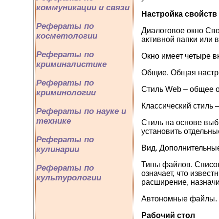
коммуникации и связи
Настройка свойств
Рефераты по
Диалоговое окно Сво
косметологии
активной папки или в
Рефераты по
Окно имеет четыре в
криминалистике
Общие. Общая настр
Рефераты по
Стиль Web – общее о
криминологии
Классический стиль –
Рефераты по науке и
технике
Стиль на основе выб
установить отдельны
Рефераты по
Вид. Дополнительные
кулинарии
Типы файлов. Список
Рефераты по
означает, что извес
культурологии
расширение, назначи
Автономные файлы. 
Рабочий стол