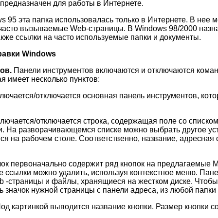
предназначен для работы в Интернете.
s 95 эта папка использовалась только в Интернете. В нее
часто вызываемые Web-страницы. В Windows 98/2000 назн
кже ссылки на часто используемые папки и документы.
равки
Windows
ов.
Панели инструментов включаются и отключаются кома
я имеет несколько пунктов:
лючается/отключается основная панель инструментов, кот
ключается/отключается строка, содержащая поле со списком
и. На разворачивающемся списке можно выбрать другое уст
тся на рабочем столе. Соответственно, название, адресная 
лок первоначально содержит ряд кнопок на предлагаемые
 ссылки можно удалить, используя контекстное меню. Пан
 -страницы и файлы, хранящиеся на жестком диске. Чтобы 
 значок нужной страницы с панели адреса, из любой папки 
Под картинкой выводится название кнопки. Размер кнопки с