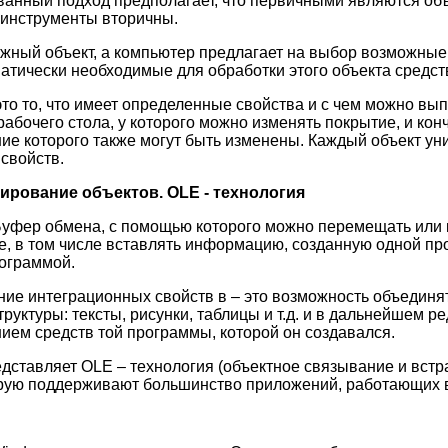
анный подход предполагает, что первичными являются объ
инструменты вторичны.
жный объект, а компьютер предлагает на выбор возможные
атически необходимые для обработки этого объекта средст
это то, что имеет определенные свойства и с чем можно вы
рабочего стола, у которого можно изменять покрытие, и ко
е которого также могут быть изменены. Каждый объект уник
свойств.
ирование объектов.
OLE
- технология
уфер обмена, с помощью которого можно перемещать или 
ое, в том числе вставлять информацию, созданную одной пр
ограммой.
е интеграционных свойств в – это возможность объединя
руктуры: тексты, рисунки, таблицы и т.д. и в дальнейшем 
нием средств той программы, которой он создавался.
дставляет OLE – технология (объектное связывание и встраи
орую поддерживают большинство приложений, работающих 