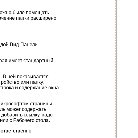
 можно было помещать
ачение папки расширено:
ндой Вид-Панели
орая имеет стандартный
. В ней показывается
ройство или папку,
строка и содержание окна
 Микрософтом страницы
ель может содержать
добавить ссылку, надо
или с Рабочего стола.
оответственно