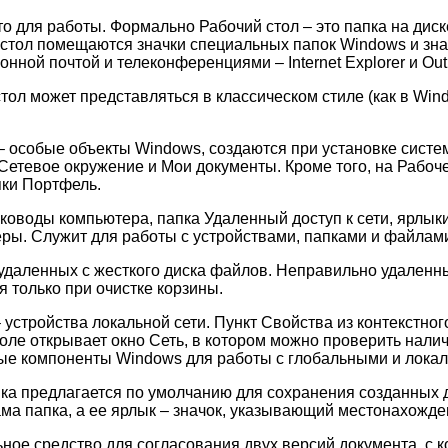
о для работы. Формально Рабочий стол – это папка на диск
стол помещаются значки специальных папок Windows и зна
онной почтой и телеконференциями – Internet Explorer и Out
тол может представляться в классическом стиле (как в Wind
 особые объекты Windows, создаются при установке системы
Сетевое окружение и Мои документы. Кроме того, на Рабоч
пки Портфель.
ководы компьютера, папка Удаленный доступ к сети, ярлык
ры. Служит для работы с устройствами, папками и файлам
 удаленных с жесткого диска файлов. Неправильно удаленн
я только при очистке корзины.
 устройства локальной сети. Пункт Свойства из контекстно
толе открывает окно Сеть, в котором можно проверить нали
ые компоненты Windows для работы с глобальными и локал
ка предлагается по умолчанию для сохранения созданных 
ама папка, а ее ярлык – значок, указывающий местонахожде
ное средство для согласования двух версий документа, с 