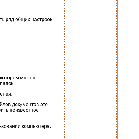
ть ряд общих настроек
 котором можно
папок.
ения.
йлов документов это
вить неизвестное
ьзовании компьютера.