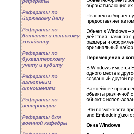
Объектно-ориентиров
рефераты
обрабатывающие их 
Рефераты по
Человек выбирает ну
биржевому делу
предоставляет автом
Рефераты по
Объект в Windows – 
ботанике и сельскому
действия, начиная с 
хозяйству
размеры и оформлени
оригинальный набор 
Рефераты по
Перемещение и коп
бухгалтерскому
учету и аудиту
В Windows имеется Б
одного места в друг
Рефераты по
созданный другой пр
валютным
отношениям
Важнейшее проявлени
объекты различной ст
Рефераты по
объект с использова
ветеринарии
Эти возможности пре
and Embedding),кот
Рефераты для
военной кафедры
Окна
Windows