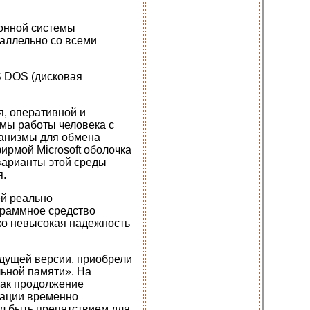
онной системы
раллельно со всеми
S DOS (дисковая
я, оперативной и
мы работы человека с
ханизмы для обмена
ирмой Microsoft оболочка
варианты этой среды
я.
ей реально
граммное средство
ко невысокая надежность
ыдущей версии, приобрели
льной памяти». На
как продолжение
мации временно
л быть препятствием для