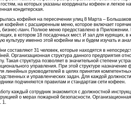
гостям, на которых указаны координаты кофеен и легкое на
енная кондитерская.
крылась кофейня на пересечении улиц 8 Марта – Большак
кая кофейня с расширенным меню, которое включает горячие
я, бизнес-ланч. Полное меню предоставлено в Приложении.
рящих, в котором 18 посадочных мест. И зал для курящих, в
ую культуру именно этой кофейни мы и будем изучать и ана
ни составляют 31 человек, которые находятся в непосред
ей. Организационная структура данного предприятия отно
. Такая структура позволяет в значительной степени устра
нкционального управления. При этой структуре назначение 
ля линейных руководителей в целях принятия компетентны
дственных и управленческих задач. Для каждой должност
рудники подчиняются правилам и стандартам сети кофеен.
аботу каждый сотрудник знакомится с должностной инструкц
струкцией о мерах пожарной безопасности. Организационная
 1.