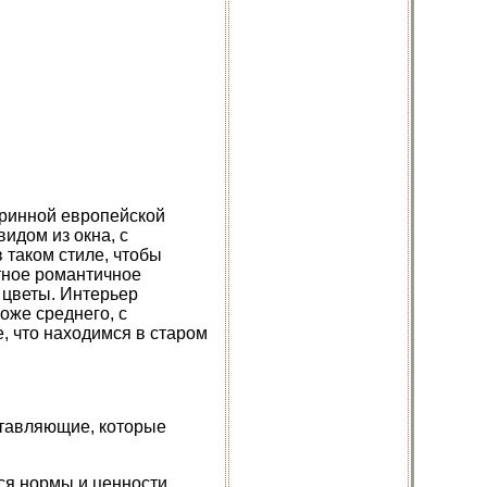
аринной европейской
идом из окна, с
 таком стиле, чтобы
тное романтичное
 цветы. Интерьер
оже среднего, с
 что находимся в старом
ставляющие, которые
ся нормы и ценности.