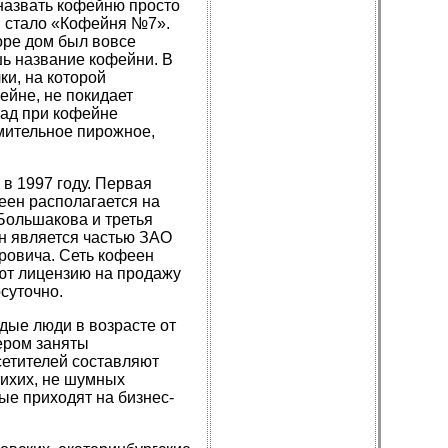
назвать кофейню просто
ия стало «Кофейня №7».
оре дом был вовсе
шь название кофейни. В
и, на которой
ейне, не покидает
зад при кофейне
мительное пирожное,
в 1997 году. Первая
феен располагается на
 Большакова и третья
н является частью ЗАО
ровича. Сеть кофеен
ют лицензию на продажу
суточно.
дые люди в возрасте от
чером заняты
сетителей составляют
тихих, не шумных
ые приходят на бизнес-