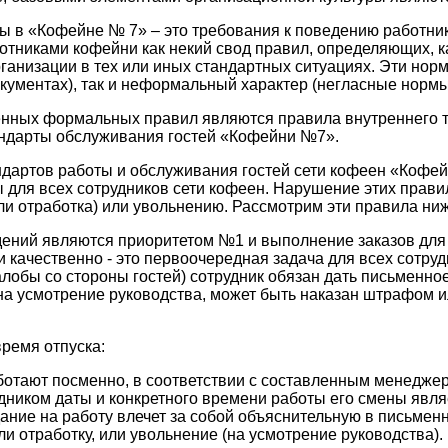
 в «Кофейне № 7» – это требования к поведению работник
тниками кофейни как некий свод правил, определяющих, к
ганизации в тех или иных стандартных ситуациях. Эти нор
кументах), так и неформальный характер (негласные нормы
нных формальных правил являются правила внутреннего т
ндарты обслуживания гостей «Кофейни №7».
ндартов работы и обслуживания гостей сети кофеен «Кофе
 для всех сотрудников сети кофеен. Нарушение этих прави
и отработка) или увольнению. Рассмотрим эти правила ниж
дений являются приоритетом №1 и выполнение заказов для 
и качественно - это первоочередная задача для всех сотру
жалобы со стороны гостей) сотрудник обязан дать письменн
 на усмотрение руководства, может быть наказан штрафом и
время отпуска:
ботают посменно, в соответствии с составленным менедже
удником даты и конкретного времени работы его смены явля
ание на работу влечет за собой объяснительную в письме
и отработку, или увольнение (на усмотрение руководства).