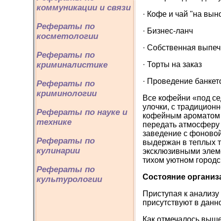
коммуникации и связи
· Кофе и чай "на вын
Рефераты по
· Бизнес-ланч
косметологии
· Собственная выпеч
Рефераты по
· Торты на заказ
криминалистике
· Проведение банкет
Рефераты по
криминологии
Все кофейни «под се
улочки, с традицион
Рефераты по науке и
кофейным ароматом и
технике
передать атмосферу 
заведение с фоновой
Рефераты по
выдержан в теплых т
кулинарии
эксклюзивными элеме
тихом уютном городс
Рефераты по
Состояние органи
культурологии
Приступая к анализу
присутствуют в данн
Как отмечалось выше