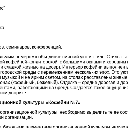
ос"
ка
ов, семинаров, конференций.
дьмым номером» объединяет мягкий уют и стиль. Стиль ст
ной кофейней-кондитерской, с большими окнами и хорошим в
 сладкой жизнью на десерт. Интерьер кофейни выполнен в
городской среды с перемежением нескольких эпох. Это ую
 музыкой и не ярким светом, на столах расставлены живые
онах (кофейный, бежевый). Отделка – средне дорогая и дор
нтами, работающими на бренд. Создается такое ощущение,
ком дворике.
зационной культуры «Кофейни №7»
 организационной культуры, необходимо выделить те ее со
ой организации.
, базовыми элементами организационной культуры являют