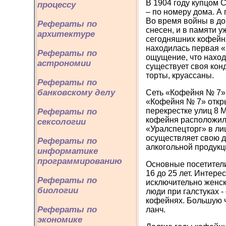
В 1904 году купцом
процессу
– по номеру дома. А
Во время войны в до
Рефераты по
снесен, и в памяти 
архитектуре
сегодняшних кофейня
находилась первая «
Рефераты по
ощущение, что наход
астрономии
существует своя кон
торты, круассаны.
Рефераты по
банковскому делу
Сеть «Кофейня № 7» 
«Кофейня № 7» открыл
перекрестке улиц 8 
Рефераты по
кофейня расположил
сексологии
«Уралспецторг» в ли
осуществляет свою д
Рефераты по
алкогольной продукц
информатике
программированию
Основные посетители
16 до 25 лет. Интере
Рефераты по
исключительно женск
биологии
люди при галстуках 
кофейнях. Большую ч
Рефераты по
ланч.
экономике