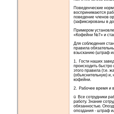
Поведенческие нормы
воспринимаются рабо
поведение членов ор
(зафиксированы в до
Примером установле
«Кофейни №7» и ста
Для соблюдения ста
правила обязательны
взысканию (штраф ил
1. Гости наших заве
происходить быстро 
этого правила (т.е. 
(объяснительную) и,
кофейни.
2. Рабочее время и 
ü Все сотрудники ра
работу. Знание сотр
обязанностью. Опозд
опоздания - штраф ил