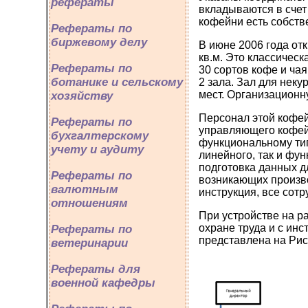
рефераты
вкладываются в счет 
кофейни есть собств
Рефераты по
биржевому делу
В июне 2006 года от
кв.м. Это классичес
Рефераты по
30 сортов кофе и ча
ботанике и сельскому
2 зала. Зал для неку
мест. Организационн
хозяйству
Персонал этой кофей
Рефераты по
управляющего кофейн
бухгалтерскому
функциональному типу
учету и аудиту
линейного, так и фу
подготовка данных д
Рефераты по
возникающих произво
валютным
инструкция, все сот
отношениям
При устройстве на р
охране труда и с ин
Рефераты по
представлена на Рис.
ветеринарии
Рефераты для
военной кафедры