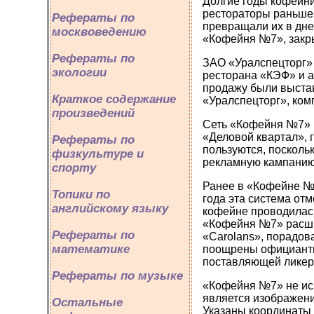
Долгие годы кофейни
рестораторы раньше 
Рефераты по
превращали их в дне
москвоведению
«Кофейня №7», закры
Рефераты по
ЗАО «Уралспецторг» 
экологии
ресторана «КЭФ» и а
продажу были выста
Краткое содержание
«Уралспецторг», ком
произведений
Сеть «Кофейня №7» и
«Деловой квартал», 
Рефераты по
пользуются, посколь
физкультуре и
рекламную кампанию
спорту
Ранее в «Кофейне №7
Топики по
года эта система от
английскому языку
кофейне проводилась
«Кофейня №7» расшир
Рефераты по
«Carolans», порадов
математике
поощрены официанты
поставляющей ликер,
Рефераты по музыке
«Кофейня №7» не исп
является изображени
Остальные
Указаны координаты 