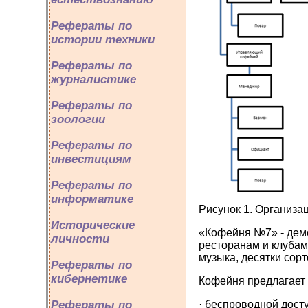
Рефераты по
истории техники
Рефераты по
журналистике
Рефераты по
зоологии
Рефераты по
инвестициям
Рефераты по
информатике
Рисунок 1. Организа
Исторические
«Кофейня №7» - дем
личности
ресторанам и клубам
музыка, десятки сор
Рефераты по
кибернетике
Кофейня предлагает
· беспроводной досту
Рефераты по