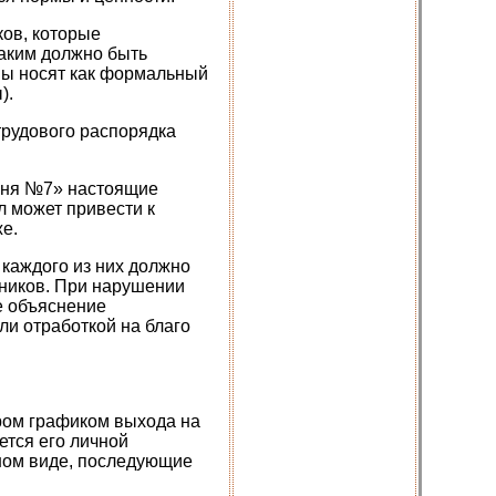
ов, которые
аким должно быть
мы носят как формальный
).
рудового распорядка
йня №7» настоящие
л может привести к
е.
каждого из них должно
дников. При нарушении
ое объяснение
ли отработкой на благо
ром графиком выхода на
ется его личной
нном виде, последующие