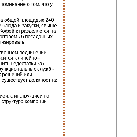
поминание о том, что у
ова общей площадью 240
 блюда и закуски, свыше
 Кофейня разделяется на
 котором 76 посадочных
лизировать.
ственном подчинении
сится к линейно–
нить недостатки как
функциональных служб -
х решений или
и существует должностная
ией, с инструкцией по
 структура компании