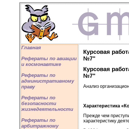
Главная
Курсовая работ
№7"
Рефераты по авиации
и космонавтике
Курсовая работ
№7"
Рефераты по
административному
Анализ организацио
праву
Рефераты по
безопасности
Характеристика «
жизнедеятельности
Прежде чем приступи
Рефераты по
характеристику деят
арбитражному