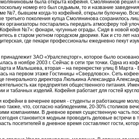
 Смоляниновым была открыта кофейня. Смолянинов решил 
 поскольку номер его был седьмым, то и название заведен
ме №7, бывшем когда-то кофейней, открыли булочную. Вск
уже третьего поколения купца Смолянинова сохранилось ли
х организаторы постарались передать атмосферу той улочк
Кофейня №7»: фонари, чугунные ограды. Сидя в новой коф
итесь в старом уютном городском дворике. Как и сто лет на
дитерская, где пекари профессионалы ежедневно пекут изу
принадлежит ЗАО «Уралспецторг», которое было основано 
ась в ноябре 2003 г. Сейчас в сети три точки. Одна из ко
Марта и Малышева, вторая – на перекрестке улиц 8 Марта -
ась на первом этаже Гостиницы «Свердловск». Сеть кофее
це генерального директора Люлькина Александра Александ
еятельность как предприятия общественного питания. Име
ии и табачных изделий. Кофейня работает для гостей кругло
 кофейни в вечернее время - студенты и работающие моло
сно также, что, согласно наблюдениям, 20-30% столиков ве
ими компаниями. В дневное время существенную часть по
- сегодня становится модным проводить деловые встречи в 
асть посетителей в дневное время составляют гости, котор