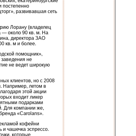
овских, екатеринбургские
и постепенно
торг», развивавшая сеть
ерию Лорану (владелец
— около 90 кв. м. На
ина, директора ЗАО
 кв. м и более.
одской помощник»,
 заведения не
ятие не ведет широкую
ых клиентов, но с 2008
. Например, летом в
лагодаря этой акции
торых входит ликер
риятными подарками
. Для компании же,
бренда «Carolans».
рекламой кофейни
 и чашечка эспрессо.
очки, которые