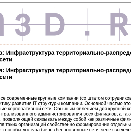
а: Инфраструктура территориально-распре
сети
а: Инфраструктура территориально-распре
сети
се современные крупные компании (со штатом сотрудников 
итику развития IT структуры компании. Основной частью это
ние корпоративной сети. Обычным явлением для крупной к
нтрализованного администрирования всех филиалов, а так
, позволяющей связывать между собой как различные фили
для таких организаций свойственно формирование отдельны
способы доступа (через беспроводные сети, через выделенн