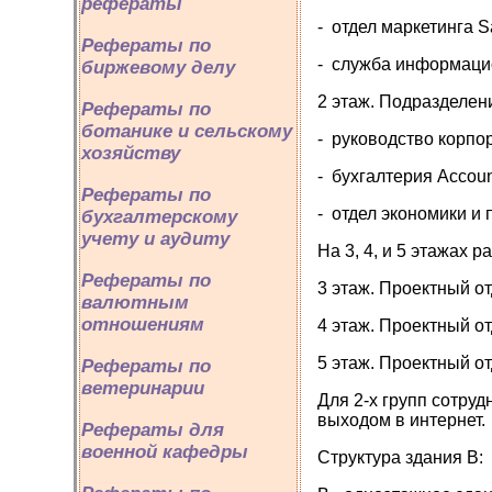
рефераты
- отдел маркетинга Sa
Рефераты по
- служба информацион
биржевому делу
2 этаж. Подразделен
Рефераты по
ботанике и сельскому
- руководство корпор
хозяйству
- бухгалтерия Account
Рефераты по
- отдел экономики и 
бухгалтерскому
учету и аудиту
На 3, 4, и 5 этажах 
Рефераты по
3 этаж. Проектный отд
валютным
отношениям
4 этаж. Проектный отд
5 этаж. Проектный отд
Рефераты по
ветеринарии
Для 2-х групп сотру
выходом в интернет.
Рефераты для
военной кафедры
Структура здания B: