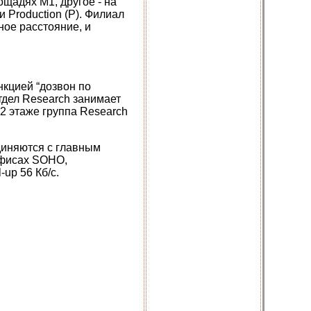
ощадях М1, другое - на
 Production (P). Филиал
ное расстояние, и
нкцией “дозвон по
дел Research занимает
 2 этаже группа Research
диняются с главным
офисах SOHO,
up 56 Кб/с.