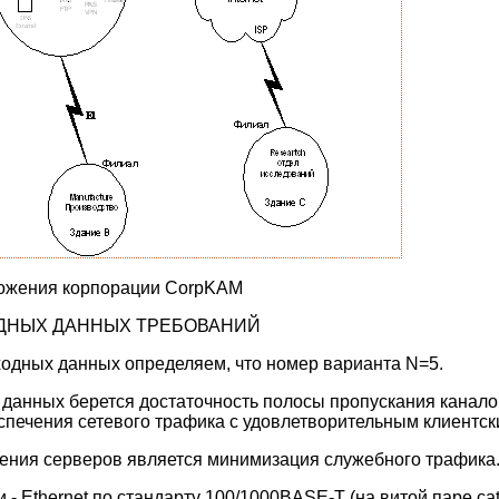
ложения корпорации CorpKAM
ХОДНЫХ ДАННЫХ ТРЕБОВАНИЙ
одных данных определяем, что номер варианта N=5.
 данных берется достаточность полосы пропускания канало
спечения сетевого трафика с удовлетворительным клиентск
ения серверов является минимизация служебного трафика
- Ethernet по стандарту 100/1000BASE-T (на витой паре cat