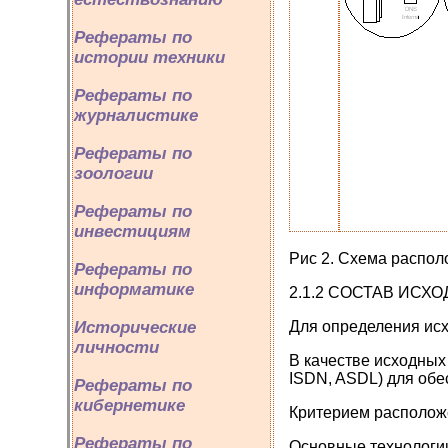
Рефераты по
истории техники
Рефераты по
журналистике
Рефераты по
зоологии
Рефераты по
инвестициям
Рис 2. Схема распо
Рефераты по
информатике
2.1.2 СОСТАВ ИС
Для определения исх
Исторические
личности
В качестве исходных
ISDN, ASDL) для обе
Рефераты по
кибернетике
Критерием располож
Рефераты по
Основные технологии 