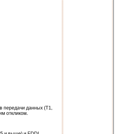
в передачи данных (Т1,
им откликом.
.
5 и выше) и FDDI.