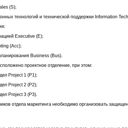
les (S);
ных технологий и технической поддержки Information Techno
ия:
ацией Executive (E);
ing (Acc);
планирования Business (Bus).
расположено проектное отделение, при этом:
ел Project 1 (P1);
ел Project 2 (P2);
ел Project 3 (P3).
дников отдела маркетинга необходимо организовать защище