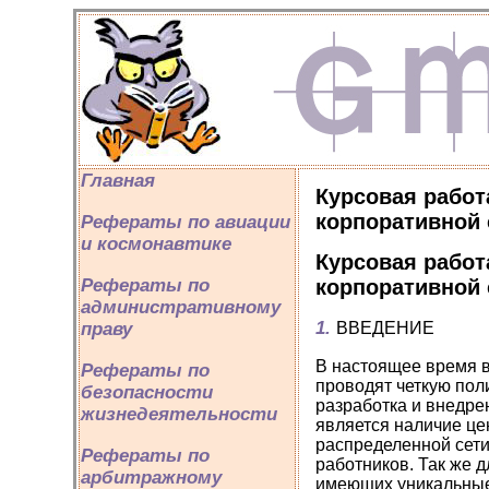
Главная
Курсовая работ
корпоративной 
Рефераты по авиации
и космонавтике
Курсовая работ
корпоративной 
Рефераты по
административному
1.
ВВЕДЕНИЕ
праву
В настоящее время в
Рефераты по
проводят четкую пол
безопасности
разработка и внедре
жизнедеятельности
является наличие це
распределенной сети
Рефераты по
работников. Так же 
арбитражному
имеющих уникальные 