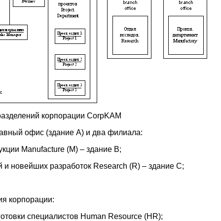
дразделений корпорации CorpKAM
авный офис (здание А) и два филиала:
кции Manufacture (M) – здание B;
 и новейших разработок Research (R) – здание C;
ия корпорации:
дготовки специалистов Human Resource (HR);