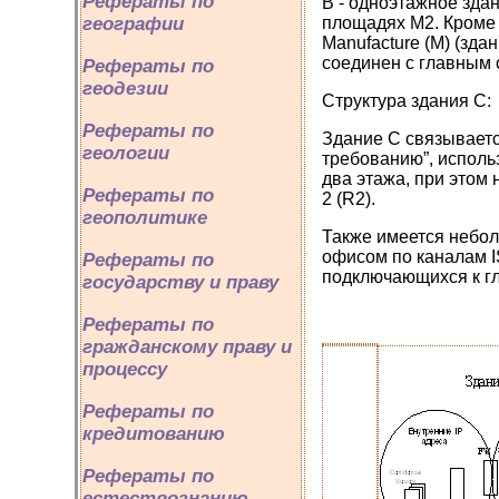
Рефераты по
В - одноэтажное здан
площадях М2. Кроме 
географии
Manufacture (M) (зда
соединен с главным 
Рефераты по
геодезии
Структура здания С:
Рефераты по
Здание С связываетс
геологии
требованию”, исполь
два этажа, при этом 
Рефераты по
2 (R2).
геополитике
Также имеется небол
офисом по каналам 
Рефераты по
подключающихся к гл
государству и праву
Рефераты по
гражданскому праву и
процессу
Рефераты по
кредитованию
Рефераты по
естествознанию