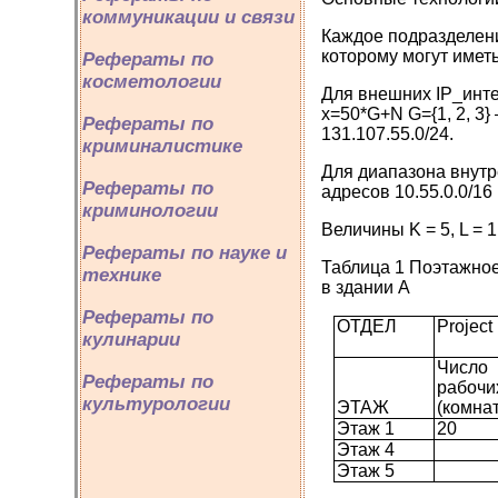
коммуникации и связи
Каждое подразделени
которому могут имет
Рефераты по
косметологии
Для внешних IP_интер
х=50*G+N G={1, 2, 3}
Рефераты по
131.107.55.0/24.
криминалистике
Для диапазона внутр
Рефераты по
адресов 10.55.0.0/16
криминологии
Величины K = 5, L = 1,
Рефераты по науке и
Таблица 1 Поэтажное
технике
в здании А
Рефераты по
ОТДЕЛ
Project
кулинарии
Число
Рефераты по
рабочи
культурологии
ЭТАЖ
(комнат
Этаж 1
20
Этаж 4
Этаж 5