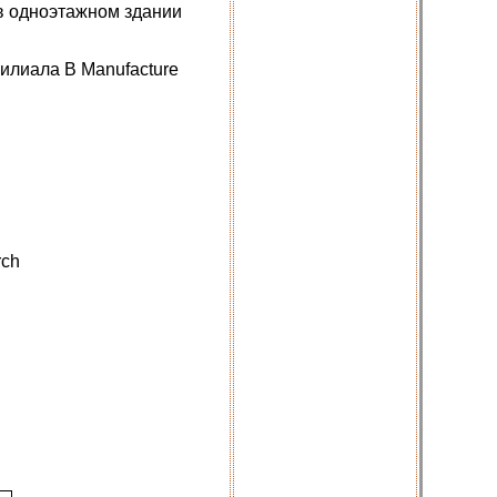
 в одноэтажном здании
илиала В Manufacture
rch