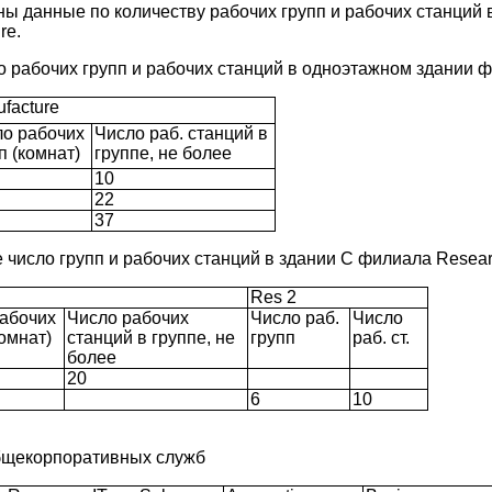
ны данные по количеству рабочих групп и рабочих станций
re.
о рабочих групп и рабочих станций в одноэтажном здании ф
facture
ло рабочих
Число раб. станций в
п (комнат)
группе, не более
10
22
37
 число групп и рабочих станций в здании С филиала Resea
Res 2
абочих
Число рабочих
Число раб.
Число
комнат)
станций в группе, не
групп
раб. ст.
более
20
6
10
бщекорпоративных служб