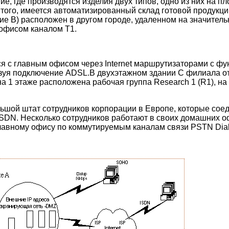
ие, где производятся изделия двух типов, одно из них на пл
того, имеется автоматизированный склад готовой продукции
ние В) расположен в другом городе, удаленном на значитель
офисом каналом Т1.
я с главным офисом через Internet маршрутизаторами с фу
зуя подключение ADSL.В двухэтажном здании С филиала от
на 1 этаже расположена рабочая группа Research 1 (R1), на
ьшой штат сотрудников корпорации в Европе, которые сое
ISDN. Несколько сотрудников работают в своих домашних 
авному офису по коммутируемым каналам связи PSTN Dial-