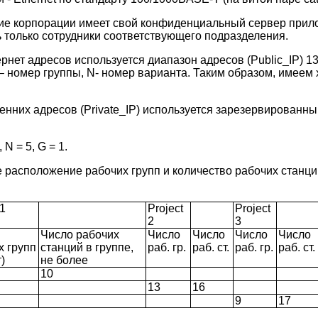
е корпорации имеет свой конфиденциальный сервер прило
ь только сотрудники соответствующего подразделения.
нет адресов используется диапазон адресов (Public_IP) 131
 – номер группы, N- номер варианта. Таким образом, имеем
енних адресов (Private_IP) используется зарезервированн
 N = 5, G = 1.
 расположение рабочих групп и количество рабочих станци
 1
Project
Project
2
3
Число рабочих
Число
Число
Число
Число
х групп
станций в группе,
раб. гр.
раб. ст.
раб. гр.
раб. ст.
)
не более
10
13
16
9
17