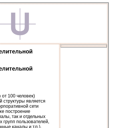
делительной
делительной
от 100 человек)
й структуры является
орпоративной сети
же построение
алы, так и отдельных
х групп пользователей,
ые каналы и т.п.).