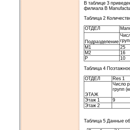
В таблице 3 приведе
филиала В Manufactu
Таблица 2 Количеств
ОТДЕЛ
Manu
Чис
груп
Подразделение
M1
25
M2
16
P
10
Таблица 4 Поэтажное
ОТДЕЛ
Res 1
Число р
групп (
ЭТАЖ
Этаж 1
9
Этаж 2
Таблица 5 Данные о