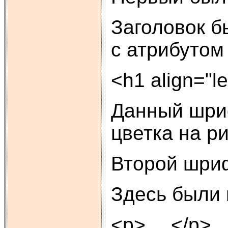
Заголовок б
с атрибутом 
<h1 align="l
Данный шриф
цветка на ри
Второй шриф
Здесь были 
<p> …</p>