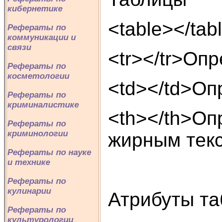
кибернетике
<table></tab
Рефераты по
коммуникации и
связи
<tr></tr>Опр
Рефераты по
косметологии
<td></td>Оп
Рефераты по
криминалистике
<th></th>Оп
Рефераты по
криминологии
жирным тек
Рефераты по науке
и технике
Рефераты по
кулинарии
Атрибуты т
Рефераты по
культурологии