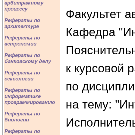
арбитражному
процессу
Факультет 
Рефераты по
архитектуре
Кафедра "И
Рефераты по
астрономии
Пояснительн
Рефераты по
банковскому делу
к курсовой 
Рефераты по
сексологии
по дисципл
Рефераты по
информатике
на тему: "И
программированию
Рефераты по
Исполнитель
биологии
Рефераты по