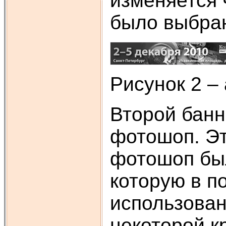
изменяется 
было выбран
Рисунок 2 –
Второй банн
фотошоп. Эт
фотошоп был
которую в п
использован
некоторой к