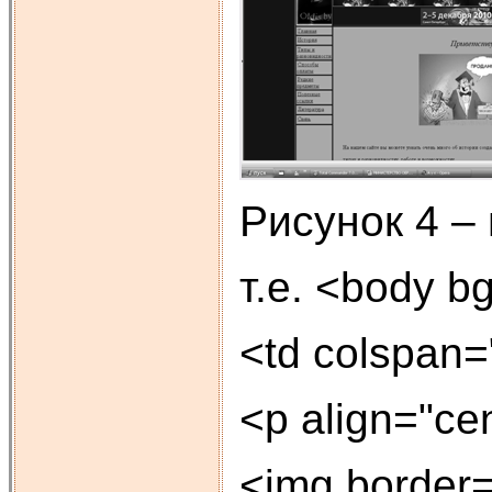
Рисунок 4 –
т.е. <body b
<td colspan=
<p align="ce
<img border=