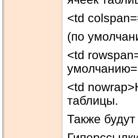
<td colspan
(по умолчан
<td rowspan
умолчанию=
<td nowrap>
таблицы.
Также будут
Гиперссылк