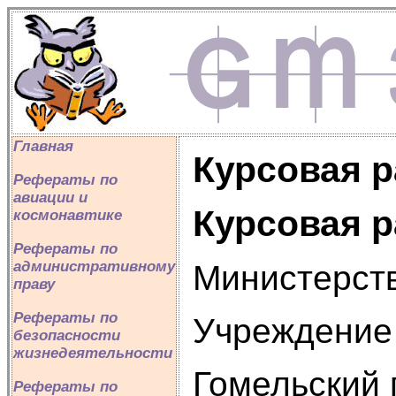
Главная
Курсовая р
Рефераты по
авиации и
Курсовая р
космонавтике
Рефераты по
административному
Министерств
праву
Рефераты по
Учреждение
безопасности
жизнедеятельности
Гомельский 
Рефераты по