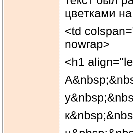
текст был р
цветками на
<td colspan=
nowrap>
<h1 align="l
А&nbsp;&nbs
у&nbsp;&nbs
к&nbsp;&nbs