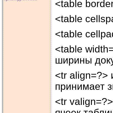
<table bord
<table cell
<table cell
<table widt
ширины док
<tr align=?
принимает зна
<tr valign=
ячеек таблиц