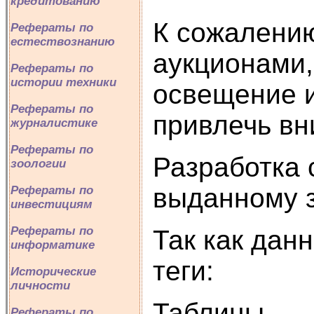
кредитованию
К сожалению
Рефераты по
естествознанию
аукционами,
Рефераты по
истории техники
освещение и
Рефераты по
привлечь вн
журналистике
Рефераты по
Разработка 
зоологии
выданному 
Рефераты по
инвестициям
Рефераты по
Так как дан
информатике
теги:
Исторические
личности
Таблицы
Рефераты по