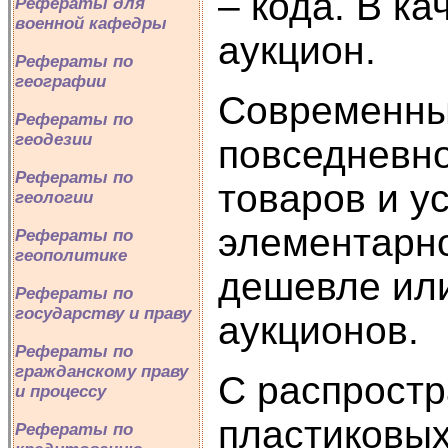
– кода. В к
Рефераты для
военной кафедры
аукцион.
Рефераты по
географии
Современный
Рефераты по
геодезии
повседневно
Рефераты по
товаров и у
геологии
элементарн
Рефераты по
геополитике
дешевле или
Рефераты по
государству и праву
аукционов.
Рефераты по
гражданскому праву
С распрост
и процессу
пластиковых
Рефераты по