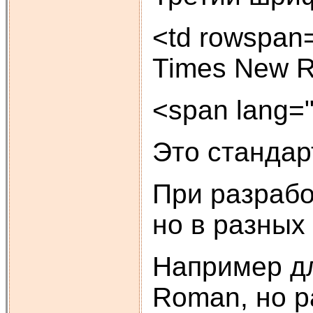
<td rowspan=
Times New Ro
<span lang=
Это станда
При разрабо
но в разных
Например д
Roman, но ра