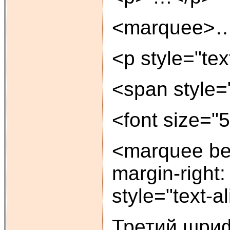
<marquee>…
<p style="tex
<span style=
<font size="
<marquee beha
margin-righ
style="text-a
Третий шриф