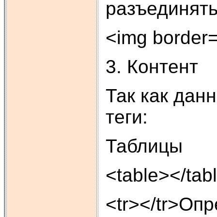
разъединять
<img border=
3. Контент
Так как дан
теги:
Таблицы
<table></tab
<tr></tr>Опр