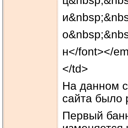
ц&nbsp;&nbs
и&nbsp;&nbs
о&nbsp;&nbs
н</font></e
</td>
На данном с
сайта было 
Первый банн