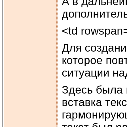
А в дальней
дополнител
<td rowspan=
Для создани
которое пов
ситуации на
Здесь была 
вставка тек
гармонирующ